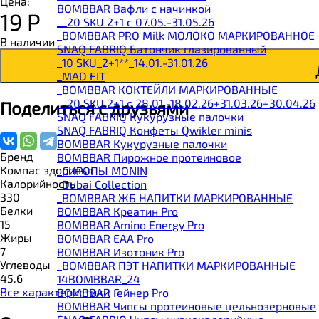
Цена:
BOMBBAR Вафли с начинкой
19
Р
__20 SKU 2+1 с 07.05.-31.05.26
_BOMBBAR PRO Milk МОЛОКО МАРКИРОВАННОЕ
В наличии
SNAQ FABRIQ Батончик глазированный
_10 SKU_2+1**_14.01.-31.01.26
_MAD FIT
_BOMBBAR КОКТЕЙЛИ МАРКИРОВАННЫЕ
__20 SKU 2+1 с 28.01.-18.02.26+31.03.26+30.04.26
Поделиться с друзьями
SNAQ FABRIQ Кукурузные палочки
SNAQ FABRIQ Конфеты Qwikler minis
BOMBBAR Кукурузные палочки
Бренд
BOMBBAR Пирожное протеиновое
Компас здоровья
_CИРОПЫ MONIN
Калорийность
_Dubai Collection
330
_BOMBBAR ЖБ НАПИТКИ МАРКИРОВАННЫЕ
Белки
BOMBBAR Креатин Pro
15
BOMBBAR Amino Energy Pro
Жиры
BOMBBAR EAA Pro
7
BOMBBAR Изотоник Pro
Углеводы
_BOMBBAR ПЭТ НАПИТКИ МАРКИРОВАННЫЕ
45.6
14BOMBBAR_24
Все характеристики
BOMBBAR Гейнер Pro
BOMBBAR Чипсы протеиновые цельнозерновые