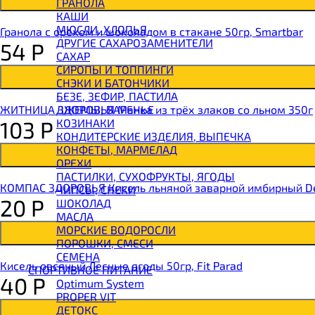
ГРАНОЛА
BOMBBAR Батончик протеиновый
КАШИ
BOMBBAR Батончик-мюсли
МЮСЛИ, ХЛОПЬЯ
Гранола с орехом и шоколадом в стакане 50гр, Smartbar
CHIKALAB Вафля двойная с начинкой
ДРУГИЕ САХАРОЗАМЕНИТЕЛИ
54
Р
SNAQ FABRIQ Вафли с начинкой
САХАР
SNAQ FABRIQ Хлебцы рисовые
СИРОПЫ И ТОППИНГИ
SNAQ FABRIQ Батончик шоколадный без сахара 
СНЭКИ И БАТОНЧИКИ
SNAQ FABRIQ Батончик в шоколаде Coco
БЕЗЕ, ЗЕФИР, ПАСТИЛА
SNAQ FABRIQ Батончик в шоколаде Snaqer
ДЖЕМЫ, ВАРЕНЬЕ
ЖИТНИЦА ЗДОРОВЬЯ Манка из трёх злаков со льном 350г
КОЗИНАКИ
103
Р
КОНДИТЕРСКИЕ ИЗДЕЛИЯ, ВЫПЕЧКА
КОНФЕТЫ, МАРМЕЛАД
ОРЕХИ
ПАСТИЛКИ, СУХОФРУКТЫ, ЯГОДЫ
КОМПАС ЗДОРОВЬЯ Кисель льняной заварной имбирный De
ЧИПСЫ, СНЕКИ
20
Р
ШОКОЛАД
МАСЛА
МОРСКИЕ ВОДОРОСЛИ
ПОРОШКИ, СМЕСИ
СЕМЕНА
Кисель овсяный Лесные ягоды 50гр, Fit Parad
СПОРТИВНОЕ ПИТАНИЕ
40
Р
Optimum System
PROPER VIT
ДЕТОКС