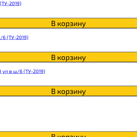
itaWHEY
(ТУ-2019)
В корзину
s
/б (ТУ-2019)
В корзину
сахара Chikapie
 уп в ш/б (ТУ-2019)
В корзину
В корзину