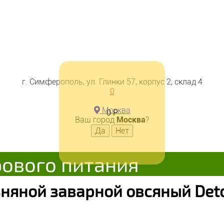
г. Симферополь, ул. Глинки 57, корпус 2, склад 4
0
Москва
0
Р
Ваш город
Москва
?
рового питания
яной заварной овсяный Deto