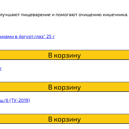
а улучшают пищеварение и помогают очищению кишечника.
ки
о
нами в йогурт.глаз" 25 г
В корзину
г
В корзину
ш/б (ТУ-2019)
В корзину