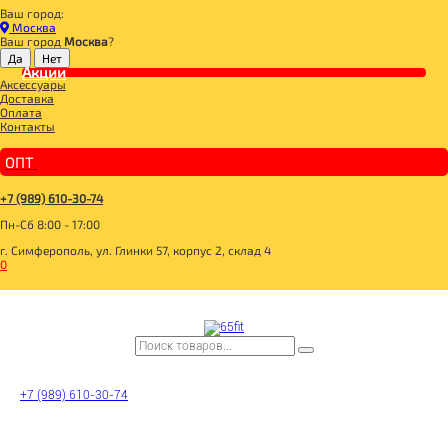
Ваш город:
Главная
Москва
ДЛЯ ЗДОРОВОГО ПИТАНИЯ
Ваш город
Москва
?
БАКАЛЕЯ
МУКА
Акции
Аксессуары
POLEZZNO Кокосовая мука 500г
Доставка
Оплата
Контакты
ОПТ
+7 (989) 610-30-74
Пн-Сб 8:00 - 17:00
г. Симферополь, ул. Глинки 57, корпус 2, склад 4
0
+7 (989) 610-30-74