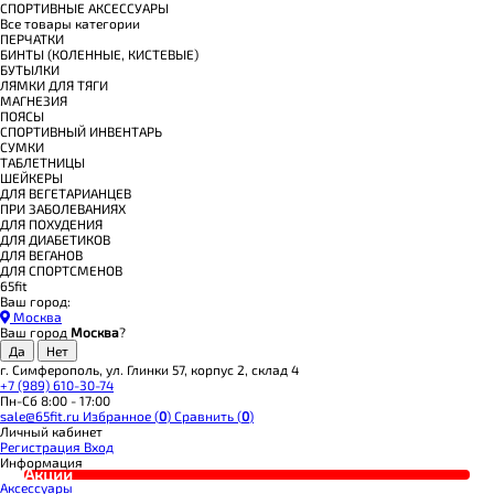
СПОРТИВНЫЕ АКСЕССУАРЫ
Все товары категории
ПЕРЧАТКИ
БИНТЫ (КОЛЕННЫЕ, КИСТЕВЫЕ)
БУТЫЛКИ
ЛЯМКИ ДЛЯ ТЯГИ
МАГНЕЗИЯ
ПОЯСЫ
СПОРТИВНЫЙ ИНВЕНТАРЬ
СУМКИ
ТАБЛЕТНИЦЫ
ШЕЙКЕРЫ
ДЛЯ ВЕГЕТАРИАНЦЕВ
ПРИ ЗАБОЛЕВАНИЯХ
ДЛЯ ПОХУДЕНИЯ
ДЛЯ ДИАБЕТИКОВ
ДЛЯ ВЕГАНОВ
ДЛЯ СПОРТСМЕНОВ
65fit
Ваш город:
Москва
Ваш город
Москва
?
г. Симферополь, ул. Глинки 57, корпус 2, склад 4
+7 (989) 610-30-74
Пн-Сб 8:00 - 17:00
sale@65fit.ru
Избранное (
0
)
Сравнить (
0
)
Личный кабинет
Регистрация
Вход
Информация
Акции
Аксессуары