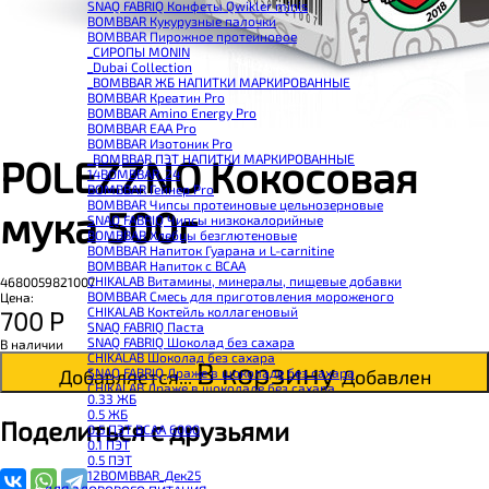
SNAQ FABRIQ Конфеты Qwikler minis
BOMBBAR Кукурузные палочки
BOMBBAR Пирожное протеиновое
_CИРОПЫ MONIN
_Dubai Collection
_BOMBBAR ЖБ НАПИТКИ МАРКИРОВАННЫЕ
BOMBBAR Креатин Pro
BOMBBAR Amino Energy Pro
BOMBBAR EAA Pro
BOMBBAR Изотоник Pro
_BOMBBAR ПЭТ НАПИТКИ МАРКИРОВАННЫЕ
POLEZZNO Кокосовая
14BOMBBAR_24
BOMBBAR Гейнер Pro
BOMBBAR Чипсы протеиновые цельнозерновые
мука 500г
SNAQ FABRIQ Чипсы низкокалорийные
BOMBBAR Хлебцы безглютеновые
BOMBBAR Напиток Гуарана и L-carnitine
BOMBBAR Напиток с BCAA
CHIKALAB Витамины, минералы, пищевые добавки
4680059821007
BOMBBAR Смесь для приготовления мороженого
Цена:
CHIKALAB Коктейль коллагеновый
700
Р
SNAQ FABRIQ Паста
SNAQ FABRIQ Шоколад без сахара
В наличии
CHIKALAB Шоколад без сахара
В корзину
SNAQ FABRIQ Драже в шоколаде без сахара
Добавляется...
Добавлен
CHIKALAB Драже в шоколаде без сахара
0.33 ЖБ
BOMBBAR Каша овсяная с белком
0.5 ЖБ
BOMBBAR Джем низкокалорийный
Поделиться с друзьями
0.5 ПЭТ ВСАА 6000
BOMBBAR Сахарозаменитель
0.1 ПЭТ
BOMBBAR Паста
0.5 ПЭТ
CHIKALAB Паста
12BOMBBAR_Дек25
CHIKALAB Смеси для выпечки