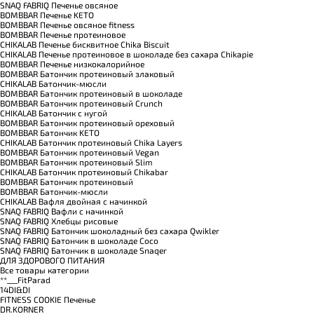
SNAQ FABRIQ Печенье овсяное
BOMBBAR Печенье KETO
BOMBBAR Печенье овсяное fitness
BOMBBAR Печенье протеиновое
CHIKALAB Печенье бисквитное Chika Biscuit
CHIKALAB Печенье протеиновое в шоколаде без сахара Chikapie
BOMBBAR Печенье низкокалорийное
BOMBBAR Батончик протеиновый злаковый
CHIKALAB Батончик-мюсли
BOMBBAR Батончик протеиновый в шоколаде
BOMBBAR Батончик протеиновый Crunch
CHIKALAB Батончик с нугой
BOMBBAR Батончик протеиновый ореховый
BOMBBAR Батончик KETO
CHIKALAB Батончик протеиновый Chika Layers
BOMBBAR Батончик протеиновый Vegan
BOMBBAR Батончик протеиновый Slim
CHIKALAB Батончик протеиновый Chikabar
BOMBBAR Батончик протеиновый
BOMBBAR Батончик-мюсли
CHIKALAB Вафля двойная с начинкой
SNAQ FABRIQ Вафли с начинкой
SNAQ FABRIQ Хлебцы рисовые
SNAQ FABRIQ Батончик шоколадный без сахара Qwikler
SNAQ FABRIQ Батончик в шоколаде Coco
SNAQ FABRIQ Батончик в шоколаде Snaqer
ДЛЯ ЗДОРОВОГО ПИТАНИЯ
Все товары категории
**___FitParad
14DI&DI
FITNESS COOKIE Печенье
DR.KORNER