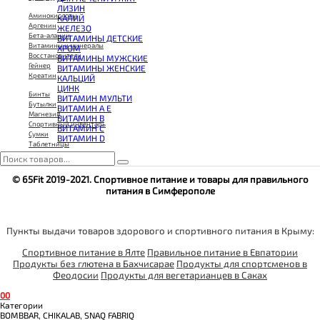
КОЭНЗИМ Q10
ЛИЗИН
КРЕАТИН
Аминокислоты
КАЛИЙ
ПОЛЕЗНЫЕ ЖИРЫ
Аргенин
ЖЕЛЕЗО
ПРОТЕИН
Бета-аланин
ВИТАМИНЫ ДЕТСКИЕ
ПРОТЕИНОВОЕ ПЕЧЕНЬЕ
Витамины и минералы
ХРОМ
ПРОТЕИНОВЫЕ БАТОНЧИКИ
Восстановители
ВИТАМИНЫ МУЖСКИЕ
ПРОТЕИНОВЫЕ КАШИ
Гейнер
ВИТАМИНЫ ЖЕНСКИЕ
ТЕСТОБУСТЕРЫ
Креатин
КАЛЬЦИЙ
ЦИТРУЛЛИН МАЛАТ
ЦИНК
ПРЕДТРЕНИРОВОЧНЫЕ КОМПЛЕКСЫ
Бинты
ВИТАМИН МУЛЬТИ
ЭНЕРГЕТИКИ И ЖИРОСЖИГАТЕЛИ#
Бутылки
ВИТАМИН A E
Магнезия
ВИТАМИН B
Спортивный инвентарь
ВИТАМИН C
Сумки
ВИТАМИН D
Таблетницы
Шейкеры
© 65Fit 2019-2021. Спортивное питание и товары для правильного
питания в Симферополе
Пункты выдачи товаров здорового и спортивного питания в Крыму:
Спортивное питание в Ялте
Правильное питание в Евпатории
Продукты без глютена в Бахчисарае
Продукты для спортсменов в
Феодосии
Продукты для вегетарианцев в Саках
0
0
Категории
BOMBBAR, CHIKALAB, SNAQ FABRIQ