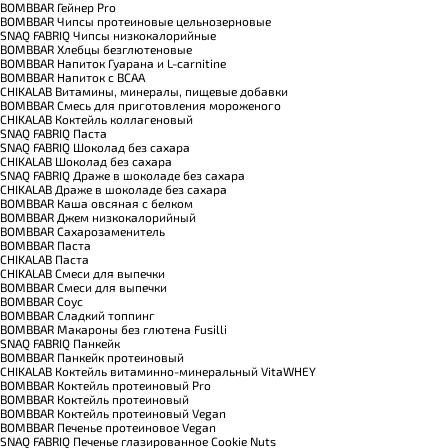
BOMBBAR Гейнер Pro
BOMBBAR Чипсы протеиновые цельнозерновые
SNAQ FABRIQ Чипсы низкокалорийные
BOMBBAR Хлебцы безглютеновые
BOMBBAR Напиток Гуарана и L-carnitine
BOMBBAR Напиток с BCAA
CHIKALAB Витамины, минералы, пищевые добавки
BOMBBAR Смесь для приготовления мороженого
CHIKALAB Коктейль коллагеновый
SNAQ FABRIQ Паста
SNAQ FABRIQ Шоколад без сахара
CHIKALAB Шоколад без сахара
SNAQ FABRIQ Драже в шоколаде без сахара
CHIKALAB Драже в шоколаде без сахара
BOMBBAR Каша овсяная с белком
BOMBBAR Джем низкокалорийный
BOMBBAR Сахарозаменитель
BOMBBAR Паста
CHIKALAB Паста
CHIKALAB Смеси для выпечки
BOMBBAR Смеси для выпечки
BOMBBAR Соус
BOMBBAR Сладкий топпинг
BOMBBAR Макароны без глютена Fusilli
SNAQ FABRIQ Панкейк
BOMBBAR Панкейк протеиновый
CHIKALAB Коктейль витаминно-минеральный VitaWHEY
BOMBBAR Коктейль протеиновый Pro
BOMBBAR Коктейль протеиновый
BOMBBAR Коктейль протеиновый Vegan
BOMBBAR Печенье протеиновое Vegan
SNAQ FABRIQ Печенье глазированное Cookie Nuts