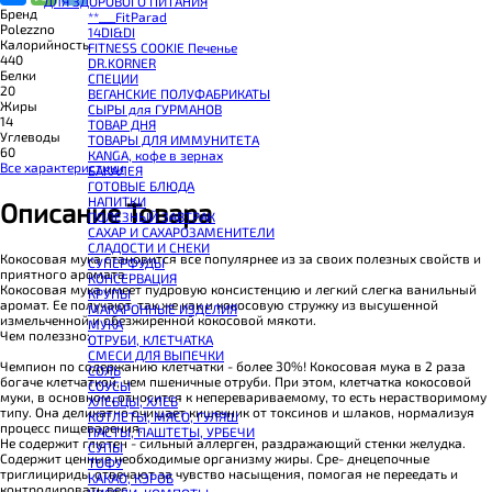
ДЛЯ ЗДОРОВОГО ПИТАНИЯ
BOMBBAR Смеси для выпечки
Бренд
**___FitParad
BOMBBAR Соус
Polezzno
14DI&DI
BOMBBAR Сладкий топпинг
Калорийность
FITNESS COOKIE Печенье
BOMBBAR Макароны без глютена Fusilli
440
DR.KORNER
SNAQ FABRIQ Панкейк
Белки
СПЕЦИИ
BOMBBAR Панкейк протеиновый
20
ВЕГАНСКИЕ ПОЛУФАБРИКАТЫ
CHIKALAB Коктейль витаминно-минеральный VitaWHEY
Жиры
СЫРЫ для ГУРМАНОВ
BOMBBAR Коктейль протеиновый Pro
14
TОВАР ДНЯ
BOMBBAR Коктейль протеиновый
Углеводы
TОВАРЫ ДЛЯ ИММУНИТЕТА
BOMBBAR Коктейль протеиновый Vegan
60
КANGA, кофе в зернах
BOMBBAR Печенье протеиновое Vegan
Все характеристики
БАКАЛЕЯ
SNAQ FABRIQ Печенье глазированное Cookie Nuts
ГОТОВЫЕ БЛЮДА
SNAQ FABRIQ Печенье овсяное
НАПИТКИ
Описание Товара
BOMBBAR Печенье KETO
ПОЛЕЗНЫЙ ЗАВТРАК
BOMBBAR Печенье овсяное fitness
САХАР И САХАРОЗАМЕНИТЕЛИ
BOMBBAR Печенье протеиновое
СЛАДОСТИ И СНЕКИ
CHIKALAB Печенье бисквитное Chika Biscuit
Кокосовая мука становится все популярнее из за своих полезных свойств и
СУПЕРФУДЫ
CHIKALAB Печенье протеиновое в шоколаде без сахара Chikapie
приятного аромата.
КОНСЕРВАЦИЯ
BOMBBAR Печенье низкокалорийное
Кокосовая мука имеет пудровую консистенцию и легкий слегка ванильный
КРУПЫ
BOMBBAR Батончик протеиновый злаковый
аромат. Ее получают, так же как и кокосовую стружку из высушенной
МАКАРОННЫЕ ИЗДЕЛИЯ
CHIKALAB Батончик-мюсли
измельченной и обезжиренной кокосовой мякоти.
МУКА
BOMBBAR Батончик протеиновый в шоколаде
Чем полеззно:
ОТРУБИ, КЛЕТЧАТКА
BOMBBAR Батончик протеиновый Crunch
СМЕСИ ДЛЯ ВЫПЕЧКИ
CHIKALAB Батончик с нугой
Чемпион по содержанию клетчатки - более 30%! Кокосовая мука в 2 раза
СОЛЬ
BOMBBAR Батончик протеиновый ореховый
богаче клетчаткой, чем пшеничные отруби. При этом, клетчатка кокосовой
СОУСЫ
BOMBBAR Батончик KETO
муки, в основном, относится к неперевариваемому, то есть нерастворимому
ХЛЕБЦЫ, ХЛЕБ
CHIKALAB Батончик протеиновый Chika Layers
типу. Она деликатно очищает кишечник от токсинов и шлаков, нормализуя
КОТЛЕТЫ, МЯСО, ГУЛЯШ
BOMBBAR Батончик протеиновый Vegan
процесс пищеварения.
ПАСТЫ, ПАШТЕТЫ, УРБЕЧИ
BOMBBAR Батончик протеиновый Slim
Не содержит глютен - сильный аллерген, раздражающий стенки желудка.
СУПЫ
CHIKALAB Батончик протеиновый Chikabar
Содержит ценные необходимые организму жиры. Сре- днецепочные
ТОФУ
BOMBBAR Батончик протеиновый
триглицириды отвечают за чувство насыщения, помогая не переедать и
КАКАО, КЭРОБ
BOMBBAR Батончик-мюсли
контролировать вес.