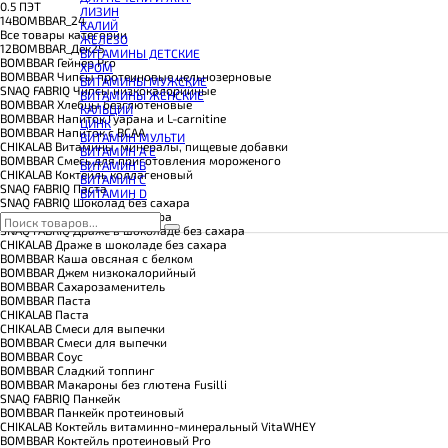
КОЭНЗИМ Q10
0.5 ПЭТ
ЛИЗИН
КРЕАТИН
14BOMBBAR_24
КАЛИЙ
ПОЛЕЗНЫЕ ЖИРЫ
Все товары категории
ЖЕЛЕЗО
ПРОТЕИН
12BOMBBAR_Дек25
ВИТАМИНЫ ДЕТСКИЕ
ПРОТЕИНОВОЕ ПЕЧЕНЬЕ
BOMBBAR Гейнер Pro
ХРОМ
ПРОТЕИНОВЫЕ БАТОНЧИКИ
BOMBBAR Чипсы протеиновые цельнозерновые
ВИТАМИНЫ МУЖСКИЕ
ПРОТЕИНОВЫЕ КАШИ
SNAQ FABRIQ Чипсы низкокалорийные
ВИТАМИНЫ ЖЕНСКИЕ
ТЕСТОБУСТЕРЫ
BOMBBAR Хлебцы безглютеновые
КАЛЬЦИЙ
ЦИТРУЛЛИН МАЛАТ
BOMBBAR Напиток Гуарана и L-carnitine
ЦИНК
ПРЕДТРЕНИРОВОЧНЫЕ КОМПЛЕКСЫ
BOMBBAR Напиток с BCAA
ВИТАМИН МУЛЬТИ
ЭНЕРГЕТИКИ И ЖИРОСЖИГАТЕЛИ#
CHIKALAB Витамины, минералы, пищевые добавки
ВИТАМИН A E
BOMBBAR Смесь для приготовления мороженого
ВИТАМИН B
CHIKALAB Коктейль коллагеновый
ВИТАМИН C
SNAQ FABRIQ Паста
ВИТАМИН D
SNAQ FABRIQ Шоколад без сахара
CHIKALAB Шоколад без сахара
SNAQ FABRIQ Драже в шоколаде без сахара
CHIKALAB Драже в шоколаде без сахара
BOMBBAR Каша овсяная с белком
BOMBBAR Джем низкокалорийный
BOMBBAR Сахарозаменитель
BOMBBAR Паста
CHIKALAB Паста
CHIKALAB Смеси для выпечки
BOMBBAR Смеси для выпечки
BOMBBAR Соус
BOMBBAR Сладкий топпинг
BOMBBAR Макароны без глютена Fusilli
SNAQ FABRIQ Панкейк
BOMBBAR Панкейк протеиновый
CHIKALAB Коктейль витаминно-минеральный VitaWHEY
BOMBBAR Коктейль протеиновый Pro