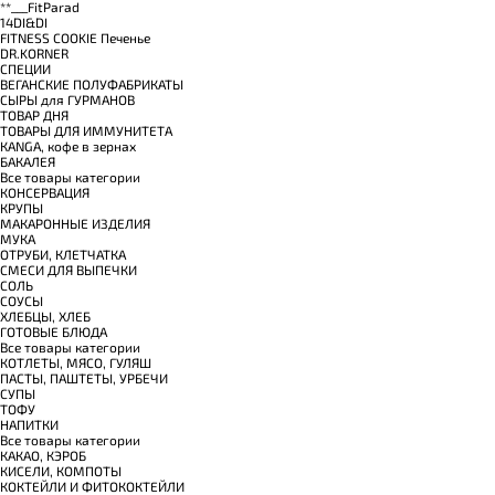
**___FitParad
14DI&DI
FITNESS COOKIE Печенье
DR.KORNER
СПЕЦИИ
ВЕГАНСКИЕ ПОЛУФАБРИКАТЫ
СЫРЫ для ГУРМАНОВ
TОВАР ДНЯ
TОВАРЫ ДЛЯ ИММУНИТЕТА
КANGA, кофе в зернах
БАКАЛЕЯ
Все товары категории
КОНСЕРВАЦИЯ
КРУПЫ
МАКАРОННЫЕ ИЗДЕЛИЯ
МУКА
ОТРУБИ, КЛЕТЧАТКА
СМЕСИ ДЛЯ ВЫПЕЧКИ
СОЛЬ
СОУСЫ
ХЛЕБЦЫ, ХЛЕБ
ГОТОВЫЕ БЛЮДА
Все товары категории
КОТЛЕТЫ, МЯСО, ГУЛЯШ
ПАСТЫ, ПАШТЕТЫ, УРБЕЧИ
СУПЫ
ТОФУ
НАПИТКИ
Все товары категории
КАКАО, КЭРОБ
КИСЕЛИ, КОМПОТЫ
КОКТЕЙЛИ И ФИТОКОКТЕЙЛИ