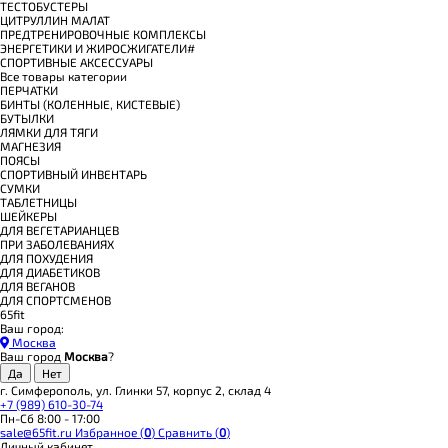
ТЕСТОБУСТЕРЫ
ЦИТРУЛЛИН МАЛАТ
ПРЕДТРЕНИРОВОЧНЫЕ КОМПЛЕКСЫ
ЭНЕРГЕТИКИ И ЖИРОСЖИГАТЕЛИ#
СПОРТИВНЫЕ АКСЕССУАРЫ
Все товары категории
ПЕРЧАТКИ
БИНТЫ (КОЛЕННЫЕ, КИСТЕВЫЕ)
БУТЫЛКИ
ЛЯМКИ ДЛЯ ТЯГИ
МАГНЕЗИЯ
ПОЯСЫ
СПОРТИВНЫЙ ИНВЕНТАРЬ
СУМКИ
ТАБЛЕТНИЦЫ
ШЕЙКЕРЫ
ДЛЯ ВЕГЕТАРИАНЦЕВ
ПРИ ЗАБОЛЕВАНИЯХ
ДЛЯ ПОХУДЕНИЯ
ДЛЯ ДИАБЕТИКОВ
ДЛЯ ВЕГАНОВ
ДЛЯ СПОРТСМЕНОВ
65fit
Ваш город:
Москва
Ваш город
Москва
?
г. Симферополь, ул. Глинки 57, корпус 2, склад 4
+7 (989) 610-30-74
Пн-Сб 8:00 - 17:00
sale@65fit.ru
Избранное (
0
)
Сравнить (
0
)
Личный кабинет