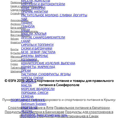
КИСЕЛИ, КОМПОТЫ
CHIKALAB Вафля двойная с начинкой
Полезный завтрак
КОКТЕЙЛИ И ФИТОКОКТЕЙЛИ
SNAQ FABRIQ Вафли с начинкой
Сахар и сахарозаменители
КОФЕ, ЦИКОРИЙ
SNAQ FABRIQ Хлебцы рисовые
Сладости и снеки
ПРОЧИЕ НАПИТКИ
SNAQ FABRIQ Батончик шоколадный без сахара Qwikler
Суперфуды
РАСТИТЕЛЬНОЕ МОЛОКО, СЛИВКИ, ЙОГУРТЫ
SNAQ FABRIQ Батончик в шоколаде Coco
ЧАЙ
SNAQ FABRIQ Батончик в шоколаде Snaqer
Аминокислоты
ПУДИНГ
Аргенин
ГРАНОЛА
Бета-аланин
КАШИ
Витамины и минералы
МЮСЛИ, ХЛОПЬЯ
Восстановители
ДРУГИЕ САХАРОЗАМЕНИТЕЛИ
Гейнер
САХАР
Креатин
СИРОПЫ И ТОППИНГИ
СНЭКИ И БАТОНЧИКИ
Бинты
БЕЗЕ, ЗЕФИР, ПАСТИЛА
Бутылки
ДЖЕМЫ, ВАРЕНЬЕ
Магнезия
КОЗИНАКИ
Спортивный инвентарь
КОНДИТЕРСКИЕ ИЗДЕЛИЯ, ВЫПЕЧКА
Сумки
КОНФЕТЫ, МАРМЕЛАД
Таблетницы
ОРЕХИ
Шейкеры
ПАСТИЛКИ, СУХОФРУКТЫ, ЯГОДЫ
ЧИПСЫ, СНЕКИ
© 65Fit 2019-2021. Спортивное питание и товары для правильного
ШОКОЛАД
питания в Симферополе
МАСЛА
МОРСКИЕ ВОДОРОСЛИ
ПОРОШКИ, СМЕСИ
СЕМЕНА
Пункты выдачи товаров здорового и спортивного питания в Крыму:
СПОРТИВНОЕ ПИТАНИЕ
Optimum System
Спортивное питание в Ялте
Правильное питание в Евпатории
PROPER VIT
ДЕТОКС
Продукты без глютена в Бахчисарае
Продукты для спортсменов в
BOMBBAR Энергетический гель
Феодосии
Продукты для вегетарианцев в Саках