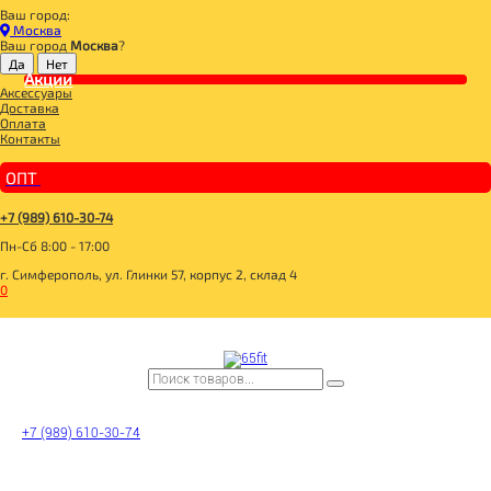
Ваш город:
Главная
Москва
ДЛЯ ЗДОРОВОГО ПИТАНИЯ
Ваш город
Москва
?
СЛАДОСТИ И СНЕКИ
КОНФЕТЫ, МАРМЕЛАД
Акции
Аксессуары
Конфета драже "Ellina"со стевией Ромовая вишня 150гр, Ellina
Доставка
Оплата
Контакты
ОПТ
+7 (989) 610-30-74
Пн-Сб 8:00 - 17:00
г. Симферополь, ул. Глинки 57, корпус 2, склад 4
0
Конфета драже "Ellina"со
стевией Ромовая вишня
150гр, Ellina
+7 (989) 610-30-74
Цена: