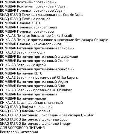
BOMBBAR Коктейль протеиновый
BOMBBAR Коктейль протеиновый Vegan
BOMBBAR Печенье протеиновое Vegan
SNAQ FABRIQ Печенье глазированное Cookie Nuts
SNAQ FABRIQ Печенье овсяное
BOMBBAR Печенье KETO
BOMBBAR Печенье овсяное fitness
BOMBBAR Печенье протеиновое
CHIKALAB Печенье бисквитное Chika Biscuit
CHIKALAB Печенье протеиновое в шоколаде без сахара Chikapie
BOMBBAR Печенье низкокалорийное
BOMBBAR Батончик протеиновый злаковый
CHIKALAB Батончик-мюсли
BOMBBAR Батончик протеиновый в шоколаде
BOMBBAR Батончик протеиновый Crunch
CHIKALAB Батончик с нугой
BOMBBAR Батончик протеиновый ореховый
BOMBBAR Батончик KETO
CHIKALAB Батончик протеиновый Chika Layers
BOMBBAR Батончик протеиновый Vegan
BOMBBAR Батончик протеиновый Slim
CHIKALAB Батончик протеиновый Chikabar
BOMBBAR Батончик протеиновый
BOMBBAR Батончик-мюсли
CHIKALAB Вафля двойная с начинкой
SNAQ FABRIQ Вафли с начинкой
SNAQ FABRIQ Хлебцы рисовые
SNAQ FABRIQ Батончик шоколадный без сахара Qwikler
SNAQ FABRIQ Батончик в шоколаде Coco
SNAQ FABRIQ Батончик в шоколаде Snaqer
ДЛЯ ЗДОРОВОГО ПИТАНИЯ
Все товары категории