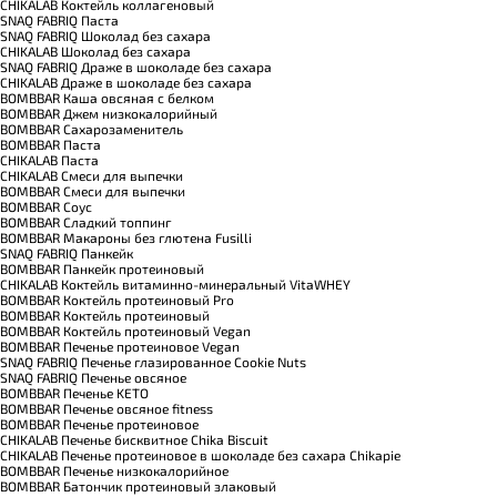
CHIKALAB Коктейль коллагеновый
SNAQ FABRIQ Паста
SNAQ FABRIQ Шоколад без сахара
CHIKALAB Шоколад без сахара
SNAQ FABRIQ Драже в шоколаде без сахара
CHIKALAB Драже в шоколаде без сахара
BOMBBAR Каша овсяная с белком
BOMBBAR Джем низкокалорийный
BOMBBAR Сахарозаменитель
BOMBBAR Паста
CHIKALAB Паста
CHIKALAB Смеси для выпечки
BOMBBAR Смеси для выпечки
BOMBBAR Соус
BOMBBAR Сладкий топпинг
BOMBBAR Макароны без глютена Fusilli
SNAQ FABRIQ Панкейк
BOMBBAR Панкейк протеиновый
CHIKALAB Коктейль витаминно-минеральный VitaWHEY
BOMBBAR Коктейль протеиновый Pro
BOMBBAR Коктейль протеиновый
BOMBBAR Коктейль протеиновый Vegan
BOMBBAR Печенье протеиновое Vegan
SNAQ FABRIQ Печенье глазированное Cookie Nuts
SNAQ FABRIQ Печенье овсяное
BOMBBAR Печенье KETO
BOMBBAR Печенье овсяное fitness
BOMBBAR Печенье протеиновое
CHIKALAB Печенье бисквитное Chika Biscuit
CHIKALAB Печенье протеиновое в шоколаде без сахара Chikapie
BOMBBAR Печенье низкокалорийное
BOMBBAR Батончик протеиновый злаковый