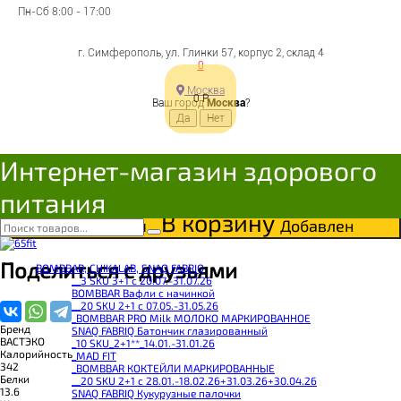
Пн-Сб 8:00 - 17:00
ВАСТЭКО Котлеты из
г. Симферополь, ул. Глинки 57, корпус 2, склад 4
0
полбы со свеклой 200г
Москва
0
Р
Ваш город
Москва
?
4627094501730
Интернет-магазин здорового
Цена:
160
Р
питания
Под заказ
В корзину
Добавляется...
Добавлен
Поделиться с друзьями
BOMBBAR, CHIKALAB, SNAQ FABRIQ
__3 SKU 3+1 с 20.07.-31.07.26
BOMBBAR Вафли с начинкой
__20 SKU 2+1 с 07.05.-31.05.26
_BOMBBAR PRO Milk МОЛОКО МАРКИРОВАННОЕ
Бренд
SNAQ FABRIQ Батончик глазированный
ВАСТЭКО
_10 SKU_2+1**_14.01.-31.01.26
Калорийность
_MAD FIT
342
_BOMBBAR КОКТЕЙЛИ МАРКИРОВАННЫЕ
Белки
__20 SKU 2+1 с 28.01.-18.02.26+31.03.26+30.04.26
13.6
SNAQ FABRIQ Кукурузные палочки