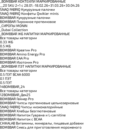
_BOMBBAR КОКТЕЙЛИ МАРКИРОВАННЫЕ
__20 SKU 2+1 с 28.01.-18.02.26+31.03.26+30.04.26
SNAQ FABRIQ Кукурузные палочки
SNAQ FABRIQ Конфеты Qwikler minis
BOMBBAR Кукурузные палочки
BOMBBAR Пирожное протеиновое
_CИРОПЫ MONIN
_Dubai Collection
_BOMBBAR ЖБ НАПИТКИ МАРКИРОВАННЫЕ
Все товары категории
0.33 ЖБ
0.5 ЖБ
BOMBBAR Креатин Pro
BOMBBAR Amino Energy Pro
BOMBBAR EAA Pro
BOMBBAR Изотоник Pro
_BOMBBAR ПЭТ НАПИТКИ МАРКИРОВАННЫЕ
Все товары категории
0.5 ПЭТ ВСАА 6000
0.1 ПЭТ
0.5 ПЭТ
14BOMBBAR_24
Все товары категории
12BOMBBAR_Дек25
BOMBBAR Гейнер Pro
BOMBBAR Чипсы протеиновые цельнозерновые
SNAQ FABRIQ Чипсы низкокалорийные
BOMBBAR Хлебцы безглютеновые
BOMBBAR Напиток Гуарана и L-carnitine
BOMBBAR Напиток с BCAA
CHIKALAB Витамины, минералы, пищевые добавки
BOMBBAR Смесь для приготовления мороженого