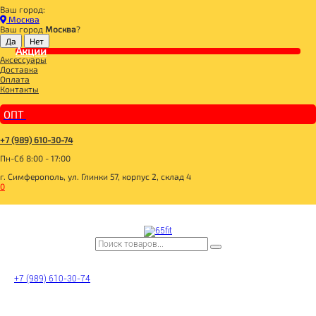
Ваш город:
Главная
Москва
ДЛЯ ЗДОРОВОГО ПИТАНИЯ
Ваш город
Москва
?
ГОТОВЫЕ БЛЮДА
КОТЛЕТЫ, МЯСО, ГУЛЯШ
Акции
Аксессуары
ВАСТЭКО Котлеты из полбы со свеклой 200г
Доставка
Оплата
Контакты
ОПТ
+7 (989) 610-30-74
Пн-Сб 8:00 - 17:00
г. Симферополь, ул. Глинки 57, корпус 2, склад 4
0
+7 (989) 610-30-74