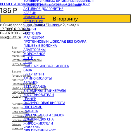
BOMBBAR Лимонад витаминизированный
ВЕГМЕНИ Веганские пельмени с соевым фаршем 450г
BOMBBAR Напиток энергетический
186
Р
АКТИВНОЕ ДОЛГОЛЕТИЕ
КАЗЕИН
ИММУНИТЕТ
В корзину
ПРОБИОТИК
г. Симферополь, ул. Глинки 57, корпус 2, склад 4
ХОНДРОПРОТЕКТОРЫ
+7 (989) 610-30-74
ИЗОЛЯТ
Пн-Сб 8:00 - 17:00
ИЗОТОНИК
sale@65fit.ru
МАГНЕЗИУМ
ПРОТЕИНОВЫЙ ШОКОЛАД БЕЗ САХАРА
ПИЩЕВЫЕ ВОЛОКНА
Блог
АДАПТОГЕНЫ
Контакты
МОРОЖЕНОЕ
Магазины
5-HTP
Оптовым покупателям
BCAA
Сертификаты
D-АСПАРГИНОВАЯ КИСЛОТА
GABA
Бакалея
L-КАРНИТИН
Готовые блюда
АМИНОКИСЛОТЫ
Напитки
АРГИНИН
Полезный завтрак
БЕТА-АЛАНИН
Сахар и сахарозаменители
ВИТАМИНЫ И МИНЕРАЛЫ
Сладости и снеки
ВОССТАНОВИТЕЛИ
Суперфуды
ГЕЙНЕР
ГИАЛУРОНОВАЯ КИСЛОТА
Аминокислоты
ГЛЮТАМИН
Аргенин
ГУАРАНА
Бета-аланин
ДЛЯ СУСТАВОВ И СВЯЗОК
Витамины и минералы
ДОБАВКИ ДЛЯ СНА
Восстановители
ЖИРОСЖИГАТЕЛИ
Гейнер
КОЛЛАГЕН
Креатин
ДЛЯ ПЕЧЕНИ И ЖКТ