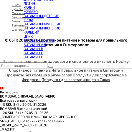
КОЭНЗИМ Q10
ЛИЗИН
КРЕАТИН
Бинты
КАЛИЙ
ПОЛЕЗНЫЕ ЖИРЫ
Бутылки
ЖЕЛЕЗО
ПРОТЕИН
Магнезия
ВИТАМИНЫ ДЕТСКИЕ
ПРОТЕИНОВОЕ ПЕЧЕНЬЕ
Спортивный инвентарь
ХРОМ
ПРОТЕИНОВЫЕ БАТОНЧИКИ
Сумки
ВИТАМИНЫ МУЖСКИЕ
ПРОТЕИНОВЫЕ КАШИ
Таблетницы
ВИТАМИНЫ ЖЕНСКИЕ
ТЕСТОБУСТЕРЫ
Шейкеры
КАЛЬЦИЙ
ЦИТРУЛЛИН МАЛАТ
ЦИНК
ПРЕДТРЕНИРОВОЧНЫЕ КОМПЛЕКСЫ
© 65Fit 2019-2021. Спортивное питание и товары для правильного
ВИТАМИН МУЛЬТИ
ЭНЕРГЕТИКИ И ЖИРОСЖИГАТЕЛИ#
ВИТАМИН A E
питания в Симферополе
ВИТАМИН B
ВИТАМИН C
ВИТАМИН D
Пункты выдачи товаров здорового и спортивного питания в Крыму:
Спортивное питание в Ялте
Правильное питание в Евпатории
Продукты без глютена в Бахчисарае
Продукты для спортсменов в
Феодосии
Продукты для вегетарианцев в Саках
0
0
Категории
BOMBBAR, CHIKALAB, SNAQ FABRIQ
Все товары категории
__3 SKU 3+1 с 20.07.-31.07.26
BOMBBAR Вафли с начинкой
__20 SKU 2+1 с 07.05.-31.05.26
_BOMBBAR PRO Milk МОЛОКО МАРКИРОВАННОЕ
SNAQ FABRIQ Батончик глазированный
_10 SKU_2+1**_14.01.-31.01.26
_MAD FIT