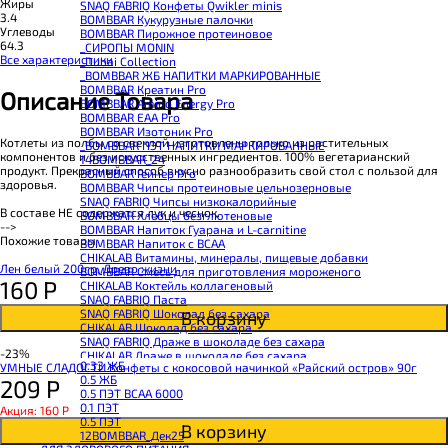
Жиры
SNAQ FABRIQ Конфеты Qwikler minis
3.4
BOMBBAR Кукурузные палочки
Углеводы
BOMBBAR Пирожное протеиновое
64.3
_CИРОПЫ MONIN
Все характеристики
_Dubai Collection
_BOMBBAR ЖБ НАПИТКИ МАРКИРОВАННЫЕ
BOMBBAR Креатин Pro
Описание Товара
BOMBBAR Amino Energy Pro
BOMBBAR EAA Pro
BOMBBAR Изотоник Pro
Котлеты из полбы со свеклой изготовлены только из растительных
_BOMBBAR ПЭТ НАПИТКИ МАРКИРОВАННЫЕ
компонентов и без искусственных ингредиентов. 100% вегетарианский
14BOMBBAR_24
продукт. Прекрасный способ вкусно разнообразить свой стол с пользой для
BOMBBAR Гейнер Pro
здоровья.
BOMBBAR Чипсы протеиновые цельнозерновые
SNAQ FABRIQ Чипсы низкокалорийные
В составе НЕ содержатся лук и чеснок.
BOMBBAR Хлебцы безглютеновые
-->
BOMBBAR Напиток Гуарана и L-carnitine
Похожие товары
BOMBBAR Напиток с BCAA
CHIKALAB Витамины, минералы, пищевые добавки
Лен белый 200гр, Древо жизни
BOMBBAR Смесь для приготовления мороженого
160
Р
CHIKALAB Коктейль коллагеновый
SNAQ FABRIQ Паста
SNAQ FABRIQ Шоколад без сахара
В корзину
CHIKALAB Шоколад без сахара
SNAQ FABRIQ Драже в шоколаде без сахара
-23%
CHIKALAB Драже в шоколаде без сахара
0.33 ЖБ
УМНЫЕ СЛАДОСТИ Конфеты с кокосовой начинкой «Райский остров» 90г
BOMBBAR Каша овсяная с белком
0.5 ЖБ
209
Р
BOMBBAR Джем низкокалорийный
0.5 ПЭТ ВСАА 6000
BOMBBAR Сахарозаменитель
0.1 ПЭТ
Акция: 160
Р
BOMBBAR Паста
0.5 ПЭТ
CHIKALAB Паста
В корзину
12BOMBBAR_Дек25
CHIKALAB Смеси для выпечки