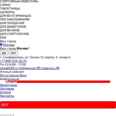
СПОРТИВНЫЙ ИНВЕНТАРЬ
СУМКИ
ТАБЛЕТНИЦЫ
ШЕЙКЕРЫ
ДЛЯ ВЕГЕТАРИАНЦЕВ
ПРИ ЗАБОЛЕВАНИЯХ
ДЛЯ ПОХУДЕНИЯ
ДЛЯ ДИАБЕТИКОВ
ДЛЯ ВЕГАНОВ
ДЛЯ СПОРТСМЕНОВ
65fit
Ваш город:
Москва
Ваш город
Москва
?
г. Симферополь, ул. Глинки 57, корпус 2, склад 4
+7 (989) 610-30-74
Пн-Сб 8:00 - 17:00
sale@65fit.ru
Избранное (
0
)
Сравнить (
0
)
Личный кабинет
Регистрация
Вход
Информация
Акции
Аксессуары
Доставка
Оплата
Контакты
ОПТ