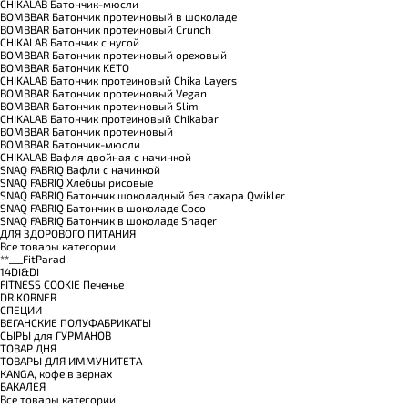
CHIKALAB Батончик-мюсли
BOMBBAR Батончик протеиновый в шоколаде
BOMBBAR Батончик протеиновый Crunch
CHIKALAB Батончик с нугой
BOMBBAR Батончик протеиновый ореховый
BOMBBAR Батончик KETO
CHIKALAB Батончик протеиновый Chika Layers
BOMBBAR Батончик протеиновый Vegan
BOMBBAR Батончик протеиновый Slim
CHIKALAB Батончик протеиновый Chikabar
BOMBBAR Батончик протеиновый
BOMBBAR Батончик-мюсли
CHIKALAB Вафля двойная с начинкой
SNAQ FABRIQ Вафли с начинкой
SNAQ FABRIQ Хлебцы рисовые
SNAQ FABRIQ Батончик шоколадный без сахара Qwikler
SNAQ FABRIQ Батончик в шоколаде Coco
SNAQ FABRIQ Батончик в шоколаде Snaqer
ДЛЯ ЗДОРОВОГО ПИТАНИЯ
Все товары категории
**___FitParad
14DI&DI
FITNESS COOKIE Печенье
DR.KORNER
СПЕЦИИ
ВЕГАНСКИЕ ПОЛУФАБРИКАТЫ
СЫРЫ для ГУРМАНОВ
TОВАР ДНЯ
TОВАРЫ ДЛЯ ИММУНИТЕТА
КANGA, кофе в зернах
БАКАЛЕЯ
Все товары категории