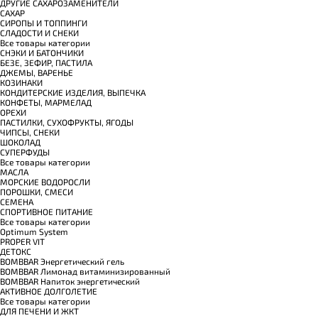
ДРУГИЕ САХАРОЗАМЕНИТЕЛИ
САХАР
СИРОПЫ И ТОППИНГИ
СЛАДОСТИ И СНЕКИ
Все товары категории
СНЭКИ И БАТОНЧИКИ
БЕЗЕ, ЗЕФИР, ПАСТИЛА
ДЖЕМЫ, ВАРЕНЬЕ
КОЗИНАКИ
КОНДИТЕРСКИЕ ИЗДЕЛИЯ, ВЫПЕЧКА
КОНФЕТЫ, МАРМЕЛАД
ОРЕХИ
ПАСТИЛКИ, СУХОФРУКТЫ, ЯГОДЫ
ЧИПСЫ, СНЕКИ
ШОКОЛАД
СУПЕРФУДЫ
Все товары категории
МАСЛА
МОРСКИЕ ВОДОРОСЛИ
ПОРОШКИ, СМЕСИ
СЕМЕНА
СПОРТИВНОЕ ПИТАНИЕ
Все товары категории
Optimum System
PROPER VIT
ДЕТОКС
BOMBBAR Энергетический гель
BOMBBAR Лимонад витаминизированный
BOMBBAR Напиток энергетический
АКТИВНОЕ ДОЛГОЛЕТИЕ
Все товары категории
ДЛЯ ПЕЧЕНИ И ЖКТ