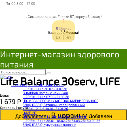
Пн-Сб 8:00 - 17:00
г. Симферополь, ул. Глинки 57, корпус 2, склад 4
0
Москва
0
Р
Ваш город
Москва
?
Интернет-магазин здорового
питания
Life Balance 30serv, LIFE
BOMBBAR, CHIKALAB, SNAQ FABRIQ
__3 SKU 3+1 с 20.07.-31.07.26
BOMBBAR Вафли с начинкой
Цена:
__20 SKU 2+1 с 07.05.-31.05.26
1 679
Р
_BOMBBAR PRO Milk МОЛОКО МАРКИРОВАННОЕ
SNAQ FABRIQ Батончик глазированный
Осталась 1 штука
_10 SKU_2+1**_14.01.-31.01.26
В корзину
_MAD FIT
Добавляется...
Добавлен
_BOMBBAR КОКТЕЙЛИ МАРКИРОВАННЫЕ
__20 SKU 2+1 с 28.01.-18.02.26+31.03.26+30.04.26
SNAQ FABRIQ Кукурузные палочки