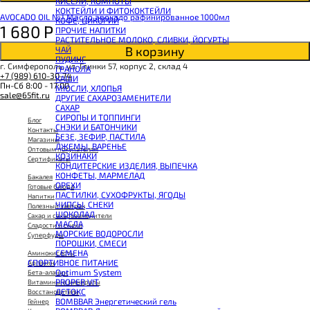
КИСЕЛИ, КОМПОТЫ
CHIKALAB Вафля двойная с начинкой
КОКТЕЙЛИ И ФИТОКОКТЕЙЛИ
SNAQ FABRIQ Вафли с начинкой
AVOCADO OIL №1 Масло авокадо рафинированное 1000мл
КОФЕ, ЦИКОРИЙ
SNAQ FABRIQ Хлебцы рисовые
1 680
Р
ПРОЧИЕ НАПИТКИ
SNAQ FABRIQ Батончик шоколадный без сахара Qwikler
РАСТИТЕЛЬНОЕ МОЛОКО, СЛИВКИ, ЙОГУРТЫ
SNAQ FABRIQ Батончик в шоколаде Coco
В корзину
ЧАЙ
SNAQ FABRIQ Батончик в шоколаде Snaqer
ПУДИНГ
г. Симферополь, ул. Глинки 57, корпус 2, склад 4
ГРАНОЛА
+7 (989) 610-30-74
КАШИ
Пн-Сб 8:00 - 17:00
МЮСЛИ, ХЛОПЬЯ
sale@65fit.ru
ДРУГИЕ САХАРОЗАМЕНИТЕЛИ
САХАР
СИРОПЫ И ТОППИНГИ
Блог
СНЭКИ И БАТОНЧИКИ
Контакты
БЕЗЕ, ЗЕФИР, ПАСТИЛА
Магазины
ДЖЕМЫ, ВАРЕНЬЕ
Оптовым покупателям
КОЗИНАКИ
Сертификаты
КОНДИТЕРСКИЕ ИЗДЕЛИЯ, ВЫПЕЧКА
КОНФЕТЫ, МАРМЕЛАД
Бакалея
ОРЕХИ
Готовые блюда
ПАСТИЛКИ, СУХОФРУКТЫ, ЯГОДЫ
Напитки
ЧИПСЫ, СНЕКИ
Полезный завтрак
ШОКОЛАД
Сахар и сахарозаменители
МАСЛА
Сладости и снеки
МОРСКИЕ ВОДОРОСЛИ
Суперфуды
ПОРОШКИ, СМЕСИ
СЕМЕНА
Аминокислоты
СПОРТИВНОЕ ПИТАНИЕ
Аргенин
Optimum System
Бета-аланин
PROPER VIT
Витамины и минералы
ДЕТОКС
Восстановители
BOMBBAR Энергетический гель
Гейнер