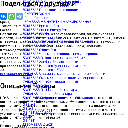
Поделиться с друзьями
SNAQ FABRIQ Конфеты Qwikler minis
BOMBBAR Кукурузные палочки
BOMBBAR Пирожное протеиновое
_CИРОПЫ MONIN
_Dubai Collection
_BOMBBAR ЖБ НАПИТКИ МАРКИРОВАННЫЕ
Бренд
BOMBBAR Креатин Pro
Tree of Life™
BOMBBAR Amino Energy Pro
Состав
BOMBBAR EAA Pro
L-carnitine, Билитрат холина, Экстракт зеленого чая, Альфа-липоевая
BOMBBAR Изотоник Pro
кислота, Фито-смесь, Витамин А, Витамин С Витамин D3, Витамин E, Витмин
_BOMBBAR ПЭТ НАПИТКИ МАРКИРОВАННЫЕ
К1, Биотин, Витамин B1, Витамин В2, Витамин В3, Витамин В5, Витамин В6,
14BOMBBAR_24
Витамин В12, Медь, Железо, Йод, Цинк, Селен, Хром, Молибден
BOMBBAR Гейнер Pro
Штрихкод товара
BOMBBAR Чипсы протеиновые цельнозерновые
712675896511
SNAQ FABRIQ Чипсы низкокалорийные
код товара
BOMBBAR Хлебцы безглютеновые
ЦБ-00072027
BOMBBAR Напиток Гуарана и L-carnitine
при заболеваниях
BOMBBAR Напиток с BCAA
Да
CHIKALAB Витамины, минералы, пищевые добавки
Все характеристики
BOMBBAR Смесь для приготовления мороженого
CHIKALAB Коктейль коллагеновый
Описание Товара
SNAQ FABRIQ Паста
SNAQ FABRIQ Шоколад без сахара
CHIKALAB Шоколад без сахара
Life Balance- это целый витамино- минеральный комплекс, который
SNAQ FABRIQ Драже в шоколаде без сахара
восполнит уровень необходимых витаминов и микроэлементов в вашем
CHIKALAB Драже в шоколаде без сахара
0.33 ЖБ
организме! Уникальный состав комплекса направлен на поддержание
BOMBBAR Каша овсяная с белком
0.5 ЖБ
здорового функционирования сердечной системы и головного мозга,
BOMBBAR Джем низкокалорийный
0.5 ПЭТ ВСАА 6000
улучшение сна и повышения стрессоустойчивости организма, поддерживает
BOMBBAR Сахарозаменитель
0.1 ПЭТ
работу ЦНС и улучшает метаболизм!
BOMBBAR Паста
0.5 ПЭТ
-->
CHIKALAB Паста
12BOMBBAR_Дек25
Похожие товары
CHIKALAB Смеси для выпечки