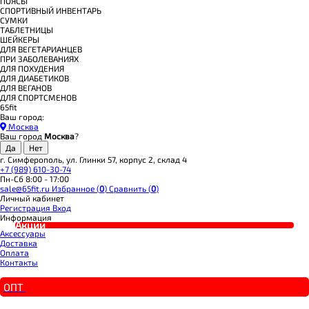
ПОЯСЫ
СПОРТИВНЫЙ ИНВЕНТАРЬ
СУМКИ
ТАБЛЕТНИЦЫ
ШЕЙКЕРЫ
ДЛЯ ВЕГЕТАРИАНЦЕВ
ПРИ ЗАБОЛЕВАНИЯХ
ДЛЯ ПОХУДЕНИЯ
ДЛЯ ДИАБЕТИКОВ
ДЛЯ ВЕГАНОВ
ДЛЯ СПОРТСМЕНОВ
65fit
Ваш город:
Москва
Ваш город
Москва
?
г. Симферополь, ул. Глинки 57, корпус 2, склад 4
+7 (989) 610-30-74
Пн-Сб 8:00 - 17:00
sale@65fit.ru
Избранное (
0
)
Сравнить (
0
)
Личный кабинет
Регистрация
Вход
Информация
Акции
Аксессуары
Доставка
Оплата
Контакты
ОПТ