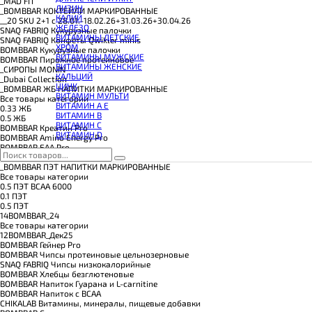
_MAD FIT
КОЭНЗИМ Q10
ЛИЗИН
_BOMBBAR КОКТЕЙЛИ МАРКИРОВАННЫЕ
КРЕАТИН
КАЛИЙ
__20 SKU 2+1 с 28.01.-18.02.26+31.03.26+30.04.26
ПОЛЕЗНЫЕ ЖИРЫ
ЖЕЛЕЗО
SNAQ FABRIQ Кукурузные палочки
ПРОТЕИН
ВИТАМИНЫ ДЕТСКИЕ
SNAQ FABRIQ Конфеты Qwikler minis
ПРОТЕИНОВОЕ ПЕЧЕНЬЕ
ХРОМ
BOMBBAR Кукурузные палочки
ПРОТЕИНОВЫЕ БАТОНЧИКИ
ВИТАМИНЫ МУЖСКИЕ
BOMBBAR Пирожное протеиновое
ПРОТЕИНОВЫЕ КАШИ
ВИТАМИНЫ ЖЕНСКИЕ
_CИРОПЫ MONIN
ТЕСТОБУСТЕРЫ
КАЛЬЦИЙ
_Dubai Collection
ЦИТРУЛЛИН МАЛАТ
ЦИНК
_BOMBBAR ЖБ НАПИТКИ МАРКИРОВАННЫЕ
ПРЕДТРЕНИРОВОЧНЫЕ КОМПЛЕКСЫ
ВИТАМИН МУЛЬТИ
Все товары категории
ЭНЕРГЕТИКИ И ЖИРОСЖИГАТЕЛИ#
ВИТАМИН A E
0.33 ЖБ
ВИТАМИН B
0.5 ЖБ
ВИТАМИН C
BOMBBAR Креатин Pro
ВИТАМИН D
BOMBBAR Amino Energy Pro
BOMBBAR EAA Pro
BOMBBAR Изотоник Pro
_BOMBBAR ПЭТ НАПИТКИ МАРКИРОВАННЫЕ
Все товары категории
0.5 ПЭТ ВСАА 6000
0.1 ПЭТ
0.5 ПЭТ
14BOMBBAR_24
Все товары категории
12BOMBBAR_Дек25
BOMBBAR Гейнер Pro
BOMBBAR Чипсы протеиновые цельнозерновые
SNAQ FABRIQ Чипсы низкокалорийные
BOMBBAR Хлебцы безглютеновые
BOMBBAR Напиток Гуарана и L-carnitine
BOMBBAR Напиток с BCAA
CHIKALAB Витамины, минералы, пищевые добавки