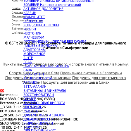
BOMBBAR Лимонад витаминизированный
Креатин
BOMBBAR Напиток энергетический
Бинты
АКТИВНОЕ ДОЛГОЛЕТИЕ
Бутылки
КАЗЕИН
Магнезия
ИММУНИТЕТ
Спортивный инвентарь
ПРОБИОТИК
Сумки
ХОНДРОПРОТЕКТОРЫ
Таблетницы
ИЗОЛЯТ
Шейкеры
ИЗОТОНИК
МАГНЕЗИУМ
ПРОТЕИНОВЫЙ ШОКОЛАД БЕЗ САХАРА
© 65Fit 2019-2021. Спортивное питание и товары для правильного
ПИЩЕВЫЕ ВОЛОКНА
питания в Симферополе
АДАПТОГЕНЫ
МОРОЖЕНОЕ
5-HTP
BCAA
Пункты выдачи товаров здорового и спортивного питания в Крыму:
D-АСПАРГИНОВАЯ КИСЛОТА
GABA
Спортивное питание в Ялте
Правильное питание в Евпатории
L-КАРНИТИН
Продукты без глютена в Бахчисарае
Продукты для спортсменов в
АМИНОКИСЛОТЫ
Феодосии
Продукты для вегетарианцев в Саках
АРГИНИН
БЕТА-АЛАНИН
0
0
ВИТАМИНЫ И МИНЕРАЛЫ
Категории
ВОССТАНОВИТЕЛИ
BOMBBAR, CHIKALAB, SNAQ FABRIQ
ГЕЙНЕР
Все товары категории
ГИАЛУРОНОВАЯ КИСЛОТА
__3 SKU 3+1 с 20.07.-31.07.26
ГЛЮТАМИН
BOMBBAR Вафли с начинкой
ГУАРАНА
__20 SKU 2+1 с 07.05.-31.05.26
ДЛЯ СУСТАВОВ И СВЯЗОК
_BOMBBAR PRO Milk МОЛОКО МАРКИРОВАННОЕ
ДОБАВКИ ДЛЯ СНА
SNAQ FABRIQ Батончик глазированный
ЖИРОСЖИГАТЕЛИ
_10 SKU_2+1**_14.01.-31.01.26
КОЛЛАГЕН
ДЛЯ ПЕЧЕНИ И ЖКТ