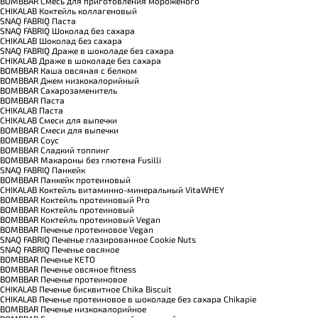
BOMBBAR Смесь для приготовления мороженого
CHIKALAB Коктейль коллагеновый
SNAQ FABRIQ Паста
SNAQ FABRIQ Шоколад без сахара
CHIKALAB Шоколад без сахара
SNAQ FABRIQ Драже в шоколаде без сахара
CHIKALAB Драже в шоколаде без сахара
BOMBBAR Каша овсяная с белком
BOMBBAR Джем низкокалорийный
BOMBBAR Сахарозаменитель
BOMBBAR Паста
CHIKALAB Паста
CHIKALAB Смеси для выпечки
BOMBBAR Смеси для выпечки
BOMBBAR Соус
BOMBBAR Сладкий топпинг
BOMBBAR Макароны без глютена Fusilli
SNAQ FABRIQ Панкейк
BOMBBAR Панкейк протеиновый
CHIKALAB Коктейль витаминно-минеральный VitaWHEY
BOMBBAR Коктейль протеиновый Pro
BOMBBAR Коктейль протеиновый
BOMBBAR Коктейль протеиновый Vegan
BOMBBAR Печенье протеиновое Vegan
SNAQ FABRIQ Печенье глазированное Cookie Nuts
SNAQ FABRIQ Печенье овсяное
BOMBBAR Печенье KETO
BOMBBAR Печенье овсяное fitness
BOMBBAR Печенье протеиновое
CHIKALAB Печенье бисквитное Chika Biscuit
CHIKALAB Печенье протеиновое в шоколаде без сахара Chikapie
BOMBBAR Печенье низкокалорийное