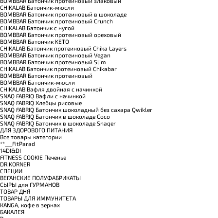
BOMBBAR Батончик протеиновый злаковый
CHIKALAB Батончик-мюсли
BOMBBAR Батончик протеиновый в шоколаде
BOMBBAR Батончик протеиновый Crunch
CHIKALAB Батончик с нугой
BOMBBAR Батончик протеиновый ореховый
BOMBBAR Батончик KETO
CHIKALAB Батончик протеиновый Chika Layers
BOMBBAR Батончик протеиновый Vegan
BOMBBAR Батончик протеиновый Slim
CHIKALAB Батончик протеиновый Chikabar
BOMBBAR Батончик протеиновый
BOMBBAR Батончик-мюсли
CHIKALAB Вафля двойная с начинкой
SNAQ FABRIQ Вафли с начинкой
SNAQ FABRIQ Хлебцы рисовые
SNAQ FABRIQ Батончик шоколадный без сахара Qwikler
SNAQ FABRIQ Батончик в шоколаде Coco
SNAQ FABRIQ Батончик в шоколаде Snaqer
ДЛЯ ЗДОРОВОГО ПИТАНИЯ
Все товары категории
**___FitParad
14DI&DI
FITNESS COOKIE Печенье
DR.KORNER
СПЕЦИИ
ВЕГАНСКИЕ ПОЛУФАБРИКАТЫ
СЫРЫ для ГУРМАНОВ
TОВАР ДНЯ
TОВАРЫ ДЛЯ ИММУНИТЕТА
КANGA, кофе в зернах
БАКАЛЕЯ