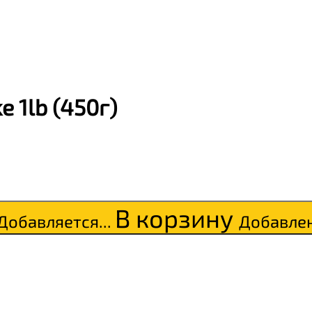
 1lb (450г)
В корзину
Добавляется...
Добавле