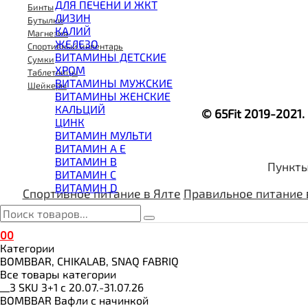
ВИТАМИНЫ И МИНЕРАЛЫ
ДЛЯ ПЕЧЕНИ И ЖКТ
Бинты
ВОССТАНОВИТЕЛИ
ЛИЗИН
Бутылки
ГЕЙНЕР
КАЛИЙ
Магнезия
ГИАЛУРОНОВАЯ КИСЛОТА
ЖЕЛЕЗО
Спортивный инвентарь
ГЛЮТАМИН
ВИТАМИНЫ ДЕТСКИЕ
Сумки
ГУАРАНА
ХРОМ
Таблетницы
ДЛЯ СУСТАВОВ И СВЯЗОК
ВИТАМИНЫ МУЖСКИЕ
Шейкеры
ДОБАВКИ ДЛЯ СНА
ВИТАМИНЫ ЖЕНСКИЕ
ЖИРОСЖИГАТЕЛИ
КАЛЬЦИЙ
© 65Fit 2019-2021
КОЛЛАГЕН
ЦИНК
КОЭНЗИМ Q10
ВИТАМИН МУЛЬТИ
КРЕАТИН
ВИТАМИН A E
ПОЛЕЗНЫЕ ЖИРЫ
ВИТАМИН B
Пункты
ПРОТЕИН
ВИТАМИН C
ПРОТЕИНОВОЕ ПЕЧЕНЬЕ
ВИТАМИН D
Спортивное питание в Ялте
Правильное питание 
ПРОТЕИНОВЫЕ БАТОНЧИКИ
ПРОТЕИНОВЫЕ КАШИ
ТЕСТОБУСТЕРЫ
0
0
ЦИТРУЛЛИН МАЛАТ
Категории
ПРЕДТРЕНИРОВОЧНЫЕ КОМПЛЕКСЫ
BOMBBAR, CHIKALAB, SNAQ FABRIQ
ЭНЕРГЕТИКИ И ЖИРОСЖИГАТЕЛИ#
Все товары категории
__3 SKU 3+1 с 20.07.-31.07.26
BOMBBAR Вафли с начинкой