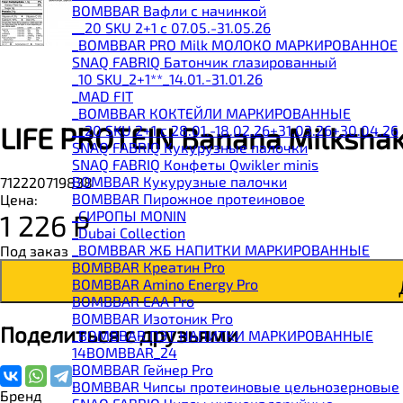
BOMBBAR Вафли с начинкой
__20 SKU 2+1 с 07.05.-31.05.26
_BOMBBAR PRO Milk МОЛОКО МАРКИРОВАННОЕ
SNAQ FABRIQ Батончик глазированный
_10 SKU_2+1**_14.01.-31.01.26
_MAD FIT
_BOMBBAR КОКТЕЙЛИ МАРКИРОВАННЫЕ
LIFE PROTEIN Banana Milkshake
__20 SKU 2+1 с 28.01.-18.02.26+31.03.26+30.04.26
SNAQ FABRIQ Кукурузные палочки
SNAQ FABRIQ Конфеты Qwikler minis
BOMBBAR Кукурузные палочки
712220719838
BOMBBAR Пирожное протеиновое
Цена:
_CИРОПЫ MONIN
1 226
Р
_Dubai Collection
_BOMBBAR ЖБ НАПИТКИ МАРКИРОВАННЫЕ
Под заказ
BOMBBAR Креатин Pro
BOMBBAR Amino Energy Pro
BOMBBAR EAA Pro
BOMBBAR Изотоник Pro
Поделиться с друзьями
_BOMBBAR ПЭТ НАПИТКИ МАРКИРОВАННЫЕ
14BOMBBAR_24
BOMBBAR Гейнер Pro
BOMBBAR Чипсы протеиновые цельнозерновые
Бренд