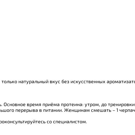
ки
о
а, только натуральный вкус без искусственных ароматиза
ь. Основное время приёма протеина: утром, до тренировки
ольшого перерыва в питании. Женщинам смешать – 1 черпач
роконсультируйтесь со специалистом.