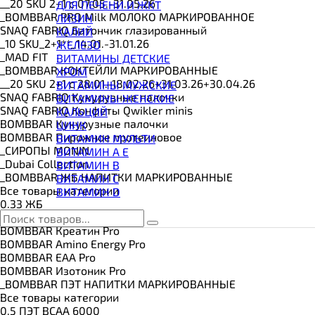
ВИТАМИНЫ И МИНЕРАЛЫ
__20 SKU 2+1 с 07.05.-31.05.26
ДЛЯ ПЕЧЕНИ И ЖКТ
ВОССТАНОВИТЕЛИ
_BOMBBAR PRO Milk МОЛОКО МАРКИРОВАННОЕ
ЛИЗИН
ГЕЙНЕР
SNAQ FABRIQ Батончик глазированный
КАЛИЙ
ГИАЛУРОНОВАЯ КИСЛОТА
_10 SKU_2+1**_14.01.-31.01.26
ЖЕЛЕЗО
ГЛЮТАМИН
_MAD FIT
ВИТАМИНЫ ДЕТСКИЕ
ГУАРАНА
_BOMBBAR КОКТЕЙЛИ МАРКИРОВАННЫЕ
ХРОМ
ДЛЯ СУСТАВОВ И СВЯЗОК
__20 SKU 2+1 с 28.01.-18.02.26+31.03.26+30.04.26
ВИТАМИНЫ МУЖСКИЕ
ДОБАВКИ ДЛЯ СНА
SNAQ FABRIQ Кукурузные палочки
ВИТАМИНЫ ЖЕНСКИЕ
ЖИРОСЖИГАТЕЛИ
SNAQ FABRIQ Конфеты Qwikler minis
КАЛЬЦИЙ
КОЛЛАГЕН
BOMBBAR Кукурузные палочки
ЦИНК
КОЭНЗИМ Q10
BOMBBAR Пирожное протеиновое
ВИТАМИН МУЛЬТИ
КРЕАТИН
_CИРОПЫ MONIN
ВИТАМИН A E
ПОЛЕЗНЫЕ ЖИРЫ
_Dubai Collection
ВИТАМИН B
ПРОТЕИН
_BOMBBAR ЖБ НАПИТКИ МАРКИРОВАННЫЕ
ВИТАМИН C
ПРОТЕИНОВОЕ ПЕЧЕНЬЕ
Все товары категории
ВИТАМИН D
ПРОТЕИНОВЫЕ БАТОНЧИКИ
0.33 ЖБ
ПРОТЕИНОВЫЕ КАШИ
0.5 ЖБ
ТЕСТОБУСТЕРЫ
BOMBBAR Креатин Pro
ЦИТРУЛЛИН МАЛАТ
BOMBBAR Amino Energy Pro
ПРЕДТРЕНИРОВОЧНЫЕ КОМПЛЕКСЫ
BOMBBAR EAA Pro
ЭНЕРГЕТИКИ И ЖИРОСЖИГАТЕЛИ#
BOMBBAR Изотоник Pro
_BOMBBAR ПЭТ НАПИТКИ МАРКИРОВАННЫЕ
Все товары категории
0.5 ПЭТ ВСАА 6000