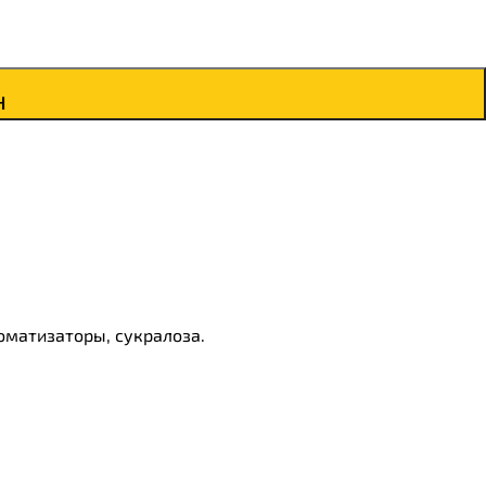
н
оматизаторы, сукралоза.