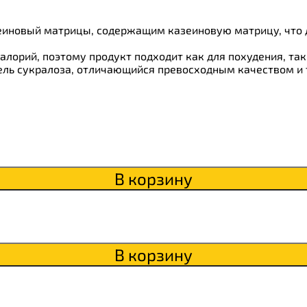
зеиновый матрицы, содержащим казеиновую матрицу, что 
ки
калорий, поэтому продукт подходит как для похудения, та
о
ель сукралоза, отличающийся превосходным качеством и
В корзину
В корзину