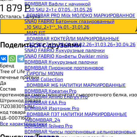
BOMBBAR Вафли с начинкой
1 879
Р
__20 SKU 2+1 с 07.05.-31.05.26
_BOMBBAR PRO Milk МОЛОКО МАРКИРОВАННОЕ
Осталась 1 штука
SNAQ FABRIQ Батончик глазированный
_10 SKU_2+1**_14.01.-31.01.26
_MAD FIT
_BOMBBAR КОКТЕЙЛИ МАРКИРОВАННЫЕ
Поделиться с друзьями
__20 SKU 2+1 с 28.01.-18.02.26+31.03.26+30.04.26
SNAQ FABRIQ Кукурузные палочки
SNAQ FABRIQ Конфеты Qwikler minis
BOMBBAR Кукурузные палочки
Бренд
BOMBBAR Пирожное протеиновое
Tree of Life™
_CИРОПЫ MONIN
печенье протеин
_Dubai Collection
Да
_BOMBBAR ЖБ НАПИТКИ МАРКИРОВАННЫЕ
Состав
BOMBBAR Креатин Pro
протеиновая смесь (концентрат сывороточного белка, изо
BOMBBAR Amino Energy Pro
Штрихкод товара
BOMBBAR EAA Pro
7120383015392
BOMBBAR Изотоник Pro
код товара
_BOMBBAR ПЭТ НАПИТКИ МАРКИРОВАННЫЕ
ЦБ-00071609
14BOMBBAR_24
Все характеристики
BOMBBAR Гейнер Pro
BOMBBAR Чипсы протеиновые цельнозерновые
Описание Товара