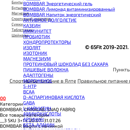
Бинты
BOMBBAR Энергетический гель
Бутылки
BOMBBAR Лимонад витаминизированный
Магнезия
BOMBBAR Напиток энергетический
Спортивный инвентарь
АКТИВНОЕ ДОЛГОЛЕТИЕ
Сумки
КАЗЕИН
Таблетницы
ИММУНИТЕТ
Шейкеры
ПРОБИОТИК
ХОНДРОПРОТЕКТОРЫ
© 65Fit 2019-2021
ИЗОЛЯТ
ИЗОТОНИК
МАГНЕЗИУМ
ПРОТЕИНОВЫЙ ШОКОЛАД БЕЗ САХАРА
Пункты
ПИЩЕВЫЕ ВОЛОКНА
АДАПТОГЕНЫ
Спортивное питание в Ялте
Правильное питание 
МОРОЖЕНОЕ
5-HTP
BCAA
D-АСПАРГИНОВАЯ КИСЛОТА
0
0
GABA
Категории
L-КАРНИТИН
BOMBBAR, CHIKALAB, SNAQ FABRIQ
АМИНОКИСЛОТЫ
Все товары категории
АРГИНИН
__3 SKU 3+1 с 20.07.-31.07.26
БЕТА-АЛАНИН
BOMBBAR Вафли с начинкой