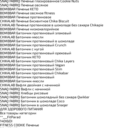
SNAQ FABRIQ Печенье глазированное Cookie Nuts
SNAQ FABRIQ Печенье овсяное
BOMBBAR Печенье KETO
BOMBBAR Печенье овсяное fitness
BOMBBAR Печенье протеиновое
CHIKALAB Печенье бисквитное Chika Biscuit
CHIKALAB Печенье протеиновое в шоколаде без сахара Chikapie
BOMBBAR Печенье низкокалорийное
BOMBBAR Батончик протеиновый злаковый
CHIKALAB Батончик-мюсли
BOMBBAR Батончик протеиновый в шоколаде
BOMBBAR Батончик протеиновый Crunch
CHIKALAB Батончик с нугой
BOMBBAR Батончик протеиновый ореховый
BOMBBAR Батончик KETO
CHIKALAB Батончик протеиновый Chika Layers
BOMBBAR Батончик протеиновый Vegan
BOMBBAR Батончик протеиновый Slim
CHIKALAB Батончик протеиновый Chikabar
BOMBBAR Батончик протеиновый
BOMBBAR Батончик-мюсли
CHIKALAB Вафля двойная с начинкой
SNAQ FABRIQ Вафли с начинкой
SNAQ FABRIQ Хлебцы рисовые
SNAQ FABRIQ Батончик шоколадный без сахара Qwikler
SNAQ FABRIQ Батончик в шоколаде Coco
SNAQ FABRIQ Батончик в шоколаде Snaqer
ДЛЯ ЗДОРОВОГО ПИТАНИЯ
Все товары категории
**___FitParad
14DI&DI
FITNESS COOKIE Печенье