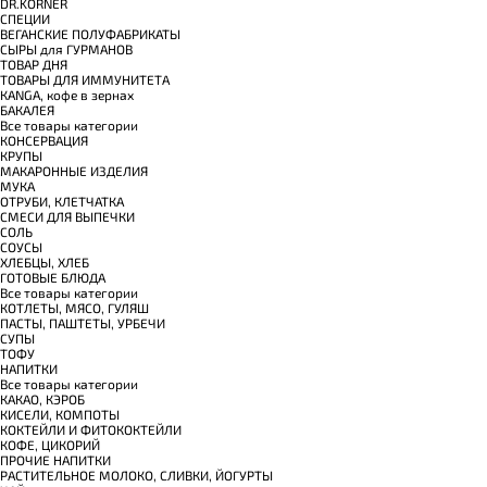
DR.KORNER
СПЕЦИИ
ВЕГАНСКИЕ ПОЛУФАБРИКАТЫ
СЫРЫ для ГУРМАНОВ
TОВАР ДНЯ
TОВАРЫ ДЛЯ ИММУНИТЕТА
КANGA, кофе в зернах
БАКАЛЕЯ
Все товары категории
КОНСЕРВАЦИЯ
КРУПЫ
МАКАРОННЫЕ ИЗДЕЛИЯ
МУКА
ОТРУБИ, КЛЕТЧАТКА
СМЕСИ ДЛЯ ВЫПЕЧКИ
СОЛЬ
СОУСЫ
ХЛЕБЦЫ, ХЛЕБ
ГОТОВЫЕ БЛЮДА
Все товары категории
КОТЛЕТЫ, МЯСО, ГУЛЯШ
ПАСТЫ, ПАШТЕТЫ, УРБЕЧИ
СУПЫ
ТОФУ
НАПИТКИ
Все товары категории
КАКАО, КЭРОБ
КИСЕЛИ, КОМПОТЫ
КОКТЕЙЛИ И ФИТОКОКТЕЙЛИ
КОФЕ, ЦИКОРИЙ
ПРОЧИЕ НАПИТКИ
РАСТИТЕЛЬНОЕ МОЛОКО, СЛИВКИ, ЙОГУРТЫ