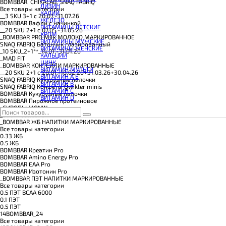
КОЭНЗИМ Q10
BOMBBAR, CHIKALAB, SNAQ FABRIQ
ЛИЗИН
КРЕАТИН
Все товары категории
КАЛИЙ
ПОЛЕЗНЫЕ ЖИРЫ
__3 SKU 3+1 с 20.07.-31.07.26
ЖЕЛЕЗО
ПРОТЕИН
BOMBBAR Вафли с начинкой
ВИТАМИНЫ ДЕТСКИЕ
ПРОТЕИНОВОЕ ПЕЧЕНЬЕ
__20 SKU 2+1 с 07.05.-31.05.26
ХРОМ
ПРОТЕИНОВЫЕ БАТОНЧИКИ
_BOMBBAR PRO Milk МОЛОКО МАРКИРОВАННОЕ
ВИТАМИНЫ МУЖСКИЕ
ПРОТЕИНОВЫЕ КАШИ
SNAQ FABRIQ Батончик глазированный
ВИТАМИНЫ ЖЕНСКИЕ
ТЕСТОБУСТЕРЫ
_10 SKU_2+1**_14.01.-31.01.26
КАЛЬЦИЙ
ЦИТРУЛЛИН МАЛАТ
_MAD FIT
ЦИНК
ПРЕДТРЕНИРОВОЧНЫЕ КОМПЛЕКСЫ
_BOMBBAR КОКТЕЙЛИ МАРКИРОВАННЫЕ
ВИТАМИН МУЛЬТИ
ЭНЕРГЕТИКИ И ЖИРОСЖИГАТЕЛИ#
__20 SKU 2+1 с 28.01.-18.02.26+31.03.26+30.04.26
ВИТАМИН A E
SNAQ FABRIQ Кукурузные палочки
ВИТАМИН B
SNAQ FABRIQ Конфеты Qwikler minis
ВИТАМИН C
BOMBBAR Кукурузные палочки
ВИТАМИН D
BOMBBAR Пирожное протеиновое
_CИРОПЫ MONIN
_Dubai Collection
_BOMBBAR ЖБ НАПИТКИ МАРКИРОВАННЫЕ
Все товары категории
0.33 ЖБ
0.5 ЖБ
BOMBBAR Креатин Pro
BOMBBAR Amino Energy Pro
BOMBBAR EAA Pro
BOMBBAR Изотоник Pro
_BOMBBAR ПЭТ НАПИТКИ МАРКИРОВАННЫЕ
Все товары категории
0.5 ПЭТ ВСАА 6000
0.1 ПЭТ
0.5 ПЭТ
14BOMBBAR_24
Все товары категории