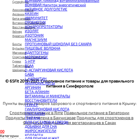
BOMBBAR Лимонад витаминизированный
Суперфуды
BOMBBAR Напиток энергетический
АКТИВНОЕ ДОЛГОЛЕТИЕ
Аминокислоты
КАЗЕИН
Аргенин
ИММУНИТЕТ
Бета-аланин
ПРОБИОТИК
Витамины и минералы
ХОНДРОПРОТЕКТОРЫ
Восстановители
ИЗОЛЯТ
Гейнер
ИЗОТОНИК
Креатин
МАГНЕЗИУМ
ПРОТЕИНОВЫЙ ШОКОЛАД БЕЗ САХАРА
Бинты
ПИЩЕВЫЕ ВОЛОКНА
Бутылки
АДАПТОГЕНЫ
Магнезия
МОРОЖЕНОЕ
Спортивный инвентарь
5-HTP
Сумки
BCAA
Таблетницы
D-АСПАРГИНОВАЯ КИСЛОТА
Шейкеры
GABA
L-КАРНИТИН
© 65Fit 2019-2021. Спортивное питание и товары для правильного
АМИНОКИСЛОТЫ
питания в Симферополе
АРГИНИН
БЕТА-АЛАНИН
ВИТАМИНЫ И МИНЕРАЛЫ
ВОССТАНОВИТЕЛИ
Пункты выдачи товаров здорового и спортивного питания в Крыму:
ГЕЙНЕР
ГИАЛУРОНОВАЯ КИСЛОТА
Спортивное питание в Ялте
Правильное питание в Евпатории
ГЛЮТАМИН
Продукты без глютена в Бахчисарае
Продукты для спортсменов в
ГУАРАНА
ДЛЯ СУСТАВОВ И СВЯЗОК
Феодосии
Продукты для вегетарианцев в Саках
ДОБАВКИ ДЛЯ СНА
ЖИРОСЖИГАТЕЛИ
0
0
КОЛЛАГЕН
Категории
ДЛЯ ПЕЧЕНИ И ЖКТ