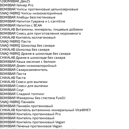
12BOMBBAR_Дек25
BOMBBAR Гейнер Pro
BOMBBAR Чипсы протеиновые цельнозерновые
SNAQ FABRIQ Чипсы низкокалорийные
BOMBBAR Хлебцы безглютеновые
BOMBBAR Напиток Гуарана и L-carnitine
BOMBBAR Напиток с BCAA
CHIKALAB Витамины, минералы, пищевые добавки
BOMBBAR Смесь для приготовления мороженого
CHIKALAB Коктейль коллагеновый
SNAQ FABRIQ Паста
SNAQ FABRIQ Шоколад без сахара
CHIKALAB Шоколад без сахара
SNAQ FABRIQ Драже в шоколаде без сахара
CHIKALAB Драже в шоколаде без сахара
BOMBBAR Каша овсяная с белком
BOMBBAR Джем низкокалорийный
BOMBBAR Сахарозаменитель
BOMBBAR Паста
CHIKALAB Паста
CHIKALAB Смеси для выпечки
BOMBBAR Смеси для выпечки
BOMBBAR Соус
BOMBBAR Сладкий топпинг
BOMBBAR Макароны без глютена Fusilli
SNAQ FABRIQ Панкейк
BOMBBAR Панкейк протеиновый
CHIKALAB Коктейль витаминно-минеральный VitaWHEY
BOMBBAR Коктейль протеиновый Pro
BOMBBAR Коктейль протеиновый
BOMBBAR Коктейль протеиновый Vegan
BOMBBAR Печенье протеиновое Vegan