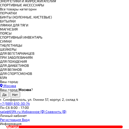
ЭНЕРГЕТИКИ И ЖИРОСЖИГАТЕЛИ#
СПОРТИВНЫЕ АКСЕССУАРЫ
Все товары категории
ПЕРЧАТКИ
БИНТЫ (КОЛЕННЫЕ, КИСТЕВЫЕ)
БУТЫЛКИ
ЛЯМКИ ДЛЯ ТЯГИ
МАГНЕЗИЯ
ПОЯСЫ
СПОРТИВНЫЙ ИНВЕНТАРЬ
СУМКИ
ТАБЛЕТНИЦЫ
ШЕЙКЕРЫ
ДЛЯ ВЕГЕТАРИАНЦЕВ
ПРИ ЗАБОЛЕВАНИЯХ
ДЛЯ ПОХУДЕНИЯ
ДЛЯ ДИАБЕТИКОВ
ДЛЯ ВЕГАНОВ
ДЛЯ СПОРТСМЕНОВ
65fit
Ваш город:
Москва
Ваш город
Москва
?
г. Симферополь, ул. Глинки 57, корпус 2, склад 4
+7 (989) 610-30-74
Пн-Сб 8:00 - 17:00
sale@65fit.ru
Избранное (
0
)
Сравнить (
0
)
Личный кабинет
Регистрация
Вход
Информация
Акции