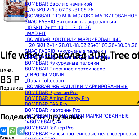
BOMBBAR Вафли с начинкой
__20 SKU 2+1 с 07.05.-31.05.26
_BOMBBAR PRO Milk МОЛОКО МАРКИРОВАННОЕ
SNAQ FABRIQ Батончик глазированный
_10 SKU_2+1**_14.01.-31.01.26
_MAD FIT
_BOMBBAR КОКТЕЙЛИ МАРКИРОВАННЫЕ
__20 SKU 2+1 с 28.01.-18.02.26+31.03.26+30.04.26
SNAQ FABRIQ Кукурузные палочки
Life whey шоколад 30g, Tree of
SNAQ FABRIQ Конфеты Qwikler minis
BOMBBAR Кукурузные палочки
BOMBBAR Пирожное протеиновое
Цена:
_CИРОПЫ MONIN
86
Р
_Dubai Collection
_BOMBBAR ЖБ НАПИТКИ МАРКИРОВАННЫЕ
Под заказ
BOMBBAR Креатин Pro
BOMBBAR Amino Energy Pro
BOMBBAR EAA Pro
BOMBBAR Изотоник Pro
Поделиться с друзьями
_BOMBBAR ПЭТ НАПИТКИ МАРКИРОВАННЫЕ
14BOMBBAR_24
BOMBBAR Гейнер Pro
BOMBBAR Чипсы протеиновые цельнозерновые
Бренд