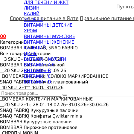
ВИТАМИНЫ И МИНЕРАЛЫ
ДЛЯ ПЕЧЕНИ И ЖКТ
Пункты
ВОССТАНОВИТЕЛИ
ЛИЗИН
ГЕЙНЕР
КАЛИЙ
ГИАЛУРОНОВАЯ КИСЛОТА
Спортивное питание в Ялте
Правильное питание 
ЖЕЛЕЗО
ГЛЮТАМИН
ВИТАМИНЫ ДЕТСКИЕ
ГУАРАНА
ХРОМ
ДЛЯ СУСТАВОВ И СВЯЗОК
0
0
ВИТАМИНЫ МУЖСКИЕ
ДОБАВКИ ДЛЯ СНА
Категории
ВИТАМИНЫ ЖЕНСКИЕ
ЖИРОСЖИГАТЕЛИ
BOMBBAR, CHIKALAB, SNAQ FABRIQ
КАЛЬЦИЙ
КОЛЛАГЕН
Все товары категории
ЦИНК
КОЭНЗИМ Q10
__3 SKU 3+1 с 20.07.-31.07.26
ВИТАМИН МУЛЬТИ
КРЕАТИН
BOMBBAR Вафли с начинкой
ВИТАМИН A E
ПОЛЕЗНЫЕ ЖИРЫ
__20 SKU 2+1 с 07.05.-31.05.26
ВИТАМИН B
ПРОТЕИН
_BOMBBAR PRO Milk МОЛОКО МАРКИРОВАННОЕ
ВИТАМИН C
ПРОТЕИНОВОЕ ПЕЧЕНЬЕ
SNAQ FABRIQ Батончик глазированный
ВИТАМИН D
ПРОТЕИНОВЫЕ БАТОНЧИКИ
_10 SKU_2+1**_14.01.-31.01.26
ПРОТЕИНОВЫЕ КАШИ
_MAD FIT
ТЕСТОБУСТЕРЫ
_BOMBBAR КОКТЕЙЛИ МАРКИРОВАННЫЕ
ЦИТРУЛЛИН МАЛАТ
__20 SKU 2+1 с 28.01.-18.02.26+31.03.26+30.04.26
ПРЕДТРЕНИРОВОЧНЫЕ КОМПЛЕКСЫ
SNAQ FABRIQ Кукурузные палочки
ЭНЕРГЕТИКИ И ЖИРОСЖИГАТЕЛИ#
SNAQ FABRIQ Конфеты Qwikler minis
BOMBBAR Кукурузные палочки
BOMBBAR Пирожное протеиновое
_CИРОПЫ MONIN