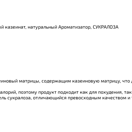
ки
 казеинат, натуральный Ароматизатор, СУКРАЛОЗА
о
зеиновый матрицы, содержащим казеиновую матрицу, что 
калорий, поэтому продукт подходит как для похудения, та
ель сукралоза, отличающийся превосходным качеством и