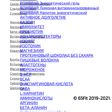
BOMBBAR Энергетический гель
Сахар и сахарозаменители
BOMBBAR Лимонад витаминизированный
Сладости и снеки
BOMBBAR Напиток энергетический
Суперфуды
АКТИВНОЕ ДОЛГОЛЕТИЕ
КАЗЕИН
Аминокислоты
ИММУНИТЕТ
Аргенин
ПРОБИОТИК
Бета-аланин
ХОНДРОПРОТЕКТОРЫ
Витамины и минералы
ИЗОЛЯТ
Восстановители
ИЗОТОНИК
Гейнер
МАГНЕЗИУМ
Креатин
ПРОТЕИНОВЫЙ ШОКОЛАД БЕЗ САХАРА
Бинты
ПИЩЕВЫЕ ВОЛОКНА
Бутылки
АДАПТОГЕНЫ
Магнезия
МОРОЖЕНОЕ
Спортивный инвентарь
5-HTP
Сумки
BCAA
Таблетницы
D-АСПАРГИНОВАЯ КИСЛОТА
Шейкеры
GABA
L-КАРНИТИН
© 65Fit 2019-2021
АМИНОКИСЛОТЫ
АРГИНИН
БЕТА-АЛАНИН