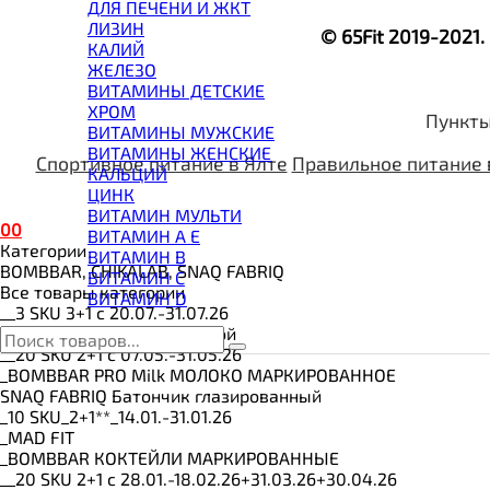
ВИТАМИНЫ И МИНЕРАЛЫ
ДЛЯ ПЕЧЕНИ И ЖКТ
ВОССТАНОВИТЕЛИ
ЛИЗИН
© 65Fit 2019-2021
ГЕЙНЕР
КАЛИЙ
ГИАЛУРОНОВАЯ КИСЛОТА
ЖЕЛЕЗО
ГЛЮТАМИН
ВИТАМИНЫ ДЕТСКИЕ
ГУАРАНА
ХРОМ
Пункты
ДЛЯ СУСТАВОВ И СВЯЗОК
ВИТАМИНЫ МУЖСКИЕ
ДОБАВКИ ДЛЯ СНА
ВИТАМИНЫ ЖЕНСКИЕ
Спортивное питание в Ялте
Правильное питание 
ЖИРОСЖИГАТЕЛИ
КАЛЬЦИЙ
КОЛЛАГЕН
ЦИНК
КОЭНЗИМ Q10
ВИТАМИН МУЛЬТИ
0
0
КРЕАТИН
ВИТАМИН A E
Категории
ПОЛЕЗНЫЕ ЖИРЫ
ВИТАМИН B
BOMBBAR, CHIKALAB, SNAQ FABRIQ
ПРОТЕИН
ВИТАМИН C
Все товары категории
ПРОТЕИНОВОЕ ПЕЧЕНЬЕ
ВИТАМИН D
__3 SKU 3+1 с 20.07.-31.07.26
ПРОТЕИНОВЫЕ БАТОНЧИКИ
BOMBBAR Вафли с начинкой
ПРОТЕИНОВЫЕ КАШИ
__20 SKU 2+1 с 07.05.-31.05.26
ТЕСТОБУСТЕРЫ
_BOMBBAR PRO Milk МОЛОКО МАРКИРОВАННОЕ
ЦИТРУЛЛИН МАЛАТ
SNAQ FABRIQ Батончик глазированный
ПРЕДТРЕНИРОВОЧНЫЕ КОМПЛЕКСЫ
_10 SKU_2+1**_14.01.-31.01.26
ЭНЕРГЕТИКИ И ЖИРОСЖИГАТЕЛИ#
_MAD FIT
_BOMBBAR КОКТЕЙЛИ МАРКИРОВАННЫЕ
__20 SKU 2+1 с 28.01.-18.02.26+31.03.26+30.04.26