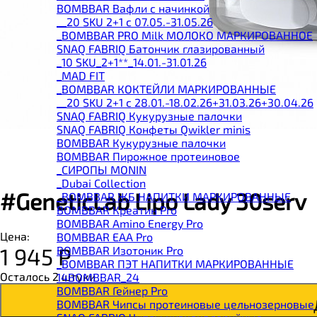
BOMBBAR Вафли с начинкой
__20 SKU 2+1 с 07.05.-31.05.26
_BOMBBAR PRO Milk МОЛОКО МАРКИРОВАННОЕ
SNAQ FABRIQ Батончик глазированный
_10 SKU_2+1**_14.01.-31.01.26
_MAD FIT
_BOMBBAR КОКТЕЙЛИ МАРКИРОВАННЫЕ
__20 SKU 2+1 с 28.01.-18.02.26+31.03.26+30.04.26
SNAQ FABRIQ Кукурузные палочки
SNAQ FABRIQ Конфеты Qwikler minis
BOMBBAR Кукурузные палочки
BOMBBAR Пирожное протеиновое
_CИРОПЫ MONIN
_Dubai Collection
#GeneticLab Lipo Lady 30serv
_BOMBBAR ЖБ НАПИТКИ МАРКИРОВАННЫЕ
BOMBBAR Креатин Pro
BOMBBAR Amino Energy Pro
Цена:
BOMBBAR EAA Pro
1 945
Р
BOMBBAR Изотоник Pro
_BOMBBAR ПЭТ НАПИТКИ МАРКИРОВАННЫЕ
Осталось 2 штуки
14BOMBBAR_24
BOMBBAR Гейнер Pro
BOMBBAR Чипсы протеиновые цельнозерновые