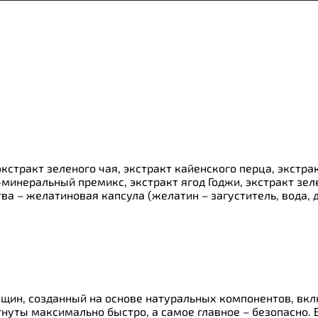
ки
о
 экстракт зеленого чая, экстракт кайенского перца, экстр
минеральный премикс, экстракт ягод Годжи, экстракт зеле
а – желатиновая капсула (желатин – загуститель, вода, д
нщин, созданный на основе натуральных компонентов, вклю
нуты максимально быстро, а самое главное – безопасно. В