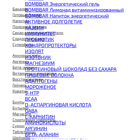
BOMBBAR Энергетический гель
Бакалея
BOMBBAR Лимонад витаминизированный
Готовые блюда
BOMBBAR Напиток энергетический
Напитки
АКТИВНОЕ ДОЛГОЛЕТИЕ
Полезный завтрак
КАЗЕИН
Сахар и сахарозаменители
ИММУНИТЕТ
Сладости и снеки
ПРОБИОТИК
Суперфуды
ХОНДРОПРОТЕКТОРЫ
ИЗОЛЯТ
Аминокислоты
ИЗОТОНИК
Аргенин
МАГНЕЗИУМ
Бета-аланин
ПРОТЕИНОВЫЙ ШОКОЛАД БЕЗ САХАРА
Витамины и минералы
ПИЩЕВЫЕ ВОЛОКНА
Восстановители
АДАПТОГЕНЫ
Гейнер
МОРОЖЕНОЕ
Креатин
5-HTP
BCAA
Бинты
D-АСПАРГИНОВАЯ КИСЛОТА
Бутылки
GABA
Магнезия
L-КАРНИТИН
Спортивный инвентарь
АМИНОКИСЛОТЫ
Сумки
АРГИНИН
Таблетницы
БЕТА-АЛАНИН
Шейкеры