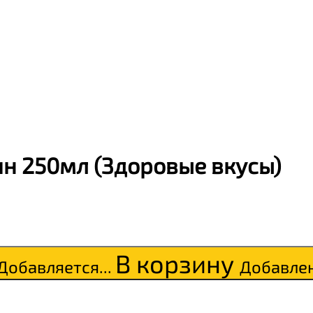
ки
о
н 250мл (Здоровые вкусы)
В корзину
Добавляется...
Добавле