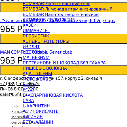
BOMBBAR Энергетический гель
BOMBBAR Лимонад витаминизированный
BOMBBAR Напиток энергетический
АКТИВНОЕ ДОЛГОЛЕТИЕ
#Swanson Iron Citrate - Active Form 25 mg 60 Veg Caps
КАЗЕИН
965
Р
ИММУНИТЕТ
ПРОБИОТИК
ХОНДРОПРОТЕКТОРЫ
ИЗОЛЯТ
ИЗОТОНИК
MAN COMPLEX 60caps, GeneticLab
МАГНЕЗИУМ
963
Р
ПРОТЕИНОВЫЙ ШОКОЛАД БЕЗ САХАРА
ПИЩЕВЫЕ ВОЛОКНА
АДАПТОГЕНЫ
г. Симферополь, ул. Глинки 57, корпус 2, склад 4
МОРОЖЕНОЕ
+7 (989) 610-30-74
5-HTP
Пн-Сб 8:00 - 17:00
BCAA
sale@65fit.ru
D-АСПАРГИНОВАЯ КИСЛОТА
GABA
L-КАРНИТИН
Блог
АМИНОКИСЛОТЫ
Контакты
АРГИНИН
Магазины
БЕТА-АЛАНИН
Оптовым покупателям