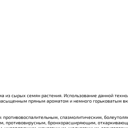
itaWHEY
s
сахара Chikapie
 из сырых семян растения. Использование данной технол
 насыщенным пряным ароматом и немного горьковатым вку
: противовоспалительным, спазмолитическим, болеутоля
ым, противовирусным, бронхорасширяющим, отхаркиваю
, укрепляющим, мочегонным, желчегонным, сосудорасш