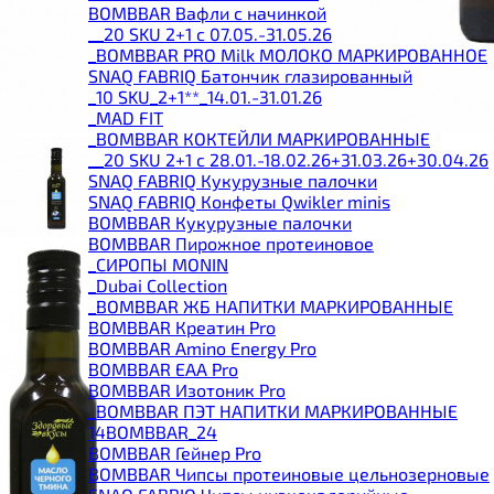
BOMBBAR Вафли с начинкой
__20 SKU 2+1 с 07.05.-31.05.26
_BOMBBAR PRO Milk МОЛОКО МАРКИРОВАННОЕ
SNAQ FABRIQ Батончик глазированный
_10 SKU_2+1**_14.01.-31.01.26
_MAD FIT
_BOMBBAR КОКТЕЙЛИ МАРКИРОВАННЫЕ
__20 SKU 2+1 с 28.01.-18.02.26+31.03.26+30.04.26
SNAQ FABRIQ Кукурузные палочки
SNAQ FABRIQ Конфеты Qwikler minis
BOMBBAR Кукурузные палочки
BOMBBAR Пирожное протеиновое
_CИРОПЫ MONIN
_Dubai Collection
_BOMBBAR ЖБ НАПИТКИ МАРКИРОВАННЫЕ
BOMBBAR Креатин Pro
BOMBBAR Amino Energy Pro
BOMBBAR EAA Pro
BOMBBAR Изотоник Pro
_BOMBBAR ПЭТ НАПИТКИ МАРКИРОВАННЫЕ
14BOMBBAR_24
BOMBBAR Гейнер Pro
BOMBBAR Чипсы протеиновые цельнозерновые