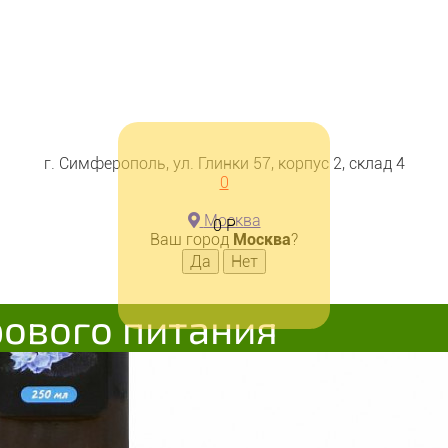
г. Симферополь, ул. Глинки 57, корпус 2, склад 4
0
Москва
0
Р
Ваш город
Москва
?
рового питания