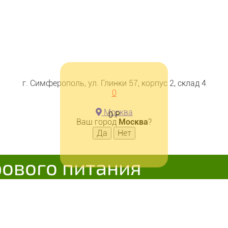
г. Симферополь, ул. Глинки 57, корпус 2, склад 4
 200мл, Компас здоровья
0
Москва
0
Р
Ваш город
Москва
?
В корзину
рового питания
Добавляется...
Добавле