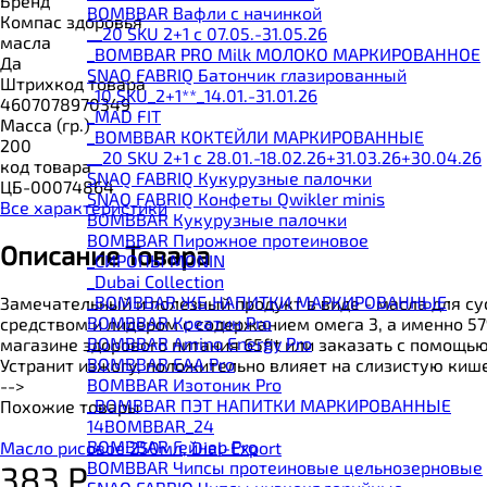
Бренд
BOMBBAR Вафли с начинкой
Компас здоровья
__20 SKU 2+1 с 07.05.-31.05.26
масла
_BOMBBAR PRO Milk МОЛОКО МАРКИРОВАННОЕ
Да
SNAQ FABRIQ Батончик глазированный
Штрихкод товара
_10 SKU_2+1**_14.01.-31.01.26
4607078970349
_MAD FIT
Масса (гр.)
_BOMBBAR КОКТЕЙЛИ МАРКИРОВАННЫЕ
200
__20 SKU 2+1 с 28.01.-18.02.26+31.03.26+30.04.26
код товара
SNAQ FABRIQ Кукурузные палочки
ЦБ-00074864
SNAQ FABRIQ Конфеты Qwikler minis
Все характеристики
BOMBBAR Кукурузные палочки
BOMBBAR Пирожное протеиновое
Описание Товара
_CИРОПЫ MONIN
_Dubai Collection
_BOMBBAR ЖБ НАПИТКИ МАРКИРОВАННЫЕ
Замечательный и полезный продукт в виде - масла для с
BOMBBAR Креатин Pro
средством и лидером с содержанием омега 3, а именно 5
BOMBBAR Amino Energy Pro
магазине здорового питания 65fit или заказать с помощь
BOMBBAR EAA Pro
Устранит изжогу, положительно влияет на слизистую кише
BOMBBAR Изотоник Pro
-->
_BOMBBAR ПЭТ НАПИТКИ МАРКИРОВАННЫЕ
Похожие товары
14BOMBBAR_24
BOMBBAR Гейнер Pro
Масло рисовое 250мл, Dial-Export
BOMBBAR Чипсы протеиновые цельнозерновые
383
Р