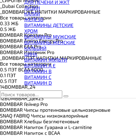
_CИРОПЫ MONIN
ВИТАМИНЫ И МИНЕРАЛЫ
ДЛЯ ПЕЧЕНИ И ЖКТ
_Dubai Collection
ВОССТАНОВИТЕЛИ
ЛИЗИН
_BOMBBAR ЖБ НАПИТКИ МАРКИРОВАННЫЕ
ГЕЙНЕР
КАЛИЙ
Все товары категории
ГИАЛУРОНОВАЯ КИСЛОТА
ЖЕЛЕЗО
0.33 ЖБ
ГЛЮТАМИН
ВИТАМИНЫ ДЕТСКИЕ
0.5 ЖБ
ГУАРАНА
ХРОМ
BOMBBAR Креатин Pro
ДЛЯ СУСТАВОВ И СВЯЗОК
ВИТАМИНЫ МУЖСКИЕ
BOMBBAR Amino Energy Pro
ДОБАВКИ ДЛЯ СНА
ВИТАМИНЫ ЖЕНСКИЕ
BOMBBAR EAA Pro
ЖИРОСЖИГАТЕЛИ
КАЛЬЦИЙ
BOMBBAR Изотоник Pro
КОЛЛАГЕН
ЦИНК
_BOMBBAR ПЭТ НАПИТКИ МАРКИРОВАННЫЕ
КОЭНЗИМ Q10
ВИТАМИН МУЛЬТИ
Все товары категории
КРЕАТИН
ВИТАМИН A E
0.5 ПЭТ ВСАА 6000
ПОЛЕЗНЫЕ ЖИРЫ
ВИТАМИН B
0.1 ПЭТ
ПРОТЕИН
ВИТАМИН C
0.5 ПЭТ
ПРОТЕИНОВОЕ ПЕЧЕНЬЕ
ВИТАМИН D
14BOMBBAR_24
ПРОТЕИНОВЫЕ БАТОНЧИКИ
Все товары категории
ПРОТЕИНОВЫЕ КАШИ
12BOMBBAR_Дек25
ТЕСТОБУСТЕРЫ
BOMBBAR Гейнер Pro
ЦИТРУЛЛИН МАЛАТ
BOMBBAR Чипсы протеиновые цельнозерновые
ПРЕДТРЕНИРОВОЧНЫЕ КОМПЛЕКСЫ
SNAQ FABRIQ Чипсы низкокалорийные
ЭНЕРГЕТИКИ И ЖИРОСЖИГАТЕЛИ#
BOMBBAR Хлебцы безглютеновые
BOMBBAR Напиток Гуарана и L-carnitine
BOMBBAR Напиток с BCAA