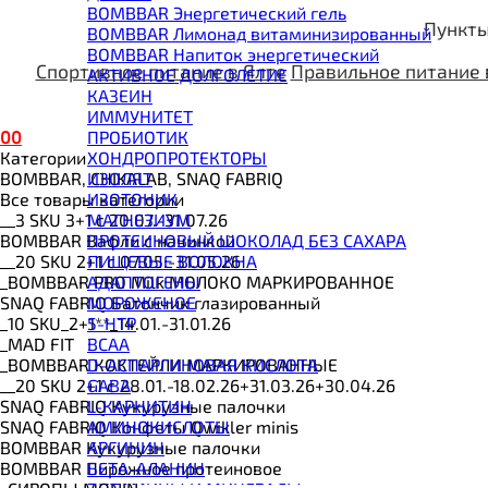
BOMBBAR Энергетический гель
Пункты
BOMBBAR Лимонад витаминизированный
BOMBBAR Напиток энергетический
Спортивное питание в Ялте
Правильное питание 
АКТИВНОЕ ДОЛГОЛЕТИЕ
КАЗЕИН
ИММУНИТЕТ
0
0
ПРОБИОТИК
Категории
ХОНДРОПРОТЕКТОРЫ
BOMBBAR, CHIKALAB, SNAQ FABRIQ
ИЗОЛЯТ
Все товары категории
ИЗОТОНИК
__3 SKU 3+1 с 20.07.-31.07.26
МАГНЕЗИУМ
BOMBBAR Вафли с начинкой
ПРОТЕИНОВЫЙ ШОКОЛАД БЕЗ САХАРА
__20 SKU 2+1 с 07.05.-31.05.26
ПИЩЕВЫЕ ВОЛОКНА
_BOMBBAR PRO Milk МОЛОКО МАРКИРОВАННОЕ
АДАПТОГЕНЫ
SNAQ FABRIQ Батончик глазированный
МОРОЖЕНОЕ
_10 SKU_2+1**_14.01.-31.01.26
5-HTP
_MAD FIT
BCAA
_BOMBBAR КОКТЕЙЛИ МАРКИРОВАННЫЕ
D-АСПАРГИНОВАЯ КИСЛОТА
__20 SKU 2+1 с 28.01.-18.02.26+31.03.26+30.04.26
GABA
SNAQ FABRIQ Кукурузные палочки
L-КАРНИТИН
SNAQ FABRIQ Конфеты Qwikler minis
АМИНОКИСЛОТЫ
BOMBBAR Кукурузные палочки
АРГИНИН
BOMBBAR Пирожное протеиновое
БЕТА-АЛАНИН