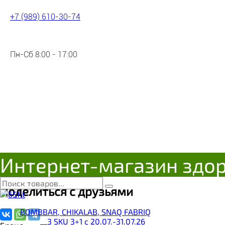
+7 (989) 610-30-74
Пн-Сб 8:00 - 17:00
Масло льняное Для суставов
Цена:
383
Р
Осталось несколько штук
Интернет-магазин здо
Поделиться с друзьями
BOMBBAR, CHIKALAB, SNAQ FABRIQ
__3 SKU 3+1 с 20.07.-31.07.26