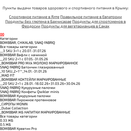
Пункты выдачи товаров здорового и спортивного питания в Крыму:
Спортивное питание в Ялте
Правильное питание в Евпатории
Продукты без глютена в Бахчисарае
Продукты для спортсменов в
Феодосии
Продукты для вегетарианцев в Саках
0
0
Категории
BOMBBAR, CHIKALAB, SNAQ FABRIQ
Все товары категории
__3 SKU 3+1 с 20.07.-31.07.26
BOMBBAR Вафли с начинкой
__20 SKU 2+1 с 07.05.-31.05.26
_BOMBBAR PRO Milk МОЛОКО МАРКИРОВАННОЕ
SNAQ FABRIQ Батончик глазированный
_10 SKU_2+1**_14.01.-31.01.26
_MAD FIT
_BOMBBAR КОКТЕЙЛИ МАРКИРОВАННЫЕ
__20 SKU 2+1 с 28.01.-18.02.26+31.03.26+30.04.26
SNAQ FABRIQ Кукурузные палочки
SNAQ FABRIQ Конфеты Qwikler minis
BOMBBAR Кукурузные палочки
BOMBBAR Пирожное протеиновое
_CИРОПЫ MONIN
_Dubai Collection
_BOMBBAR ЖБ НАПИТКИ МАРКИРОВАННЫЕ
Все товары категории
0.33 ЖБ
0.5 ЖБ
BOMBBAR Креатин Pro