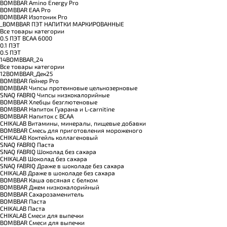
BOMBBAR Amino Energy Pro
BOMBBAR EAA Pro
BOMBBAR Изотоник Pro
_BOMBBAR ПЭТ НАПИТКИ МАРКИРОВАННЫЕ
Все товары категории
0.5 ПЭТ ВСАА 6000
0.1 ПЭТ
0.5 ПЭТ
14BOMBBAR_24
Все товары категории
12BOMBBAR_Дек25
BOMBBAR Гейнер Pro
BOMBBAR Чипсы протеиновые цельнозерновые
SNAQ FABRIQ Чипсы низкокалорийные
BOMBBAR Хлебцы безглютеновые
BOMBBAR Напиток Гуарана и L-carnitine
BOMBBAR Напиток с BCAA
CHIKALAB Витамины, минералы, пищевые добавки
BOMBBAR Смесь для приготовления мороженого
CHIKALAB Коктейль коллагеновый
SNAQ FABRIQ Паста
SNAQ FABRIQ Шоколад без сахара
CHIKALAB Шоколад без сахара
SNAQ FABRIQ Драже в шоколаде без сахара
CHIKALAB Драже в шоколаде без сахара
BOMBBAR Каша овсяная с белком
BOMBBAR Джем низкокалорийный
BOMBBAR Сахарозаменитель
BOMBBAR Паста
CHIKALAB Паста
CHIKALAB Смеси для выпечки
BOMBBAR Смеси для выпечки