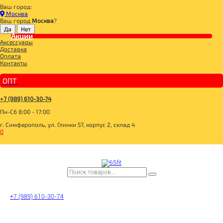
Ваш город:
Главная
Москва
ДЛЯ ЗДОРОВОГО ПИТАНИЯ
Ваш город
Москва
?
СУПЕРФУДЫ
МАСЛА
Акции
Аксессуары
Масло расторопши 250мл, Dial-Export
Доставка
Оплата
Контакты
ОПТ
+7 (989) 610-30-74
Пн-Сб 8:00 - 17:00
г. Симферополь, ул. Глинки 57, корпус 2, склад 4
0
+7 (989) 610-30-74