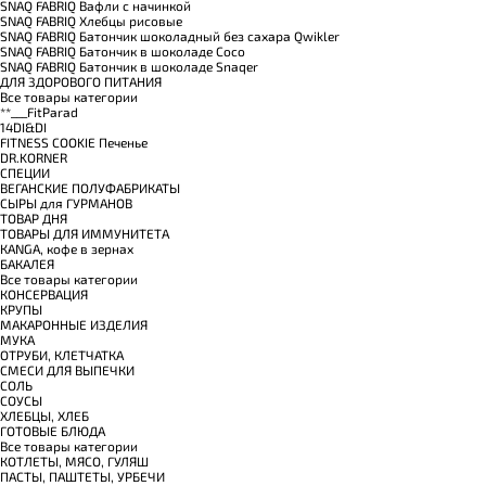
SNAQ FABRIQ Вафли с начинкой
SNAQ FABRIQ Хлебцы рисовые
SNAQ FABRIQ Батончик шоколадный без сахара Qwikler
SNAQ FABRIQ Батончик в шоколаде Coco
SNAQ FABRIQ Батончик в шоколаде Snaqer
ДЛЯ ЗДОРОВОГО ПИТАНИЯ
Все товары категории
**___FitParad
14DI&DI
FITNESS COOKIE Печенье
DR.KORNER
СПЕЦИИ
ВЕГАНСКИЕ ПОЛУФАБРИКАТЫ
СЫРЫ для ГУРМАНОВ
TОВАР ДНЯ
TОВАРЫ ДЛЯ ИММУНИТЕТА
КANGA, кофе в зернах
БАКАЛЕЯ
Все товары категории
КОНСЕРВАЦИЯ
КРУПЫ
МАКАРОННЫЕ ИЗДЕЛИЯ
МУКА
ОТРУБИ, КЛЕТЧАТКА
СМЕСИ ДЛЯ ВЫПЕЧКИ
СОЛЬ
СОУСЫ
ХЛЕБЦЫ, ХЛЕБ
ГОТОВЫЕ БЛЮДА
Все товары категории
КОТЛЕТЫ, МЯСО, ГУЛЯШ
ПАСТЫ, ПАШТЕТЫ, УРБЕЧИ