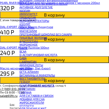
BOMBBAR Лимонад витаминизированный
PEARL RIVER BRIDGE Соус для пельменей и дим-самов с чесноком 200мл
BOMBBAR Напиток энергетический
320
Р
АКТИВНОЕ ДОЛГОЛЕТИЕ
КАЗЕИН
В корзину
ИММУНИТЕТ
ПРОБИОТИК
С этим товаром покупают
ХОНДРОПРОТЕКТОРЫ
ИЗОЛЯТ
DIAL-EXPORT 250мл. Масло Кунжутное
ИЗОТОНИК
410
Р
МАГНЕЗИУМ
ПРОТЕИНОВЫЙ ШОКОЛАД БЕЗ САХАРА
ПИЩЕВЫЕ ВОЛОКНА
В корзину
АДАПТОГЕНЫ
МОРОЖЕНОЕ
DIAL-EXPORT Масло Льняное 500мл
5-HTP
240
Р
BCAA
D-АСПАРГИНОВАЯ КИСЛОТА
GABA
В корзину
L-КАРНИТИН
АМИНОКИСЛОТЫ
Масло чесночное 250мл, Dial-Export
АРГИНИН
295
Р
БЕТА-АЛАНИН
ВИТАМИНЫ И МИНЕРАЛЫ
ВОССТАНОВИТЕЛИ
В корзину
ГЕЙНЕР
г. Симферополь, ул. Глинки 57, корпус 2, склад 4
ГИАЛУРОНОВАЯ КИСЛОТА
+7 (989) 610-30-74
ГЛЮТАМИН
Пн-Сб 8:00 - 17:00
ГУАРАНА
sale@65fit.ru
ДЛЯ СУСТАВОВ И СВЯЗОК
ДОБАВКИ ДЛЯ СНА
ЖИРОСЖИГАТЕЛИ
Блог
КОЛЛАГЕН
Контакты
ДЛЯ ПЕЧЕНИ И ЖКТ