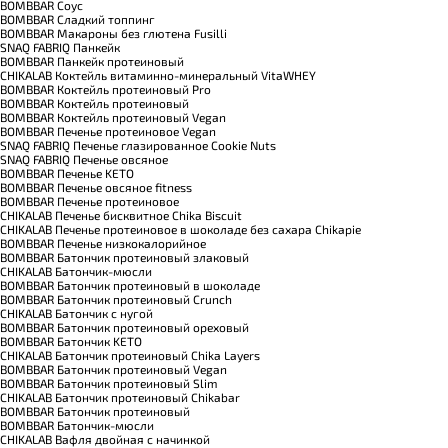
BOMBBAR Соус
BOMBBAR Сладкий топпинг
BOMBBAR Макароны без глютена Fusilli
SNAQ FABRIQ Панкейк
BOMBBAR Панкейк протеиновый
CHIKALAB Коктейль витаминно-минеральный VitaWHEY
BOMBBAR Коктейль протеиновый Pro
BOMBBAR Коктейль протеиновый
BOMBBAR Коктейль протеиновый Vegan
BOMBBAR Печенье протеиновое Vegan
SNAQ FABRIQ Печенье глазированное Cookie Nuts
SNAQ FABRIQ Печенье овсяное
BOMBBAR Печенье KETO
BOMBBAR Печенье овсяное fitness
BOMBBAR Печенье протеиновое
CHIKALAB Печенье бисквитное Chika Biscuit
CHIKALAB Печенье протеиновое в шоколаде без сахара Chikapie
BOMBBAR Печенье низкокалорийное
BOMBBAR Батончик протеиновый злаковый
CHIKALAB Батончик-мюсли
BOMBBAR Батончик протеиновый в шоколаде
BOMBBAR Батончик протеиновый Crunch
CHIKALAB Батончик с нугой
BOMBBAR Батончик протеиновый ореховый
BOMBBAR Батончик KETO
CHIKALAB Батончик протеиновый Chika Layers
BOMBBAR Батончик протеиновый Vegan
BOMBBAR Батончик протеиновый Slim
CHIKALAB Батончик протеиновый Chikabar
BOMBBAR Батончик протеиновый
BOMBBAR Батончик-мюсли
CHIKALAB Вафля двойная с начинкой