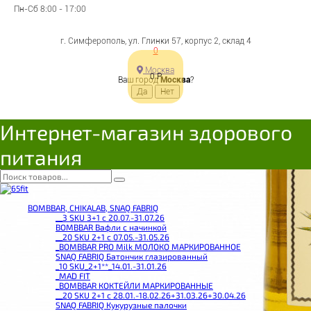
Пн-Сб 8:00 - 17:00
г. Симферополь, ул. Глинки 57, корпус 2, склад 4
0
Москва
0
Р
Ваш город
Москва
?
Интернет-магазин здорового
питания
BOMBBAR, CHIKALAB, SNAQ FABRIQ
__3 SKU 3+1 с 20.07.-31.07.26
BOMBBAR Вафли с начинкой
__20 SKU 2+1 с 07.05.-31.05.26
_BOMBBAR PRO Milk МОЛОКО МАРКИРОВАННОЕ
SNAQ FABRIQ Батончик глазированный
_10 SKU_2+1**_14.01.-31.01.26
_MAD FIT
_BOMBBAR КОКТЕЙЛИ МАРКИРОВАННЫЕ
__20 SKU 2+1 с 28.01.-18.02.26+31.03.26+30.04.26
SNAQ FABRIQ Кукурузные палочки