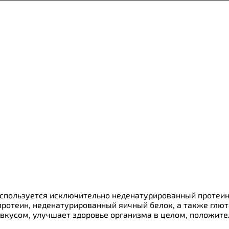
ки
о
 используется исключительно неденатурированный протеи
отеин, неденатурированный яичный белок, а также глюта
 вкусом, улучшает здоровье организма в целом, положите