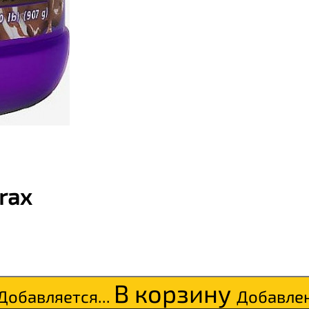
rax
В корзину
Добавляется...
Добавле