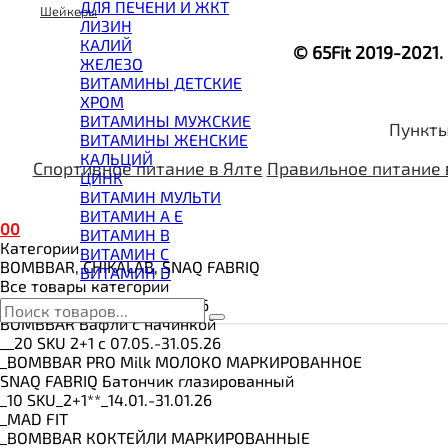
ВИТАМИНЫ И МИНЕРАЛЫ
ДЛЯ ПЕЧЕНИ И ЖКТ
Шейкеры
ВОССТАНОВИТЕЛИ
ЛИЗИН
ГЕЙНЕР
КАЛИЙ
© 65Fit 2019-2021
ГИАЛУРОНОВАЯ КИСЛОТА
ЖЕЛЕЗО
ГЛЮТАМИН
ВИТАМИНЫ ДЕТСКИЕ
ГУАРАНА
ХРОМ
ДЛЯ СУСТАВОВ И СВЯЗОК
ВИТАМИНЫ МУЖСКИЕ
Пункты
ДОБАВКИ ДЛЯ СНА
ВИТАМИНЫ ЖЕНСКИЕ
ЖИРОСЖИГАТЕЛИ
КАЛЬЦИЙ
Спортивное питание в Ялте
Правильное питание 
КОЛЛАГЕН
ЦИНК
КОЭНЗИМ Q10
ВИТАМИН МУЛЬТИ
КРЕАТИН
ВИТАМИН A E
0
0
ПОЛЕЗНЫЕ ЖИРЫ
ВИТАМИН B
Категории
ПРОТЕИН
ВИТАМИН C
BOMBBAR, CHIKALAB, SNAQ FABRIQ
ПРОТЕИНОВОЕ ПЕЧЕНЬЕ
ВИТАМИН D
Все товары категории
ПРОТЕИНОВЫЕ БАТОНЧИКИ
__3 SKU 3+1 с 20.07.-31.07.26
ПРОТЕИНОВЫЕ КАШИ
BOMBBAR Вафли с начинкой
ТЕСТОБУСТЕРЫ
__20 SKU 2+1 с 07.05.-31.05.26
ЦИТРУЛЛИН МАЛАТ
_BOMBBAR PRO Milk МОЛОКО МАРКИРОВАННОЕ
ПРЕДТРЕНИРОВОЧНЫЕ КОМПЛЕКСЫ
SNAQ FABRIQ Батончик глазированный
ЭНЕРГЕТИКИ И ЖИРОСЖИГАТЕЛИ#
_10 SKU_2+1**_14.01.-31.01.26
_MAD FIT
_BOMBBAR КОКТЕЙЛИ МАРКИРОВАННЫЕ