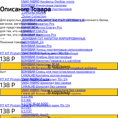
SNAQ FABRIQ Конфеты Qwikler minis
BOMBBAR Кукурузные палочки
Описание Товара
BOMBBAR Пирожное протеиновое
_CИРОПЫ MONIN
_Dubai Collection
Для взрослых и детей с непереносимостью лактозы и молочного белка,
_BOMBBAR ЖБ НАПИТКИ МАРКИРОВАННЫЕ
веганов, вегетарианцев,
BOMBBAR Креатин Pro
для представителей ЗОЖ,
BOMBBAR Amino Energy Pro
для тех, кто на диете,
BOMBBAR EAA Pro
для тех, кто соблюдает пост.
BOMBBAR Изотоник Pro
-->
_BOMBBAR ПЭТ НАПИТКИ МАРКИРОВАННЫЕ
Похожие товары
14BOMBBAR_24
BOMBBAR Гейнер Pro
BOMBBAR Чипсы протеиновые цельнозерновые
FIT KIT Protein Cake Банановый пудинг 70г/24
SNAQ FABRIQ Чипсы низкокалорийные
138
Р
BOMBBAR Хлебцы безглютеновые
BOMBBAR Напиток Гуарана и L-carnitine
BOMBBAR Напиток с BCAA
В корзину
CHIKALAB Витамины, минералы, пищевые добавки
BOMBBAR Смесь для приготовления мороженого
Хит!
CHIKALAB Коктейль коллагеновый
SNAQ FABRIQ Паста
FIT KIT Protein Cake Двойной шоколад 70г/24
SNAQ FABRIQ Шоколад без сахара
138
Р
CHIKALAB Шоколад без сахара
SNAQ FABRIQ Драже в шоколаде без сахара
В корзину
CHIKALAB Драже в шоколаде без сахара
0.33 ЖБ
BOMBBAR Каша овсяная с белком
0.5 ЖБ
BOMBBAR Джем низкокалорийный
0.5 ПЭТ ВСАА 6000
BOMBBAR Сахарозаменитель
FIT KIT Protein Cake Фисташковый крем 70г/24
0.1 ПЭТ
BOMBBAR Паста
138
Р
0.5 ПЭТ
CHIKALAB Паста
12BOMBBAR_Дек25
CHIKALAB Смеси для выпечки