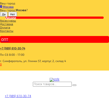
Ваш город:
Главная
Москва
ДЛЯ ЗДОРОВОГО ПИТАНИЯ
Ваш город
Москва
?
БАКАЛЕЯ
СОУСЫ
Акции
Аксессуары
Эко Крым, Детка! Майонез соевый Салатный 370мл
Доставка
Оплата
Контакты
ОПТ
+7 (989) 610-30-74
Пн-Сб 8:00 - 17:00
г. Симферополь, ул. Глинки 57, корпус 2, склад 4
0
Эко Крым, Детка!
+7 (989) 610-30-74