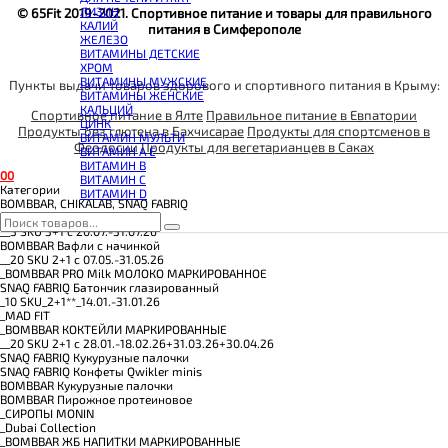
КОЭНЗИМ Q10
ЛИЗИН
© 65Fit 2019-2021. Спортивное питание и товары для правильного
КРЕАТИН
КАЛИЙ
питания в Симферополе
ПОЛЕЗНЫЕ ЖИРЫ
ЖЕЛЕЗО
ПРОТЕИН
ВИТАМИНЫ ДЕТСКИЕ
ПРОТЕИНОВОЕ ПЕЧЕНЬЕ
ХРОМ
ПРОТЕИНОВЫЕ БАТОНЧИКИ
ВИТАМИНЫ МУЖСКИЕ
Пункты выдачи товаров здорового и спортивного питания в Крыму:
ПРОТЕИНОВЫЕ КАШИ
ВИТАМИНЫ ЖЕНСКИЕ
ТЕСТОБУСТЕРЫ
КАЛЬЦИЙ
ЦИТРУЛЛИН МАЛАТ
Спортивное питание в Ялте
Правильное питание в Евпатории
ЦИНК
ПРЕДТРЕНИРОВОЧНЫЕ КОМПЛЕКСЫ
Продукты без глютена в Бахчисарае
Продукты для спортсменов в
ВИТАМИН МУЛЬТИ
ЭНЕРГЕТИКИ И ЖИРОСЖИГАТЕЛИ#
Феодосии
Продукты для вегетарианцев в Саках
ВИТАМИН A E
ВИТАМИН B
0
0
ВИТАМИН C
Категории
ВИТАМИН D
BOMBBAR, CHIKALAB, SNAQ FABRIQ
Все товары категории
__3 SKU 3+1 с 20.07.-31.07.26
BOMBBAR Вафли с начинкой
__20 SKU 2+1 с 07.05.-31.05.26
_BOMBBAR PRO Milk МОЛОКО МАРКИРОВАННОЕ
SNAQ FABRIQ Батончик глазированный
_10 SKU_2+1**_14.01.-31.01.26
_MAD FIT
_BOMBBAR КОКТЕЙЛИ МАРКИРОВАННЫЕ
__20 SKU 2+1 с 28.01.-18.02.26+31.03.26+30.04.26
SNAQ FABRIQ Кукурузные палочки
SNAQ FABRIQ Конфеты Qwikler minis
BOMBBAR Кукурузные палочки
BOMBBAR Пирожное протеиновое
_CИРОПЫ MONIN
_Dubai Collection
_BOMBBAR ЖБ НАПИТКИ МАРКИРОВАННЫЕ