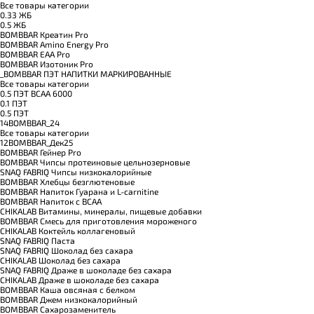
Все товары категории
0.33 ЖБ
0.5 ЖБ
BOMBBAR Креатин Pro
BOMBBAR Amino Energy Pro
BOMBBAR EAA Pro
BOMBBAR Изотоник Pro
_BOMBBAR ПЭТ НАПИТКИ МАРКИРОВАННЫЕ
Все товары категории
0.5 ПЭТ ВСАА 6000
0.1 ПЭТ
0.5 ПЭТ
14BOMBBAR_24
Все товары категории
12BOMBBAR_Дек25
BOMBBAR Гейнер Pro
BOMBBAR Чипсы протеиновые цельнозерновые
SNAQ FABRIQ Чипсы низкокалорийные
BOMBBAR Хлебцы безглютеновые
BOMBBAR Напиток Гуарана и L-carnitine
BOMBBAR Напиток с BCAA
CHIKALAB Витамины, минералы, пищевые добавки
BOMBBAR Смесь для приготовления мороженого
CHIKALAB Коктейль коллагеновый
SNAQ FABRIQ Паста
SNAQ FABRIQ Шоколад без сахара
CHIKALAB Шоколад без сахара
SNAQ FABRIQ Драже в шоколаде без сахара
CHIKALAB Драже в шоколаде без сахара
BOMBBAR Каша овсяная с белком
BOMBBAR Джем низкокалорийный
BOMBBAR Сахарозаменитель