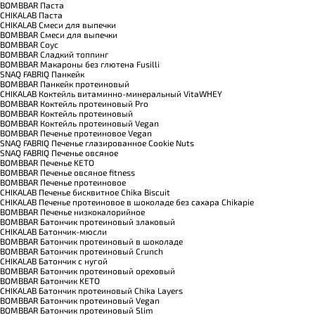
BOMBBAR Паста
CHIKALAB Паста
CHIKALAB Смеси для выпечки
BOMBBAR Смеси для выпечки
BOMBBAR Соус
BOMBBAR Сладкий топпинг
BOMBBAR Макароны без глютена Fusilli
SNAQ FABRIQ Панкейк
BOMBBAR Панкейк протеиновый
CHIKALAB Коктейль витаминно-минеральный VitaWHEY
BOMBBAR Коктейль протеиновый Pro
BOMBBAR Коктейль протеиновый
BOMBBAR Коктейль протеиновый Vegan
BOMBBAR Печенье протеиновое Vegan
SNAQ FABRIQ Печенье глазированное Cookie Nuts
SNAQ FABRIQ Печенье овсяное
BOMBBAR Печенье KETO
BOMBBAR Печенье овсяное fitness
BOMBBAR Печенье протеиновое
CHIKALAB Печенье бисквитное Chika Biscuit
CHIKALAB Печенье протеиновое в шоколаде без сахара Chikapie
BOMBBAR Печенье низкокалорийное
BOMBBAR Батончик протеиновый злаковый
CHIKALAB Батончик-мюсли
BOMBBAR Батончик протеиновый в шоколаде
BOMBBAR Батончик протеиновый Crunch
CHIKALAB Батончик с нугой
BOMBBAR Батончик протеиновый ореховый
BOMBBAR Батончик KETO
CHIKALAB Батончик протеиновый Chika Layers
BOMBBAR Батончик протеиновый Vegan
BOMBBAR Батончик протеиновый Slim