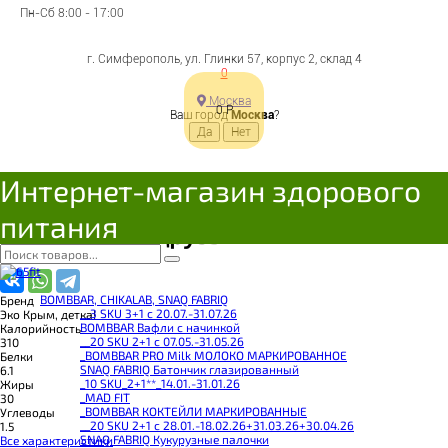
Майонез соевый
Пн-Сб 8:00 - 17:00
Салатный 370мл
г. Симферополь, ул. Глинки 57, корпус 2, склад 4
0
7930075720424
Москва
0
Р
Цена:
Ваш город
Москва
?
138
Р
Осталось 2 штуки
В корзину
Интернет-магазин здорового
Добавляется...
Добавлен
питания
Поделиться с друзьями
BOMBBAR, CHIKALAB, SNAQ FABRIQ
Бренд
__3 SKU 3+1 с 20.07.-31.07.26
Эко Крым, детка!
BOMBBAR Вафли с начинкой
Калорийность
__20 SKU 2+1 с 07.05.-31.05.26
310
_BOMBBAR PRO Milk МОЛОКО МАРКИРОВАННОЕ
Белки
SNAQ FABRIQ Батончик глазированный
6.1
_10 SKU_2+1**_14.01.-31.01.26
Жиры
_MAD FIT
30
_BOMBBAR КОКТЕЙЛИ МАРКИРОВАННЫЕ
Углеводы
__20 SKU 2+1 с 28.01.-18.02.26+31.03.26+30.04.26
1.5
SNAQ FABRIQ Кукурузные палочки
Все характеристики