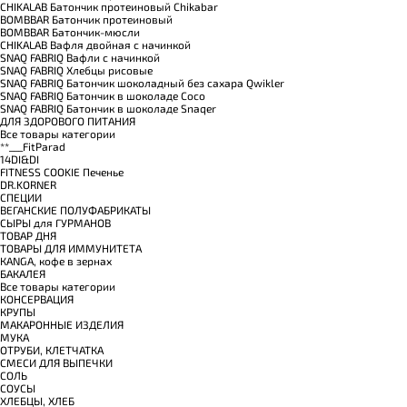
CHIKALAB Батончик протеиновый Chikabar
BOMBBAR Батончик протеиновый
BOMBBAR Батончик-мюсли
CHIKALAB Вафля двойная с начинкой
SNAQ FABRIQ Вафли с начинкой
SNAQ FABRIQ Хлебцы рисовые
SNAQ FABRIQ Батончик шоколадный без сахара Qwikler
SNAQ FABRIQ Батончик в шоколаде Coco
SNAQ FABRIQ Батончик в шоколаде Snaqer
ДЛЯ ЗДОРОВОГО ПИТАНИЯ
Все товары категории
**___FitParad
14DI&DI
FITNESS COOKIE Печенье
DR.KORNER
СПЕЦИИ
ВЕГАНСКИЕ ПОЛУФАБРИКАТЫ
СЫРЫ для ГУРМАНОВ
TОВАР ДНЯ
TОВАРЫ ДЛЯ ИММУНИТЕТА
КANGA, кофе в зернах
БАКАЛЕЯ
Все товары категории
КОНСЕРВАЦИЯ
КРУПЫ
МАКАРОННЫЕ ИЗДЕЛИЯ
МУКА
ОТРУБИ, КЛЕТЧАТКА
СМЕСИ ДЛЯ ВЫПЕЧКИ
СОЛЬ
СОУСЫ
ХЛЕБЦЫ, ХЛЕБ