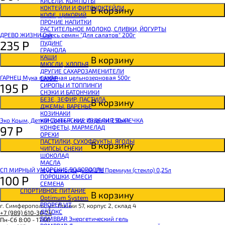
КИСЕЛИ, КОМПОТЫ
CHIKALAB Вафля двойная с начинкой
КОКТЕЙЛИ И ФИТОКОКТЕЙЛИ
В корзину
SNAQ FABRIQ Вафли с начинкой
КОФЕ, ЦИКОРИЙ
SNAQ FABRIQ Хлебцы рисовые
ПРОЧИЕ НАПИТКИ
SNAQ FABRIQ Батончик шоколадный без сахара Qwikler
РАСТИТЕЛЬНОЕ МОЛОКО, СЛИВКИ, ЙОГУРТЫ
SNAQ FABRIQ Батончик в шоколаде Coco
ДРЕВО ЖИЗНИ Смесь семян "Для салатов" 200г
ЧАЙ
SNAQ FABRIQ Батончик в шоколаде Snaqer
235
Р
ПУДИНГ
ГРАНОЛА
КАШИ
В корзину
МЮСЛИ, ХЛОПЬЯ
ДРУГИЕ САХАРОЗАМЕНИТЕЛИ
ГАРНЕЦ Мука полбяная цельнозерновая 500г
САХАР
195
Р
СИРОПЫ И ТОППИНГИ
СНЭКИ И БАТОНЧИКИ
БЕЗЕ, ЗЕФИР, ПАСТИЛА
В корзину
ДЖЕМЫ, ВАРЕНЬЕ
КОЗИНАКИ
Эко Крым, Детка! Соевый соус Original 250мл
КОНДИТЕРСКИЕ ИЗДЕЛИЯ, ВЫПЕЧКА
97
Р
КОНФЕТЫ, МАРМЕЛАД
ОРЕХИ
ПАСТИЛКИ, СУХОФРУКТЫ, ЯГОДЫ
В корзину
ЧИПСЫ, СНЕКИ
ШОКОЛАД
МАСЛА
МОРСКИЕ ВОДОРОСЛИ
СП МИРНЫЙ Уксус виноградный 6% Премиум (стекло) 0,25л
ПОРОШКИ, СМЕСИ
100
Р
СЕМЕНА
СПОРТИВНОЕ ПИТАНИЕ
В корзину
Optimum System
PROPER VIT
г. Симферополь, ул. Глинки 57, корпус 2, склад 4
ДЕТОКС
+7 (989) 610-30-74
BOMBBAR Энергетический гель
Пн-Сб 8:00 - 17:00