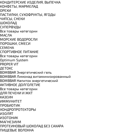
КОНДИТЕРСКИЕ ИЗДЕЛИЯ, ВЫПЕЧКА
КОНФЕТЫ, МАРМЕЛАД
ОРЕХИ
ПАСТИЛКИ, СУХОФРУКТЫ, ЯГОДЫ
ЧИПСЫ, СНЕКИ
ШОКОЛАД
СУПЕРФУДЫ
Все товары категории
МАСЛА
МОРСКИЕ ВОДОРОСЛИ
ПОРОШКИ, СМЕСИ
СЕМЕНА
СПОРТИВНОЕ ПИТАНИЕ
Все товары категории
Optimum System
PROPER VIT
ДЕТОКС
BOMBBAR Энергетический гель
BOMBBAR Лимонад витаминизированный
BOMBBAR Напиток энергетический
АКТИВНОЕ ДОЛГОЛЕТИЕ
Все товары категории
ДЛЯ ПЕЧЕНИ И ЖКТ
КАЗЕИН
ИММУНИТЕТ
ПРОБИОТИК
ХОНДРОПРОТЕКТОРЫ
ИЗОЛЯТ
ИЗОТОНИК
МАГНЕЗИУМ
ПРОТЕИНОВЫЙ ШОКОЛАД БЕЗ САХАРА
ПИЩЕВЫЕ ВОЛОКНА