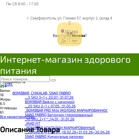
Пн-Сб 8:00 - 17:00
4607045213998
Цена:
г. Симферополь, ул. Глинки 57, корпус 2, склад 4
161
Р
0
Осталось 2 штуки
Москва
В корзину
0
Р
Ваш город
Москва
?
Добавляется...
Добавлен
Поделиться с друзьями
Интернет-магазин здорового
питания
Бренд
Житница здоровья
Калорийность
334
Белки
BOMBBAR, CHIKALAB, SNAQ FABRIQ
16
__3 SKU 3+1 с 20.07.-31.07.26
Жиры
BOMBBAR Вафли с начинкой
6.5
__20 SKU 2+1 с 07.05.-31.05.26
Углеводы
_BOMBBAR PRO Milk МОЛОКО МАРКИРОВАННОЕ
61
SNAQ FABRIQ Батончик глазированный
Все характеристики
_10 SKU_2+1**_14.01.-31.01.26
_MAD FIT
Описание Товара
_BOMBBAR КОКТЕЙЛИ МАРКИРОВАННЫЕ
__20 SKU 2+1 с 28.01.-18.02.26+31.03.26+30.04.26
SNAQ FABRIQ Кукурузные палочки