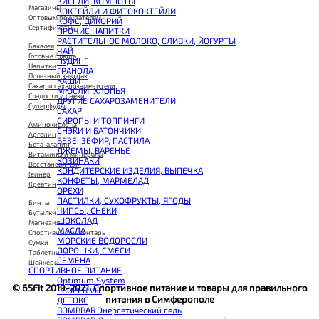
КИСЕЛИ, КОМПОТЫ
CHIKALAB Вафля двойная с начинкой
Магазины
КОКТЕЙЛИ И ФИТОКОКТЕЙЛИ
SNAQ FABRIQ Вафли с начинкой
Оптовым покупателям
КОФЕ, ЦИКОРИЙ
SNAQ FABRIQ Хлебцы рисовые
Сертификаты
ПРОЧИЕ НАПИТКИ
SNAQ FABRIQ Батончик шоколадный без сахара Qwikler
РАСТИТЕЛЬНОЕ МОЛОКО, СЛИВКИ, ЙОГУРТЫ
SNAQ FABRIQ Батончик в шоколаде Coco
Бакалея
ЧАЙ
SNAQ FABRIQ Батончик в шоколаде Snaqer
Готовые блюда
ПУДИНГ
Напитки
ГРАНОЛА
Полезный завтрак
КАШИ
Сахар и сахарозаменители
МЮСЛИ, ХЛОПЬЯ
Сладости и снеки
ДРУГИЕ САХАРОЗАМЕНИТЕЛИ
Суперфуды
САХАР
СИРОПЫ И ТОППИНГИ
Аминокислоты
СНЭКИ И БАТОНЧИКИ
Аргенин
БЕЗЕ, ЗЕФИР, ПАСТИЛА
Бета-аланин
ДЖЕМЫ, ВАРЕНЬЕ
Витамины и минералы
КОЗИНАКИ
Восстановители
КОНДИТЕРСКИЕ ИЗДЕЛИЯ, ВЫПЕЧКА
Гейнер
КОНФЕТЫ, МАРМЕЛАД
Креатин
ОРЕХИ
ПАСТИЛКИ, СУХОФРУКТЫ, ЯГОДЫ
Бинты
ЧИПСЫ, СНЕКИ
Бутылки
ШОКОЛАД
Магнезия
МАСЛА
Спортивный инвентарь
МОРСКИЕ ВОДОРОСЛИ
Сумки
ПОРОШКИ, СМЕСИ
Таблетницы
СЕМЕНА
Шейкеры
СПОРТИВНОЕ ПИТАНИЕ
Optimum System
© 65Fit 2019-2021. Спортивное питание и товары для правильного
PROPER VIT
питания в Симферополе
ДЕТОКС
BOMBBAR Энергетический гель