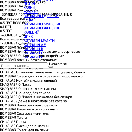
КОЭНЗИМ Q10
BOMBBAR Amino Energy Pro
ЛИЗИН
КРЕАТИН
BOMBBAR EAA Pro
КАЛИЙ
ПОЛЕЗНЫЕ ЖИРЫ
BOMBBAR Изотоник Pro
ЖЕЛЕЗО
ПРОТЕИН
_BOMBBAR ПЭТ НАПИТКИ МАРКИРОВАННЫЕ
ВИТАМИНЫ ДЕТСКИЕ
ПРОТЕИНОВОЕ ПЕЧЕНЬЕ
Все товары категории
ХРОМ
ПРОТЕИНОВЫЕ БАТОНЧИКИ
0.5 ПЭТ ВСАА 6000
ВИТАМИНЫ МУЖСКИЕ
ПРОТЕИНОВЫЕ КАШИ
0.1 ПЭТ
ВИТАМИНЫ ЖЕНСКИЕ
ТЕСТОБУСТЕРЫ
0.5 ПЭТ
КАЛЬЦИЙ
ЦИТРУЛЛИН МАЛАТ
14BOMBBAR_24
ЦИНК
ПРЕДТРЕНИРОВОЧНЫЕ КОМПЛЕКСЫ
Все товары категории
ВИТАМИН МУЛЬТИ
ЭНЕРГЕТИКИ И ЖИРОСЖИГАТЕЛИ#
12BOMBBAR_Дек25
ВИТАМИН A E
BOMBBAR Гейнер Pro
ВИТАМИН B
BOMBBAR Чипсы протеиновые цельнозерновые
ВИТАМИН C
SNAQ FABRIQ Чипсы низкокалорийные
ВИТАМИН D
BOMBBAR Хлебцы безглютеновые
BOMBBAR Напиток Гуарана и L-carnitine
BOMBBAR Напиток с BCAA
CHIKALAB Витамины, минералы, пищевые добавки
BOMBBAR Смесь для приготовления мороженого
CHIKALAB Коктейль коллагеновый
SNAQ FABRIQ Паста
SNAQ FABRIQ Шоколад без сахара
CHIKALAB Шоколад без сахара
SNAQ FABRIQ Драже в шоколаде без сахара
CHIKALAB Драже в шоколаде без сахара
BOMBBAR Каша овсяная с белком
BOMBBAR Джем низкокалорийный
BOMBBAR Сахарозаменитель
BOMBBAR Паста
CHIKALAB Паста
CHIKALAB Смеси для выпечки
BOMBBAR Смеси для выпечки