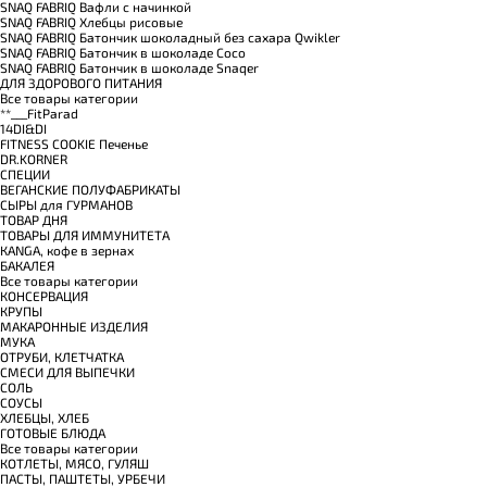
SNAQ FABRIQ Вафли с начинкой
SNAQ FABRIQ Хлебцы рисовые
SNAQ FABRIQ Батончик шоколадный без сахара Qwikler
SNAQ FABRIQ Батончик в шоколаде Coco
SNAQ FABRIQ Батончик в шоколаде Snaqer
ДЛЯ ЗДОРОВОГО ПИТАНИЯ
Все товары категории
**___FitParad
14DI&DI
FITNESS COOKIE Печенье
DR.KORNER
СПЕЦИИ
ВЕГАНСКИЕ ПОЛУФАБРИКАТЫ
СЫРЫ для ГУРМАНОВ
TОВАР ДНЯ
TОВАРЫ ДЛЯ ИММУНИТЕТА
КANGA, кофе в зернах
БАКАЛЕЯ
Все товары категории
КОНСЕРВАЦИЯ
КРУПЫ
МАКАРОННЫЕ ИЗДЕЛИЯ
МУКА
ОТРУБИ, КЛЕТЧАТКА
СМЕСИ ДЛЯ ВЫПЕЧКИ
СОЛЬ
СОУСЫ
ХЛЕБЦЫ, ХЛЕБ
ГОТОВЫЕ БЛЮДА
Все товары категории
КОТЛЕТЫ, МЯСО, ГУЛЯШ
ПАСТЫ, ПАШТЕТЫ, УРБЕЧИ