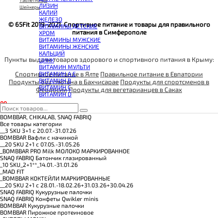
КОЭНЗИМ Q10
Таблетницы
ЛИЗИН
КРЕАТИН
Шейкеры
КАЛИЙ
ПОЛЕЗНЫЕ ЖИРЫ
ЖЕЛЕЗО
ПРОТЕИН
© 65Fit 2019-2021. Спортивное питание и товары для правильного
ВИТАМИНЫ ДЕТСКИЕ
ПРОТЕИНОВОЕ ПЕЧЕНЬЕ
питания в Симферополе
ХРОМ
ПРОТЕИНОВЫЕ БАТОНЧИКИ
ВИТАМИНЫ МУЖСКИЕ
ПРОТЕИНОВЫЕ КАШИ
ВИТАМИНЫ ЖЕНСКИЕ
ТЕСТОБУСТЕРЫ
КАЛЬЦИЙ
ЦИТРУЛЛИН МАЛАТ
Пункты выдачи товаров здорового и спортивного питания в Крыму:
ЦИНК
ПРЕДТРЕНИРОВОЧНЫЕ КОМПЛЕКСЫ
ВИТАМИН МУЛЬТИ
ЭНЕРГЕТИКИ И ЖИРОСЖИГАТЕЛИ#
Спортивное питание в Ялте
Правильное питание в Евпатории
ВИТАМИН A E
ВИТАМИН B
Продукты без глютена в Бахчисарае
Продукты для спортсменов в
ВИТАМИН C
Феодосии
Продукты для вегетарианцев в Саках
ВИТАМИН D
0
0
Категории
BOMBBAR, CHIKALAB, SNAQ FABRIQ
Все товары категории
__3 SKU 3+1 с 20.07.-31.07.26
BOMBBAR Вафли с начинкой
__20 SKU 2+1 с 07.05.-31.05.26
_BOMBBAR PRO Milk МОЛОКО МАРКИРОВАННОЕ
SNAQ FABRIQ Батончик глазированный
_10 SKU_2+1**_14.01.-31.01.26
_MAD FIT
_BOMBBAR КОКТЕЙЛИ МАРКИРОВАННЫЕ
__20 SKU 2+1 с 28.01.-18.02.26+31.03.26+30.04.26
SNAQ FABRIQ Кукурузные палочки
SNAQ FABRIQ Конфеты Qwikler minis
BOMBBAR Кукурузные палочки
BOMBBAR Пирожное протеиновое