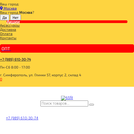
Ваш город:
Главная
Москва
ДЛЯ ЗДОРОВОГО ПИТАНИЯ
Ваш город
Москва
?
БАКАЛЕЯ
МУКА
Акции
Аксессуары
DIAL-EXPORT Мука льняная 350г
Доставка
Оплата
Контакты
ОПТ
+7 (989) 610-30-74
Пн-Сб 8:00 - 17:00
г. Симферополь, ул. Глинки 57, корпус 2, склад 4
0
+7 (989) 610-30-74