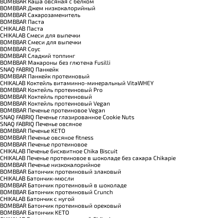
BOMBBAR Каша овсяная с белком
BOMBBAR Джем низкокалорийный
BOMBBAR Сахарозаменитель
BOMBBAR Паста
CHIKALAB Паста
CHIKALAB Смеси для выпечки
BOMBBAR Смеси для выпечки
BOMBBAR Соус
BOMBBAR Сладкий топпинг
BOMBBAR Макароны без глютена Fusilli
SNAQ FABRIQ Панкейк
BOMBBAR Панкейк протеиновый
CHIKALAB Коктейль витаминно-минеральный VitaWHEY
BOMBBAR Коктейль протеиновый Pro
BOMBBAR Коктейль протеиновый
BOMBBAR Коктейль протеиновый Vegan
BOMBBAR Печенье протеиновое Vegan
SNAQ FABRIQ Печенье глазированное Cookie Nuts
SNAQ FABRIQ Печенье овсяное
BOMBBAR Печенье KETO
BOMBBAR Печенье овсяное fitness
BOMBBAR Печенье протеиновое
CHIKALAB Печенье бисквитное Chika Biscuit
CHIKALAB Печенье протеиновое в шоколаде без сахара Chikapie
BOMBBAR Печенье низкокалорийное
BOMBBAR Батончик протеиновый злаковый
CHIKALAB Батончик-мюсли
BOMBBAR Батончик протеиновый в шоколаде
BOMBBAR Батончик протеиновый Crunch
CHIKALAB Батончик с нугой
BOMBBAR Батончик протеиновый ореховый
BOMBBAR Батончик KETO