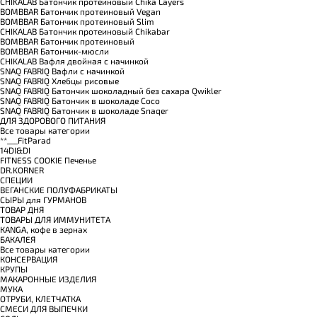
CHIKALAB Батончик протеиновый Chika Layers
BOMBBAR Батончик протеиновый Vegan
BOMBBAR Батончик протеиновый Slim
CHIKALAB Батончик протеиновый Chikabar
BOMBBAR Батончик протеиновый
BOMBBAR Батончик-мюсли
CHIKALAB Вафля двойная с начинкой
SNAQ FABRIQ Вафли с начинкой
SNAQ FABRIQ Хлебцы рисовые
SNAQ FABRIQ Батончик шоколадный без сахара Qwikler
SNAQ FABRIQ Батончик в шоколаде Coco
SNAQ FABRIQ Батончик в шоколаде Snaqer
ДЛЯ ЗДОРОВОГО ПИТАНИЯ
Все товары категории
**___FitParad
14DI&DI
FITNESS COOKIE Печенье
DR.KORNER
СПЕЦИИ
ВЕГАНСКИЕ ПОЛУФАБРИКАТЫ
СЫРЫ для ГУРМАНОВ
TОВАР ДНЯ
TОВАРЫ ДЛЯ ИММУНИТЕТА
КANGA, кофе в зернах
БАКАЛЕЯ
Все товары категории
КОНСЕРВАЦИЯ
КРУПЫ
МАКАРОННЫЕ ИЗДЕЛИЯ
МУКА
ОТРУБИ, КЛЕТЧАТКА
СМЕСИ ДЛЯ ВЫПЕЧКИ