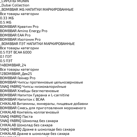
_CИРОПЫ MONIN
_Dubai Collection
_BOMBBAR ЖБ НАПИТКИ МАРКИРОВАННЫЕ
Все товары категории
0.33 ЖБ
0.5 ЖБ
BOMBBAR Креатин Pro
BOMBBAR Amino Energy Pro
BOMBBAR EAA Pro
BOMBBAR Изотоник Pro
_BOMBBAR ПЭТ НАПИТКИ МАРКИРОВАННЫЕ
Все товары категории
0.5 ПЭТ ВСАА 6000
0.1 ПЭТ
0.5 ПЭТ
14BOMBBAR_24
Все товары категории
12BOMBBAR_Дек25
BOMBBAR Гейнер Pro
BOMBBAR Чипсы протеиновые цельнозерновые
SNAQ FABRIQ Чипсы низкокалорийные
BOMBBAR Хлебцы безглютеновые
BOMBBAR Напиток Гуарана и L-carnitine
BOMBBAR Напиток с BCAA
CHIKALAB Витамины, минералы, пищевые добавки
BOMBBAR Смесь для приготовления мороженого
CHIKALAB Коктейль коллагеновый
SNAQ FABRIQ Паста
SNAQ FABRIQ Шоколад без сахара
CHIKALAB Шоколад без сахара
SNAQ FABRIQ Драже в шоколаде без сахара
CHIKALAB Драже в шоколаде без сахара