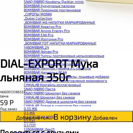
SNAQ FABRIQ Конфеты Qwikler minis
BOMBBAR Кукурузные палочки
BOMBBAR Пирожное протеиновое
_CИРОПЫ MONIN
_Dubai Collection
_BOMBBAR ЖБ НАПИТКИ МАРКИРОВАННЫЕ
BOMBBAR Креатин Pro
BOMBBAR Amino Energy Pro
BOMBBAR EAA Pro
BOMBBAR Изотоник Pro
_BOMBBAR ПЭТ НАПИТКИ МАРКИРОВАННЫЕ
14BOMBBAR_24
BOMBBAR Гейнер Pro
BOMBBAR Чипсы протеиновые цельнозерновые
DIAL-EXPORT Мука
SNAQ FABRIQ Чипсы низкокалорийные
BOMBBAR Хлебцы безглютеновые
BOMBBAR Напиток Гуарана и L-carnitine
BOMBBAR Напиток с BCAA
льняная 350г
CHIKALAB Витамины, минералы, пищевые добавки
BOMBBAR Смесь для приготовления мороженого
CHIKALAB Коктейль коллагеновый
SNAQ FABRIQ Паста
4660013186533
SNAQ FABRIQ Шоколад без сахара
Цена:
CHIKALAB Шоколад без сахара
59
Р
SNAQ FABRIQ Драже в шоколаде без сахара
CHIKALAB Драже в шоколаде без сахара
0.33 ЖБ
Под заказ
BOMBBAR Каша овсяная с белком
0.5 ЖБ
BOMBBAR Джем низкокалорийный
В корзину
Добавляется...
Добавлен
0.5 ПЭТ ВСАА 6000
BOMBBAR Сахарозаменитель
0.1 ПЭТ
BOMBBAR Паста
0.5 ПЭТ
CHIKALAB Паста
12BOMBBAR_Дек25
Поделиться с друзьями
CHIKALAB Смеси для выпечки