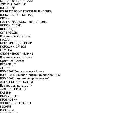
БЕЗЕ, ЗЕФИР, ПАСТИЛА
ДЖЕМЫ, ВАРЕНЬЕ
КОЗИНАКИ
КОНДИТЕРСКИЕ ИЗДЕЛИЯ, ВЫПЕЧКА
КОНФЕТЫ, МАРМЕЛАД
ОРЕХИ
ПАСТИЛКИ, СУХОФРУКТЫ, ЯГОДЫ
ЧИПСЫ, СНЕКИ
ШОКОЛАД
СУПЕРФУДЫ
Все товары категории
МАСЛА
МОРСКИЕ ВОДОРОСЛИ
ПОРОШКИ, СМЕСИ
СЕМЕНА
СПОРТИВНОЕ ПИТАНИЕ
Все товары категории
Optimum System
PROPER VIT
ДЕТОКС
BOMBBAR Энергетический гель
BOMBBAR Лимонад витаминизированный
BOMBBAR Напиток энергетический
АКТИВНОЕ ДОЛГОЛЕТИЕ
Все товары категории
ДЛЯ ПЕЧЕНИ И ЖКТ
КАЗЕИН
ИММУНИТЕТ
ПРОБИОТИК
ХОНДРОПРОТЕКТОРЫ
ИЗОЛЯТ
ИЗОТОНИК