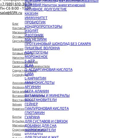
BOMBBAR Лимонад витаминизированный
+7 (989) 610-30-74
BOMBBAR Напиток энергетический
Пн-Сб 8:00 - 17:00
АКТИВНОЕ ДОЛГОЛЕТИЕ
sale@65fit.ru
КАЗЕИН
ИММУНИТЕТ
ПРОБИОТИК
Блог
ХОНДРОПРОТЕКТОРЫ
Контакты
ИЗОЛЯТ
Магазины
ИЗОТОНИК
Оптовым покупателям
МАГНЕЗИУМ
Сертификаты
ПРОТЕИНОВЫЙ ШОКОЛАД БЕЗ САХАРА
ПИЩЕВЫЕ ВОЛОКНА
Бакалея
АДАПТОГЕНЫ
Готовые блюда
МОРОЖЕНОЕ
Напитки
5-HTP
Полезный завтрак
BCAA
Сахар и сахарозаменители
D-АСПАРГИНОВАЯ КИСЛОТА
Сладости и снеки
GABA
Суперфуды
L-КАРНИТИН
АМИНОКИСЛОТЫ
Аминокислоты
АРГИНИН
Аргенин
БЕТА-АЛАНИН
Бета-аланин
ВИТАМИНЫ И МИНЕРАЛЫ
Витамины и минералы
ВОССТАНОВИТЕЛИ
Восстановители
ГЕЙНЕР
Гейнер
ГИАЛУРОНОВАЯ КИСЛОТА
Креатин
ГЛЮТАМИН
ГУАРАНА
Бинты
ДЛЯ СУСТАВОВ И СВЯЗОК
Бутылки
ДОБАВКИ ДЛЯ СНА
Магнезия
ЖИРОСЖИГАТЕЛИ
Спортивный инвентарь
КОЛЛАГЕН
Сумки
ДЛЯ ПЕЧЕНИ И ЖКТ