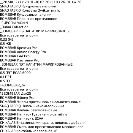
__20 SKU 2+1 с 28.01.-18.02.26+31.03.26+30.04.26
SNAQ FABRIQ Кукурузные палочки
SNAQ FABRIQ Конфеты Qwikler minis
BOMBBAR Кукурузные палочки
BOMBBAR Пирожное протеиновое
_CИРОПЫ MONIN
_Dubai Collection
_BOMBBAR ЖБ НАПИТКИ МАРКИРОВАННЫЕ
Все товары категории
0.33 ЖБ
0.5 ЖБ
BOMBBAR Креатин Pro
BOMBBAR Amino Energy Pro
BOMBBAR EAA Pro
BOMBBAR Изотоник Pro
_BOMBBAR ПЭТ НАПИТКИ МАРКИРОВАННЫЕ
Все товары категории
0.5 ПЭТ ВСАА 6000
0.1 ПЭТ
0.5 ПЭТ
14BOMBBAR_24
Все товары категории
12BOMBBAR_Дек25
BOMBBAR Гейнер Pro
BOMBBAR Чипсы протеиновые цельнозерновые
SNAQ FABRIQ Чипсы низкокалорийные
BOMBBAR Хлебцы безглютеновые
BOMBBAR Напиток Гуарана и L-carnitine
BOMBBAR Напиток с BCAA
CHIKALAB Витамины, минералы, пищевые добавки
BOMBBAR Смесь для приготовления мороженого
CHIKALAB Коктейль коллагеновый