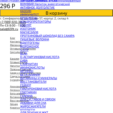
Vegan Protein Bar 60гр Ореховый VPLAB
BOMBBAR Лимонад витаминизированный
296
Р
BOMBBAR Напиток энергетический
АКТИВНОЕ ДОЛГОЛЕТИЕ
КАЗЕИН
В корзину
ИММУНИТЕТ
ПРОБИОТИК
г. Симферополь, ул. Глинки 57, корпус 2, склад 4
ХОНДРОПРОТЕКТОРЫ
+7 (989) 610-30-74
ИЗОЛЯТ
Пн-Сб 8:00 - 17:00
ИЗОТОНИК
sale@65fit.ru
МАГНЕЗИУМ
ПРОТЕИНОВЫЙ ШОКОЛАД БЕЗ САХАРА
Блог
ПИЩЕВЫЕ ВОЛОКНА
Контакты
АДАПТОГЕНЫ
Магазины
МОРОЖЕНОЕ
Оптовым покупателям
5-HTP
Сертификаты
BCAA
D-АСПАРГИНОВАЯ КИСЛОТА
Бакалея
GABA
Готовые блюда
L-КАРНИТИН
Напитки
АМИНОКИСЛОТЫ
Полезный завтрак
АРГИНИН
Сахар и сахарозаменители
БЕТА-АЛАНИН
Сладости и снеки
ВИТАМИНЫ И МИНЕРАЛЫ
Суперфуды
ВОССТАНОВИТЕЛИ
ГЕЙНЕР
Аминокислоты
ГИАЛУРОНОВАЯ КИСЛОТА
Аргенин
ГЛЮТАМИН
Бета-аланин
ГУАРАНА
Витамины и минералы
ДЛЯ СУСТАВОВ И СВЯЗОК
Восстановители
ДОБАВКИ ДЛЯ СНА
Гейнер
ЖИРОСЖИГАТЕЛИ
Креатин
КОЛЛАГЕН
ДЛЯ ПЕЧЕНИ И ЖКТ