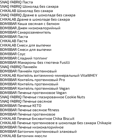
SNAQ FABRIQ Паста
SNAQ FABRIQ Шоколад без сахара
CHIKALAB Шоколад без сахара
SNAQ FABRIQ Драже в шоколаде без сахара
CHIKALAB Драже в шоколаде без сахара
BOMBBAR Каша овсяная с белком
BOMBBAR Джем низкокалорийный
BOMBBAR Сахарозаменитель
BOMBBAR Паста
CHIKALAB Паста
CHIKALAB Смеси для выпечки
BOMBBAR Смеси для выпечки
BOMBBAR Соус
BOMBBAR Сладкий топпинг
BOMBBAR Макароны без глютена Fusilli
SNAQ FABRIQ Панкейк
BOMBBAR Панкейк протеиновый
CHIKALAB Коктейль витаминно-минеральный VitaWHEY
BOMBBAR Коктейль протеиновый Pro
BOMBBAR Коктейль протеиновый
BOMBBAR Коктейль протеиновый Vegan
BOMBBAR Печенье протеиновое Vegan
SNAQ FABRIQ Печенье глазированное Cookie Nuts
SNAQ FABRIQ Печенье овсяное
BOMBBAR Печенье KETO
BOMBBAR Печенье овсяное fitness
BOMBBAR Печенье протеиновое
CHIKALAB Печенье бисквитное Chika Biscuit
CHIKALAB Печенье протеиновое в шоколаде без сахара Chikapie
BOMBBAR Печенье низкокалорийное
BOMBBAR Батончик протеиновый злаковый
CHIKALAB Батончик-мюсли