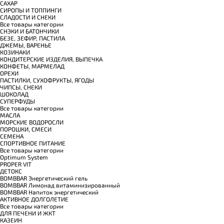
САХАР
СИРОПЫ И ТОППИНГИ
СЛАДОСТИ И СНЕКИ
Все товары категории
СНЭКИ И БАТОНЧИКИ
БЕЗЕ, ЗЕФИР, ПАСТИЛА
ДЖЕМЫ, ВАРЕНЬЕ
КОЗИНАКИ
КОНДИТЕРСКИЕ ИЗДЕЛИЯ, ВЫПЕЧКА
КОНФЕТЫ, МАРМЕЛАД
ОРЕХИ
ПАСТИЛКИ, СУХОФРУКТЫ, ЯГОДЫ
ЧИПСЫ, СНЕКИ
ШОКОЛАД
СУПЕРФУДЫ
Все товары категории
МАСЛА
МОРСКИЕ ВОДОРОСЛИ
ПОРОШКИ, СМЕСИ
СЕМЕНА
СПОРТИВНОЕ ПИТАНИЕ
Все товары категории
Optimum System
PROPER VIT
ДЕТОКС
BOMBBAR Энергетический гель
BOMBBAR Лимонад витаминизированный
BOMBBAR Напиток энергетический
АКТИВНОЕ ДОЛГОЛЕТИЕ
Все товары категории
ДЛЯ ПЕЧЕНИ И ЖКТ
КАЗЕИН