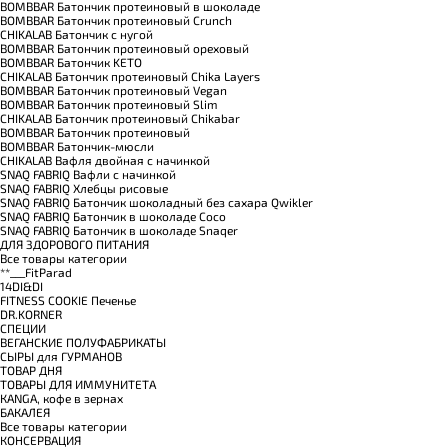
BOMBBAR Батончик протеиновый в шоколаде
BOMBBAR Батончик протеиновый Crunch
CHIKALAB Батончик с нугой
BOMBBAR Батончик протеиновый ореховый
BOMBBAR Батончик KETO
CHIKALAB Батончик протеиновый Chika Layers
BOMBBAR Батончик протеиновый Vegan
BOMBBAR Батончик протеиновый Slim
CHIKALAB Батончик протеиновый Chikabar
BOMBBAR Батончик протеиновый
BOMBBAR Батончик-мюсли
CHIKALAB Вафля двойная с начинкой
SNAQ FABRIQ Вафли с начинкой
SNAQ FABRIQ Хлебцы рисовые
SNAQ FABRIQ Батончик шоколадный без сахара Qwikler
SNAQ FABRIQ Батончик в шоколаде Coco
SNAQ FABRIQ Батончик в шоколаде Snaqer
ДЛЯ ЗДОРОВОГО ПИТАНИЯ
Все товары категории
**___FitParad
14DI&DI
FITNESS COOKIE Печенье
DR.KORNER
СПЕЦИИ
ВЕГАНСКИЕ ПОЛУФАБРИКАТЫ
СЫРЫ для ГУРМАНОВ
TОВАР ДНЯ
TОВАРЫ ДЛЯ ИММУНИТЕТА
КANGA, кофе в зернах
БАКАЛЕЯ
Все товары категории
КОНСЕРВАЦИЯ