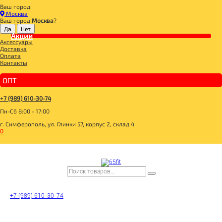
Ваш город:
Главная
Москва
ДЛЯ ЗДОРОВОГО ПИТАНИЯ
Ваш город
Москва
?
БАКАЛЕЯ
МУКА
Акции
Аксессуары
GFLOUR Мука миндальная без глютена 70г
Доставка
Оплата
Контакты
ОПТ
+7 (989) 610-30-74
Пн-Сб 8:00 - 17:00
г. Симферополь, ул. Глинки 57, корпус 2, склад 4
0
+7 (989) 610-30-74