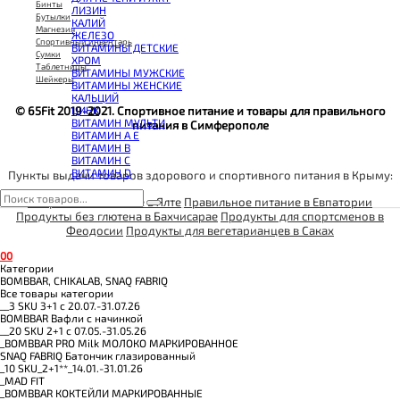
КОЭНЗИМ Q10
Бинты
ЛИЗИН
КРЕАТИН
Бутылки
КАЛИЙ
ПОЛЕЗНЫЕ ЖИРЫ
Магнезия
ЖЕЛЕЗО
ПРОТЕИН
Спортивный инвентарь
ВИТАМИНЫ ДЕТСКИЕ
ПРОТЕИНОВОЕ ПЕЧЕНЬЕ
Сумки
ХРОМ
ПРОТЕИНОВЫЕ БАТОНЧИКИ
Таблетницы
ВИТАМИНЫ МУЖСКИЕ
ПРОТЕИНОВЫЕ КАШИ
Шейкеры
ВИТАМИНЫ ЖЕНСКИЕ
ТЕСТОБУСТЕРЫ
КАЛЬЦИЙ
ЦИТРУЛЛИН МАЛАТ
ЦИНК
© 65Fit 2019-2021. Спортивное питание и товары для правильного
ПРЕДТРЕНИРОВОЧНЫЕ КОМПЛЕКСЫ
ВИТАМИН МУЛЬТИ
питания в Симферополе
ЭНЕРГЕТИКИ И ЖИРОСЖИГАТЕЛИ#
ВИТАМИН A E
ВИТАМИН B
ВИТАМИН C
ВИТАМИН D
Пункты выдачи товаров здорового и спортивного питания в Крыму:
Спортивное питание в Ялте
Правильное питание в Евпатории
Продукты без глютена в Бахчисарае
Продукты для спортсменов в
Феодосии
Продукты для вегетарианцев в Саках
0
0
Категории
BOMBBAR, CHIKALAB, SNAQ FABRIQ
Все товары категории
__3 SKU 3+1 с 20.07.-31.07.26
BOMBBAR Вафли с начинкой
__20 SKU 2+1 с 07.05.-31.05.26
_BOMBBAR PRO Milk МОЛОКО МАРКИРОВАННОЕ
SNAQ FABRIQ Батончик глазированный
_10 SKU_2+1**_14.01.-31.01.26
_MAD FIT
_BOMBBAR КОКТЕЙЛИ МАРКИРОВАННЫЕ