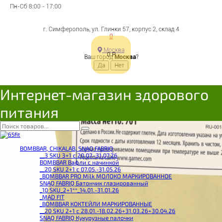
Пн-Сб 8:00 - 17:00
г. Симферополь, ул. Глинки 57, корпус 2, склад 4
0
Москва
0
Р
Ваш город
Москва
?
Интернет-магазин здорового
питания
BOMBBAR, CHIKALAB, SNAQ FABRIQ
__3 SKU 3+1 с 20.07.-31.07.26
BOMBBAR Вафли с начинкой
__20 SKU 2+1 с 07.05.-31.05.26
_BOMBBAR PRO Milk МОЛОКО МАРКИРОВАННОЕ
SNAQ FABRIQ Батончик глазированный
_10 SKU_2+1**_14.01.-31.01.26
_MAD FIT
_BOMBBAR КОКТЕЙЛИ МАРКИРОВАННЫЕ
__20 SKU 2+1 с 28.01.-18.02.26+31.03.26+30.04.26
SNAQ FABRIQ Кукурузные палочки