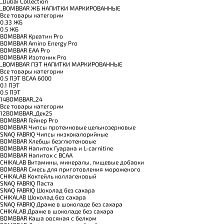
_Dubai Collection
_BOMBBAR ЖБ НАПИТКИ МАРКИРОВАННЫЕ
Все товары категории
0.33 ЖБ
0.5 ЖБ
BOMBBAR Креатин Pro
BOMBBAR Amino Energy Pro
BOMBBAR EAA Pro
BOMBBAR Изотоник Pro
_BOMBBAR ПЭТ НАПИТКИ МАРКИРОВАННЫЕ
Все товары категории
0.5 ПЭТ ВСАА 6000
0.1 ПЭТ
0.5 ПЭТ
14BOMBBAR_24
Все товары категории
12BOMBBAR_Дек25
BOMBBAR Гейнер Pro
BOMBBAR Чипсы протеиновые цельнозерновые
SNAQ FABRIQ Чипсы низкокалорийные
BOMBBAR Хлебцы безглютеновые
BOMBBAR Напиток Гуарана и L-carnitine
BOMBBAR Напиток с BCAA
CHIKALAB Витамины, минералы, пищевые добавки
BOMBBAR Смесь для приготовления мороженого
CHIKALAB Коктейль коллагеновый
SNAQ FABRIQ Паста
SNAQ FABRIQ Шоколад без сахара
CHIKALAB Шоколад без сахара
SNAQ FABRIQ Драже в шоколаде без сахара
CHIKALAB Драже в шоколаде без сахара
BOMBBAR Каша овсяная с белком