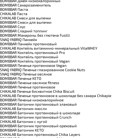
BOMBBAR Джем низкокалорийный
BOMBBAR Сахарозаменитель
BOMBBAR Паста
CHIKALAB Паста
CHIKALAB Смеси для выпечки
BOMBBAR Смеси для выпечки
BOMBBAR Соус
BOMBBAR Сладкий топпинг
BOMBBAR Макароны без глютена Fusilli
SNAQ FABRIQ Панкейк
BOMBBAR Панкейк протеиновый
CHIKALAB Коктейль витаминно-минеральный VitaWHEY
BOMBBAR Коктейль протеиновый Pro
BOMBBAR Коктейль протеиновый
BOMBBAR Коктейль протеиновый Vegan
BOMBBAR Печенье протеиновое Vegan
SNAQ FABRIQ Печенье глазированное Cookie Nuts
SNAQ FABRIQ Печенье овсяное
BOMBBAR Печенье KETO
BOMBBAR Печенье овсяное fitness
BOMBBAR Печенье протеиновое
CHIKALAB Печенье бисквитное Chika Biscuit
CHIKALAB Печенье протеиновое в шоколаде без сахара Chikapie
BOMBBAR Печенье низкокалорийное
BOMBBAR Батончик протеиновый злаковый
CHIKALAB Батончик-мюсли
BOMBBAR Батончик протеиновый в шоколаде
BOMBBAR Батончик протеиновый Crunch
CHIKALAB Батончик с нугой
BOMBBAR Батончик протеиновый ореховый
BOMBBAR Батончик KETO
CHIKALAB Батончик протеиновый Chika Layers