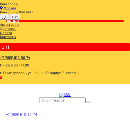
Ваш город:
Главная
Москва
ДЛЯ ЗДОРОВОГО ПИТАНИЯ
Ваш город
Москва
?
БАКАЛЕЯ
МУКА
Акции
Аксессуары
ГАРНЕЦ Мука Соевая дезодорированная 500г
Доставка
Оплата
Контакты
ОПТ
+7 (989) 610-30-74
Пн-Сб 8:00 - 17:00
г. Симферополь, ул. Глинки 57, корпус 2, склад 4
0
+7 (989) 610-30-74