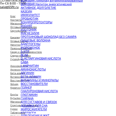
BOMBBAR Лимонад витаминизированный
Пн-Сб 8:00 - 17:00
BOMBBAR Напиток энергетический
sale@65fit.ru
АКТИВНОЕ ДОЛГОЛЕТИЕ
КАЗЕИН
ИММУНИТЕТ
Блог
ПРОБИОТИК
Контакты
ХОНДРОПРОТЕКТОРЫ
Магазины
ИЗОЛЯТ
Оптовым покупателям
ИЗОТОНИК
Сертификаты
МАГНЕЗИУМ
ПРОТЕИНОВЫЙ ШОКОЛАД БЕЗ САХАРА
Бакалея
ПИЩЕВЫЕ ВОЛОКНА
Готовые блюда
АДАПТОГЕНЫ
Напитки
МОРОЖЕНОЕ
Полезный завтрак
5-HTP
Сахар и сахарозаменители
BCAA
Сладости и снеки
D-АСПАРГИНОВАЯ КИСЛОТА
Суперфуды
GABA
L-КАРНИТИН
Аминокислоты
АМИНОКИСЛОТЫ
Аргенин
АРГИНИН
Бета-аланин
БЕТА-АЛАНИН
Витамины и минералы
ВИТАМИНЫ И МИНЕРАЛЫ
Восстановители
ВОССТАНОВИТЕЛИ
Гейнер
ГЕЙНЕР
Креатин
ГИАЛУРОНОВАЯ КИСЛОТА
ГЛЮТАМИН
Бинты
ГУАРАНА
Бутылки
ДЛЯ СУСТАВОВ И СВЯЗОК
Магнезия
ДОБАВКИ ДЛЯ СНА
Спортивный инвентарь
ЖИРОСЖИГАТЕЛИ
Сумки
КОЛЛАГЕН
Таблетницы
ДЛЯ ПЕЧЕНИ И ЖКТ