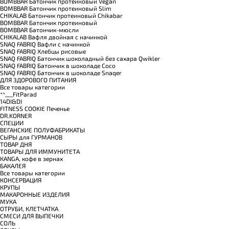
BOMBBAR Батончик протеиновый Vegan
BOMBBAR Батончик протеиновый Slim
CHIKALAB Батончик протеиновый Chikabar
BOMBBAR Батончик протеиновый
BOMBBAR Батончик-мюсли
CHIKALAB Вафля двойная с начинкой
SNAQ FABRIQ Вафли с начинкой
SNAQ FABRIQ Хлебцы рисовые
SNAQ FABRIQ Батончик шоколадный без сахара Qwikler
SNAQ FABRIQ Батончик в шоколаде Coco
SNAQ FABRIQ Батончик в шоколаде Snaqer
ДЛЯ ЗДОРОВОГО ПИТАНИЯ
Все товары категории
**___FitParad
14DI&DI
FITNESS COOKIE Печенье
DR.KORNER
СПЕЦИИ
ВЕГАНСКИЕ ПОЛУФАБРИКАТЫ
СЫРЫ для ГУРМАНОВ
TОВАР ДНЯ
TОВАРЫ ДЛЯ ИММУНИТЕТА
КANGA, кофе в зернах
БАКАЛЕЯ
Все товары категории
КОНСЕРВАЦИЯ
КРУПЫ
МАКАРОННЫЕ ИЗДЕЛИЯ
МУКА
ОТРУБИ, КЛЕТЧАТКА
СМЕСИ ДЛЯ ВЫПЕЧКИ
СОЛЬ