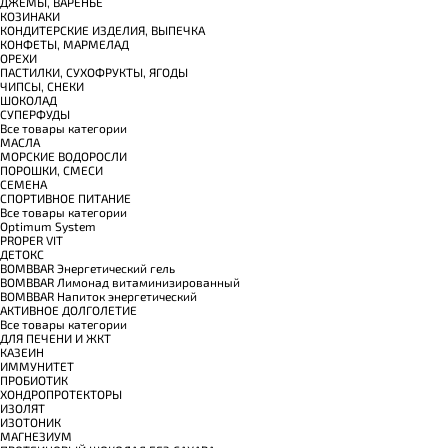
ДЖЕМЫ, ВАРЕНЬЕ
КОЗИНАКИ
КОНДИТЕРСКИЕ ИЗДЕЛИЯ, ВЫПЕЧКА
КОНФЕТЫ, МАРМЕЛАД
ОРЕХИ
ПАСТИЛКИ, СУХОФРУКТЫ, ЯГОДЫ
ЧИПСЫ, СНЕКИ
ШОКОЛАД
СУПЕРФУДЫ
Все товары категории
МАСЛА
МОРСКИЕ ВОДОРОСЛИ
ПОРОШКИ, СМЕСИ
СЕМЕНА
СПОРТИВНОЕ ПИТАНИЕ
Все товары категории
Optimum System
PROPER VIT
ДЕТОКС
BOMBBAR Энергетический гель
BOMBBAR Лимонад витаминизированный
BOMBBAR Напиток энергетический
АКТИВНОЕ ДОЛГОЛЕТИЕ
Все товары категории
ДЛЯ ПЕЧЕНИ И ЖКТ
КАЗЕИН
ИММУНИТЕТ
ПРОБИОТИК
ХОНДРОПРОТЕКТОРЫ
ИЗОЛЯТ
ИЗОТОНИК
МАГНЕЗИУМ