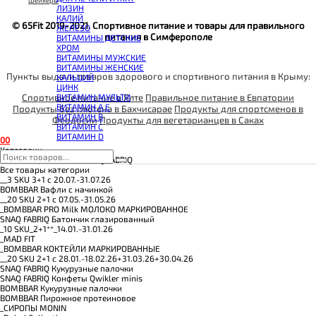
КОЭНЗИМ Q10
Шейкеры
ЛИЗИН
КРЕАТИН
КАЛИЙ
ПОЛЕЗНЫЕ ЖИРЫ
© 65Fit 2019-2021. Спортивное питание и товары для правильного
ЖЕЛЕЗО
ПРОТЕИН
питания в Симферополе
ВИТАМИНЫ ДЕТСКИЕ
ПРОТЕИНОВОЕ ПЕЧЕНЬЕ
ХРОМ
ПРОТЕИНОВЫЕ БАТОНЧИКИ
ВИТАМИНЫ МУЖСКИЕ
ПРОТЕИНОВЫЕ КАШИ
ВИТАМИНЫ ЖЕНСКИЕ
ТЕСТОБУСТЕРЫ
Пункты выдачи товаров здорового и спортивного питания в Крыму:
КАЛЬЦИЙ
ЦИТРУЛЛИН МАЛАТ
ЦИНК
ПРЕДТРЕНИРОВОЧНЫЕ КОМПЛЕКСЫ
Спортивное питание в Ялте
Правильное питание в Евпатории
ВИТАМИН МУЛЬТИ
ЭНЕРГЕТИКИ И ЖИРОСЖИГАТЕЛИ#
ВИТАМИН A E
Продукты без глютена в Бахчисарае
Продукты для спортсменов в
ВИТАМИН B
Феодосии
Продукты для вегетарианцев в Саках
ВИТАМИН C
ВИТАМИН D
0
0
Категории
BOMBBAR, CHIKALAB, SNAQ FABRIQ
Все товары категории
__3 SKU 3+1 с 20.07.-31.07.26
BOMBBAR Вафли с начинкой
__20 SKU 2+1 с 07.05.-31.05.26
_BOMBBAR PRO Milk МОЛОКО МАРКИРОВАННОЕ
SNAQ FABRIQ Батончик глазированный
_10 SKU_2+1**_14.01.-31.01.26
_MAD FIT
_BOMBBAR КОКТЕЙЛИ МАРКИРОВАННЫЕ
__20 SKU 2+1 с 28.01.-18.02.26+31.03.26+30.04.26
SNAQ FABRIQ Кукурузные палочки
SNAQ FABRIQ Конфеты Qwikler minis
BOMBBAR Кукурузные палочки
BOMBBAR Пирожное протеиновое
_CИРОПЫ MONIN