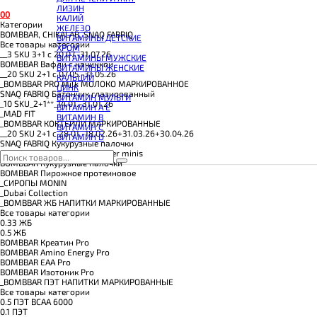
КОЭНЗИМ Q10
ЛИЗИН
КРЕАТИН
0
0
КАЛИЙ
ПОЛЕЗНЫЕ ЖИРЫ
Категории
ЖЕЛЕЗО
ПРОТЕИН
BOMBBAR, CHIKALAB, SNAQ FABRIQ
ВИТАМИНЫ ДЕТСКИЕ
ПРОТЕИНОВОЕ ПЕЧЕНЬЕ
Все товары категории
ХРОМ
ПРОТЕИНОВЫЕ БАТОНЧИКИ
__3 SKU 3+1 с 20.07.-31.07.26
ВИТАМИНЫ МУЖСКИЕ
ПРОТЕИНОВЫЕ КАШИ
BOMBBAR Вафли с начинкой
ВИТАМИНЫ ЖЕНСКИЕ
ТЕСТОБУСТЕРЫ
__20 SKU 2+1 с 07.05.-31.05.26
КАЛЬЦИЙ
ЦИТРУЛЛИН МАЛАТ
_BOMBBAR PRO Milk МОЛОКО МАРКИРОВАННОЕ
ЦИНК
ПРЕДТРЕНИРОВОЧНЫЕ КОМПЛЕКСЫ
SNAQ FABRIQ Батончик глазированный
ВИТАМИН МУЛЬТИ
ЭНЕРГЕТИКИ И ЖИРОСЖИГАТЕЛИ#
_10 SKU_2+1**_14.01.-31.01.26
ВИТАМИН A E
_MAD FIT
ВИТАМИН B
_BOMBBAR КОКТЕЙЛИ МАРКИРОВАННЫЕ
ВИТАМИН C
__20 SKU 2+1 с 28.01.-18.02.26+31.03.26+30.04.26
ВИТАМИН D
SNAQ FABRIQ Кукурузные палочки
SNAQ FABRIQ Конфеты Qwikler minis
BOMBBAR Кукурузные палочки
BOMBBAR Пирожное протеиновое
_CИРОПЫ MONIN
_Dubai Collection
_BOMBBAR ЖБ НАПИТКИ МАРКИРОВАННЫЕ
Все товары категории
0.33 ЖБ
0.5 ЖБ
BOMBBAR Креатин Pro
BOMBBAR Amino Energy Pro
BOMBBAR EAA Pro
BOMBBAR Изотоник Pro
_BOMBBAR ПЭТ НАПИТКИ МАРКИРОВАННЫЕ
Все товары категории
0.5 ПЭТ ВСАА 6000
0.1 ПЭТ