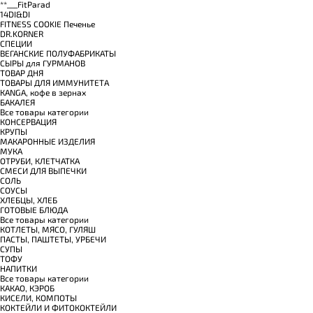
**___FitParad
14DI&DI
FITNESS COOKIE Печенье
DR.KORNER
СПЕЦИИ
ВЕГАНСКИЕ ПОЛУФАБРИКАТЫ
СЫРЫ для ГУРМАНОВ
TОВАР ДНЯ
TОВАРЫ ДЛЯ ИММУНИТЕТА
КANGA, кофе в зернах
БАКАЛЕЯ
Все товары категории
КОНСЕРВАЦИЯ
КРУПЫ
МАКАРОННЫЕ ИЗДЕЛИЯ
МУКА
ОТРУБИ, КЛЕТЧАТКА
СМЕСИ ДЛЯ ВЫПЕЧКИ
СОЛЬ
СОУСЫ
ХЛЕБЦЫ, ХЛЕБ
ГОТОВЫЕ БЛЮДА
Все товары категории
КОТЛЕТЫ, МЯСО, ГУЛЯШ
ПАСТЫ, ПАШТЕТЫ, УРБЕЧИ
СУПЫ
ТОФУ
НАПИТКИ
Все товары категории
КАКАО, КЭРОБ
КИСЕЛИ, КОМПОТЫ
КОКТЕЙЛИ И ФИТОКОКТЕЙЛИ