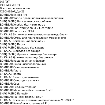
0.5 ПЭТ
14BOMBBAR_24
Все товары категории
12BOMBBAR_Дек25
BOMBBAR Гейнер Pro
BOMBBAR Чипсы протеиновые цельнозерновые
SNAQ FABRIQ Чипсы низкокалорийные
BOMBBAR Хлебцы безглютеновые
BOMBBAR Напиток Гуарана и L-carnitine
BOMBBAR Напиток с BCAA
CHIKALAB Витамины, минералы, пищевые добавки
BOMBBAR Смесь для приготовления мороженого
CHIKALAB Коктейль коллагеновый
SNAQ FABRIQ Паста
SNAQ FABRIQ Шоколад без сахара
CHIKALAB Шоколад без сахара
SNAQ FABRIQ Драже в шоколаде без сахара
CHIKALAB Драже в шоколаде без сахара
BOMBBAR Каша овсяная с белком
BOMBBAR Джем низкокалорийный
BOMBBAR Сахарозаменитель
BOMBBAR Паста
CHIKALAB Паста
CHIKALAB Смеси для выпечки
BOMBBAR Смеси для выпечки
BOMBBAR Соус
BOMBBAR Сладкий топпинг
BOMBBAR Макароны без глютена Fusilli
SNAQ FABRIQ Панкейк
BOMBBAR Панкейк протеиновый
CHIKALAB Коктейль витаминно-минеральный VitaWHEY
BOMBBAR Коктейль протеиновый Pro