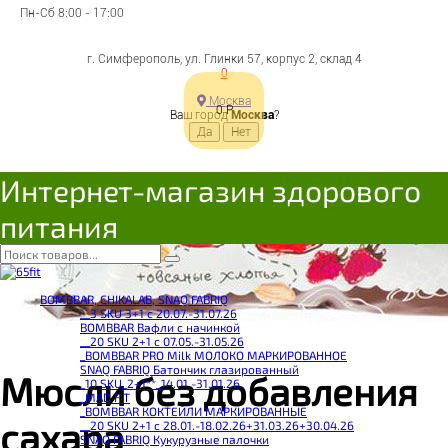
Пн-Сб 8:00 - 17:00
г. Симферополь, ул. Глинки 57, корпус 2, склад 4
0
Москва
0
Р
Ваш город
Москва
?
Интернет-магазин здорового
питания
BOMBBAR, CHIKALAB, SNAQ FABRIQ
__3 SKU 3+1 с 20.07.-31.07.26
BOMBBAR Вафли с начинкой
__20 SKU 2+1 с 07.05.-31.05.26
_BOMBBAR PRO Milk МОЛОКО МАРКИРОВАННОЕ
SNAQ FABRIQ Батончик глазированный
Мюсли без добавления
_10 SKU_2+1**_14.01.-31.01.26
_MAD FIT
_BOMBBAR КОКТЕЙЛИ МАРКИРОВАННЫЕ
сахара
__20 SKU 2+1 с 28.01.-18.02.26+31.03.26+30.04.26
SNAQ FABRIQ Кукурузные палочки