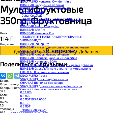
SNAQ FABRIQ Конфеты Qwikler minis
BOMBBAR Кукурузные палочки
Мультифруктовые
BOMBBAR Пирожное протеиновое
_CИРОПЫ MONIN
_Dubai Collection
350гр, Фруктовница
_BOMBBAR ЖБ НАПИТКИ МАРКИРОВАННЫЕ
BOMBBAR Креатин Pro
BOMBBAR Amino Energy Pro
BOMBBAR EAA Pro
BOMBBAR Изотоник Pro
Цена:
_BOMBBAR ПЭТ НАПИТКИ МАРКИРОВАННЫЕ
114
Р
14BOMBBAR_24
BOMBBAR Гейнер Pro
Под заказ
BOMBBAR Чипсы протеиновые цельнозерновые
В корзину
Добавляется...
Добавлен
SNAQ FABRIQ Чипсы низкокалорийные
BOMBBAR Хлебцы безглютеновые
BOMBBAR Напиток Гуарана и L-carnitine
BOMBBAR Напиток с BCAA
Поделиться с друзьями
CHIKALAB Витамины, минералы, пищевые добавки
BOMBBAR Смесь для приготовления мороженого
CHIKALAB Коктейль коллагеновый
SNAQ FABRIQ Паста
SNAQ FABRIQ Шоколад без сахара
Бренд
CHIKALAB Шоколад без сахара
Фруктовница
SNAQ FABRIQ Драже в шоколаде без сахара
Калорийность
CHIKALAB Драже в шоколаде без сахара
323
0.33 ЖБ
BOMBBAR Каша овсяная с белком
Белки
0.5 ЖБ
BOMBBAR Джем низкокалорийный
8.2
0.5 ПЭТ ВСАА 6000
BOMBBAR Сахарозаменитель
Жиры
0.1 ПЭТ
BOMBBAR Паста
1.5
0.5 ПЭТ
CHIKALAB Паста
Углеводы
12BOMBBAR_Дек25
CHIKALAB Смеси для выпечки
69.1