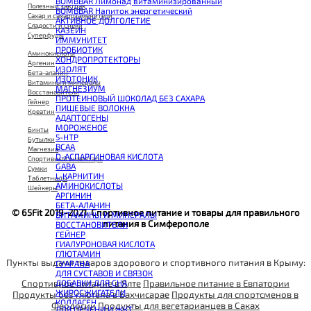
BOMBBAR Лимонад витаминизированный
Полезный завтрак
BOMBBAR Напиток энергетический
Сахар и сахарозаменители
АКТИВНОЕ ДОЛГОЛЕТИЕ
Сладости и снеки
КАЗЕИН
Суперфуды
ИММУНИТЕТ
ПРОБИОТИК
Аминокислоты
ХОНДРОПРОТЕКТОРЫ
Аргенин
ИЗОЛЯТ
Бета-аланин
ИЗОТОНИК
Витамины и минералы
МАГНЕЗИУМ
Восстановители
ПРОТЕИНОВЫЙ ШОКОЛАД БЕЗ САХАРА
Гейнер
ПИЩЕВЫЕ ВОЛОКНА
Креатин
АДАПТОГЕНЫ
МОРОЖЕНОЕ
Бинты
5-HTP
Бутылки
BCAA
Магнезия
D-АСПАРГИНОВАЯ КИСЛОТА
Спортивный инвентарь
GABA
Сумки
L-КАРНИТИН
Таблетницы
АМИНОКИСЛОТЫ
Шейкеры
АРГИНИН
БЕТА-АЛАНИН
© 65Fit 2019-2021. Спортивное питание и товары для правильного
ВИТАМИНЫ И МИНЕРАЛЫ
питания в Симферополе
ВОССТАНОВИТЕЛИ
ГЕЙНЕР
ГИАЛУРОНОВАЯ КИСЛОТА
ГЛЮТАМИН
Пункты выдачи товаров здорового и спортивного питания в Крыму:
ГУАРАНА
ДЛЯ СУСТАВОВ И СВЯЗОК
Спортивное питание в Ялте
Правильное питание в Евпатории
ДОБАВКИ ДЛЯ СНА
ЖИРОСЖИГАТЕЛИ
Продукты без глютена в Бахчисарае
Продукты для спортсменов в
КОЛЛАГЕН
Феодосии
Продукты для вегетарианцев в Саках
ДЛЯ ПЕЧЕНИ И ЖКТ