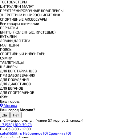
ТЕСТОБУСТЕРЫ
ЦИТРУЛЛИН МАЛАТ
ПРЕДТРЕНИРОВОЧНЫЕ КОМПЛЕКСЫ
ЭНЕРГЕТИКИ И ЖИРОСЖИГАТЕЛИ#
СПОРТИВНЫЕ АКСЕССУАРЫ
Все товары категории
ПЕРЧАТКИ
БИНТЫ (КОЛЕННЫЕ, КИСТЕВЫЕ)
БУТЫЛКИ
ЛЯМКИ ДЛЯ ТЯГИ
МАГНЕЗИЯ
ПОЯСЫ
СПОРТИВНЫЙ ИНВЕНТАРЬ
СУМКИ
ТАБЛЕТНИЦЫ
ШЕЙКЕРЫ
ДЛЯ ВЕГЕТАРИАНЦЕВ
ПРИ ЗАБОЛЕВАНИЯХ
ДЛЯ ПОХУДЕНИЯ
ДЛЯ ДИАБЕТИКОВ
ДЛЯ ВЕГАНОВ
ДЛЯ СПОРТСМЕНОВ
65fit
Ваш город:
Москва
Ваш город
Москва
?
г. Симферополь, ул. Глинки 57, корпус 2, склад 4
+7 (989) 610-30-74
Пн-Сб 8:00 - 17:00
sale@65fit.ru
Избранное (
0
)
Сравнить (
0
)
Личный кабинет