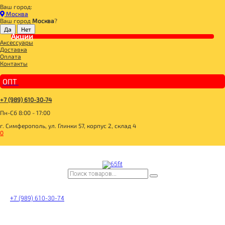
Ваш город:
Главная
Москва
ДЛЯ ЗДОРОВОГО ПИТАНИЯ
Ваш город
Москва
?
ПОЛЕЗНЫЙ ЗАВТРАК
МЮСЛИ, ХЛОПЬЯ
Акции
Аксессуары
Мюсли без добавления сахара Мультифруктовые 350гр, Фруктовница
Доставка
Оплата
Контакты
ОПТ
+7 (989) 610-30-74
Пн-Сб 8:00 - 17:00
г. Симферополь, ул. Глинки 57, корпус 2, склад 4
0
+7 (989) 610-30-74