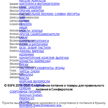
КИСЕЛИ, КОМПОТЫ
CHIKALAB Вафля двойная с начинкой
КОКТЕЙЛИ И ФИТОКОКТЕЙЛИ
Бакалея
SNAQ FABRIQ Вафли с начинкой
КОФЕ, ЦИКОРИЙ
Готовые блюда
SNAQ FABRIQ Хлебцы рисовые
ПРОЧИЕ НАПИТКИ
Напитки
SNAQ FABRIQ Батончик шоколадный без сахара Qwikler
РАСТИТЕЛЬНОЕ МОЛОКО, СЛИВКИ, ЙОГУРТЫ
Полезный завтрак
SNAQ FABRIQ Батончик в шоколаде Coco
ЧАЙ
Сахар и сахарозаменители
SNAQ FABRIQ Батончик в шоколаде Snaqer
ПУДИНГ
Сладости и снеки
ГРАНОЛА
Суперфуды
КАШИ
Аминокислоты
МЮСЛИ, ХЛОПЬЯ
Аргенин
ДРУГИЕ САХАРОЗАМЕНИТЕЛИ
Бета-аланин
САХАР
Витамины и минералы
СИРОПЫ И ТОППИНГИ
Восстановители
СНЭКИ И БАТОНЧИКИ
Гейнер
БЕЗЕ, ЗЕФИР, ПАСТИЛА
Креатин
ДЖЕМЫ, ВАРЕНЬЕ
КОЗИНАКИ
Бинты
КОНДИТЕРСКИЕ ИЗДЕЛИЯ, ВЫПЕЧКА
Бутылки
КОНФЕТЫ, МАРМЕЛАД
Магнезия
ОРЕХИ
Спортивный инвентарь
ПАСТИЛКИ, СУХОФРУКТЫ, ЯГОДЫ
Сумки
ЧИПСЫ, СНЕКИ
Таблетницы
ШОКОЛАД
Шейкеры
МАСЛА
МОРСКИЕ ВОДОРОСЛИ
ПОРОШКИ, СМЕСИ
© 65Fit 2019-2021. Спортивное питание и товары для правильного
СЕМЕНА
питания в Симферополе
СПОРТИВНОЕ ПИТАНИЕ
Optimum System
PROPER VIT
ДЕТОКС
Пункты выдачи товаров здорового и спортивного питания в Крыму:
BOMBBAR Энергетический гель