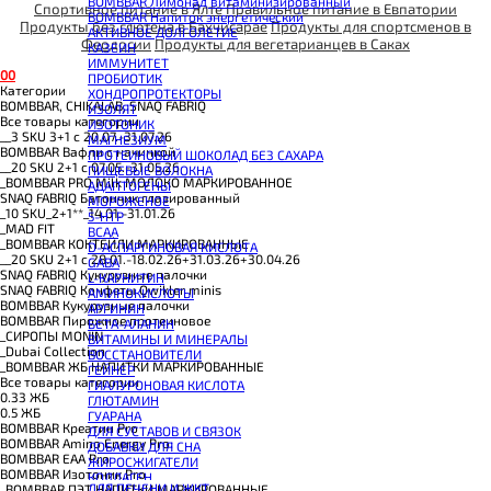
BOMBBAR Лимонад витаминизированный
Спортивное питание в Ялте
Правильное питание в Евпатории
BOMBBAR Напиток энергетический
Продукты без глютена в Бахчисарае
Продукты для спортсменов в
АКТИВНОЕ ДОЛГОЛЕТИЕ
Феодосии
Продукты для вегетарианцев в Саках
КАЗЕИН
ИММУНИТЕТ
0
0
ПРОБИОТИК
Категории
ХОНДРОПРОТЕКТОРЫ
BOMBBAR, CHIKALAB, SNAQ FABRIQ
ИЗОЛЯТ
Все товары категории
ИЗОТОНИК
__3 SKU 3+1 с 20.07.-31.07.26
МАГНЕЗИУМ
BOMBBAR Вафли с начинкой
ПРОТЕИНОВЫЙ ШОКОЛАД БЕЗ САХАРА
__20 SKU 2+1 с 07.05.-31.05.26
ПИЩЕВЫЕ ВОЛОКНА
_BOMBBAR PRO Milk МОЛОКО МАРКИРОВАННОЕ
АДАПТОГЕНЫ
SNAQ FABRIQ Батончик глазированный
МОРОЖЕНОЕ
_10 SKU_2+1**_14.01.-31.01.26
5-HTP
_MAD FIT
BCAA
_BOMBBAR КОКТЕЙЛИ МАРКИРОВАННЫЕ
D-АСПАРГИНОВАЯ КИСЛОТА
__20 SKU 2+1 с 28.01.-18.02.26+31.03.26+30.04.26
GABA
SNAQ FABRIQ Кукурузные палочки
L-КАРНИТИН
SNAQ FABRIQ Конфеты Qwikler minis
АМИНОКИСЛОТЫ
BOMBBAR Кукурузные палочки
АРГИНИН
BOMBBAR Пирожное протеиновое
БЕТА-АЛАНИН
_CИРОПЫ MONIN
ВИТАМИНЫ И МИНЕРАЛЫ
_Dubai Collection
ВОССТАНОВИТЕЛИ
_BOMBBAR ЖБ НАПИТКИ МАРКИРОВАННЫЕ
ГЕЙНЕР
Все товары категории
ГИАЛУРОНОВАЯ КИСЛОТА
0.33 ЖБ
ГЛЮТАМИН
0.5 ЖБ
ГУАРАНА
BOMBBAR Креатин Pro
ДЛЯ СУСТАВОВ И СВЯЗОК
BOMBBAR Amino Energy Pro
ДОБАВКИ ДЛЯ СНА
BOMBBAR EAA Pro
ЖИРОСЖИГАТЕЛИ
BOMBBAR Изотоник Pro
КОЛЛАГЕН
ДЛЯ ПЕЧЕНИ И ЖКТ
_BOMBBAR ПЭТ НАПИТКИ МАРКИРОВАННЫЕ