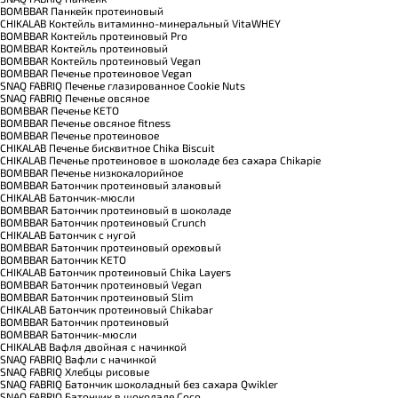
BOMBBAR Панкейк протеиновый
CHIKALAB Коктейль витаминно-минеральный VitaWHEY
BOMBBAR Коктейль протеиновый Pro
BOMBBAR Коктейль протеиновый
BOMBBAR Коктейль протеиновый Vegan
BOMBBAR Печенье протеиновое Vegan
SNAQ FABRIQ Печенье глазированное Cookie Nuts
SNAQ FABRIQ Печенье овсяное
BOMBBAR Печенье KETO
BOMBBAR Печенье овсяное fitness
BOMBBAR Печенье протеиновое
CHIKALAB Печенье бисквитное Chika Biscuit
CHIKALAB Печенье протеиновое в шоколаде без сахара Chikapie
BOMBBAR Печенье низкокалорийное
BOMBBAR Батончик протеиновый злаковый
CHIKALAB Батончик-мюсли
BOMBBAR Батончик протеиновый в шоколаде
BOMBBAR Батончик протеиновый Crunch
CHIKALAB Батончик с нугой
BOMBBAR Батончик протеиновый ореховый
BOMBBAR Батончик KETO
CHIKALAB Батончик протеиновый Chika Layers
BOMBBAR Батончик протеиновый Vegan
BOMBBAR Батончик протеиновый Slim
CHIKALAB Батончик протеиновый Chikabar
BOMBBAR Батончик протеиновый
BOMBBAR Батончик-мюсли
CHIKALAB Вафля двойная с начинкой
SNAQ FABRIQ Вафли с начинкой
SNAQ FABRIQ Хлебцы рисовые
SNAQ FABRIQ Батончик шоколадный без сахара Qwikler
SNAQ FABRIQ Батончик в шоколаде Coco