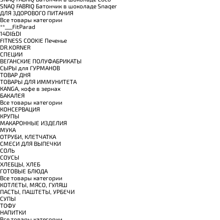
SNAQ FABRIQ Батончик в шоколаде Snaqer
ДЛЯ ЗДОРОВОГО ПИТАНИЯ
Все товары категории
**___FitParad
14DI&DI
FITNESS COOKIE Печенье
DR.KORNER
СПЕЦИИ
ВЕГАНСКИЕ ПОЛУФАБРИКАТЫ
СЫРЫ для ГУРМАНОВ
TОВАР ДНЯ
TОВАРЫ ДЛЯ ИММУНИТЕТА
КANGA, кофе в зернах
БАКАЛЕЯ
Все товары категории
КОНСЕРВАЦИЯ
КРУПЫ
МАКАРОННЫЕ ИЗДЕЛИЯ
МУКА
ОТРУБИ, КЛЕТЧАТКА
СМЕСИ ДЛЯ ВЫПЕЧКИ
СОЛЬ
СОУСЫ
ХЛЕБЦЫ, ХЛЕБ
ГОТОВЫЕ БЛЮДА
Все товары категории
КОТЛЕТЫ, МЯСО, ГУЛЯШ
ПАСТЫ, ПАШТЕТЫ, УРБЕЧИ
СУПЫ
ТОФУ
НАПИТКИ
Все товары категории