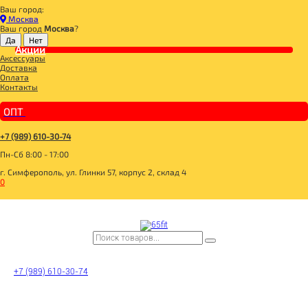
Ваш город:
Главная
Москва
ДЛЯ ЗДОРОВОГО ПИТАНИЯ
Ваш город
Москва
?
ПОЛЕЗНЫЙ ЗАВТРАК
МЮСЛИ, ХЛОПЬЯ
Акции
Аксессуары
Мюсли без добавления сахара Мультифруктовые 500гр, Фруктовница
Доставка
Оплата
Контакты
ОПТ
+7 (989) 610-30-74
Пн-Сб 8:00 - 17:00
г. Симферополь, ул. Глинки 57, корпус 2, склад 4
0
+7 (989) 610-30-74
Мюсли без добавления