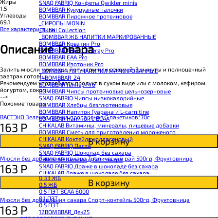
Жиры
SNAQ FABRIQ Конфеты Qwikler minis
1.5
BOMBBAR Кукурузные палочки
Углеводы
BOMBBAR Пирожное протеиновое
69.1
_CИРОПЫ MONIN
Все характеристики
_Dubai Collection
_BOMBBAR ЖБ НАПИТКИ МАРКИРОВАННЫЕ
BOMBBAR Креатин Pro
Описание Товара
BOMBBAR Amino Energy Pro
BOMBBAR EAA Pro
BOMBBAR Изотоник Pro
Залить мюсли молоком, йогуртом или соком, 2-3 минуты и полноценный
_BOMBBAR ПЭТ НАПИТКИ МАРКИРОВАННЫЕ
завтрак готов!
14BOMBBAR_24
Рекомендуем употреблять продукт в сухом виде или с молоком, кефиром,
BOMBBAR Гейнер Pro
йогуртом, соком.
BOMBBAR Чипсы протеиновые цельнозерновые
-->
SNAQ FABRIQ Чипсы низкокалорийные
Похожие товары
BOMBBAR Хлебцы безглютеновые
BOMBBAR Напиток Гуарана и L-carnitine
ВАСТЭКО Зеленая гречка пропареная 5 пакетиков*70г
BOMBBAR Напиток с BCAA
163
Р
CHIKALAB Витамины, минералы, пищевые добавки
BOMBBAR Смесь для приготовления мороженого
CHIKALAB Коктейль коллагеновый
В корзину
SNAQ FABRIQ Паста
SNAQ FABRIQ Шоколад без сахара
Мюсли без добавления сахара Тропический рай 500гр, Фруктовница
CHIKALAB Шоколад без сахара
163
Р
SNAQ FABRIQ Драже в шоколаде без сахара
CHIKALAB Драже в шоколаде без сахара
0.33 ЖБ
BOMBBAR Каша овсяная с белком
В корзину
0.5 ЖБ
BOMBBAR Джем низкокалорийный
0.5 ПЭТ ВСАА 6000
BOMBBAR Сахарозаменитель
0.1 ПЭТ
Мюсли без добавления сахара Спорт-коктейль 500гр, Фруктовница
BOMBBAR Паста
0.5 ПЭТ
163
Р
CHIKALAB Паста
12BOMBBAR_Дек25
CHIKALAB Смеси для выпечки