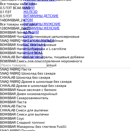
КОЭНЗИМ Q10
ЛИЗИН
Все товары категории
КРЕАТИН
КАЛИЙ
0.5 ПЭТ ВСАА 6000
ПОЛЕЗНЫЕ ЖИРЫ
ЖЕЛЕЗО
0.1 ПЭТ
ПРОТЕИН
ВИТАМИНЫ ДЕТСКИЕ
0.5 ПЭТ
ПРОТЕИНОВОЕ ПЕЧЕНЬЕ
ХРОМ
14BOMBBAR_24
ПРОТЕИНОВЫЕ БАТОНЧИКИ
ВИТАМИНЫ МУЖСКИЕ
Все товары категории
ПРОТЕИНОВЫЕ КАШИ
ВИТАМИНЫ ЖЕНСКИЕ
12BOMBBAR_Дек25
ТЕСТОБУСТЕРЫ
КАЛЬЦИЙ
BOMBBAR Гейнер Pro
ЦИТРУЛЛИН МАЛАТ
ЦИНК
BOMBBAR Чипсы протеиновые цельнозерновые
ПРЕДТРЕНИРОВОЧНЫЕ КОМПЛЕКСЫ
ВИТАМИН МУЛЬТИ
SNAQ FABRIQ Чипсы низкокалорийные
ЭНЕРГЕТИКИ И ЖИРОСЖИГАТЕЛИ#
ВИТАМИН A E
BOMBBAR Хлебцы безглютеновые
ВИТАМИН B
BOMBBAR Напиток Гуарана и L-carnitine
ВИТАМИН C
BOMBBAR Напиток с BCAA
ВИТАМИН D
CHIKALAB Витамины, минералы, пищевые добавки
BOMBBAR Смесь для приготовления мороженого
CHIKALAB Коктейль коллагеновый
SNAQ FABRIQ Паста
SNAQ FABRIQ Шоколад без сахара
CHIKALAB Шоколад без сахара
SNAQ FABRIQ Драже в шоколаде без сахара
CHIKALAB Драже в шоколаде без сахара
BOMBBAR Каша овсяная с белком
BOMBBAR Джем низкокалорийный
BOMBBAR Сахарозаменитель
BOMBBAR Паста
CHIKALAB Паста
CHIKALAB Смеси для выпечки
BOMBBAR Смеси для выпечки
BOMBBAR Соус
BOMBBAR Сладкий топпинг
BOMBBAR Макароны без глютена Fusilli
SNAQ FABRIQ Панкейк