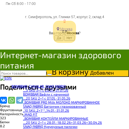
Пн-Сб 8:00 - 17:00
сахара
г. Симферополь, ул. Глинки 57, корпус 2, склад 4
Мультифруктовые
0
Москва
0
Р
500гр, Фруктовница
Ваш город
Москва
?
Интернет-магазин здорового
Цена:
163
Р
питания
Под заказ
В корзину
Добавляется...
Добавлен
Поделиться с друзьями
BOMBBAR, CHIKALAB, SNAQ FABRIQ
__3 SKU 3+1 с 20.07.-31.07.26
BOMBBAR Вафли с начинкой
__20 SKU 2+1 с 07.05.-31.05.26
_BOMBBAR PRO Milk МОЛОКО МАРКИРОВАННОЕ
Бренд
SNAQ FABRIQ Батончик глазированный
Фруктовница
_10 SKU_2+1**_14.01.-31.01.26
Калорийность
_MAD FIT
323
_BOMBBAR КОКТЕЙЛИ МАРКИРОВАННЫЕ
Белки
__20 SKU 2+1 с 28.01.-18.02.26+31.03.26+30.04.26
8.2
SNAQ FABRIQ Кукурузные палочки