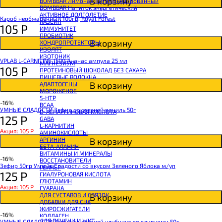
В корзину
BOMBBAR Лимонад витаминизированный
BOMBBAR Напиток энергетический
АКТИВНОЕ ДОЛГОЛЕТИЕ
Кэроб необжаренный 100гр, Royal Forest
КАЗЕИН
105
Р
ИММУНИТЕТ
ПРОБИОТИК
В корзину
ХОНДРОПРОТЕКТОРЫ
ИЗОЛЯТ
ИЗОТОНИК
VPLAB L-CARNITINE 1500 Ананас ампула 25 мл
МАГНЕЗИУМ
105
Р
ПРОТЕИНОВЫЙ ШОКОЛАД БЕЗ САХАРА
ПИЩЕВЫЕ ВОЛОКНА
В корзину
АДАПТОГЕНЫ
МОРОЖЕНОЕ
5-HTP
-16%
BCAA
УМНЫЕ СЛАДОСТИ Зефир со стевией ваниль 50г
D-АСПАРГИНОВАЯ КИСЛОТА
125
Р
GABA
L-КАРНИТИН
Акция: 105
Р
АМИНОКИСЛОТЫ
В корзину
АРГИНИН
БЕТА-АЛАНИН
ВИТАМИНЫ И МИНЕРАЛЫ
-16%
ВОССТАНОВИТЕЛИ
Зефир 50гр Умные Сладости со вкусом Зеленого Яблока м/уп
ГЕЙНЕР
125
Р
ГИАЛУРОНОВАЯ КИСЛОТА
ГЛЮТАМИН
Акция: 105
Р
ГУАРАНА
ДЛЯ СУСТАВОВ И СВЯЗОК
В корзину
ДОБАВКИ ДЛЯ СНА
ЖИРОСЖИГАТЕЛИ
-16%
КОЛЛАГЕН
ДЛЯ ПЕЧЕНИ И ЖКТ
УМНЫЕ СЛАДОСТИ Зефир со стевией клубника со сливками 50г