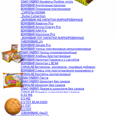
SNAQ FABRIQ Конфеты Qwikler minis
BOMBBAR Кукурузные палочки
BOMBBAR Пирожное протеиновое
_CИРОПЫ MONIN
_Dubai Collection
_BOMBBAR ЖБ НАПИТКИ МАРКИРОВАННЫЕ
BOMBBAR Креатин Pro
BOMBBAR Amino Energy Pro
BOMBBAR EAA Pro
BOMBBAR Изотоник Pro
_BOMBBAR ПЭТ НАПИТКИ МАРКИРОВАННЫЕ
14BOMBBAR_24
BOMBBAR Гейнер Pro
BOMBBAR Чипсы протеиновые цельнозерновые
SNAQ FABRIQ Чипсы низкокалорийные
BOMBBAR Хлебцы безглютеновые
BOMBBAR Напиток Гуарана и L-carnitine
BOMBBAR Напиток с BCAA
CHIKALAB Витамины, минералы, пищевые добавки
BOMBBAR Смесь для приготовления мороженого
CHIKALAB Коктейль коллагеновый
SNAQ FABRIQ Паста
SNAQ FABRIQ Шоколад без сахара
CHIKALAB Шоколад без сахара
SNAQ FABRIQ Драже в шоколаде без сахара
CHIKALAB Драже в шоколаде без сахара
0.33 ЖБ
BOMBBAR Каша овсяная с белком
0.5 ЖБ
BOMBBAR Джем низкокалорийный
0.5 ПЭТ ВСАА 6000
BOMBBAR Сахарозаменитель
0.1 ПЭТ
BOMBBAR Паста
0.5 ПЭТ
CHIKALAB Паста
12BOMBBAR_Дек25
CHIKALAB Смеси для выпечки