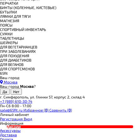
ПЕРЧАТКИ
БИНТЫ (КОЛЕННЫЕ, КИСТЕВЫЕ)
БУТЫЛКИ
ЛЯМКИ ДЛЯ ТЯГИ
МАГНЕЗИЯ
ПОЯСЫ
СПОРТИВНЫЙ ИНВЕНТАРЬ
СУМКИ
ТАБЛЕТНИЦЫ
ШЕЙКЕРЫ
ДЛЯ ВЕГЕТАРИАНЦЕВ
ПРИ ЗАБОЛЕВАНИЯХ
ДЛЯ ПОХУДЕНИЯ
ДЛЯ ДИАБЕТИКОВ
ДЛЯ ВЕГАНОВ
ДЛЯ СПОРТСМЕНОВ
65fit
Ваш город:
Москва
Ваш город
Москва
?
г. Симферополь, ул. Глинки 57, корпус 2, склад 4
+7 (989) 610-30-74
Пн-Сб 8:00 - 17:00
sale@65fit.ru
Избранное (
0
)
Сравнить (
0
)
Личный кабинет
Регистрация
Вход
Информация
Акции
Аксессуары
Доставка
Оплата