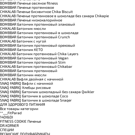
BOMBBAR Печенье овсяное fitness
BOMBBAR Печенье протеиновое
CHIKALAB Печенье бисквитное Chika Biscuit
CHIKALAB Печенье протеиновое в шоколаде без сахара Chikapie
BOMBBAR Печенье низкокалорийное
BOMBBAR Батончик протеиновый злаковый
CHIKALAB Батончик-мюсли
BOMBBAR Батончик протеиновый в шоколаде
BOMBBAR Батончик протеиновый Crunch
CHIKALAB Батончик с нугой
BOMBBAR Батончик протеиновый ореховый
BOMBBAR Батончик KETO
CHIKALAB Батончик протеиновый Chika Layers
BOMBBAR Батончик протеиновый Vegan
BOMBBAR Батончик протеиновый Slim
CHIKALAB Батончик протеиновый Chikabar
BOMBBAR Батончик протеиновый
BOMBBAR Батончик-мюсли
CHIKALAB Вафля двойная с начинкой
SNAQ FABRIQ Вафли с начинкой
SNAQ FABRIQ Хлебцы рисовые
SNAQ FABRIQ Батончик шоколадный без сахара Qwikler
SNAQ FABRIQ Батончик в шоколаде Coco
SNAQ FABRIQ Батончик в шоколаде Snaqer
ДЛЯ ЗДОРОВОГО ПИТАНИЯ
Все товары категории
**___FitParad
14DI&DI
FITNESS COOKIE Печенье
DR.KORNER
СПЕЦИИ
ВЕГАНСКИЕ ПОЛУФАБРИКАТЫ