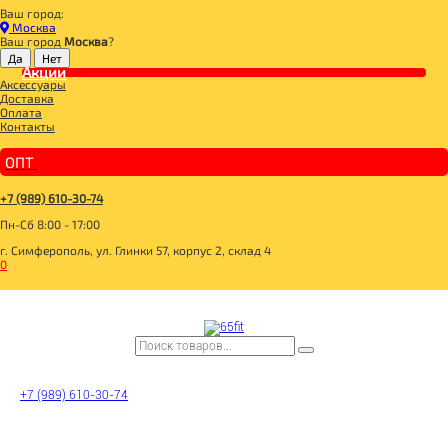
Ваш город:
Главная
Москва
BOMBBAR, CHIKALAB, SNAQ FABRIQ
Ваш город
Москва
?
BOMBBAR Печенье низкокалорийное
Акции
BOMBBAR Печенье неглазированное "Апельсин-Имбирь" 40г
Аксессуары
Доставка
Оплата
Контакты
ОПТ
+7 (989) 610-30-74
Пн-Сб 8:00 - 17:00
г. Симферополь, ул. Глинки 57, корпус 2, склад 4
0
+7 (989) 610-30-74