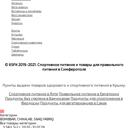
Аргенин
Бета-аланин
Витамины и минералы
Восстановители
Гейнер
Креатин
Бинты
Бутылки
Магнезия
Спортивный инвентарь
Сумки
Таблетницы
Шейкеры
© 65Fit 2019-2021. Спортивное питание и товары для правильного
питания в Симферополе
Пункты выдачи товаров здорового и спортивного питания в Крыму:
Спортивное питание в Ялте
Правильное питание в Евпатории
Продукты без глютена в Бахчисарае
Продукты для спортсменов в
Феодосии
Продукты для вегетарианцев в Саках
0
0
Категории
BOMBBAR, CHIKALAB, SNAQ FABRIQ
Все товары категории
__3 SKU 3+1 с 20.07.-31.07.26