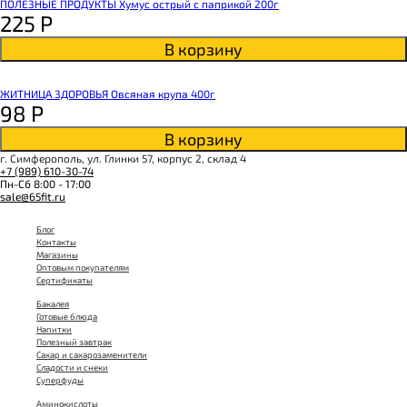
ПОЛЕЗНЫЕ ПРОДУКТЫ Хумус острый с паприкой 200г
225
Р
В корзину
ЖИТНИЦА ЗДОРОВЬЯ Овсяная крупа 400г
98
Р
В корзину
г. Симферополь, ул. Глинки 57, корпус 2, склад 4
+7 (989) 610-30-74
Пн-Сб 8:00 - 17:00
sale@65fit.ru
Блог
Контакты
Магазины
Оптовым покупателям
Сертификаты
Бакалея
Готовые блюда
Напитки
Полезный завтрак
Сахар и сахарозаменители
Сладости и снеки
Суперфуды
Аминокислоты