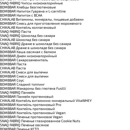
SNAQ FABRIQ Чипсы низкокалорийные
BOMBBAR Хлебцы безглютеновые
BOMBBAR Напиток Гуарана и L-carnitine
BOMBBAR Напиток с BCAA
CHIKALAB Витамины, минералы, пищевые добавки
BOMBBAR Смесь для приготовления мороженого
CHIKALAB Коктейль коллагеновый
SNAQ FABRIQ Паста
SNAQ FABRIQ Шоколад без сахара
CHIKALAB Шоколад без сахара
SNAQ FABRIQ Драже в шоколаде без сахара
CHIKALAB Драже в шоколаде без сахара
BOMBBAR Каша овсяная с белком
BOMBBAR Джем низкокалорийный
BOMBBAR Сахарозаменитель
BOMBBAR Паста
CHIKALAB Паста
CHIKALAB Смеси для выпечки
BOMBBAR Смеси для выпечки
BOMBBAR Соус
BOMBBAR Сладкий топпинг
BOMBBAR Макароны без глютена Fusilli
SNAQ FABRIQ Панкейк
BOMBBAR Панкейк протеиновый
CHIKALAB Коктейль витаминно-минеральный VitaWHEY
BOMBBAR Коктейль протеиновый Pro
BOMBBAR Коктейль протеиновый
BOMBBAR Коктейль протеиновый Vegan
BOMBBAR Печенье протеиновое Vegan
SNAQ FABRIQ Печенье глазированное Cookie Nuts
SNAQ FABRIQ Печенье овсяное
BOMBBAR Печенье KETO