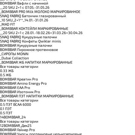
BOMBBAR Вафли с начинкой
__20 SKU 2+1 с 07.05.-31.05.26
_BOMBBAR PRO Milk МОЛОКО МАРКИРОВАННОЕ
SNAQ FABRIQ Батончик глазированный
_10 SKU_2+1**_14.01.-31.01.26
_MAD FIT
_BOMBBAR КОКТЕЙЛИ МАРКИРОВАННЫЕ
__20 SKU 2+1 с 28.01.-18.02.26+31.03.26+30.04.26
SNAQ FABRIQ Кукурузные палочки
SNAQ FABRIQ Конфеты Qwikler minis
BOMBBAR Кукурузные палочки
BOMBBAR Пирожное протеиновое
_CИРОПЫ MONIN
_Dubai Collection
_BOMBBAR ЖБ НАПИТКИ МАРКИРОВАННЫЕ
Все товары категории
0.33 ЖБ
0.5 ЖБ
BOMBBAR Креатин Pro
BOMBBAR Amino Energy Pro
BOMBBAR EAA Pro
BOMBBAR Изотоник Pro
_BOMBBAR ПЭТ НАПИТКИ МАРКИРОВАННЫЕ
Все товары категории
0.5 ПЭТ ВСАА 6000
0.1 ПЭТ
0.5 ПЭТ
14BOMBBAR_24
Все товары категории
12BOMBBAR_Дек25
BOMBBAR Гейнер Pro
BOMBBAR Чипсы протеиновые цельнозерновые