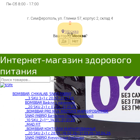
Пн-Сб 8:00 - 17:00
г. Симферополь, ул. Глинки 57, корпус 2, склад 4
0
Москва
0
Р
Ваш город
Москва
?
Интернет-магазин здорового
питания
BOMBBAR, CHIKALAB, SNAQ FABRIQ
__3 SKU 3+1 с 20.07.-31.07.26
BOMBBAR Вафли с начинкой
__20 SKU 2+1 с 07.05.-31.05.26
_BOMBBAR PRO Milk МОЛОКО МАРКИРОВАННОЕ
SNAQ FABRIQ Батончик глазированный
_10 SKU_2+1**_14.01.-31.01.26
_MAD FIT
_BOMBBAR КОКТЕЙЛИ МАРКИРОВАННЫЕ
__20 SKU 2+1 с 28.01.-18.02.26+31.03.26+30.04.26
SNAQ FABRIQ Кукурузные палочки