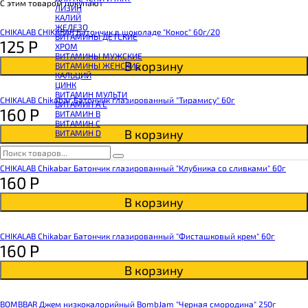
КОЭНЗИМ Q10
С этим товаром покупают
ЛИЗИН
КРЕАТИН
КАЛИЙ
ПОЛЕЗНЫЕ ЖИРЫ
ЖЕЛЕЗО
ПРОТЕИН
CHIKALAB CHIKABAR Батончик в шоколаде "Кокос" 60г/20
ВИТАМИНЫ ДЕТСКИЕ
ПРОТЕИНОВОЕ ПЕЧЕНЬЕ
125
Р
ХРОМ
ПРОТЕИНОВЫЕ БАТОНЧИКИ
ВИТАМИНЫ МУЖСКИЕ
ПРОТЕИНОВЫЕ КАШИ
В корзину
ВИТАМИНЫ ЖЕНСКИЕ
ТЕСТОБУСТЕРЫ
КАЛЬЦИЙ
ЦИТРУЛЛИН МАЛАТ
ЦИНК
ПРЕДТРЕНИРОВОЧНЫЕ КОМПЛЕКСЫ
ВИТАМИН МУЛЬТИ
ЭНЕРГЕТИКИ И ЖИРОСЖИГАТЕЛИ#
CHIKALAB Chikabar Батончик глазированный "Тирамису" 60г
ВИТАМИН A E
160
Р
ВИТАМИН B
ВИТАМИН C
В корзину
ВИТАМИН D
CHIKALAB Chikabar Батончик глазированный "Клубника со сливками" 60г
160
Р
В корзину
CHIKALAB Chikabar Батончик глазированный "Фисташковый крем" 60г
160
Р
В корзину
BOMBBAR Джем низкокалорийный BombJam "Черная смородина" 250г