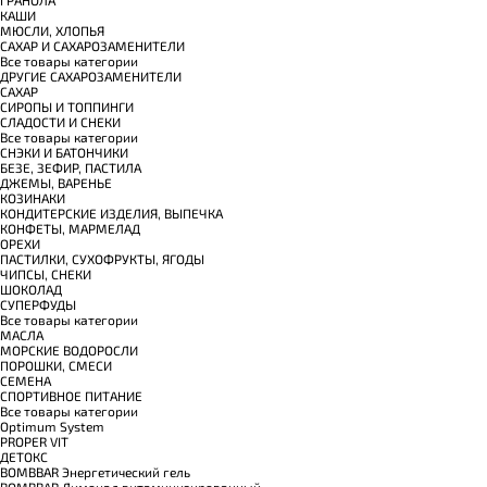
КАШИ
МЮСЛИ, ХЛОПЬЯ
САХАР И САХАРОЗАМЕНИТЕЛИ
Все товары категории
ДРУГИЕ САХАРОЗАМЕНИТЕЛИ
САХАР
СИРОПЫ И ТОППИНГИ
СЛАДОСТИ И СНЕКИ
Все товары категории
СНЭКИ И БАТОНЧИКИ
БЕЗЕ, ЗЕФИР, ПАСТИЛА
ДЖЕМЫ, ВАРЕНЬЕ
КОЗИНАКИ
КОНДИТЕРСКИЕ ИЗДЕЛИЯ, ВЫПЕЧКА
КОНФЕТЫ, МАРМЕЛАД
ОРЕХИ
ПАСТИЛКИ, СУХОФРУКТЫ, ЯГОДЫ
ЧИПСЫ, СНЕКИ
ШОКОЛАД
СУПЕРФУДЫ
Все товары категории
МАСЛА
МОРСКИЕ ВОДОРОСЛИ
ПОРОШКИ, СМЕСИ
СЕМЕНА
СПОРТИВНОЕ ПИТАНИЕ
Все товары категории
Optimum System
PROPER VIT
ДЕТОКС
BOMBBAR Энергетический гель
BOMBBAR Лимонад витаминизированный