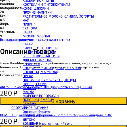
КИСЕЛИ, КОМПОТЫ
CHIKALAB Вафля двойная с начинкой
Bombbar
КОКТЕЙЛИ И ФИТОКОКТЕЙЛИ
SNAQ FABRIQ Вафли с начинкой
Калорийность
КОФЕ, ЦИКОРИЙ
SNAQ FABRIQ Хлебцы рисовые
20
ПРОЧИЕ НАПИТКИ
SNAQ FABRIQ Батончик шоколадный без сахара Qwikler
Белки
РАСТИТЕЛЬНОЕ МОЛОКО, СЛИВКИ, ЙОГУРТЫ
SNAQ FABRIQ Батончик в шоколаде Coco
0.5
ЧАЙ
SNAQ FABRIQ Батончик в шоколаде Snaqer
Жиры
ПУДИНГ
0.1
ГРАНОЛА
Углеводы
КАШИ
4
МЮСЛИ, ХЛОПЬЯ
Все характеристики
ДРУГИЕ САХАРОЗАМЕНИТЕЛИ
САХАР
СИРОПЫ И ТОППИНГИ
Описание Товара
СНЭКИ И БАТОНЧИКИ
БЕЗЕ, ЗЕФИР, ПАСТИЛА
ДЖЕМЫ, ВАРЕНЬЕ
Джем Bombbar подходит для добавления в каши, творог, йогурты, к
КОЗИНАКИ
блинчикам Bombbar или использования в виде десерта к чаю.
КОНДИТЕРСКИЕ ИЗДЕЛИЯ, ВЫПЕЧКА
-->
КОНФЕТЫ, МАРМЕЛАД
Похожие товары
ОРЕХИ
ПАСТИЛКИ, СУХОФРУКТЫ, ЯГОДЫ
ЧИПСЫ, СНЕКИ
AROY-D Кокосовое молоко 70% (жирность 17-19%) 500мл
ШОКОЛАД
280
Р
МАСЛА
МОРСКИЕ ВОДОРОСЛИ
ПОРОШКИ, СМЕСИ
В корзину
СЕМЕНА
СПОРТИВНОЕ ПИТАНИЕ
Optimum System
BOMBBAR Джем низкокалорийный BombJam "Абрикос-миндаль" 250г
PROPER VIT
280
Р
ДЕТОКС
BOMBBAR Энергетический гель