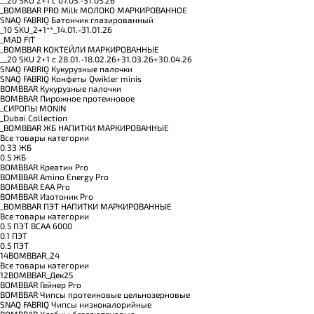
_BOMBBAR PRO Milk МОЛОКО МАРКИРОВАННОЕ
SNAQ FABRIQ Батончик глазированный
_10 SKU_2+1**_14.01.-31.01.26
_MAD FIT
_BOMBBAR КОКТЕЙЛИ МАРКИРОВАННЫЕ
__20 SKU 2+1 с 28.01.-18.02.26+31.03.26+30.04.26
SNAQ FABRIQ Кукурузные палочки
SNAQ FABRIQ Конфеты Qwikler minis
BOMBBAR Кукурузные палочки
BOMBBAR Пирожное протеиновое
_CИРОПЫ MONIN
_Dubai Collection
_BOMBBAR ЖБ НАПИТКИ МАРКИРОВАННЫЕ
Все товары категории
0.33 ЖБ
0.5 ЖБ
BOMBBAR Креатин Pro
BOMBBAR Amino Energy Pro
BOMBBAR EAA Pro
BOMBBAR Изотоник Pro
_BOMBBAR ПЭТ НАПИТКИ МАРКИРОВАННЫЕ
Все товары категории
0.5 ПЭТ ВСАА 6000
0.1 ПЭТ
0.5 ПЭТ
14BOMBBAR_24
Все товары категории
12BOMBBAR_Дек25
BOMBBAR Гейнер Pro
BOMBBAR Чипсы протеиновые цельнозерновые
SNAQ FABRIQ Чипсы низкокалорийные
BOMBBAR Хлебцы безглютеновые