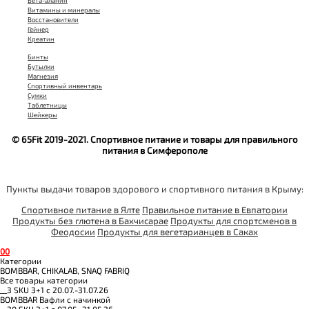
Бета-аланин
Витамины и минералы
Восстановители
Гейнер
Креатин
Бинты
Бутылки
Магнезия
Спортивный инвентарь
Сумки
Таблетницы
Шейкеры
© 65Fit 2019-2021. Спортивное питание и товары для правильного
питания в Симферополе
Пункты выдачи товаров здорового и спортивного питания в Крыму:
Спортивное питание в Ялте
Правильное питание в Евпатории
Продукты без глютена в Бахчисарае
Продукты для спортсменов в
Феодосии
Продукты для вегетарианцев в Саках
0
0
Категории
BOMBBAR, CHIKALAB, SNAQ FABRIQ
Все товары категории
__3 SKU 3+1 с 20.07.-31.07.26
BOMBBAR Вафли с начинкой
__20 SKU 2+1 с 07.05.-31.05.26