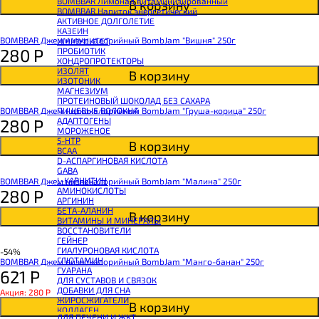
BOMBBAR Лимонад витаминизированный
В корзину
BOMBBAR Напиток энергетический
АКТИВНОЕ ДОЛГОЛЕТИЕ
КАЗЕИН
BOMBBAR Джем низкокалорийный BombJam "Вишня" 250г
ИММУНИТЕТ
280
Р
ПРОБИОТИК
ХОНДРОПРОТЕКТОРЫ
ИЗОЛЯТ
В корзину
ИЗОТОНИК
МАГНЕЗИУМ
ПРОТЕИНОВЫЙ ШОКОЛАД БЕЗ САХАРА
BOMBBAR Джем низкокалорийный BombJam "Груша-корица" 250г
ПИЩЕВЫЕ ВОЛОКНА
280
Р
АДАПТОГЕНЫ
МОРОЖЕНОЕ
5-HTP
В корзину
BCAA
D-АСПАРГИНОВАЯ КИСЛОТА
GABA
L-КАРНИТИН
BOMBBAR Джем низкокалорийный BombJam "Малина" 250г
АМИНОКИСЛОТЫ
280
Р
АРГИНИН
БЕТА-АЛАНИН
В корзину
ВИТАМИНЫ И МИНЕРАЛЫ
ВОССТАНОВИТЕЛИ
ГЕЙНЕР
ГИАЛУРОНОВАЯ КИСЛОТА
-54%
ГЛЮТАМИН
BOMBBAR Джем низкокалорийный BombJam "Манго-банан" 250г
ГУАРАНА
621
Р
ДЛЯ СУСТАВОВ И СВЯЗОК
ДОБАВКИ ДЛЯ СНА
Акция: 280
Р
ЖИРОСЖИГАТЕЛИ
В корзину
КОЛЛАГЕН
ДЛЯ ПЕЧЕНИ И ЖКТ