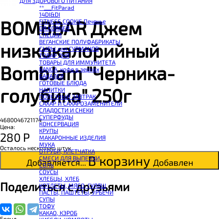
ДЛЯ ЗДОРОВОГО ПИТАНИЯ
BOMBBAR Смеси для выпечки
**___FitParad
BOMBBAR Соус
14DI&DI
BOMBBAR Сладкий топпинг
BOMBBAR Джем
FITNESS COOKIE Печенье
BOMBBAR Макароны без глютена Fusilli
DR.KORNER
SNAQ FABRIQ Панкейк
СПЕЦИИ
BOMBBAR Панкейк протеиновый
ВЕГАНСКИЕ ПОЛУФАБРИКАТЫ
низкокалорийный
CHIKALAB Коктейль витаминно-минеральный VitaWHEY
СЫРЫ для ГУРМАНОВ
BOMBBAR Коктейль протеиновый Pro
TОВАР ДНЯ
BOMBBAR Коктейль протеиновый
TОВАРЫ ДЛЯ ИММУНИТЕТА
BOMBBAR Коктейль протеиновый Vegan
BombJam "Черника-
КANGA, кофе в зернах
BOMBBAR Печенье протеиновое Vegan
БАКАЛЕЯ
SNAQ FABRIQ Печенье глазированное Cookie Nuts
ГОТОВЫЕ БЛЮДА
SNAQ FABRIQ Печенье овсяное
голубика" 250г
НАПИТКИ
BOMBBAR Печенье KETO
ПОЛЕЗНЫЙ ЗАВТРАК
BOMBBAR Печенье овсяное fitness
САХАР И САХАРОЗАМЕНИТЕЛИ
BOMBBAR Печенье протеиновое
СЛАДОСТИ И СНЕКИ
CHIKALAB Печенье бисквитное Chika Biscuit
СУПЕРФУДЫ
CHIKALAB Печенье протеиновое в шоколаде без сахара Chikapie
4680046721174
КОНСЕРВАЦИЯ
BOMBBAR Печенье низкокалорийное
Цена:
КРУПЫ
BOMBBAR Батончик протеиновый злаковый
280
Р
МАКАРОННЫЕ ИЗДЕЛИЯ
CHIKALAB Батончик-мюсли
МУКА
BOMBBAR Батончик протеиновый в шоколаде
Осталось несколько штук
ОТРУБИ, КЛЕТЧАТКА
BOMBBAR Батончик протеиновый Crunch
В корзину
СМЕСИ ДЛЯ ВЫПЕЧКИ
CHIKALAB Батончик с нугой
Добавляется...
Добавлен
СОЛЬ
BOMBBAR Батончик протеиновый ореховый
СОУСЫ
BOMBBAR Батончик KETO
ХЛЕБЦЫ, ХЛЕБ
CHIKALAB Батончик протеиновый Chika Layers
Поделиться с друзьями
КОТЛЕТЫ, МЯСО, ГУЛЯШ
BOMBBAR Батончик протеиновый Vegan
ПАСТЫ, ПАШТЕТЫ, УРБЕЧИ
BOMBBAR Батончик протеиновый Slim
СУПЫ
CHIKALAB Батончик протеиновый Chikabar
ТОФУ
BOMBBAR Батончик протеиновый
КАКАО, КЭРОБ
BOMBBAR Батончик-мюсли
Бренд