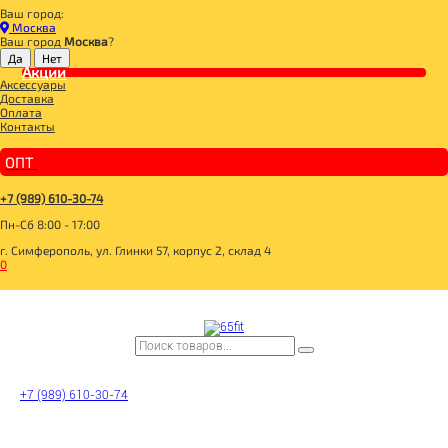
Ваш город:
Главная
Москва
BOMBBAR, CHIKALAB, SNAQ FABRIQ
Ваш город
Москва
?
BOMBBAR Джем низкокалорийный
Акции
BOMBBAR Джем низкокалорийный BombJam "Черника-голубика" 250г
Аксессуары
Доставка
Оплата
Контакты
ОПТ
+7 (989) 610-30-74
Пн-Сб 8:00 - 17:00
г. Симферополь, ул. Глинки 57, корпус 2, склад 4
0
+7 (989) 610-30-74