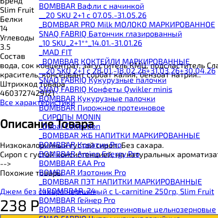
Бренд
BOMBBAR Вафли с начинкой
Slim Fruit
__20 SKU 2+1 с 07.05.-31.05.26
Белки
_BOMBBAR PRO Milk МОЛОКО МАРКИРОВАННОЕ
14
SNAQ FABRIQ Батончик глазированный
Углеводы
_10 SKU_2+1**_14.01.-31.01.26
3.5
_MAD FIT
Состав
_BOMBBAR КОКТЕЙЛИ МАРКИРОВАННЫЕ
вода, сок концентрат, загуститель КМЦ, подсластитель С
__20 SKU 2+1 с 28.01.-18.02.26+31.03.26+30.04.26
краситель, консервант сорбат калия, бензоат натрия..
SNAQ FABRIQ Кукурузные палочки
Штрихкод товара
SNAQ FABRIQ Конфеты Qwikler minis
4603727429121
BOMBBAR Кукурузные палочки
Все характеристики
BOMBBAR Пирожное протеиновое
_CИРОПЫ MONIN
Описание Товара
_Dubai Collection
_BOMBBAR ЖБ НАПИТКИ МАРКИРОВАННЫЕ
BOMBBAR Креатин Pro
Низкокалорийный густой сироп. Без сахара.
BOMBBAR Amino Energy Pro
Сироп с густой консистенцией, на натуральных ароматиз
BOMBBAR EAA Pro
-->
BOMBBAR Изотоник Pro
Похожие товары
_BOMBBAR ПЭТ НАПИТКИ МАРКИРОВАННЫЕ
14BOMBBAR_24
Джем без сахара черничный с L-carnitine 250гр, Slim Fruit
BOMBBAR Гейнер Pro
238
Р
BOMBBAR Чипсы протеиновые цельнозерновые