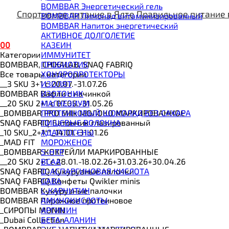
BOMBBAR Энергетический гель
Спортивное питание в Ялте
Правильное питание 
BOMBBAR Лимонад витаминизированный
BOMBBAR Напиток энергетический
АКТИВНОЕ ДОЛГОЛЕТИЕ
0
0
КАЗЕИН
Категории
ИММУНИТЕТ
BOMBBAR, CHIKALAB, SNAQ FABRIQ
ПРОБИОТИК
Все товары категории
ХОНДРОПРОТЕКТОРЫ
__3 SKU 3+1 с 20.07.-31.07.26
ИЗОЛЯТ
BOMBBAR Вафли с начинкой
ИЗОТОНИК
__20 SKU 2+1 с 07.05.-31.05.26
МАГНЕЗИУМ
_BOMBBAR PRO Milk МОЛОКО МАРКИРОВАННОЕ
ПРОТЕИНОВЫЙ ШОКОЛАД БЕЗ САХАРА
SNAQ FABRIQ Батончик глазированный
ПИЩЕВЫЕ ВОЛОКНА
_10 SKU_2+1**_14.01.-31.01.26
АДАПТОГЕНЫ
_MAD FIT
МОРОЖЕНОЕ
_BOMBBAR КОКТЕЙЛИ МАРКИРОВАННЫЕ
5-HTP
__20 SKU 2+1 с 28.01.-18.02.26+31.03.26+30.04.26
BCAA
SNAQ FABRIQ Кукурузные палочки
D-АСПАРГИНОВАЯ КИСЛОТА
SNAQ FABRIQ Конфеты Qwikler minis
GABA
BOMBBAR Кукурузные палочки
L-КАРНИТИН
BOMBBAR Пирожное протеиновое
АМИНОКИСЛОТЫ
_CИРОПЫ MONIN
АРГИНИН
_Dubai Collection
БЕТА-АЛАНИН