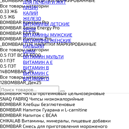
_BOMBBAR ЖБ НАПИТКИ МАРКИРОВАННЫЕ
ВИТАМИНЫ И МИНЕРАЛЫ
ДЛЯ ПЕЧЕНИ И ЖКТ
Все товары категории
ВОССТАНОВИТЕЛИ
ЛИЗИН
0.33 ЖБ
ГЕЙНЕР
КАЛИЙ
0.5 ЖБ
ГИАЛУРОНОВАЯ КИСЛОТА
ЖЕЛЕЗО
BOMBBAR Креатин Pro
ГЛЮТАМИН
ВИТАМИНЫ ДЕТСКИЕ
BOMBBAR Amino Energy Pro
ГУАРАНА
ХРОМ
BOMBBAR EAA Pro
ДЛЯ СУСТАВОВ И СВЯЗОК
ВИТАМИНЫ МУЖСКИЕ
BOMBBAR Изотоник Pro
ДОБАВКИ ДЛЯ СНА
ВИТАМИНЫ ЖЕНСКИЕ
_BOMBBAR ПЭТ НАПИТКИ МАРКИРОВАННЫЕ
ЖИРОСЖИГАТЕЛИ
КАЛЬЦИЙ
Все товары категории
КОЛЛАГЕН
ЦИНК
0.5 ПЭТ ВСАА 6000
КОЭНЗИМ Q10
ВИТАМИН МУЛЬТИ
0.1 ПЭТ
КРЕАТИН
ВИТАМИН A E
0.5 ПЭТ
ПОЛЕЗНЫЕ ЖИРЫ
ВИТАМИН B
14BOMBBAR_24
ПРОТЕИН
ВИТАМИН C
Все товары категории
ПРОТЕИНОВОЕ ПЕЧЕНЬЕ
ВИТАМИН D
12BOMBBAR_Дек25
ПРОТЕИНОВЫЕ БАТОНЧИКИ
BOMBBAR Гейнер Pro
ПРОТЕИНОВЫЕ КАШИ
BOMBBAR Чипсы протеиновые цельнозерновые
ТЕСТОБУСТЕРЫ
SNAQ FABRIQ Чипсы низкокалорийные
ЦИТРУЛЛИН МАЛАТ
BOMBBAR Хлебцы безглютеновые
ПРЕДТРЕНИРОВОЧНЫЕ КОМПЛЕКСЫ
BOMBBAR Напиток Гуарана и L-carnitine
ЭНЕРГЕТИКИ И ЖИРОСЖИГАТЕЛИ#
BOMBBAR Напиток с BCAA
CHIKALAB Витамины, минералы, пищевые добавки
BOMBBAR Смесь для приготовления мороженого