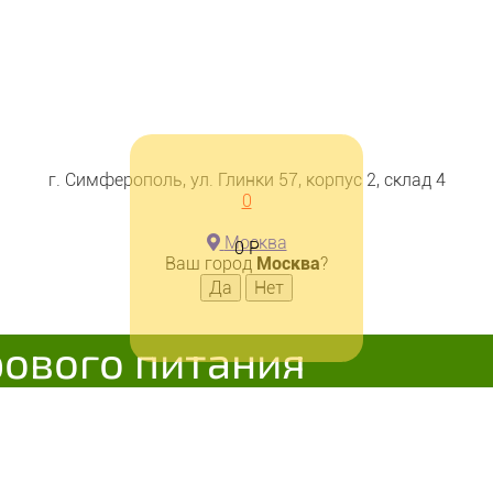
г. Симферополь, ул. Глинки 57, корпус 2, склад 4
п со вкусом малины 310гр, S
0
Москва
0
Р
Ваш город
Москва
?
В корзину
рового питания
Добавляется...
Добавле