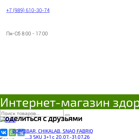
+7 (989) 610-30-74
Пн-Сб 8:00 - 17:00
Низкокалорийный густой сиро
Цена:
238
Р
Под заказ
Интернет-магазин здо
Поделиться с друзьями
BOMBBAR, CHIKALAB, SNAQ FABRIQ
__3 SKU 3+1 с 20.07.-31.07.26