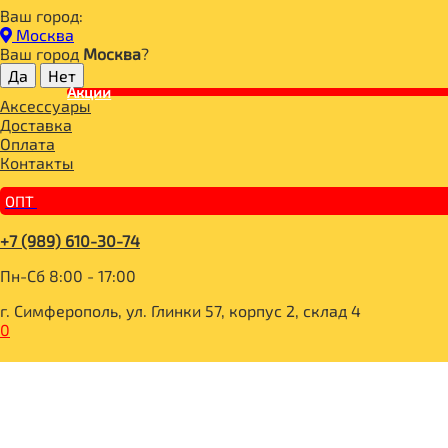
Ваш город:
Главная
Москва
ДЛЯ ЗДОРОВОГО ПИТАНИЯ
Ваш город
Москва
?
САХАР И САХАРОЗАМЕНИТЕЛИ
СИРОПЫ И ТОППИНГИ
Акции
Аксессуары
Низкокалорийный густой сироп со вкусом малины 310гр, S
Доставка
Оплата
Контакты
ОПТ
+7 (989) 610-30-74
Пн-Сб 8:00 - 17:00
г. Симферополь, ул. Глинки 57, корпус 2, склад 4
0