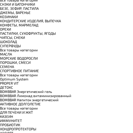
СНЭКИ И БАТОНЧИКИ
БЕЗЕ, ЗЕФИР, ПАСТИЛА
ДЖЕМЫ, ВАРЕНЬЕ
КОЗИНАКИ
КОНДИТЕРСКИЕ ИЗДЕЛИЯ, ВЫПЕЧКА
КОНФЕТЫ, МАРМЕЛАД
ОРЕХИ
ПАСТИЛКИ, СУХОФРУКТЫ, ЯГОДЫ
ЧИПСЫ, СНЕКИ
ШОКОЛАД
СУПЕРФУДЫ
Все товары категории
МАСЛА
МОРСКИЕ ВОДОРОСЛИ
ПОРОШКИ, СМЕСИ
СЕМЕНА
СПОРТИВНОЕ ПИТАНИЕ
Все товары категории
Optimum System
PROPER VIT
ДЕТОКС
BOMBBAR Энергетический гель
BOMBBAR Лимонад витаминизированный
BOMBBAR Напиток энергетический
АКТИВНОЕ ДОЛГОЛЕТИЕ
Все товары категории
ДЛЯ ПЕЧЕНИ И ЖКТ
КАЗЕИН
ИММУНИТЕТ
ПРОБИОТИК
ХОНДРОПРОТЕКТОРЫ
ИЗОЛЯТ