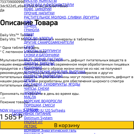
КИСЕЛИ, КОМПОТЫ
CHIKALAB Вафля двойная с начинкой
733739000996
КОКТЕЙЛИ И ФИТОКОКТЕЙЛИ
SNAQ FABRIQ Вафли с начинкой
3dc922d5_e9ae_11e9_94ac_9c5c8e4f8ea5
КОФЕ, ЦИКОРИЙ
SNAQ FABRIQ Хлебцы рисовые
Да
ПРОЧИЕ НАПИТКИ
SNAQ FABRIQ Батончик шоколадный без сахара Qwikler
РАСТИТЕЛЬНОЕ МОЛОКО, СЛИВКИ, ЙОГУРТЫ
SNAQ FABRIQ Батончик в шоколаде Coco
Описание Товара
ЧАЙ
SNAQ FABRIQ Батончик в шоколаде Snaqer
ПУДИНГ
ГРАНОЛА
КАШИ
Daily Vits™ Tablets
МЮСЛИ, ХЛОПЬЯ
Daily Vits ™ Мультивитамины и минералы в таблетках
ДРУГИЕ САХАРОЗАМЕНИТЕЛИ
САХАР
* Одна таблетка в день
СИРОПЫ И ТОППИНГИ
* С лютеином и ликопином
СНЭКИ И БАТОНЧИКИ
БЕЗЕ, ЗЕФИР, ПАСТИЛА
Мультивитамины помогают восполнить дефицит питательных веществ в
ДЖЕМЫ, ВАРЕНЬЕ
нашем ежедневном рационе. В современном мире обработанных пищевых
КОЗИНАКИ
продуктов и стремительного образа жизни многие из нас не получают
КОНДИТЕРСКИЕ ИЗДЕЛИЯ, ВЫПЕЧКА
рекомендуемую суточную норму витаминов, минералов и других
КОНФЕТЫ, МАРМЕЛАД
питательных веществ. Мультивитамины могут помочь восполнить дефицит в
ОРЕХИ
нашем рационе, и они разработаны для обеспечения широкого спектра
ПАСТИЛКИ, СУХОФРУКТЫ, ЯГОДЫ
питательных веществ.
ЧИПСЫ, СНЕКИ
ШОКОЛАД
Принимать по 1 таблетке в день во время еды.
МАСЛА
-->
МОРСКИЕ ВОДОРОСЛИ
Похожие товары
ПОРОШКИ, СМЕСИ
СЕМЕНА
NOW Vitamin D-3 10000 IU 120 Softgels
СПОРТИВНОЕ ПИТАНИЕ
1 585
Р
Optimum System
PROPER VIT
В корзину
ДЕТОКС
BOMBBAR Энергетический гель