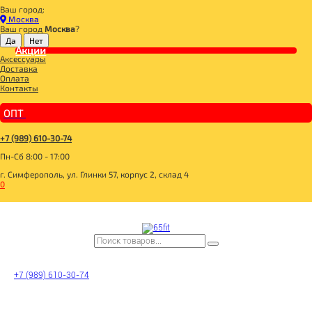
Ваш город:
Главная
Москва
СПОРТИВНОЕ ПИТАНИЕ
Ваш город
Москва
?
ВИТАМИНЫ И МИНЕРАЛЫ
ВИТАМИН МУЛЬТИ
Акции
Аксессуары
NOW Daily Vits™ Multi Vitamin & Mineral 100 Tablets
Доставка
Оплата
Контакты
ОПТ
+7 (989) 610-30-74
Пн-Сб 8:00 - 17:00
г. Симферополь, ул. Глинки 57, корпус 2, склад 4
0
+7 (989) 610-30-74