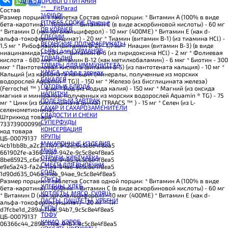
ДЛЯ ЗДОРОВОГО ПИТАНИЯ
BOMBBAR Смеси для выпечки
**___FitParad
BOMBBAR Соус
Состав
14DI&DI
BOMBBAR Сладкий топпинг
Размер порции: 1 таблетка Состав одной порции: * Витамин А (100% в виде
FITNESS COOKIE Печенье
BOMBBAR Макароны без глютена Fusilli
бета-каротина) - 1050мкг * Витамин С (в виде аскорбиновой кислоты) - 60 мг
DR.KORNER
SNAQ FABRIQ Панкейк
* Витамин D (как эргокальциферол) - 10 мкг (400МЕ) * Витамин E (как d-
СПЕЦИИ
BOMBBAR Панкейк протеиновый
альфа-токоферилсукцинат) - 20 мг * Тиамин (витамин B-1) (из тиамина HCl) -
ВЕГАНСКИЕ ПОЛУФАБРИКАТЫ
CHIKALAB Коктейль витаминно-минеральный VitaWHEY
1,5 мг * Рибофлавин (витамин B-2) - 1,7 мг * Ниацин (витамин B-3) (в виде
СЫРЫ для ГУРМАНОВ
BOMBBAR Коктейль протеиновый Pro
ниацинамида) - 20 мг * Витамин B-6 (из пиридоксина HCl) - 2 мг * Фолиевая
TОВАР ДНЯ
BOMBBAR Коктейль протеиновый
кислота - 680 мкг * Витамин B-12 (как метилкобаламин) - 6 мкг * Биотин - 300
TОВАРЫ ДЛЯ ИММУНИТЕТА
BOMBBAR Коктейль протеиновый Vegan
мкг * Пантотеновая кислота (витамин B-5) (из пантотената кальция) - 10 мг *
КANGA, кофе в зернах
BOMBBAR Печенье протеиновое Vegan
Кальций [из карбоната кальция (минералы, полученные из морских
БАКАЛЕЯ
SNAQ FABRIQ Печенье глазированное Cookie Nuts
водорослей Aquamin ® TG)] - 150 мг * Железо (из бисглицината железа)
ГОТОВЫЕ БЛЮДА
SNAQ FABRIQ Печенье овсяное
(Ferrochel ™ ) - 9 мг * Йод (из йодида калия) - 150 мкг * Магний (из оксида
НАПИТКИ
BOMBBAR Печенье KETO
магния и минералов, полученных из морских водорослей Aquamin ® TG) - 75
ПОЛЕЗНЫЙ ЗАВТРАК
BOMBBAR Печенье овсяное fitness
мг * Цинк (из бисглицината цинка) (TRAACS ™ ) - 15 мг * Селен (из L-
САХАР И САХАРОЗАМЕНИТЕЛИ
BOMBBAR Печенье протеиновое
селенометионина) -
СЛАДОСТИ И СНЕКИ
CHIKALAB Печенье бисквитное Chika Biscuit
Штрихкод товара
СУПЕРФУДЫ
CHIKALAB Печенье протеиновое в шоколаде без сахара Chikapie
733739000996
КОНСЕРВАЦИЯ
BOMBBAR Печенье низкокалорийное
код товара
КРУПЫ
BOMBBAR Батончик протеиновый злаковый
ЦБ-00079137
МАКАРОННЫЕ ИЗДЕЛИЯ
CHIKALAB Батончик-мюсли
4cb1bb8b_a2c2_11e7_942e_9c5c8e4f8ea5
МУКА
BOMBBAR Батончик протеиновый в шоколаде
661902fe-a366-11e7-942e-9c5c8e4f8ea5
ОТРУБИ, КЛЕТЧАТКА
BOMBBAR Батончик протеиновый Crunch
8be85925_c6e7_11e8_9485_9c5c8e4f8ea5
СМЕСИ ДЛЯ ВЫПЕЧКИ
CHIKALAB Батончик с нугой
e9e5a243-fa2e-11e9-94ae-9c5c8e4f8ea5
СОЛЬ
BOMBBAR Батончик протеиновый ореховый
1d90d635_046d_11ea_94ae_9c5c8e4f8ea5
СОУСЫ
BOMBBAR Батончик KETO
Размер порции: 1 таблетка Состав одной порции: * Витамин А (100% в виде
ХЛЕБЦЫ, ХЛЕБ
CHIKALAB Батончик протеиновый Chika Layers
бета-каротина) - 1050мкг * Витамин С (в виде аскорбиновой кислоты) - 60 мг
КОТЛЕТЫ, МЯСО, ГУЛЯШ
BOMBBAR Батончик протеиновый Vegan
* Витамин D (как эргокальциферол) - 10 мкг (400МЕ) * Витамин E (как d-
ПАСТЫ, ПАШТЕТЫ, УРБЕЧИ
BOMBBAR Батончик протеиновый Slim
альфа-токоферилсукцинат) - 20 мг * Ти
СУПЫ
CHIKALAB Батончик протеиновый Chikabar
d7fcbe1d_289a_11ea_94b7_9c5c8e4f8ea5
ТОФУ
BOMBBAR Батончик протеиновый
ЦБ-00079137
КАКАО, КЭРОБ
BOMBBAR Батончик-мюсли
06366c44_289d_11ea_94b7_9c5c8e4f8ea5