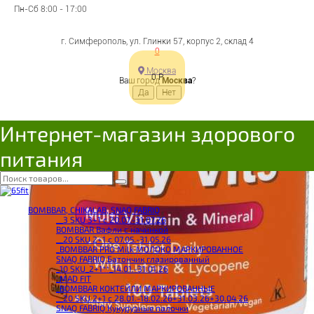
Пн-Сб 8:00 - 17:00
г. Симферополь, ул. Глинки 57, корпус 2, склад 4
0
Москва
0
Р
Ваш город
Москва
?
Интернет-магазин здорового
питания
BOMBBAR, CHIKALAB, SNAQ FABRIQ
__3 SKU 3+1 с 20.07.-31.07.26
BOMBBAR Вафли с начинкой
__20 SKU 2+1 с 07.05.-31.05.26
_BOMBBAR PRO Milk МОЛОКО МАРКИРОВАННОЕ
SNAQ FABRIQ Батончик глазированный
_10 SKU_2+1**_14.01.-31.01.26
_MAD FIT
_BOMBBAR КОКТЕЙЛИ МАРКИРОВАННЫЕ
__20 SKU 2+1 с 28.01.-18.02.26+31.03.26+30.04.26
SNAQ FABRIQ Кукурузные палочки