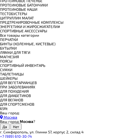
ПРОТЕИНОВОЕ ПЕЧЕНЬЕ
ПРОТЕИНОВЫЕ БАТОНЧИКИ
ПРОТЕИНОВЫЕ КАШИ
ТЕСТОБУСТЕРЫ
ЦИТРУЛЛИН МАЛАТ
ПРЕДТРЕНИРОВОЧНЫЕ КОМПЛЕКСЫ
ЭНЕРГЕТИКИ И ЖИРОСЖИГАТЕЛИ#
СПОРТИВНЫЕ АКСЕССУАРЫ
Все товары категории
ПЕРЧАТКИ
БИНТЫ (КОЛЕННЫЕ, КИСТЕВЫЕ)
БУТЫЛКИ
ЛЯМКИ ДЛЯ ТЯГИ
МАГНЕЗИЯ
ПОЯСЫ
СПОРТИВНЫЙ ИНВЕНТАРЬ
СУМКИ
ТАБЛЕТНИЦЫ
ШЕЙКЕРЫ
ДЛЯ ВЕГЕТАРИАНЦЕВ
ПРИ ЗАБОЛЕВАНИЯХ
ДЛЯ ПОХУДЕНИЯ
ДЛЯ ДИАБЕТИКОВ
ДЛЯ ВЕГАНОВ
ДЛЯ СПОРТСМЕНОВ
65fit
Ваш город:
Москва
Ваш город
Москва
?
г. Симферополь, ул. Глинки 57, корпус 2, склад 4
+7 (989) 610-30-74