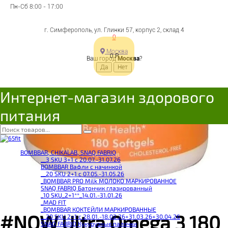
Пн-Сб 8:00 - 17:00
г. Симферополь, ул. Глинки 57, корпус 2, склад 4
0
Москва
0
Р
Ваш город
Москва
?
Интернет-магазин здорового
питания
BOMBBAR, CHIKALAB, SNAQ FABRIQ
__3 SKU 3+1 с 20.07.-31.07.26
BOMBBAR Вафли с начинкой
__20 SKU 2+1 с 07.05.-31.05.26
_BOMBBAR PRO Milk МОЛОКО МАРКИРОВАННОЕ
SNAQ FABRIQ Батончик глазированный
_10 SKU_2+1**_14.01.-31.01.26
_MAD FIT
_BOMBBAR КОКТЕЙЛИ МАРКИРОВАННЫЕ
#NOW Ultra Omega 3 180
__20 SKU 2+1 с 28.01.-18.02.26+31.03.26+30.04.26
SNAQ FABRIQ Кукурузные палочки