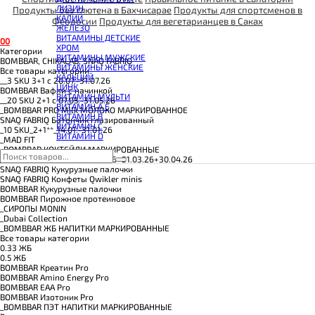
КОЭНЗИМ Q10
ЛИЗИН
Продукты без глютена в Бахчисарае
Продукты для спортсменов в
КРЕАТИН
КАЛИЙ
Феодосии
Продукты для вегетарианцев в Саках
ПОЛЕЗНЫЕ ЖИРЫ
ЖЕЛЕЗО
ПРОТЕИН
ВИТАМИНЫ ДЕТСКИЕ
ПРОТЕИНОВОЕ ПЕЧЕНЬЕ
0
0
ХРОМ
ПРОТЕИНОВЫЕ БАТОНЧИКИ
Категории
ВИТАМИНЫ МУЖСКИЕ
ПРОТЕИНОВЫЕ КАШИ
BOMBBAR, CHIKALAB, SNAQ FABRIQ
ВИТАМИНЫ ЖЕНСКИЕ
ТЕСТОБУСТЕРЫ
Все товары категории
КАЛЬЦИЙ
ЦИТРУЛЛИН МАЛАТ
__3 SKU 3+1 с 20.07.-31.07.26
ЦИНК
ПРЕДТРЕНИРОВОЧНЫЕ КОМПЛЕКСЫ
BOMBBAR Вафли с начинкой
ВИТАМИН МУЛЬТИ
ЭНЕРГЕТИКИ И ЖИРОСЖИГАТЕЛИ#
__20 SKU 2+1 с 07.05.-31.05.26
ВИТАМИН A E
_BOMBBAR PRO Milk МОЛОКО МАРКИРОВАННОЕ
ВИТАМИН B
SNAQ FABRIQ Батончик глазированный
ВИТАМИН C
_10 SKU_2+1**_14.01.-31.01.26
ВИТАМИН D
_MAD FIT
_BOMBBAR КОКТЕЙЛИ МАРКИРОВАННЫЕ
__20 SKU 2+1 с 28.01.-18.02.26+31.03.26+30.04.26
SNAQ FABRIQ Кукурузные палочки
SNAQ FABRIQ Конфеты Qwikler minis
BOMBBAR Кукурузные палочки
BOMBBAR Пирожное протеиновое
_CИРОПЫ MONIN
_Dubai Collection
_BOMBBAR ЖБ НАПИТКИ МАРКИРОВАННЫЕ
Все товары категории
0.33 ЖБ
0.5 ЖБ
BOMBBAR Креатин Pro
BOMBBAR Amino Energy Pro
BOMBBAR EAA Pro
BOMBBAR Изотоник Pro
_BOMBBAR ПЭТ НАПИТКИ МАРКИРОВАННЫЕ