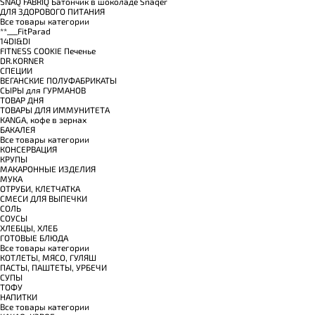
SNAQ FABRIQ Батончик в шоколаде Snaqer
ДЛЯ ЗДОРОВОГО ПИТАНИЯ
Все товары категории
**___FitParad
14DI&DI
FITNESS COOKIE Печенье
DR.KORNER
СПЕЦИИ
ВЕГАНСКИЕ ПОЛУФАБРИКАТЫ
СЫРЫ для ГУРМАНОВ
TОВАР ДНЯ
TОВАРЫ ДЛЯ ИММУНИТЕТА
КANGA, кофе в зернах
БАКАЛЕЯ
Все товары категории
КОНСЕРВАЦИЯ
КРУПЫ
МАКАРОННЫЕ ИЗДЕЛИЯ
МУКА
ОТРУБИ, КЛЕТЧАТКА
СМЕСИ ДЛЯ ВЫПЕЧКИ
СОЛЬ
СОУСЫ
ХЛЕБЦЫ, ХЛЕБ
ГОТОВЫЕ БЛЮДА
Все товары категории
КОТЛЕТЫ, МЯСО, ГУЛЯШ
ПАСТЫ, ПАШТЕТЫ, УРБЕЧИ
СУПЫ
ТОФУ
НАПИТКИ
Все товары категории