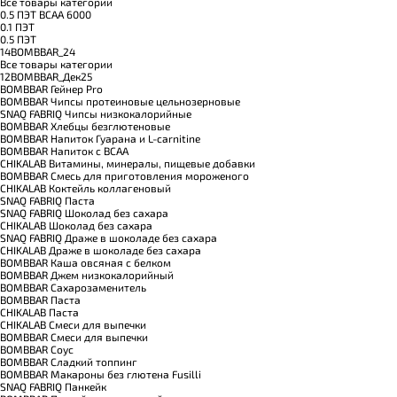
Все товары категории
0.5 ПЭТ ВСАА 6000
0.1 ПЭТ
0.5 ПЭТ
14BOMBBAR_24
Все товары категории
12BOMBBAR_Дек25
BOMBBAR Гейнер Pro
BOMBBAR Чипсы протеиновые цельнозерновые
SNAQ FABRIQ Чипсы низкокалорийные
BOMBBAR Хлебцы безглютеновые
BOMBBAR Напиток Гуарана и L-carnitine
BOMBBAR Напиток с BCAA
CHIKALAB Витамины, минералы, пищевые добавки
BOMBBAR Смесь для приготовления мороженого
CHIKALAB Коктейль коллагеновый
SNAQ FABRIQ Паста
SNAQ FABRIQ Шоколад без сахара
CHIKALAB Шоколад без сахара
SNAQ FABRIQ Драже в шоколаде без сахара
CHIKALAB Драже в шоколаде без сахара
BOMBBAR Каша овсяная с белком
BOMBBAR Джем низкокалорийный
BOMBBAR Сахарозаменитель
BOMBBAR Паста
CHIKALAB Паста
CHIKALAB Смеси для выпечки
BOMBBAR Смеси для выпечки
BOMBBAR Соус
BOMBBAR Сладкий топпинг
BOMBBAR Макароны без глютена Fusilli
SNAQ FABRIQ Панкейк