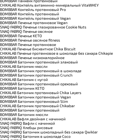
BOMBBAR Панкейк протеиновый
CHIKALAB Коктейль витаминно-минеральный VitaWHEY
BOMBBAR Коктейль протеиновый Pro
BOMBBAR Коктейль протеиновый
BOMBBAR Коктейль протеиновый Vegan
BOMBBAR Печенье протеиновое Vegan
SNAQ FABRIQ Печенье глазированное Cookie Nuts
SNAQ FABRIQ Печенье овсяное
BOMBBAR Печенье KETO
BOMBBAR Печенье овсяное fitness
BOMBBAR Печенье протеиновое
CHIKALAB Печенье бисквитное Chika Biscuit
CHIKALAB Печенье протеиновое в шоколаде без сахара Chikapie
BOMBBAR Печенье низкокалорийное
BOMBBAR Батончик протеиновый злаковый
CHIKALAB Батончик-мюсли
BOMBBAR Батончик протеиновый в шоколаде
BOMBBAR Батончик протеиновый Crunch
CHIKALAB Батончик с нугой
BOMBBAR Батончик протеиновый ореховый
BOMBBAR Батончик KETO
CHIKALAB Батончик протеиновый Chika Layers
BOMBBAR Батончик протеиновый Vegan
BOMBBAR Батончик протеиновый Slim
CHIKALAB Батончик протеиновый Chikabar
BOMBBAR Батончик протеиновый
BOMBBAR Батончик-мюсли
CHIKALAB Вафля двойная с начинкой
SNAQ FABRIQ Вафли с начинкой
SNAQ FABRIQ Хлебцы рисовые
SNAQ FABRIQ Батончик шоколадный без сахара Qwikler
SNAQ FABRIQ Батончик в шоколаде Coco