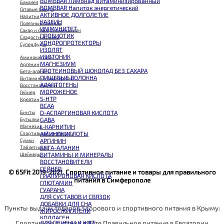
BOMBBAR Лимонад витаминизированный
Бакалея
BOMBBAR Напиток энергетический
Готовые блюда
АКТИВНОЕ ДОЛГОЛЕТИЕ
Напитки
КАЗЕИН
Полезный завтрак
ИММУНИТЕТ
Сахар и сахарозаменители
ПРОБИОТИК
Сладости и снеки
ХОНДРОПРОТЕКТОРЫ
Суперфуды
ИЗОЛЯТ
ИЗОТОНИК
Аминокислоты
МАГНЕЗИУМ
Аргенин
ПРОТЕИНОВЫЙ ШОКОЛАД БЕЗ САХАРА
Бета-аланин
ПИЩЕВЫЕ ВОЛОКНА
Витамины и минералы
АДАПТОГЕНЫ
Восстановители
МОРОЖЕНОЕ
Гейнер
5-HTP
Креатин
BCAA
D-АСПАРГИНОВАЯ КИСЛОТА
Бинты
GABA
Бутылки
L-КАРНИТИН
Магнезия
АМИНОКИСЛОТЫ
Спортивный инвентарь
АРГИНИН
Сумки
БЕТА-АЛАНИН
Таблетницы
ВИТАМИНЫ И МИНЕРАЛЫ
Шейкеры
ВОССТАНОВИТЕЛИ
ГЕЙНЕР
© 65Fit 2019-2021. Спортивное питание и товары для правильного
ГИАЛУРОНОВАЯ КИСЛОТА
питания в Симферополе
ГЛЮТАМИН
ГУАРАНА
ДЛЯ СУСТАВОВ И СВЯЗОК
ДОБАВКИ ДЛЯ СНА
Пункты выдачи товаров здорового и спортивного питания в Крыму:
ЖИРОСЖИГАТЕЛИ
КОЛЛАГЕН
Спортивное питание в Ялте
Правильное питание в Евпатории
ДЛЯ ПЕЧЕНИ И ЖКТ