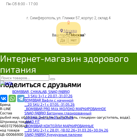
Пн-Сб 8:00 - 17:00
Omega 3 1000mg 90капс,
г. Симферополь, ул. Глинки 57, корпус 2, склад 4
0
R-LINE
Москва
0
Р
Ваш город
Москва
?
Цена:
730
Р
Интернет-магазин здорового
Под заказ
В корзину
питания
Добавляется...
Добавлен
Поделиться с друзьями
BOMBBAR, CHIKALAB, SNAQ FABRIQ
__3 SKU 3+1 с 20.07.-31.07.26
BOMBBAR Вафли с начинкой
__20 SKU 2+1 с 07.05.-31.05.26
Бренд
_BOMBBAR PRO Milk МОЛОКО МАРКИРОВАННОЕ
R-LINE
SNAQ FABRIQ Батончик глазированный
Состав
_10 SKU_2+1**_14.01.-31.01.26
рыбий жир, оболочка (желатин-загуститель, глицерин-загуститель, вода).
_MAD FIT
Штрихкод товара
_BOMBBAR КОКТЕЙЛИ МАРКИРОВАННЫЕ
4603727960648
__20 SKU 2+1 с 28.01.-18.02.26+31.03.26+30.04.26
код товара
SNAQ FABRIQ Кукурузные палочки
ЦБ-00066900