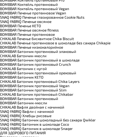
BOMBBAR Коктейль протеиновый
BOMBBAR Коктейль протеиновый Vegan
BOMBBAR Печенье протеиновое Vegan
SNAQ FABRIQ Печенье глазированное Cookie Nuts
SNAQ FABRIQ Печенье овсяное
BOMBBAR Печенье KETO
BOMBBAR Печенье овсяное fitness
BOMBBAR Печенье протеиновое
CHIKALAB Печенье бисквитное Chika Biscuit
CHIKALAB Печенье протеиновое в шоколаде без сахара Chikapie
BOMBBAR Печенье низкокалорийное
BOMBBAR Батончик протеиновый злаковый
CHIKALAB Батончик-мюсли
BOMBBAR Батончик протеиновый в шоколаде
BOMBBAR Батончик протеиновый Crunch
CHIKALAB Батончик с нугой
BOMBBAR Батончик протеиновый ореховый
BOMBBAR Батончик KETO
CHIKALAB Батончик протеиновый Chika Layers
BOMBBAR Батончик протеиновый Vegan
BOMBBAR Батончик протеиновый Slim
CHIKALAB Батончик протеиновый Chikabar
BOMBBAR Батончик протеиновый
BOMBBAR Батончик-мюсли
CHIKALAB Вафля двойная с начинкой
SNAQ FABRIQ Вафли с начинкой
SNAQ FABRIQ Хлебцы рисовые
SNAQ FABRIQ Батончик шоколадный без сахара Qwikler
SNAQ FABRIQ Батончик в шоколаде Coco
SNAQ FABRIQ Батончик в шоколаде Snaqer
ДЛЯ ЗДОРОВОГО ПИТАНИЯ
Все товары категории