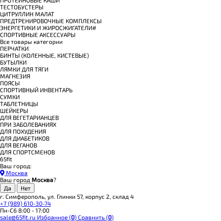
ТЕСТОБУСТЕРЫ
ЦИТРУЛЛИН МАЛАТ
ПРЕДТРЕНИРОВОЧНЫЕ КОМПЛЕКСЫ
ЭНЕРГЕТИКИ И ЖИРОСЖИГАТЕЛИ#
СПОРТИВНЫЕ АКСЕССУАРЫ
Все товары категории
ПЕРЧАТКИ
БИНТЫ (КОЛЕННЫЕ, КИСТЕВЫЕ)
БУТЫЛКИ
ЛЯМКИ ДЛЯ ТЯГИ
МАГНЕЗИЯ
ПОЯСЫ
СПОРТИВНЫЙ ИНВЕНТАРЬ
СУМКИ
ТАБЛЕТНИЦЫ
ШЕЙКЕРЫ
ДЛЯ ВЕГЕТАРИАНЦЕВ
ПРИ ЗАБОЛЕВАНИЯХ
ДЛЯ ПОХУДЕНИЯ
ДЛЯ ДИАБЕТИКОВ
ДЛЯ ВЕГАНОВ
ДЛЯ СПОРТСМЕНОВ
65fit
Ваш город:
Москва
Ваш город
Москва
?
г. Симферополь, ул. Глинки 57, корпус 2, склад 4
+7 (989) 610-30-74
Пн-Сб 8:00 - 17:00
sale@65fit.ru
Избранное (
0
)
Сравнить (
0
)