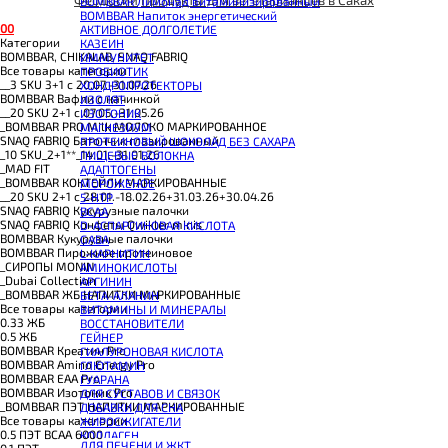
BOMBBAR Лимонад витаминизированный
BOMBBAR Напиток энергетический
0
0
АКТИВНОЕ ДОЛГОЛЕТИЕ
Категории
КАЗЕИН
BOMBBAR, CHIKALAB, SNAQ FABRIQ
ИММУНИТЕТ
Все товары категории
ПРОБИОТИК
__3 SKU 3+1 с 20.07.-31.07.26
ХОНДРОПРОТЕКТОРЫ
BOMBBAR Вафли с начинкой
ИЗОЛЯТ
__20 SKU 2+1 с 07.05.-31.05.26
ИЗОТОНИК
_BOMBBAR PRO Milk МОЛОКО МАРКИРОВАННОЕ
МАГНЕЗИУМ
SNAQ FABRIQ Батончик глазированный
ПРОТЕИНОВЫЙ ШОКОЛАД БЕЗ САХАРА
_10 SKU_2+1**_14.01.-31.01.26
ПИЩЕВЫЕ ВОЛОКНА
_MAD FIT
АДАПТОГЕНЫ
_BOMBBAR КОКТЕЙЛИ МАРКИРОВАННЫЕ
МОРОЖЕНОЕ
__20 SKU 2+1 с 28.01.-18.02.26+31.03.26+30.04.26
5-HTP
SNAQ FABRIQ Кукурузные палочки
BCAA
SNAQ FABRIQ Конфеты Qwikler minis
D-АСПАРГИНОВАЯ КИСЛОТА
BOMBBAR Кукурузные палочки
GABA
BOMBBAR Пирожное протеиновое
L-КАРНИТИН
_CИРОПЫ MONIN
АМИНОКИСЛОТЫ
_Dubai Collection
АРГИНИН
_BOMBBAR ЖБ НАПИТКИ МАРКИРОВАННЫЕ
БЕТА-АЛАНИН
Все товары категории
ВИТАМИНЫ И МИНЕРАЛЫ
0.33 ЖБ
ВОССТАНОВИТЕЛИ
0.5 ЖБ
ГЕЙНЕР
BOMBBAR Креатин Pro
ГИАЛУРОНОВАЯ КИСЛОТА
BOMBBAR Amino Energy Pro
ГЛЮТАМИН
BOMBBAR EAA Pro
ГУАРАНА
BOMBBAR Изотоник Pro
ДЛЯ СУСТАВОВ И СВЯЗОК
_BOMBBAR ПЭТ НАПИТКИ МАРКИРОВАННЫЕ
ДОБАВКИ ДЛЯ СНА
Все товары категории
ЖИРОСЖИГАТЕЛИ
0.5 ПЭТ ВСАА 6000
КОЛЛАГЕН
ДЛЯ ПЕЧЕНИ И ЖКТ
0.1 ПЭТ