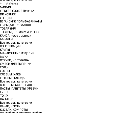
**___FitParad
14DI&DI
FITNESS COOKIE Печенье
DR.KORNER
СПЕЦИИ
ВЕГАНСКИЕ ПОЛУФАБРИКАТЫ
СЫРЫ для ГУРМАНОВ
TОВАР ДНЯ
TОВАРЫ ДЛЯ ИММУНИТЕТА
КANGA, кофе в зернах
БАКАЛЕЯ
Все товары категории
КОНСЕРВАЦИЯ
КРУПЫ
МАКАРОННЫЕ ИЗДЕЛИЯ
МУКА
ОТРУБИ, КЛЕТЧАТКА
СМЕСИ ДЛЯ ВЫПЕЧКИ
СОЛЬ
СОУСЫ
ХЛЕБЦЫ, ХЛЕБ
ГОТОВЫЕ БЛЮДА
Все товары категории
КОТЛЕТЫ, МЯСО, ГУЛЯШ
ПАСТЫ, ПАШТЕТЫ, УРБЕЧИ
СУПЫ
ТОФУ
НАПИТКИ
Все товары категории
КАКАО, КЭРОБ
КИСЕЛИ, КОМПОТЫ
КОКТЕЙЛИ И ФИТОКОКТЕЙЛИ