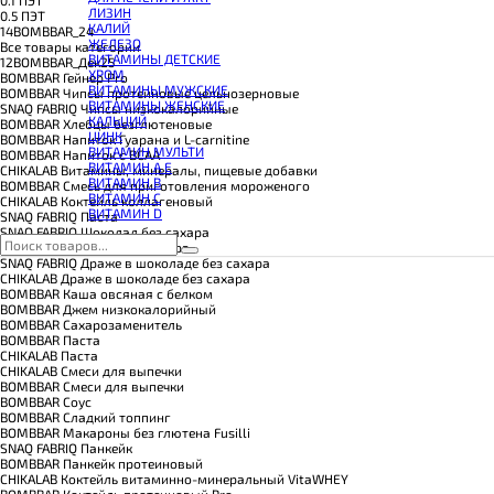
КОЭНЗИМ Q10
ЛИЗИН
0.5 ПЭТ
КРЕАТИН
КАЛИЙ
14BOMBBAR_24
ПОЛЕЗНЫЕ ЖИРЫ
ЖЕЛЕЗО
Все товары категории
ПРОТЕИН
ВИТАМИНЫ ДЕТСКИЕ
12BOMBBAR_Дек25
ПРОТЕИНОВОЕ ПЕЧЕНЬЕ
ХРОМ
BOMBBAR Гейнер Pro
ПРОТЕИНОВЫЕ БАТОНЧИКИ
ВИТАМИНЫ МУЖСКИЕ
BOMBBAR Чипсы протеиновые цельнозерновые
ПРОТЕИНОВЫЕ КАШИ
ВИТАМИНЫ ЖЕНСКИЕ
SNAQ FABRIQ Чипсы низкокалорийные
ТЕСТОБУСТЕРЫ
КАЛЬЦИЙ
BOMBBAR Хлебцы безглютеновые
ЦИТРУЛЛИН МАЛАТ
ЦИНК
BOMBBAR Напиток Гуарана и L-carnitine
ПРЕДТРЕНИРОВОЧНЫЕ КОМПЛЕКСЫ
ВИТАМИН МУЛЬТИ
BOMBBAR Напиток с BCAA
ЭНЕРГЕТИКИ И ЖИРОСЖИГАТЕЛИ#
ВИТАМИН A E
CHIKALAB Витамины, минералы, пищевые добавки
ВИТАМИН B
BOMBBAR Смесь для приготовления мороженого
ВИТАМИН C
CHIKALAB Коктейль коллагеновый
ВИТАМИН D
SNAQ FABRIQ Паста
SNAQ FABRIQ Шоколад без сахара
CHIKALAB Шоколад без сахара
SNAQ FABRIQ Драже в шоколаде без сахара
CHIKALAB Драже в шоколаде без сахара
BOMBBAR Каша овсяная с белком
BOMBBAR Джем низкокалорийный
BOMBBAR Сахарозаменитель
BOMBBAR Паста
CHIKALAB Паста
CHIKALAB Смеси для выпечки
BOMBBAR Смеси для выпечки
BOMBBAR Соус
BOMBBAR Сладкий топпинг
BOMBBAR Макароны без глютена Fusilli
SNAQ FABRIQ Панкейк
BOMBBAR Панкейк протеиновый
CHIKALAB Коктейль витаминно-минеральный VitaWHEY
BOMBBAR Коктейль протеиновый Pro