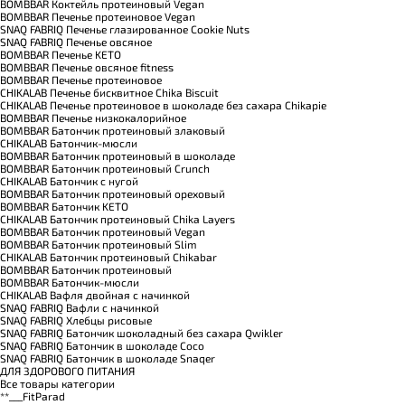
BOMBBAR Коктейль протеиновый Vegan
BOMBBAR Печенье протеиновое Vegan
SNAQ FABRIQ Печенье глазированное Cookie Nuts
SNAQ FABRIQ Печенье овсяное
BOMBBAR Печенье KETO
BOMBBAR Печенье овсяное fitness
BOMBBAR Печенье протеиновое
CHIKALAB Печенье бисквитное Chika Biscuit
CHIKALAB Печенье протеиновое в шоколаде без сахара Chikapie
BOMBBAR Печенье низкокалорийное
BOMBBAR Батончик протеиновый злаковый
CHIKALAB Батончик-мюсли
BOMBBAR Батончик протеиновый в шоколаде
BOMBBAR Батончик протеиновый Crunch
CHIKALAB Батончик с нугой
BOMBBAR Батончик протеиновый ореховый
BOMBBAR Батончик KETO
CHIKALAB Батончик протеиновый Chika Layers
BOMBBAR Батончик протеиновый Vegan
BOMBBAR Батончик протеиновый Slim
CHIKALAB Батончик протеиновый Chikabar
BOMBBAR Батончик протеиновый
BOMBBAR Батончик-мюсли
CHIKALAB Вафля двойная с начинкой
SNAQ FABRIQ Вафли с начинкой
SNAQ FABRIQ Хлебцы рисовые
SNAQ FABRIQ Батончик шоколадный без сахара Qwikler
SNAQ FABRIQ Батончик в шоколаде Coco
SNAQ FABRIQ Батончик в шоколаде Snaqer
ДЛЯ ЗДОРОВОГО ПИТАНИЯ
Все товары категории
**___FitParad