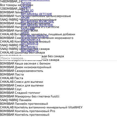
КОЭНЗИМ Q10
14BOMBBAR_24
ЛИЗИН
КРЕАТИН
Все товары категории
КАЛИЙ
ПОЛЕЗНЫЕ ЖИРЫ
12BOMBBAR_Дек25
ЖЕЛЕЗО
ПРОТЕИН
BOMBBAR Гейнер Pro
ВИТАМИНЫ ДЕТСКИЕ
ПРОТЕИНОВОЕ ПЕЧЕНЬЕ
BOMBBAR Чипсы протеиновые цельнозерновые
ХРОМ
ПРОТЕИНОВЫЕ БАТОНЧИКИ
SNAQ FABRIQ Чипсы низкокалорийные
ВИТАМИНЫ МУЖСКИЕ
ПРОТЕИНОВЫЕ КАШИ
BOMBBAR Хлебцы безглютеновые
ВИТАМИНЫ ЖЕНСКИЕ
ТЕСТОБУСТЕРЫ
BOMBBAR Напиток Гуарана и L-carnitine
КАЛЬЦИЙ
ЦИТРУЛЛИН МАЛАТ
BOMBBAR Напиток с BCAA
ЦИНК
ПРЕДТРЕНИРОВОЧНЫЕ КОМПЛЕКСЫ
CHIKALAB Витамины, минералы, пищевые добавки
ВИТАМИН МУЛЬТИ
ЭНЕРГЕТИКИ И ЖИРОСЖИГАТЕЛИ#
BOMBBAR Смесь для приготовления мороженого
ВИТАМИН A E
CHIKALAB Коктейль коллагеновый
ВИТАМИН B
SNAQ FABRIQ Паста
ВИТАМИН C
SNAQ FABRIQ Шоколад без сахара
ВИТАМИН D
CHIKALAB Шоколад без сахара
SNAQ FABRIQ Драже в шоколаде без сахара
CHIKALAB Драже в шоколаде без сахара
BOMBBAR Каша овсяная с белком
BOMBBAR Джем низкокалорийный
BOMBBAR Сахарозаменитель
BOMBBAR Паста
CHIKALAB Паста
CHIKALAB Смеси для выпечки
BOMBBAR Смеси для выпечки
BOMBBAR Соус
BOMBBAR Сладкий топпинг
BOMBBAR Макароны без глютена Fusilli
SNAQ FABRIQ Панкейк
BOMBBAR Панкейк протеиновый
CHIKALAB Коктейль витаминно-минеральный VitaWHEY
BOMBBAR Коктейль протеиновый Pro
BOMBBAR Коктейль протеиновый