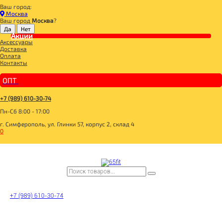
Ваш город:
Главная
Москва
СПОРТИВНОЕ ПИТАНИЕ
Ваш город
Москва
?
ПОЛЕЗНЫЕ ЖИРЫ
Акции
# MAXLER Omega- 3 Gold 120 caps USA
Аксессуары
Доставка
Оплата
Контакты
ОПТ
+7 (989) 610-30-74
Пн-Сб 8:00 - 17:00
# MAXLER Omega- 3 Gold
г. Симферополь, ул. Глинки 57, корпус 2, склад 4
0
120 caps USA
Цена:
1 575
Р
+7 (989) 610-30-74
Под заказ
В корзину
Добавляется...
Добавлен