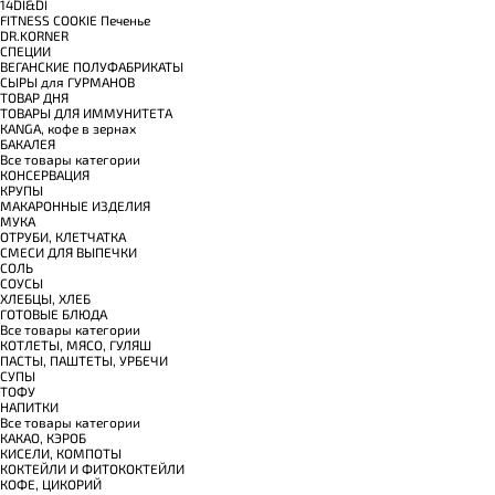
14DI&DI
FITNESS COOKIE Печенье
DR.KORNER
СПЕЦИИ
ВЕГАНСКИЕ ПОЛУФАБРИКАТЫ
СЫРЫ для ГУРМАНОВ
TОВАР ДНЯ
TОВАРЫ ДЛЯ ИММУНИТЕТА
КANGA, кофе в зернах
БАКАЛЕЯ
Все товары категории
КОНСЕРВАЦИЯ
КРУПЫ
МАКАРОННЫЕ ИЗДЕЛИЯ
МУКА
ОТРУБИ, КЛЕТЧАТКА
СМЕСИ ДЛЯ ВЫПЕЧКИ
СОЛЬ
СОУСЫ
ХЛЕБЦЫ, ХЛЕБ
ГОТОВЫЕ БЛЮДА
Все товары категории
КОТЛЕТЫ, МЯСО, ГУЛЯШ
ПАСТЫ, ПАШТЕТЫ, УРБЕЧИ
СУПЫ
ТОФУ
НАПИТКИ
Все товары категории
КАКАО, КЭРОБ
КИСЕЛИ, КОМПОТЫ
КОКТЕЙЛИ И ФИТОКОКТЕЙЛИ
КОФЕ, ЦИКОРИЙ