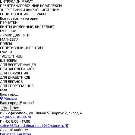
ЦИТРУЛЛИН МАЛАТ
ПРЕДТРЕНИРОВОЧНЫЕ КОМПЛЕКСЫ
ЭНЕРГЕТИКИ И ЖИРОСЖИГАТЕЛИ#
СПОРТИВНЫЕ АКСЕССУАРЫ
Все товары категории
ПЕРЧАТКИ
БИНТЫ (КОЛЕННЫЕ, КИСТЕВЫЕ)
БУТЫЛКИ
ЛЯМКИ ДЛЯ ТЯГИ
МАГНЕЗИЯ
ПОЯСЫ
СПОРТИВНЫЙ ИНВЕНТАРЬ
СУМКИ
ТАБЛЕТНИЦЫ
ШЕЙКЕРЫ
ДЛЯ ВЕГЕТАРИАНЦЕВ
ПРИ ЗАБОЛЕВАНИЯХ
ДЛЯ ПОХУДЕНИЯ
ДЛЯ ДИАБЕТИКОВ
ДЛЯ ВЕГАНОВ
ДЛЯ СПОРТСМЕНОВ
65fit
Ваш город:
Москва
Ваш город
Москва
?
г. Симферополь, ул. Глинки 57, корпус 2, склад 4
+7 (989) 610-30-74
Пн-Сб 8:00 - 17:00
sale@65fit.ru
Избранное (
0
)
Сравнить (
0
)
Личный кабинет
Регистрация
Вход