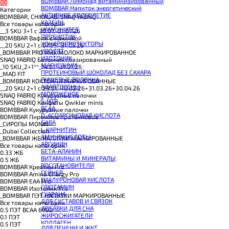
BOMBBAR Лимонад витаминизированный
0
0
BOMBBAR Напиток энергетический
Категории
АКТИВНОЕ ДОЛГОЛЕТИЕ
BOMBBAR, CHIKALAB, SNAQ FABRIQ
КАЗЕИН
Все товары категории
ИММУНИТЕТ
__3 SKU 3+1 с 20.07.-31.07.26
ПРОБИОТИК
BOMBBAR Вафли с начинкой
ХОНДРОПРОТЕКТОРЫ
__20 SKU 2+1 с 07.05.-31.05.26
ИЗОЛЯТ
_BOMBBAR PRO Milk МОЛОКО МАРКИРОВАННОЕ
ИЗОТОНИК
SNAQ FABRIQ Батончик глазированный
МАГНЕЗИУМ
_10 SKU_2+1**_14.01.-31.01.26
ПРОТЕИНОВЫЙ ШОКОЛАД БЕЗ САХАРА
_MAD FIT
ПИЩЕВЫЕ ВОЛОКНА
_BOMBBAR КОКТЕЙЛИ МАРКИРОВАННЫЕ
АДАПТОГЕНЫ
__20 SKU 2+1 с 28.01.-18.02.26+31.03.26+30.04.26
МОРОЖЕНОЕ
SNAQ FABRIQ Кукурузные палочки
5-HTP
SNAQ FABRIQ Конфеты Qwikler minis
BCAA
BOMBBAR Кукурузные палочки
D-АСПАРГИНОВАЯ КИСЛОТА
BOMBBAR Пирожное протеиновое
GABA
_CИРОПЫ MONIN
L-КАРНИТИН
_Dubai Collection
АМИНОКИСЛОТЫ
_BOMBBAR ЖБ НАПИТКИ МАРКИРОВАННЫЕ
АРГИНИН
Все товары категории
БЕТА-АЛАНИН
0.33 ЖБ
ВИТАМИНЫ И МИНЕРАЛЫ
0.5 ЖБ
ВОССТАНОВИТЕЛИ
BOMBBAR Креатин Pro
ГЕЙНЕР
BOMBBAR Amino Energy Pro
ГИАЛУРОНОВАЯ КИСЛОТА
BOMBBAR EAA Pro
ГЛЮТАМИН
BOMBBAR Изотоник Pro
ГУАРАНА
_BOMBBAR ПЭТ НАПИТКИ МАРКИРОВАННЫЕ
ДЛЯ СУСТАВОВ И СВЯЗОК
Все товары категории
ДОБАВКИ ДЛЯ СНА
0.5 ПЭТ ВСАА 6000
ЖИРОСЖИГАТЕЛИ
0.1 ПЭТ
КОЛЛАГЕН
0.5 ПЭТ
ДЛЯ ПЕЧЕНИ И ЖКТ