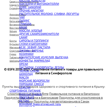
КИСЕЛИ, КОМПОТЫ
CHIKALAB Вафля двойная с начинкой
Сахар и сахарозаменители
КОКТЕЙЛИ И ФИТОКОКТЕЙЛИ
SNAQ FABRIQ Вафли с начинкой
Сладости и снеки
КОФЕ, ЦИКОРИЙ
SNAQ FABRIQ Хлебцы рисовые
Суперфуды
ПРОЧИЕ НАПИТКИ
SNAQ FABRIQ Батончик шоколадный без сахара Qwikler
РАСТИТЕЛЬНОЕ МОЛОКО, СЛИВКИ, ЙОГУРТЫ
SNAQ FABRIQ Батончик в шоколаде Coco
Аминокислоты
ЧАЙ
SNAQ FABRIQ Батончик в шоколаде Snaqer
Аргенин
ПУДИНГ
Бета-аланин
ГРАНОЛА
Витамины и минералы
КАШИ
Восстановители
МЮСЛИ, ХЛОПЬЯ
Гейнер
ДРУГИЕ САХАРОЗАМЕНИТЕЛИ
Креатин
САХАР
СИРОПЫ И ТОППИНГИ
Бинты
СНЭКИ И БАТОНЧИКИ
Бутылки
БЕЗЕ, ЗЕФИР, ПАСТИЛА
Магнезия
ДЖЕМЫ, ВАРЕНЬЕ
Спортивный инвентарь
КОЗИНАКИ
Сумки
КОНДИТЕРСКИЕ ИЗДЕЛИЯ, ВЫПЕЧКА
Таблетницы
КОНФЕТЫ, МАРМЕЛАД
Шейкеры
ОРЕХИ
ПАСТИЛКИ, СУХОФРУКТЫ, ЯГОДЫ
© 65Fit 2019-2021. Спортивное питание и товары для правильного
ЧИПСЫ, СНЕКИ
питания в Симферополе
ШОКОЛАД
МАСЛА
МОРСКИЕ ВОДОРОСЛИ
ПОРОШКИ, СМЕСИ
Пункты выдачи товаров здорового и спортивного питания в Крыму:
СЕМЕНА
СПОРТИВНОЕ ПИТАНИЕ
Спортивное питание в Ялте
Правильное питание в Евпатории
Optimum System
Продукты без глютена в Бахчисарае
Продукты для спортсменов в
PROPER VIT
ДЕТОКС
Феодосии
Продукты для вегетарианцев в Саках
BOMBBAR Энергетический гель