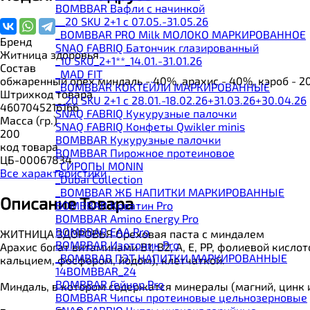
BOMBBAR Вафли с начинкой
__20 SKU 2+1 с 07.05.-31.05.26
_BOMBBAR PRO Milk МОЛОКО МАРКИРОВАННОЕ
Бренд
SNAQ FABRIQ Батончик глазированный
Житница здоровья
_10 SKU_2+1**_14.01.-31.01.26
Состав
_MAD FIT
обжаренный орех миндаль - 40%, арахис - 40%, кэроб - 20
_BOMBBAR КОКТЕЙЛИ МАРКИРОВАННЫЕ
Штрихкод товара
__20 SKU 2+1 с 28.01.-18.02.26+31.03.26+30.04.26
4607045216166
SNAQ FABRIQ Кукурузные палочки
Масса (гр.)
SNAQ FABRIQ Конфеты Qwikler minis
200
BOMBBAR Кукурузные палочки
код товара
BOMBBAR Пирожное протеиновое
ЦБ-00067834
_CИРОПЫ MONIN
Все характеристики
_Dubai Collection
_BOMBBAR ЖБ НАПИТКИ МАРКИРОВАННЫЕ
Описание Товара
BOMBBAR Креатин Pro
BOMBBAR Amino Energy Pro
BOMBBAR EAA Pro
ЖИТНИЦА ЗДОРОВЬЯ Ореховая паста с миндалем
BOMBBAR Изотоник Pro
Арахис богат витаминами В1, В2, А, Е, РР, фолиевой кис
_BOMBBAR ПЭТ НАПИТКИ МАРКИРОВАННЫЕ
кальцием, фосфором, йодом), клетчаткой.
14BOMBBAR_24
BOMBBAR Гейнер Pro
Миндаль, в котором содержатся минералы (магний, цинк 
BOMBBAR Чипсы протеиновые цельнозерновые