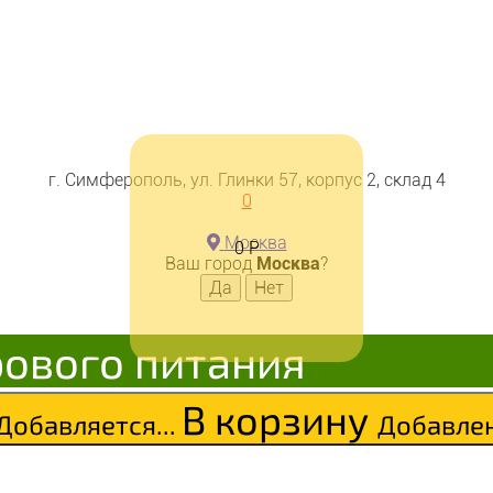
г. Симферополь, ул. Глинки 57, корпус 2, склад 4
0
 паста с миндалем 200г
Москва
0
Р
Ваш город
Москва
?
рового питания
В корзину
Добавляется...
Добавле