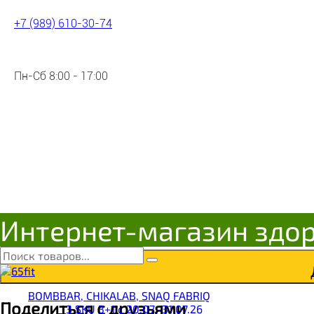
+7 (989) 610-30-74
Пн-Сб 8:00 - 17:00
ЖИТНИЦА ЗДОРОВЬЯ Ореховая
4607045216166
Цена:
392
Р
Интернет-магазин здо
Под заказ
BOMBBAR, CHIKALAB, SNAQ FABRIQ
Поделиться с друзьями
__3 SKU 3+1 с 20.07.-31.07.26