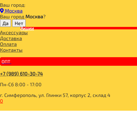
Ваш город:
Главная
Москва
ДЛЯ ЗДОРОВОГО ПИТАНИЯ
Ваш город
Москва
?
ГОТОВЫЕ БЛЮДА
ПАСТЫ, ПАШТЕТЫ, УРБЕЧИ
Акции
Аксессуары
ЖИТНИЦА ЗДОРОВЬЯ Ореховая паста с миндалем 200г
Доставка
Оплата
Контакты
ОПТ
+7 (989) 610-30-74
Пн-Сб 8:00 - 17:00
г. Симферополь, ул. Глинки 57, корпус 2, склад 4
0