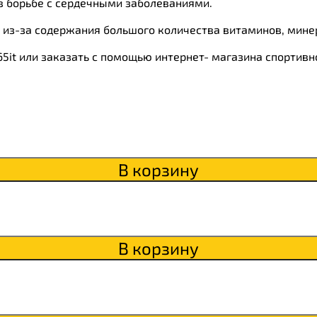
в борьбе с сердечными заболеваниями.
 из-за содержания большого количества витаминов, мине
ки
5it или заказать с помощью интернет- магазина спортивн
о
В корзину
В корзину