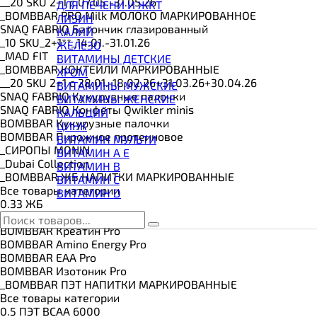
ВИТАМИНЫ И МИНЕРАЛЫ
__20 SKU 2+1 с 07.05.-31.05.26
ДЛЯ ПЕЧЕНИ И ЖКТ
ВОССТАНОВИТЕЛИ
_BOMBBAR PRO Milk МОЛОКО МАРКИРОВАННОЕ
ЛИЗИН
ГЕЙНЕР
SNAQ FABRIQ Батончик глазированный
КАЛИЙ
ГИАЛУРОНОВАЯ КИСЛОТА
_10 SKU_2+1**_14.01.-31.01.26
ЖЕЛЕЗО
ГЛЮТАМИН
_MAD FIT
ВИТАМИНЫ ДЕТСКИЕ
ГУАРАНА
_BOMBBAR КОКТЕЙЛИ МАРКИРОВАННЫЕ
ХРОМ
ДЛЯ СУСТАВОВ И СВЯЗОК
__20 SKU 2+1 с 28.01.-18.02.26+31.03.26+30.04.26
ВИТАМИНЫ МУЖСКИЕ
ДОБАВКИ ДЛЯ СНА
SNAQ FABRIQ Кукурузные палочки
ВИТАМИНЫ ЖЕНСКИЕ
ЖИРОСЖИГАТЕЛИ
SNAQ FABRIQ Конфеты Qwikler minis
КАЛЬЦИЙ
КОЛЛАГЕН
BOMBBAR Кукурузные палочки
ЦИНК
КОЭНЗИМ Q10
BOMBBAR Пирожное протеиновое
ВИТАМИН МУЛЬТИ
КРЕАТИН
_CИРОПЫ MONIN
ВИТАМИН A E
ПОЛЕЗНЫЕ ЖИРЫ
_Dubai Collection
ВИТАМИН B
ПРОТЕИН
_BOMBBAR ЖБ НАПИТКИ МАРКИРОВАННЫЕ
ВИТАМИН C
ПРОТЕИНОВОЕ ПЕЧЕНЬЕ
Все товары категории
ВИТАМИН D
ПРОТЕИНОВЫЕ БАТОНЧИКИ
0.33 ЖБ
ПРОТЕИНОВЫЕ КАШИ
0.5 ЖБ
ТЕСТОБУСТЕРЫ
BOMBBAR Креатин Pro
ЦИТРУЛЛИН МАЛАТ
BOMBBAR Amino Energy Pro
ПРЕДТРЕНИРОВОЧНЫЕ КОМПЛЕКСЫ
BOMBBAR EAA Pro
ЭНЕРГЕТИКИ И ЖИРОСЖИГАТЕЛИ#
BOMBBAR Изотоник Pro
_BOMBBAR ПЭТ НАПИТКИ МАРКИРОВАННЫЕ
Все товары категории
0.5 ПЭТ ВСАА 6000