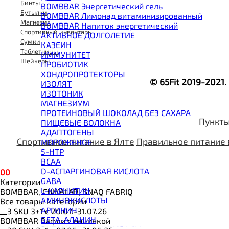
Бинты
BOMBBAR Энергетический гель
Бутылки
BOMBBAR Лимонад витаминизированный
Магнезия
BOMBBAR Напиток энергетический
Спортивный инвентарь
АКТИВНОЕ ДОЛГОЛЕТИЕ
Сумки
КАЗЕИН
Таблетницы
ИММУНИТЕТ
Шейкеры
ПРОБИОТИК
ХОНДРОПРОТЕКТОРЫ
© 65Fit 2019-2021
ИЗОЛЯТ
ИЗОТОНИК
МАГНЕЗИУМ
ПРОТЕИНОВЫЙ ШОКОЛАД БЕЗ САХАРА
Пункты
ПИЩЕВЫЕ ВОЛОКНА
АДАПТОГЕНЫ
Спортивное питание в Ялте
Правильное питание 
МОРОЖЕНОЕ
5-HTP
BCAA
D-АСПАРГИНОВАЯ КИСЛОТА
0
0
GABA
Категории
L-КАРНИТИН
BOMBBAR, CHIKALAB, SNAQ FABRIQ
АМИНОКИСЛОТЫ
Все товары категории
АРГИНИН
__3 SKU 3+1 с 20.07.-31.07.26
БЕТА-АЛАНИН
BOMBBAR Вафли с начинкой