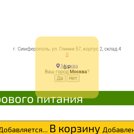
г. Симферополь, ул. Глинки 57, корпус 2, склад 4
0
Москва
0
Р
Ваш город
Москва
?
аковыми хлопьями, молоком 
рового питания
В корзину
Добавляется...
Добавле