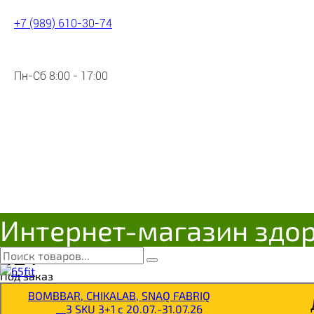
+7 (989) 610-30-74
Пн-Сб 8:00 - 17:00
ДИВО-ОВСЯНОЕ Печенье со зл
Интернет-магазин здо
4605169212118
Цена:
82
Р
Под заказ
BOMBBAR, CHIKALAB, SNAQ FABRIQ
__3 SKU 3+1 с 20.07.-31.07.26