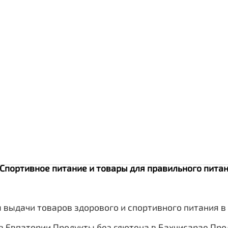
. Спортивное питание и товары для правильного пит
 выдачи товаров здорового и спортивного питания в
в Евпатории
Продукты без глютена в Бахчисарае
Про