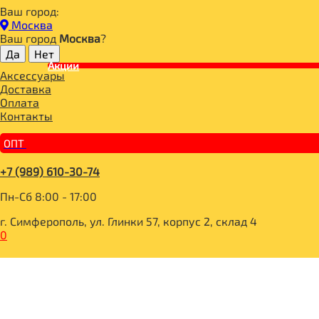
Ваш город:
Главная
Москва
ДЛЯ ЗДОРОВОГО ПИТАНИЯ
Ваш город
Москва
?
СЛАДОСТИ И СНЕКИ
КОНДИТЕРСКИЕ ИЗДЕЛИЯ, ВЫПЕЧКА
Акции
Аксессуары
ДИВО-ОВСЯНОЕ Печенье со злаковыми хлопьями, молоком
Доставка
Оплата
Контакты
ОПТ
+7 (989) 610-30-74
Пн-Сб 8:00 - 17:00
г. Симферополь, ул. Глинки 57, корпус 2, склад 4
0