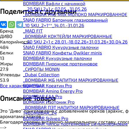
BOMBBAR Вафли с начинкой
__20 SKU 2+1 с 07.05.-31.05.26
Поделиться с друзьями
_BOMBBAR PRO Milk МОЛОКО МАРКИРОВАННОЕ
SNAQ FABRIQ Батончик глазированный
_10 SKU_2+1**_14.01.-31.01.26
_MAD FIT
Бренд
_BOMBBAR КОКТЕЙЛИ МАРКИРОВАННЫЕ
ДИВО
__20 SKU 2+1 с 28.01.-18.02.26+31.03.26+30.04.26
Калорийность
SNAQ FABRIQ Кукурузные палочки
484
SNAQ FABRIQ Конфеты Qwikler minis
Белки
BOMBBAR Кукурузные палочки
13
BOMBBAR Пирожное протеиновое
Жиры
_CИРОПЫ MONIN
27.9
_Dubai Collection
Углеводы
_BOMBBAR ЖБ НАПИТКИ МАРКИРОВАННЫЕ
53.9
BOMBBAR Креатин Pro
Все характеристики
BOMBBAR Amino Energy Pro
BOMBBAR EAA Pro
Описание Товара
BOMBBAR Изотоник Pro
_BOMBBAR ПЭТ НАПИТКИ МАРКИРОВАННЫЕ
Это "Диво" приготовлено с добавлением орехов (арахис,
14BOMBBAR_24
ароматами злаков.
BOMBBAR Гейнер Pro
Благодаря своему витамино-минеральному составу, спос
BOMBBAR Чипсы протеиновые цельнозерновые
-->