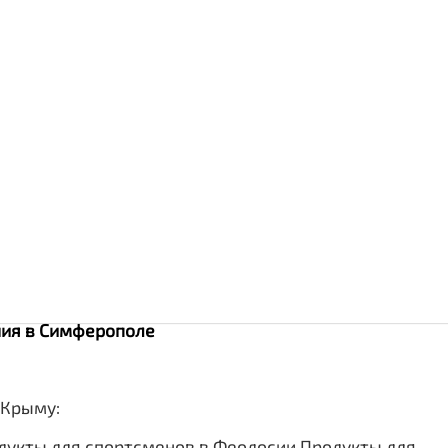
ания в Симферополе
 Крыму:
дукты для спортсменов в Феодосии
Продукты для