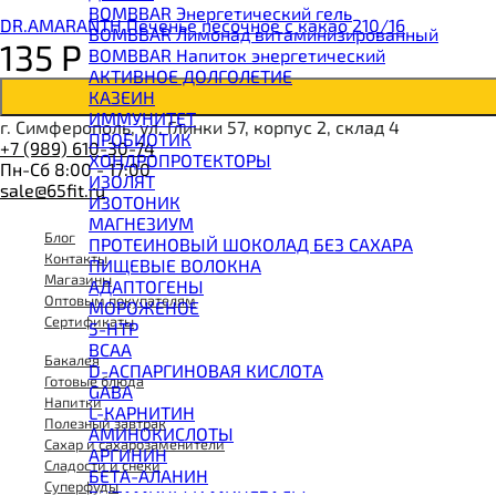
BOMBBAR Энергетический гель
DR.AMARANTH Печенье песочное с какао 210/16
BOMBBAR Лимонад витаминизированный
135
Р
BOMBBAR Напиток энергетический
АКТИВНОЕ ДОЛГОЛЕТИЕ
КАЗЕИН
ИММУНИТЕТ
г. Симферополь, ул. Глинки 57, корпус 2, склад 4
ПРОБИОТИК
+7 (989) 610-30-74
ХОНДРОПРОТЕКТОРЫ
Пн-Сб 8:00 - 17:00
ИЗОЛЯТ
sale@65fit.ru
ИЗОТОНИК
МАГНЕЗИУМ
Блог
ПРОТЕИНОВЫЙ ШОКОЛАД БЕЗ САХАРА
Контакты
ПИЩЕВЫЕ ВОЛОКНА
Магазины
АДАПТОГЕНЫ
Оптовым покупателям
МОРОЖЕНОЕ
Сертификаты
5-HTP
BCAA
Бакалея
D-АСПАРГИНОВАЯ КИСЛОТА
Готовые блюда
GABA
Напитки
L-КАРНИТИН
Полезный завтрак
АМИНОКИСЛОТЫ
Сахар и сахарозаменители
АРГИНИН
Сладости и снеки
БЕТА-АЛАНИН
Суперфуды