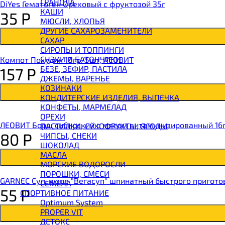
ГРАНОЛА
DiYes Гематоген Ореховый с фруктозой 35г
BOMBBAR Батончик протеиновый
КАШИ
35
Р
BOMBBAR Батончик-мюсли
МЮСЛИ, ХЛОПЬЯ
CHIKALAB Вафля двойная с начинкой
ДРУГИЕ САХАРОЗАМЕНИТЕЛИ
SNAQ FABRIQ Вафли с начинкой
САХАР
SNAQ FABRIQ Хлебцы рисовые
СИРОПЫ И ТОППИНГИ
SNAQ FABRIQ Батончик шоколадный без сахара 
СНЭКИ И БАТОНЧИКИ
Компот Похудин 18гр/5шт, ЛЕОВИТ
SNAQ FABRIQ Батончик в шоколаде Coco
БЕЗЕ, ЗЕФИР, ПАСТИЛА
157
Р
SNAQ FABRIQ Батончик в шоколаде Snaqer
ДЖЕМЫ, ВАРЕНЬЕ
КОЗИНАКИ
КОНДИТЕРСКИЕ ИЗДЕЛИЯ, ВЫПЕЧКА
КОНФЕТЫ, МАРМЕЛАД
ОРЕХИ
ЛЕОВИТ Борщ сибирский с мясом витаминизированный 16
ПАСТИЛКИ, СУХОФРУКТЫ, ЯГОДЫ
80
Р
ЧИПСЫ, СНЕКИ
ШОКОЛАД
МАСЛА
МОРСКИЕ ВОДОРОСЛИ
ПОРОШКИ, СМЕСИ
GARNEC Суп-пюре "Вегасуп" шпинатный быстрого пригото
СЕМЕНА
55
Р
СПОРТИВНОЕ ПИТАНИЕ
Optimum System
PROPER VIT
ДЕТОКС