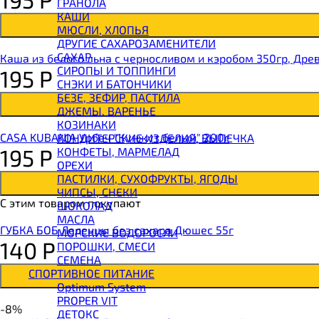
ГРАНОЛА
BOMBBAR Батончик протеиновый
КАШИ
BOMBBAR Батончик-мюсли
МЮСЛИ, ХЛОПЬЯ
CHIKALAB Вафля двойная с начинкой
ДРУГИЕ САХАРОЗАМЕНИТЕЛИ
SNAQ FABRIQ Вафли с начинкой
САХАР
Каша из белого льна с черносливом и кэробом 350гр, Дре
SNAQ FABRIQ Хлебцы рисовые
СИРОПЫ И ТОППИНГИ
195
Р
SNAQ FABRIQ Батончик шоколадный без сахара 
СНЭКИ И БАТОНЧИКИ
SNAQ FABRIQ Батончик в шоколаде Coco
БЕЗЕ, ЗЕФИР, ПАСТИЛА
SNAQ FABRIQ Батончик в шоколаде Snaqer
ДЖЕМЫ, ВАРЕНЬЕ
КОЗИНАКИ
CASA KUBANIA Урбеч "Кунжут белый" 200г
КОНДИТЕРСКИЕ ИЗДЕЛИЯ, ВЫПЕЧКА
195
Р
КОНФЕТЫ, МАРМЕЛАД
ОРЕХИ
ПАСТИЛКИ, СУХОФРУКТЫ, ЯГОДЫ
ЧИПСЫ, СНЕКИ
С этим товаром покупают
ШОКОЛАД
МАСЛА
ГУБКА БОБ Леденцы без сахара Дюшес 55г
МОРСКИЕ ВОДОРОСЛИ
140
Р
ПОРОШКИ, СМЕСИ
СЕМЕНА
СПОРТИВНОЕ ПИТАНИЕ
Optimum System
PROPER VIT
-8%
ДЕТОКС