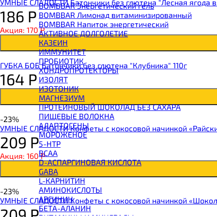
УМНЫЕ СЛАДОСТИ Батончики без глютена "Лесная ягода в 
BOMBBAR Энергетический гель
186
Р
BOMBBAR Лимонад витаминизированный
BOMBBAR Напиток энергетический
Акция: 170
Р
АКТИВНОЕ ДОЛГОЛЕТИЕ
КАЗЕИН
ИММУНИТЕТ
ПРОБИОТИК
ГУБКА БОБ Батончики без глютена "Клубника" 110г
ХОНДРОПРОТЕКТОРЫ
164
Р
ИЗОЛЯТ
ИЗОТОНИК
МАГНЕЗИУМ
ПРОТЕИНОВЫЙ ШОКОЛАД БЕЗ САХАРА
ПИЩЕВЫЕ ВОЛОКНА
-23%
АДАПТОГЕНЫ
УМНЫЕ СЛАДОСТИ Конфеты с кокосовой начинкой «Райски
МОРОЖЕНОЕ
209
Р
5-HTP
BCAA
Акция: 160
Р
D-АСПАРГИНОВАЯ КИСЛОТА
GABA
L-КАРНИТИН
АМИНОКИСЛОТЫ
-23%
АРГИНИН
УМНЫЕ СЛАДОСТИ Конфеты с кокосовой начинкой «Шокол
БЕТА-АЛАНИН
209
Р