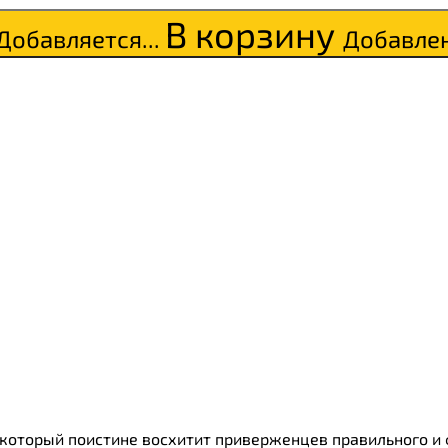
В корзину
Добавляется...
Добавле
ки
о
 который поистине восхитит приверженцев правильного и ф