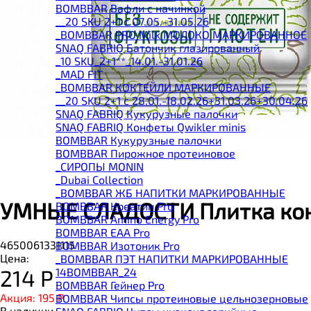
BOMBBAR Вафли с начинкой
__20 SKU 2+1 с 07.05.-31.05.26
_BOMBBAR PRO Milk МОЛОКО МАРКИРОВАННОЕ
SNAQ FABRIQ Батончик глазированный
_10 SKU_2+1**_14.01.-31.01.26
_MAD FIT
_BOMBBAR КОКТЕЙЛИ МАРКИРОВАННЫЕ
__20 SKU 2+1 с 28.01.-18.02.26+31.03.26+30.04.26
SNAQ FABRIQ Кукурузные палочки
SNAQ FABRIQ Конфеты Qwikler minis
BOMBBAR Кукурузные палочки
BOMBBAR Пирожное протеиновое
_CИРОПЫ MONIN
_Dubai Collection
_BOMBBAR ЖБ НАПИТКИ МАРКИРОВАННЫЕ
УМНЫЕ СЛАДОСТИ Плитка кон
BOMBBAR Креатин Pro
BOMBBAR Amino Energy Pro
BOMBBAR EAA Pro
4650061331115
BOMBBAR Изотоник Pro
Цена:
_BOMBBAR ПЭТ НАПИТКИ МАРКИРОВАННЫЕ
214
Р
14BOMBBAR_24
BOMBBAR Гейнер Pro
Акция: 195
Р
BOMBBAR Чипсы протеиновые цельнозерновые
В наличии