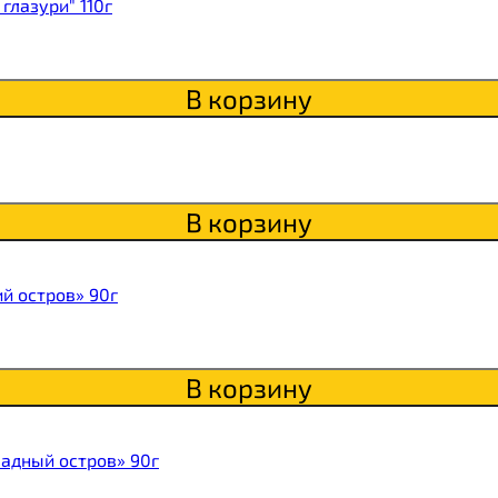
глазури" 110г
В корзину
В корзину
й остров» 90г
В корзину
адный остров» 90г