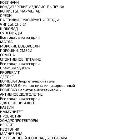
КОЗИНАКИ
КОНДИТЕРСКИЕ ИЗДЕЛИЯ, ВЫПЕЧКА
КОНФЕТЫ, МАРМЕЛАД
ОРЕХИ
ПАСТИЛКИ, СУХОФРУКТЫ, ЯГОДЫ
ЧИПСЫ, СНЕКИ
ШОКОЛАД
СУПЕРФУДЫ
Все товары категории
МАСЛА
МОРСКИЕ ВОДОРОСЛИ
ПОРОШКИ, СМЕСИ
СЕМЕНА
СПОРТИВНОЕ ПИТАНИЕ
Все товары категории
Optimum System
PROPER VIT
ДЕТОКС
BOMBBAR Энергетический гель
BOMBBAR Лимонад витаминизированный
BOMBBAR Напиток энергетический
АКТИВНОЕ ДОЛГОЛЕТИЕ
Все товары категории
ДЛЯ ПЕЧЕНИ И ЖКТ
КАЗЕИН
ИММУНИТЕТ
ПРОБИОТИК
ХОНДРОПРОТЕКТОРЫ
ИЗОЛЯТ
ИЗОТОНИК
МАГНЕЗИУМ
ПРОТЕИНОВЫЙ ШОКОЛАД БЕЗ САХАРА