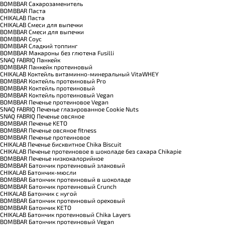
BOMBBAR Сахарозаменитель
BOMBBAR Паста
CHIKALAB Паста
CHIKALAB Смеси для выпечки
BOMBBAR Смеси для выпечки
BOMBBAR Соус
BOMBBAR Сладкий топпинг
BOMBBAR Макароны без глютена Fusilli
SNAQ FABRIQ Панкейк
BOMBBAR Панкейк протеиновый
CHIKALAB Коктейль витаминно-минеральный VitaWHEY
BOMBBAR Коктейль протеиновый Pro
BOMBBAR Коктейль протеиновый
BOMBBAR Коктейль протеиновый Vegan
BOMBBAR Печенье протеиновое Vegan
SNAQ FABRIQ Печенье глазированное Cookie Nuts
SNAQ FABRIQ Печенье овсяное
BOMBBAR Печенье KETO
BOMBBAR Печенье овсяное fitness
BOMBBAR Печенье протеиновое
CHIKALAB Печенье бисквитное Chika Biscuit
CHIKALAB Печенье протеиновое в шоколаде без сахара Chikapie
BOMBBAR Печенье низкокалорийное
BOMBBAR Батончик протеиновый злаковый
CHIKALAB Батончик-мюсли
BOMBBAR Батончик протеиновый в шоколаде
BOMBBAR Батончик протеиновый Crunch
CHIKALAB Батончик с нугой
BOMBBAR Батончик протеиновый ореховый
BOMBBAR Батончик KETO
CHIKALAB Батончик протеиновый Chika Layers
BOMBBAR Батончик протеиновый Vegan