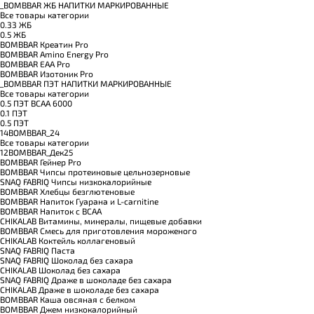
_BOMBBAR ЖБ НАПИТКИ МАРКИРОВАННЫЕ
Все товары категории
0.33 ЖБ
0.5 ЖБ
BOMBBAR Креатин Pro
BOMBBAR Amino Energy Pro
BOMBBAR EAA Pro
BOMBBAR Изотоник Pro
_BOMBBAR ПЭТ НАПИТКИ МАРКИРОВАННЫЕ
Все товары категории
0.5 ПЭТ ВСАА 6000
0.1 ПЭТ
0.5 ПЭТ
14BOMBBAR_24
Все товары категории
12BOMBBAR_Дек25
BOMBBAR Гейнер Pro
BOMBBAR Чипсы протеиновые цельнозерновые
SNAQ FABRIQ Чипсы низкокалорийные
BOMBBAR Хлебцы безглютеновые
BOMBBAR Напиток Гуарана и L-carnitine
BOMBBAR Напиток с BCAA
CHIKALAB Витамины, минералы, пищевые добавки
BOMBBAR Смесь для приготовления мороженого
CHIKALAB Коктейль коллагеновый
SNAQ FABRIQ Паста
SNAQ FABRIQ Шоколад без сахара
CHIKALAB Шоколад без сахара
SNAQ FABRIQ Драже в шоколаде без сахара
CHIKALAB Драже в шоколаде без сахара
BOMBBAR Каша овсяная с белком
BOMBBAR Джем низкокалорийный