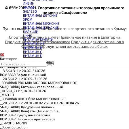
КОЭНЗИМ Q10
ЛИЗИН
КРЕАТИН
КАЛИЙ
© 65Fit 2019-2021. Спортивное питание и товары для правильного
ПОЛЕЗНЫЕ ЖИРЫ
ЖЕЛЕЗО
питания в Симферополе
ПРОТЕИН
ВИТАМИНЫ ДЕТСКИЕ
ПРОТЕИНОВОЕ ПЕЧЕНЬЕ
ХРОМ
ПРОТЕИНОВЫЕ БАТОНЧИКИ
ВИТАМИНЫ МУЖСКИЕ
ПРОТЕИНОВЫЕ КАШИ
ВИТАМИНЫ ЖЕНСКИЕ
Пункты выдачи товаров здорового и спортивного питания в Крыму:
ТЕСТОБУСТЕРЫ
КАЛЬЦИЙ
ЦИТРУЛЛИН МАЛАТ
ЦИНК
ПРЕДТРЕНИРОВОЧНЫЕ КОМПЛЕКСЫ
Спортивное питание в Ялте
Правильное питание в Евпатории
ВИТАМИН МУЛЬТИ
ЭНЕРГЕТИКИ И ЖИРОСЖИГАТЕЛИ#
Продукты без глютена в Бахчисарае
Продукты для спортсменов в
ВИТАМИН A E
Феодосии
Продукты для вегетарианцев в Саках
ВИТАМИН B
ВИТАМИН C
0
0
ВИТАМИН D
Категории
BOMBBAR, CHIKALAB, SNAQ FABRIQ
Все товары категории
__3 SKU 3+1 с 20.07.-31.07.26
BOMBBAR Вафли с начинкой
__20 SKU 2+1 с 07.05.-31.05.26
_BOMBBAR PRO Milk МОЛОКО МАРКИРОВАННОЕ
SNAQ FABRIQ Батончик глазированный
_10 SKU_2+1**_14.01.-31.01.26
_MAD FIT
_BOMBBAR КОКТЕЙЛИ МАРКИРОВАННЫЕ
__20 SKU 2+1 с 28.01.-18.02.26+31.03.26+30.04.26
SNAQ FABRIQ Кукурузные палочки
SNAQ FABRIQ Конфеты Qwikler minis
BOMBBAR Кукурузные палочки
BOMBBAR Пирожное протеиновое
_CИРОПЫ MONIN
_Dubai Collection