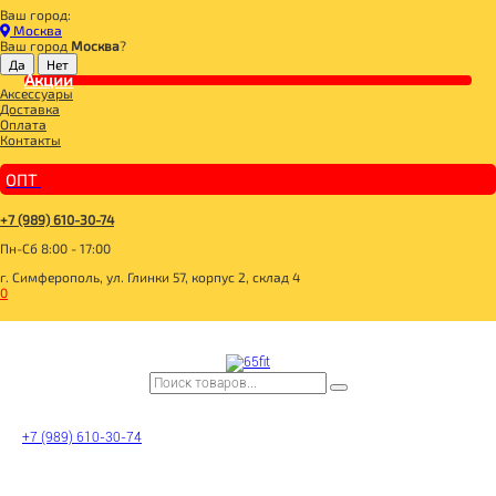
Ваш город:
Главная
Москва
ДЛЯ ЗДОРОВОГО ПИТАНИЯ
Ваш город
Москва
?
БАКАЛЕЯ
КРУПЫ
Акции
Аксессуары
POLEZZNO Полба крупа цельнозерновая 300г
Доставка
Оплата
Контакты
ОПТ
+7 (989) 610-30-74
Пн-Сб 8:00 - 17:00
г. Симферополь, ул. Глинки 57, корпус 2, склад 4
0
+7 (989) 610-30-74