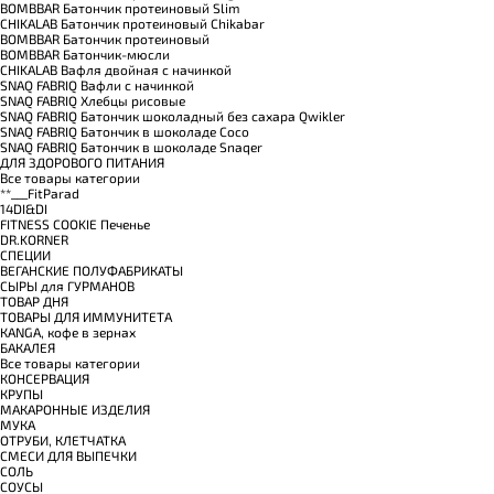
BOMBBAR Батончик протеиновый Slim
CHIKALAB Батончик протеиновый Chikabar
BOMBBAR Батончик протеиновый
BOMBBAR Батончик-мюсли
CHIKALAB Вафля двойная с начинкой
SNAQ FABRIQ Вафли с начинкой
SNAQ FABRIQ Хлебцы рисовые
SNAQ FABRIQ Батончик шоколадный без сахара Qwikler
SNAQ FABRIQ Батончик в шоколаде Coco
SNAQ FABRIQ Батончик в шоколаде Snaqer
ДЛЯ ЗДОРОВОГО ПИТАНИЯ
Все товары категории
**___FitParad
14DI&DI
FITNESS COOKIE Печенье
DR.KORNER
СПЕЦИИ
ВЕГАНСКИЕ ПОЛУФАБРИКАТЫ
СЫРЫ для ГУРМАНОВ
TОВАР ДНЯ
TОВАРЫ ДЛЯ ИММУНИТЕТА
КANGA, кофе в зернах
БАКАЛЕЯ
Все товары категории
КОНСЕРВАЦИЯ
КРУПЫ
МАКАРОННЫЕ ИЗДЕЛИЯ
МУКА
ОТРУБИ, КЛЕТЧАТКА
СМЕСИ ДЛЯ ВЫПЕЧКИ
СОЛЬ
СОУСЫ