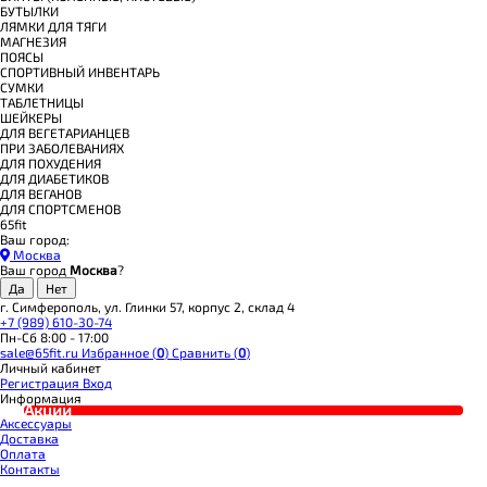
БУТЫЛКИ
ЛЯМКИ ДЛЯ ТЯГИ
МАГНЕЗИЯ
ПОЯСЫ
СПОРТИВНЫЙ ИНВЕНТАРЬ
СУМКИ
ТАБЛЕТНИЦЫ
ШЕЙКЕРЫ
ДЛЯ ВЕГЕТАРИАНЦЕВ
ПРИ ЗАБОЛЕВАНИЯХ
ДЛЯ ПОХУДЕНИЯ
ДЛЯ ДИАБЕТИКОВ
ДЛЯ ВЕГАНОВ
ДЛЯ СПОРТСМЕНОВ
65fit
Ваш город:
Москва
Ваш город
Москва
?
г. Симферополь, ул. Глинки 57, корпус 2, склад 4
+7 (989) 610-30-74
Пн-Сб 8:00 - 17:00
sale@65fit.ru
Избранное (
0
)
Сравнить (
0
)
Личный кабинет
Регистрация
Вход
Информация
Акции
Аксессуары
Доставка
Оплата
Контакты