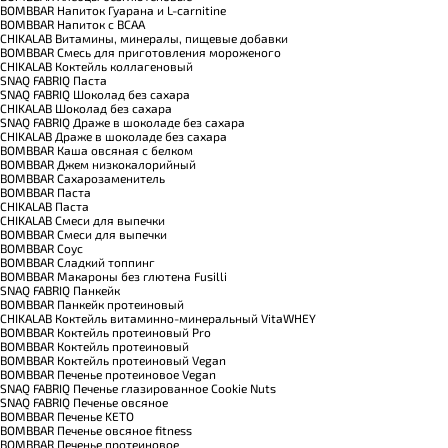
BOMBBAR Напиток Гуарана и L-carnitine
BOMBBAR Напиток с BCAA
CHIKALAB Витамины, минералы, пищевые добавки
BOMBBAR Смесь для приготовления мороженого
CHIKALAB Коктейль коллагеновый
SNAQ FABRIQ Паста
SNAQ FABRIQ Шоколад без сахара
CHIKALAB Шоколад без сахара
SNAQ FABRIQ Драже в шоколаде без сахара
CHIKALAB Драже в шоколаде без сахара
BOMBBAR Каша овсяная с белком
BOMBBAR Джем низкокалорийный
BOMBBAR Сахарозаменитель
BOMBBAR Паста
CHIKALAB Паста
CHIKALAB Смеси для выпечки
BOMBBAR Смеси для выпечки
BOMBBAR Соус
BOMBBAR Сладкий топпинг
BOMBBAR Макароны без глютена Fusilli
SNAQ FABRIQ Панкейк
BOMBBAR Панкейк протеиновый
CHIKALAB Коктейль витаминно-минеральный VitaWHEY
BOMBBAR Коктейль протеиновый Pro
BOMBBAR Коктейль протеиновый
BOMBBAR Коктейль протеиновый Vegan
BOMBBAR Печенье протеиновое Vegan
SNAQ FABRIQ Печенье глазированное Cookie Nuts
SNAQ FABRIQ Печенье овсяное
BOMBBAR Печенье KETO
BOMBBAR Печенье овсяное fitness
BOMBBAR Печенье протеиновое