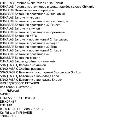
CHIKALAB Печенье бисквитное Chika Biscuit
CHIKALAB Печенье протеиновое в шоколаде без сахара Chikapie
BOMBBAR Печенье низкокалорийное
BOMBBAR Батончик протеиновый злаковый
CHIKALAB Батончик-мюсли
BOMBBAR Батончик протеиновый в шоколаде
BOMBBAR Батончик протеиновый Crunch
CHIKALAB Батончик с нугой
BOMBBAR Батончик протеиновый ореховый
BOMBBAR Батончик KETO
CHIKALAB Батончик протеиновый Chika Layers
BOMBBAR Батончик протеиновый Vegan
BOMBBAR Батончик протеиновый Slim
CHIKALAB Батончик протеиновый Chikabar
BOMBBAR Батончик протеиновый
BOMBBAR Батончик-мюсли
CHIKALAB Вафля двойная с начинкой
SNAQ FABRIQ Вафли с начинкой
SNAQ FABRIQ Хлебцы рисовые
SNAQ FABRIQ Батончик шоколадный без сахара Qwikler
SNAQ FABRIQ Батончик в шоколаде Coco
SNAQ FABRIQ Батончик в шоколаде Snaqer
ДЛЯ ЗДОРОВОГО ПИТАНИЯ
Все товары категории
**___FitParad
14DI&DI
FITNESS COOKIE Печенье
DR.KORNER
СПЕЦИИ
ВЕГАНСКИЕ ПОЛУФАБРИКАТЫ
СЫРЫ для ГУРМАНОВ
TОВАР ДНЯ