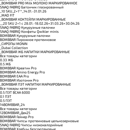
_BOMBBAR PRO Milk МОЛОКО МАРКИРОВАННОЕ
SNAQ FABRIQ Батончик глазированный
_10 SKU_2+1**_14.01.-31.01.26
_MAD FIT
_BOMBBAR КОКТЕЙЛИ МАРКИРОВАННЫЕ
__20 SKU 2+1 с 28.01.-18.02.26+31.03.26+30.04.26
SNAQ FABRIQ Кукурузные палочки
SNAQ FABRIQ Конфеты Qwikler minis
BOMBBAR Кукурузные палочки
BOMBBAR Пирожное протеиновое
_CИРОПЫ MONIN
_Dubai Collection
_BOMBBAR ЖБ НАПИТКИ МАРКИРОВАННЫЕ
Все товары категории
0.33 ЖБ
0.5 ЖБ
BOMBBAR Креатин Pro
BOMBBAR Amino Energy Pro
BOMBBAR EAA Pro
BOMBBAR Изотоник Pro
_BOMBBAR ПЭТ НАПИТКИ МАРКИРОВАННЫЕ
Все товары категории
0.5 ПЭТ ВСАА 6000
0.1 ПЭТ
0.5 ПЭТ
14BOMBBAR_24
Все товары категории
12BOMBBAR_Дек25
BOMBBAR Гейнер Pro
BOMBBAR Чипсы протеиновые цельнозерновые
SNAQ FABRIQ Чипсы низкокалорийные
BOMBBAR Хлебцы безглютеновые