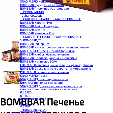
SNAQ FABRIQ Конфеты Qwikler minis
BOMBBAR Кукурузные палочки
BOMBBAR Пирожное протеиновое
_CИРОПЫ MONIN
_Dubai Collection
_BOMBBAR ЖБ НАПИТКИ МАРКИРОВАННЫЕ
BOMBBAR Креатин Pro
BOMBBAR Amino Energy Pro
BOMBBAR EAA Pro
BOMBBAR Изотоник Pro
_BOMBBAR ПЭТ НАПИТКИ МАРКИРОВАННЫЕ
14BOMBBAR_24
BOMBBAR Гейнер Pro
BOMBBAR Чипсы протеиновые цельнозерновые
SNAQ FABRIQ Чипсы низкокалорийные
BOMBBAR Хлебцы безглютеновые
BOMBBAR Напиток Гуарана и L-carnitine
BOMBBAR Напиток с BCAA
CHIKALAB Витамины, минералы, пищевые добавки
BOMBBAR Смесь для приготовления мороженого
CHIKALAB Коктейль коллагеновый
SNAQ FABRIQ Паста
SNAQ FABRIQ Шоколад без сахара
CHIKALAB Шоколад без сахара
SNAQ FABRIQ Драже в шоколаде без сахара
CHIKALAB Драже в шоколаде без сахара
0.33 ЖБ
BOMBBAR Каша овсяная с белком
0.5 ЖБ
BOMBBAR Джем низкокалорийный
BOMBBAR Печенье
0.5 ПЭТ ВСАА 6000
BOMBBAR Сахарозаменитель
0.1 ПЭТ
BOMBBAR Паста
0.5 ПЭТ
CHIKALAB Паста
12BOMBBAR_Дек25
CHIKALAB Смеси для выпечки