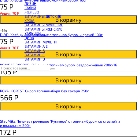
КОЭНЗИМ Q10
ЛИЗИН
75
Р
КРЕАТИН
КАЛИЙ
ПОЛЕЗНЫЕ ЖИРЫ
ЖЕЛЕЗО
Акция: 70
Р
ПРОТЕИН
ВИТАМИНЫ ДЕТСКИЕ
ПРОТЕИНОВОЕ ПЕЧЕНЬЕ
В корзину
ХРОМ
ПРОТЕИНОВЫЕ БАТОНЧИКИ
ВИТАМИНЫ МУЖСКИЕ
ПРОТЕИНОВЫЕ КАШИ
ВИТАМИНЫ ЖЕНСКИЕ
-6%
ТЕСТОБУСТЕРЫ
КАЛЬЦИЙ
Di&Di Хлебцы амарантовые с топинамбуром и гречей 100г
ЦИТРУЛЛИН МАЛАТ
ЦИНК
75
Р
ПРЕДТРЕНИРОВОЧНЫЕ КОМПЛЕКСЫ
ВИТАМИН МУЛЬТИ
ЭНЕРГЕТИКИ И ЖИРОСЖИГАТЕЛИ#
ВИТАМИН A E
Акция: 70
Р
ВИТАМИН B
В корзину
ВИТАМИН C
ВИТАМИН D
КОМПАС ЗДОРОВЬЯ Сушки с топинамбуром бездрожжевые 200г/16
105
Р
В корзину
ROYAL FOREST Сироп топинамбура без сахара 250г
566
Р
В корзину
SladMiks Печенье гречневое "Румяное" с топинамбуром со стевией и
изомальтом 200г
172
Р