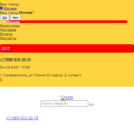
Ваш город:
Главная
Москва
BOMBBAR, CHIKALAB, SNAQ FABRIQ
Ваш город
Москва
?
BOMBBAR Печенье протеиновое
Акции
BOMBBAR Печенье неглазированное с коллагеном "Шоколад" 60г
Аксессуары
Доставка
Оплата
Контакты
ОПТ
+7 (989) 610-30-74
Пн-Сб 8:00 - 17:00
г. Симферополь, ул. Глинки 57, корпус 2, склад 4
0
+7 (989) 610-30-74