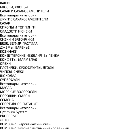
КАШИ
МЮСЛИ, ХЛОПЬЯ
САХАР И САХАРОЗАМЕНИТЕЛИ
Все товары категории
ДРУГИЕ САХАРОЗАМЕНИТЕЛИ
САХАР
СИРОПЫ И ТОППИНГИ
СЛАДОСТИ И СНЕКИ
Все товары категории
СНЭКИ И БАТОНЧИКИ
БЕЗЕ, ЗЕФИР, ПАСТИЛА
ДЖЕМЫ, ВАРЕНЬЕ
КОЗИНАКИ
КОНДИТЕРСКИЕ ИЗДЕЛИЯ, ВЫПЕЧКА
КОНФЕТЫ, МАРМЕЛАД
ОРЕХИ
ПАСТИЛКИ, СУХОФРУКТЫ, ЯГОДЫ
ЧИПСЫ, СНЕКИ
ШОКОЛАД
СУПЕРФУДЫ
Все товары категории
МАСЛА
МОРСКИЕ ВОДОРОСЛИ
ПОРОШКИ, СМЕСИ
СЕМЕНА
СПОРТИВНОЕ ПИТАНИЕ
Все товары категории
Optimum System
PROPER VIT
ДЕТОКС
BOMBBAR Энергетический гель
BOMBBAR Лимонад витаминизированный