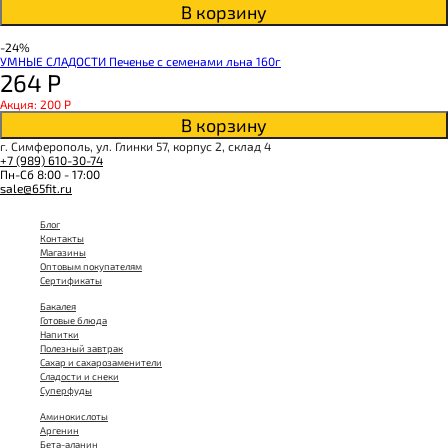
В корзину
-24%
УМНЫЕ СЛАДОСТИ Печенье с семенами льна 160г
264
Р
Акция: 200
Р
В корзину
г. Симферополь, ул. Глинки 57, корпус 2, склад 4
+7 (989) 610-30-74
Пн-Сб 8:00 - 17:00
sale@65fit.ru
Блог
Контакты
Магазины
Оптовым покупателям
Сертификаты
Бакалея
Готовые блюда
Напитки
Полезный завтрак
Сахар и сахарозаменители
Сладости и снеки
Суперфуды
Аминокислоты
Аргенин
Бета-аланин