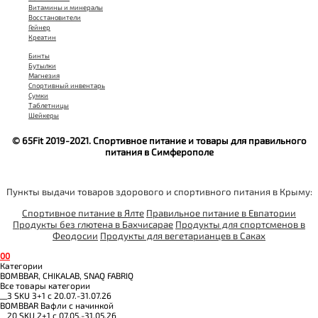
Витамины и минералы
Восстановители
Гейнер
Креатин
Бинты
Бутылки
Магнезия
Спортивный инвентарь
Сумки
Таблетницы
Шейкеры
© 65Fit 2019-2021. Спортивное питание и товары для правильного
питания в Симферополе
Пункты выдачи товаров здорового и спортивного питания в Крыму:
Спортивное питание в Ялте
Правильное питание в Евпатории
Продукты без глютена в Бахчисарае
Продукты для спортсменов в
Феодосии
Продукты для вегетарианцев в Саках
0
0
Категории
BOMBBAR, CHIKALAB, SNAQ FABRIQ
Все товары категории
__3 SKU 3+1 с 20.07.-31.07.26
BOMBBAR Вафли с начинкой
__20 SKU 2+1 с 07.05.-31.05.26