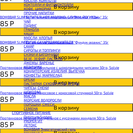
КИСЕЛИ, КОМПОТЫ
CHIKALAB Вафля двойная с начинкой
КОКТЕЙЛИ И ФИТОКОКТЕЙЛИ
В корзину
SNAQ FABRIQ Вафли с начинкой
КОФЕ, ЦИКОРИЙ
SNAQ FABRIQ Хлебцы рисовые
ПРОЧИЕ НАПИТКИ
SNAQ FABRIQ Батончик шоколадный без сахара Qwikler
BOMBBAR SLIM Батончик неглазированный "Клюква-годжи" 35г
РАСТИТЕЛЬНОЕ МОЛОКО, СЛИВКИ, ЙОГУРТЫ
SNAQ FABRIQ Батончик в шоколаде Coco
85
Р
ЧАЙ
SNAQ FABRIQ Батончик в шоколаде Snaqer
ПУДИНГ
ГРАНОЛА
В корзину
КАШИ
МЮСЛИ, ХЛОПЬЯ
ДРУГИЕ САХАРОЗАМЕНИТЕЛИ
BOMBBAR SLIM Батончик неглазированный "Фундук-арахис" 35г
САХАР
85
Р
СИРОПЫ И ТОППИНГИ
СНЭКИ И БАТОНЧИКИ
В корзину
БЕЗЕ, ЗЕФИР, ПАСТИЛА
ДЖЕМЫ, ВАРЕНЬЕ
КОЗИНАКИ
Протеиновое печенье Ванильное с шоколадными чипсами 50гр, Solvie
КОНДИТЕРСКИЕ ИЗДЕЛИЯ, ВЫПЕЧКА
85
Р
КОНФЕТЫ, МАРМЕЛАД
ОРЕХИ
В корзину
ПАСТИЛКИ, СУХОФРУКТЫ, ЯГОДЫ
ЧИПСЫ, СНЕКИ
ШОКОЛАД
Протеиновое печенье Кокосовое с кокосовой стружкой 50гр, Solvie
МАСЛА
85
Р
МОРСКИЕ ВОДОРОСЛИ
ПОРОШКИ, СМЕСИ
В корзину
СЕМЕНА
СПОРТИВНОЕ ПИТАНИЕ
Optimum System
Протеиновое печенье Миндальное с кусочками миндаля 50гр, Solvie
PROPER VIT
85
Р
ДЕТОКС
BOMBBAR Энергетический гель
В корзину