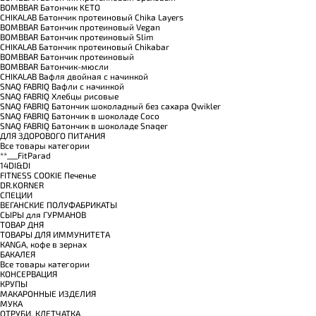
BOMBBAR Батончик KETO
CHIKALAB Батончик протеиновый Chika Layers
BOMBBAR Батончик протеиновый Vegan
BOMBBAR Батончик протеиновый Slim
CHIKALAB Батончик протеиновый Chikabar
BOMBBAR Батончик протеиновый
BOMBBAR Батончик-мюсли
CHIKALAB Вафля двойная с начинкой
SNAQ FABRIQ Вафли с начинкой
SNAQ FABRIQ Хлебцы рисовые
SNAQ FABRIQ Батончик шоколадный без сахара Qwikler
SNAQ FABRIQ Батончик в шоколаде Coco
SNAQ FABRIQ Батончик в шоколаде Snaqer
ДЛЯ ЗДОРОВОГО ПИТАНИЯ
Все товары категории
**___FitParad
14DI&DI
FITNESS COOKIE Печенье
DR.KORNER
СПЕЦИИ
ВЕГАНСКИЕ ПОЛУФАБРИКАТЫ
СЫРЫ для ГУРМАНОВ
TОВАР ДНЯ
TОВАРЫ ДЛЯ ИММУНИТЕТА
КANGA, кофе в зернах
БАКАЛЕЯ
Все товары категории
КОНСЕРВАЦИЯ
КРУПЫ
МАКАРОННЫЕ ИЗДЕЛИЯ
МУКА
ОТРУБИ, КЛЕТЧАТКА