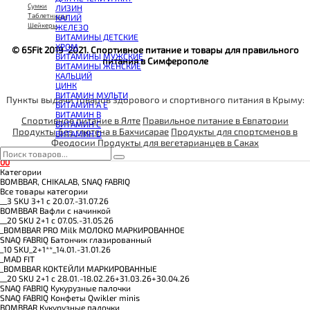
КОЭНЗИМ Q10
Сумки
ЛИЗИН
КРЕАТИН
Таблетницы
КАЛИЙ
ПОЛЕЗНЫЕ ЖИРЫ
Шейкеры
ЖЕЛЕЗО
ПРОТЕИН
ВИТАМИНЫ ДЕТСКИЕ
ПРОТЕИНОВОЕ ПЕЧЕНЬЕ
ХРОМ
ПРОТЕИНОВЫЕ БАТОНЧИКИ
© 65Fit 2019-2021. Спортивное питание и товары для правильного
ВИТАМИНЫ МУЖСКИЕ
ПРОТЕИНОВЫЕ КАШИ
питания в Симферополе
ВИТАМИНЫ ЖЕНСКИЕ
ТЕСТОБУСТЕРЫ
КАЛЬЦИЙ
ЦИТРУЛЛИН МАЛАТ
ЦИНК
ПРЕДТРЕНИРОВОЧНЫЕ КОМПЛЕКСЫ
ВИТАМИН МУЛЬТИ
ЭНЕРГЕТИКИ И ЖИРОСЖИГАТЕЛИ#
Пункты выдачи товаров здорового и спортивного питания в Крыму:
ВИТАМИН A E
ВИТАМИН B
Спортивное питание в Ялте
Правильное питание в Евпатории
ВИТАМИН C
Продукты без глютена в Бахчисарае
Продукты для спортсменов в
ВИТАМИН D
Феодосии
Продукты для вегетарианцев в Саках
0
0
Категории
BOMBBAR, CHIKALAB, SNAQ FABRIQ
Все товары категории
__3 SKU 3+1 с 20.07.-31.07.26
BOMBBAR Вафли с начинкой
__20 SKU 2+1 с 07.05.-31.05.26
_BOMBBAR PRO Milk МОЛОКО МАРКИРОВАННОЕ
SNAQ FABRIQ Батончик глазированный
_10 SKU_2+1**_14.01.-31.01.26
_MAD FIT
_BOMBBAR КОКТЕЙЛИ МАРКИРОВАННЫЕ
__20 SKU 2+1 с 28.01.-18.02.26+31.03.26+30.04.26
SNAQ FABRIQ Кукурузные палочки
SNAQ FABRIQ Конфеты Qwikler minis
BOMBBAR Кукурузные палочки