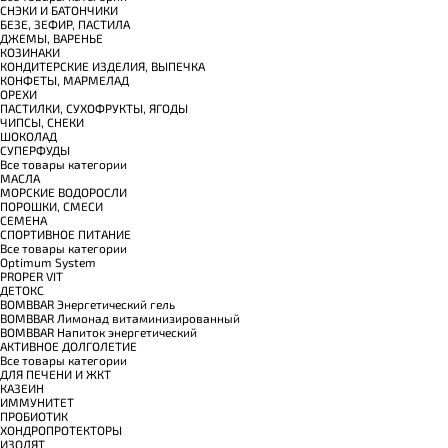
СНЭКИ И БАТОНЧИКИ
БЕЗЕ, ЗЕФИР, ПАСТИЛА
ДЖЕМЫ, ВАРЕНЬЕ
КОЗИНАКИ
КОНДИТЕРСКИЕ ИЗДЕЛИЯ, ВЫПЕЧКА
КОНФЕТЫ, МАРМЕЛАД
ОРЕХИ
ПАСТИЛКИ, СУХОФРУКТЫ, ЯГОДЫ
ЧИПСЫ, СНЕКИ
ШОКОЛАД
СУПЕРФУДЫ
Все товары категории
МАСЛА
МОРСКИЕ ВОДОРОСЛИ
ПОРОШКИ, СМЕСИ
СЕМЕНА
СПОРТИВНОЕ ПИТАНИЕ
Все товары категории
Optimum System
PROPER VIT
ДЕТОКС
BOMBBAR Энергетический гель
BOMBBAR Лимонад витаминизированный
BOMBBAR Напиток энергетический
АКТИВНОЕ ДОЛГОЛЕТИЕ
Все товары категории
ДЛЯ ПЕЧЕНИ И ЖКТ
КАЗЕИН
ИММУНИТЕТ
ПРОБИОТИК
ХОНДРОПРОТЕКТОРЫ
ИЗОЛЯТ