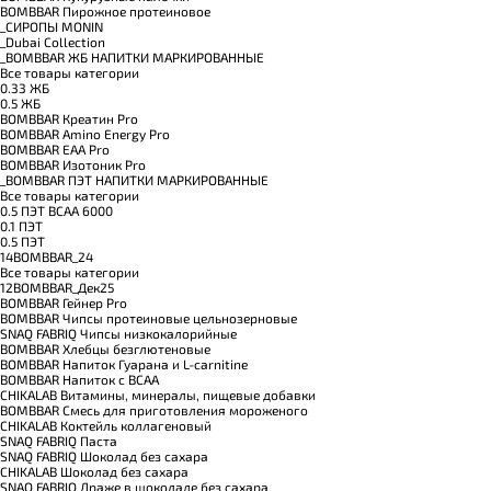
BOMBBAR Пирожное протеиновое
_CИРОПЫ MONIN
_Dubai Collection
_BOMBBAR ЖБ НАПИТКИ МАРКИРОВАННЫЕ
Все товары категории
0.33 ЖБ
0.5 ЖБ
BOMBBAR Креатин Pro
BOMBBAR Amino Energy Pro
BOMBBAR EAA Pro
BOMBBAR Изотоник Pro
_BOMBBAR ПЭТ НАПИТКИ МАРКИРОВАННЫЕ
Все товары категории
0.5 ПЭТ ВСАА 6000
0.1 ПЭТ
0.5 ПЭТ
14BOMBBAR_24
Все товары категории
12BOMBBAR_Дек25
BOMBBAR Гейнер Pro
BOMBBAR Чипсы протеиновые цельнозерновые
SNAQ FABRIQ Чипсы низкокалорийные
BOMBBAR Хлебцы безглютеновые
BOMBBAR Напиток Гуарана и L-carnitine
BOMBBAR Напиток с BCAA
CHIKALAB Витамины, минералы, пищевые добавки
BOMBBAR Смесь для приготовления мороженого
CHIKALAB Коктейль коллагеновый
SNAQ FABRIQ Паста
SNAQ FABRIQ Шоколад без сахара
CHIKALAB Шоколад без сахара
SNAQ FABRIQ Драже в шоколаде без сахара