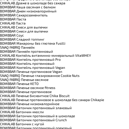
CHIKALAB Драже в шоколаде без сахара
BOMBBAR Каша овсяная с белком
BOMBBAR Джем низкокалорийный
BOMBBAR Сахарозаменитель
BOMBBAR Паста
CHIKALAB Паста
CHIKALAB Смеси для выпечки
BOMBBAR Смеси для выпечки
BOMBBAR Соус
BOMBBAR Сладкий топпинг
BOMBBAR Макароны без глютена Fusilli
SNAQ FABRIQ Панкейк
BOMBBAR Панкейк протеиновый
CHIKALAB Коктейль витаминно-минеральный VitaWHEY
BOMBBAR Коктейль протеиновый Pro
BOMBBAR Коктейль протеиновый
BOMBBAR Коктейль протеиновый Vegan
BOMBBAR Печенье протеиновое Vegan
SNAQ FABRIQ Печенье глазированное Cookie Nuts
SNAQ FABRIQ Печенье овсяное
BOMBBAR Печенье KETO
BOMBBAR Печенье овсяное fitness
BOMBBAR Печенье протеиновое
CHIKALAB Печенье бисквитное Chika Biscuit
CHIKALAB Печенье протеиновое в шоколаде без сахара Chikapie
BOMBBAR Печенье низкокалорийное
BOMBBAR Батончик протеиновый злаковый
CHIKALAB Батончик-мюсли
BOMBBAR Батончик протеиновый в шоколаде
BOMBBAR Батончик протеиновый Crunch
CHIKALAB Батончик с нугой
BOMBBAR Батончик протеиновый ореховый