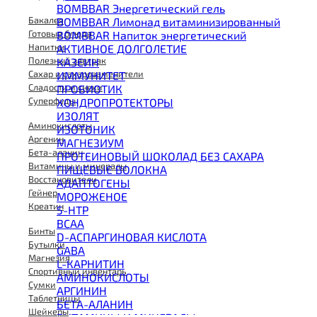
BOMBBAR Энергетический гель
Бакалея
BOMBBAR Лимонад витаминизированный
Готовые блюда
BOMBBAR Напиток энергетический
Напитки
АКТИВНОЕ ДОЛГОЛЕТИЕ
Полезный завтрак
КАЗЕИН
Сахар и сахарозаменители
ИММУНИТЕТ
Сладости и снеки
ПРОБИОТИК
Суперфуды
ХОНДРОПРОТЕКТОРЫ
ИЗОЛЯТ
Аминокислоты
ИЗОТОНИК
Аргенин
МАГНЕЗИУМ
Бета-аланин
ПРОТЕИНОВЫЙ ШОКОЛАД БЕЗ САХАРА
Витамины и минералы
ПИЩЕВЫЕ ВОЛОКНА
Восстановители
АДАПТОГЕНЫ
Гейнер
МОРОЖЕНОЕ
Креатин
5-HTP
BCAA
Бинты
D-АСПАРГИНОВАЯ КИСЛОТА
Бутылки
GABA
Магнезия
L-КАРНИТИН
Спортивный инвентарь
АМИНОКИСЛОТЫ
Сумки
АРГИНИН
Таблетницы
БЕТА-АЛАНИН
Шейкеры