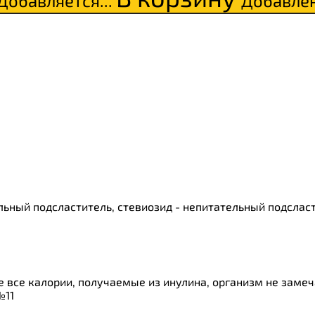
Добавляется...
Добавле
ки
о
льный подсластитель, стевиозид - непитательный подслас
 все калории, получаемые из инулина, организм не замеча
№11