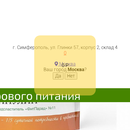
г. Симферополь, ул. Глинки 57, корпус 2, склад 4
0
Москва
0
Р
Ваш город
Москва
?
рового питания