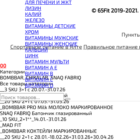
ВИТАМИНЫ И МИНЕРАЛЫ
ДЛЯ ПЕЧЕНИ И ЖКТ
ВОССТАНОВИТЕЛИ
ЛИЗИН
© 65Fit 2019-2021
ГЕЙНЕР
КАЛИЙ
ГИАЛУРОНОВАЯ КИСЛОТА
ЖЕЛЕЗО
ГЛЮТАМИН
ВИТАМИНЫ ДЕТСКИЕ
ГУАРАНА
ХРОМ
Пункты
ДЛЯ СУСТАВОВ И СВЯЗОК
ВИТАМИНЫ МУЖСКИЕ
ДОБАВКИ ДЛЯ СНА
ВИТАМИНЫ ЖЕНСКИЕ
Спортивное питание в Ялте
Правильное питание 
ЖИРОСЖИГАТЕЛИ
КАЛЬЦИЙ
КОЛЛАГЕН
ЦИНК
КОЭНЗИМ Q10
ВИТАМИН МУЛЬТИ
0
0
КРЕАТИН
ВИТАМИН A E
Категории
ПОЛЕЗНЫЕ ЖИРЫ
ВИТАМИН B
BOMBBAR, CHIKALAB, SNAQ FABRIQ
ПРОТЕИН
ВИТАМИН C
Все товары категории
ПРОТЕИНОВОЕ ПЕЧЕНЬЕ
ВИТАМИН D
__3 SKU 3+1 с 20.07.-31.07.26
ПРОТЕИНОВЫЕ БАТОНЧИКИ
BOMBBAR Вафли с начинкой
ПРОТЕИНОВЫЕ КАШИ
__20 SKU 2+1 с 07.05.-31.05.26
ТЕСТОБУСТЕРЫ
_BOMBBAR PRO Milk МОЛОКО МАРКИРОВАННОЕ
ЦИТРУЛЛИН МАЛАТ
SNAQ FABRIQ Батончик глазированный
ПРЕДТРЕНИРОВОЧНЫЕ КОМПЛЕКСЫ
_10 SKU_2+1**_14.01.-31.01.26
ЭНЕРГЕТИКИ И ЖИРОСЖИГАТЕЛИ#
_MAD FIT
_BOMBBAR КОКТЕЙЛИ МАРКИРОВАННЫЕ
__20 SKU 2+1 с 28.01.-18.02.26+31.03.26+30.04.26