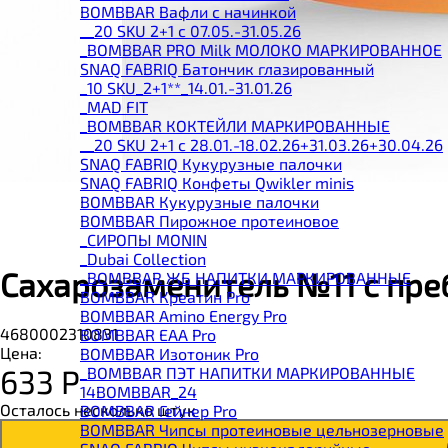
BOMBBAR Вафли с начинкой
__20 SKU 2+1 с 07.05.-31.05.26
_BOMBBAR PRO Milk МОЛОКО МАРКИРОВАННОЕ
SNAQ FABRIQ Батончик глазированный
_10 SKU_2+1**_14.01.-31.01.26
_MAD FIT
_BOMBBAR КОКТЕЙЛИ МАРКИРОВАННЫЕ
__20 SKU 2+1 с 28.01.-18.02.26+31.03.26+30.04.26
SNAQ FABRIQ Кукурузные палочки
SNAQ FABRIQ Конфеты Qwikler minis
BOMBBAR Кукурузные палочки
BOMBBAR Пирожное протеиновое
_CИРОПЫ MONIN
_Dubai Collection
Сахарозаменитель №11 с преб
_BOMBBAR ЖБ НАПИТКИ МАРКИРОВАННЫЕ
BOMBBAR Креатин Pro
BOMBBAR Amino Energy Pro
4680002310831
BOMBBAR EAA Pro
Цена:
BOMBBAR Изотоник Pro
633
Р
_BOMBBAR ПЭТ НАПИТКИ МАРКИРОВАННЫЕ
14BOMBBAR_24
Осталось несколько штук
BOMBBAR Гейнер Pro
BOMBBAR Чипсы протеиновые цельнозерновые