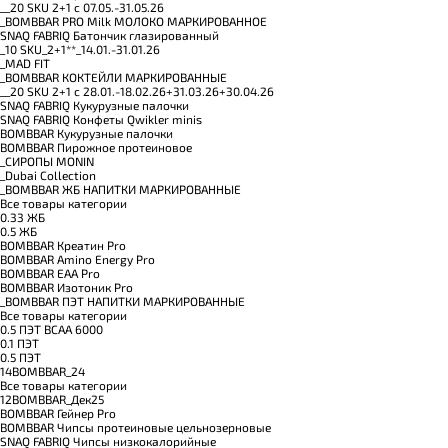
__20 SKU 2+1 с 07.05.-31.05.26
_BOMBBAR PRO Milk МОЛОКО МАРКИРОВАННОЕ
SNAQ FABRIQ Батончик глазированный
_10 SKU_2+1**_14.01.-31.01.26
_MAD FIT
_BOMBBAR КОКТЕЙЛИ МАРКИРОВАННЫЕ
__20 SKU 2+1 с 28.01.-18.02.26+31.03.26+30.04.26
SNAQ FABRIQ Кукурузные палочки
SNAQ FABRIQ Конфеты Qwikler minis
BOMBBAR Кукурузные палочки
BOMBBAR Пирожное протеиновое
_CИРОПЫ MONIN
_Dubai Collection
_BOMBBAR ЖБ НАПИТКИ МАРКИРОВАННЫЕ
Все товары категории
0.33 ЖБ
0.5 ЖБ
BOMBBAR Креатин Pro
BOMBBAR Amino Energy Pro
BOMBBAR EAA Pro
BOMBBAR Изотоник Pro
_BOMBBAR ПЭТ НАПИТКИ МАРКИРОВАННЫЕ
Все товары категории
0.5 ПЭТ ВСАА 6000
0.1 ПЭТ
0.5 ПЭТ
14BOMBBAR_24
Все товары категории
12BOMBBAR_Дек25
BOMBBAR Гейнер Pro
BOMBBAR Чипсы протеиновые цельнозерновые
SNAQ FABRIQ Чипсы низкокалорийные