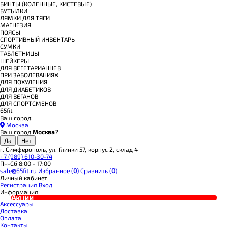
БИНТЫ (КОЛЕННЫЕ, КИСТЕВЫЕ)
БУТЫЛКИ
ЛЯМКИ ДЛЯ ТЯГИ
МАГНЕЗИЯ
ПОЯСЫ
СПОРТИВНЫЙ ИНВЕНТАРЬ
СУМКИ
ТАБЛЕТНИЦЫ
ШЕЙКЕРЫ
ДЛЯ ВЕГЕТАРИАНЦЕВ
ПРИ ЗАБОЛЕВАНИЯХ
ДЛЯ ПОХУДЕНИЯ
ДЛЯ ДИАБЕТИКОВ
ДЛЯ ВЕГАНОВ
ДЛЯ СПОРТСМЕНОВ
65fit
Ваш город:
Москва
Ваш город
Москва
?
г. Симферополь, ул. Глинки 57, корпус 2, склад 4
+7 (989) 610-30-74
Пн-Сб 8:00 - 17:00
sale@65fit.ru
Избранное (
0
)
Сравнить (
0
)
Личный кабинет
Регистрация
Вход
Информация
Акции
Аксессуары
Доставка
Оплата
Контакты