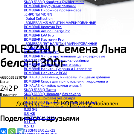
SNAQ FABRIQ Конфеты Qwikler minis
BOMBBAR Кукурузные палочки
BOMBBAR Пирожное протеиновое
_CИРОПЫ MONIN
_Dubai Collection
_BOMBBAR ЖБ НАПИТКИ МАРКИРОВАННЫЕ
BOMBBAR Креатин Pro
BOMBBAR Amino Energy Pro
BOMBBAR EAA Pro
BOMBBAR Изотоник Pro
_BOMBBAR ПЭТ НАПИТКИ МАРКИРОВАННЫЕ
POLEZZNO Семена Льна
14BOMBBAR_24
BOMBBAR Гейнер Pro
BOMBBAR Чипсы протеиновые цельнозерновые
белого 300г
SNAQ FABRIQ Чипсы низкокалорийные
BOMBBAR Хлебцы безглютеновые
BOMBBAR Напиток Гуарана и L-carnitine
BOMBBAR Напиток с BCAA
CHIKALAB Витамины, минералы, пищевые добавки
4680059821076
BOMBBAR Смесь для приготовления мороженого
Цена:
CHIKALAB Коктейль коллагеновый
242
Р
SNAQ FABRIQ Паста
SNAQ FABRIQ Шоколад без сахара
В наличии
CHIKALAB Шоколад без сахара
В корзину
SNAQ FABRIQ Драже в шоколаде без сахара
Добавляется...
Добавлен
CHIKALAB Драже в шоколаде без сахара
0.33 ЖБ
BOMBBAR Каша овсяная с белком
0.5 ЖБ
BOMBBAR Джем низкокалорийный
Поделиться с друзьями
0.5 ПЭТ ВСАА 6000
BOMBBAR Сахарозаменитель
0.1 ПЭТ
BOMBBAR Паста
0.5 ПЭТ
CHIKALAB Паста
12BOMBBAR_Дек25
CHIKALAB Смеси для выпечки