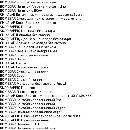
BOMBBAR Хлебцы безглютеновые
BOMBBAR Напиток Гуарана и L-carnitine
BOMBBAR Напиток с BCAA
CHIKALAB Витамины, минералы, пищевые добавки
BOMBBAR Смесь для приготовления мороженого
CHIKALAB Коктейль коллагеновый
SNAQ FABRIQ Паста
SNAQ FABRIQ Шоколад без сахара
CHIKALAB Шоколад без сахара
SNAQ FABRIQ Драже в шоколаде без сахара
CHIKALAB Драже в шоколаде без сахара
BOMBBAR Каша овсяная с белком
BOMBBAR Джем низкокалорийный
BOMBBAR Сахарозаменитель
BOMBBAR Паста
CHIKALAB Паста
CHIKALAB Смеси для выпечки
BOMBBAR Смеси для выпечки
BOMBBAR Соус
BOMBBAR Сладкий топпинг
BOMBBAR Макароны без глютена Fusilli
SNAQ FABRIQ Панкейк
BOMBBAR Панкейк протеиновый
CHIKALAB Коктейль витаминно-минеральный VitaWHEY
BOMBBAR Коктейль протеиновый Pro
BOMBBAR Коктейль протеиновый
BOMBBAR Коктейль протеиновый Vegan
BOMBBAR Печенье протеиновое Vegan
SNAQ FABRIQ Печенье глазированное Cookie Nuts
SNAQ FABRIQ Печенье овсяное
BOMBBAR Печенье KETO
BOMBBAR Печенье овсяное fitness