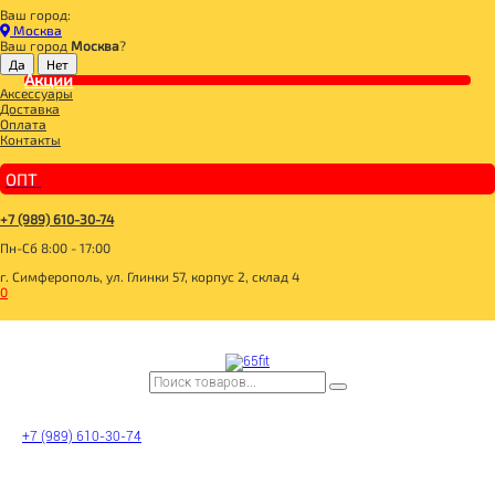
Ваш город:
Главная
Москва
ДЛЯ ЗДОРОВОГО ПИТАНИЯ
Ваш город
Москва
?
СУПЕРФУДЫ
СЕМЕНА
Акции
Аксессуары
POLEZZNO Семена Льна белого 300г
Доставка
Оплата
Контакты
ОПТ
+7 (989) 610-30-74
Пн-Сб 8:00 - 17:00
г. Симферополь, ул. Глинки 57, корпус 2, склад 4
0
+7 (989) 610-30-74