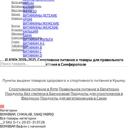
КОЭНЗИМ Q10
Бета-аланин
ЛИЗИН
КРЕАТИН
Витамины и минералы
КАЛИЙ
ПОЛЕЗНЫЕ ЖИРЫ
Восстановители
ЖЕЛЕЗО
ПРОТЕИН
Гейнер
ВИТАМИНЫ ДЕТСКИЕ
ПРОТЕИНОВОЕ ПЕЧЕНЬЕ
Креатин
ХРОМ
ПРОТЕИНОВЫЕ БАТОНЧИКИ
ВИТАМИНЫ МУЖСКИЕ
ПРОТЕИНОВЫЕ КАШИ
Бинты
ВИТАМИНЫ ЖЕНСКИЕ
ТЕСТОБУСТЕРЫ
Бутылки
КАЛЬЦИЙ
ЦИТРУЛЛИН МАЛАТ
Магнезия
ЦИНК
ПРЕДТРЕНИРОВОЧНЫЕ КОМПЛЕКСЫ
Спортивный инвентарь
ВИТАМИН МУЛЬТИ
ЭНЕРГЕТИКИ И ЖИРОСЖИГАТЕЛИ#
Сумки
ВИТАМИН A E
Таблетницы
ВИТАМИН B
Шейкеры
ВИТАМИН C
ВИТАМИН D
© 65Fit 2019-2021. Спортивное питание и товары для правильного
питания в Симферополе
Пункты выдачи товаров здорового и спортивного питания в Крыму:
Спортивное питание в Ялте
Правильное питание в Евпатории
Продукты без глютена в Бахчисарае
Продукты для спортсменов в
Феодосии
Продукты для вегетарианцев в Саках
0
0
Категории
BOMBBAR, CHIKALAB, SNAQ FABRIQ
Все товары категории
__3 SKU 3+1 с 20.07.-31.07.26
BOMBBAR Вафли с начинкой