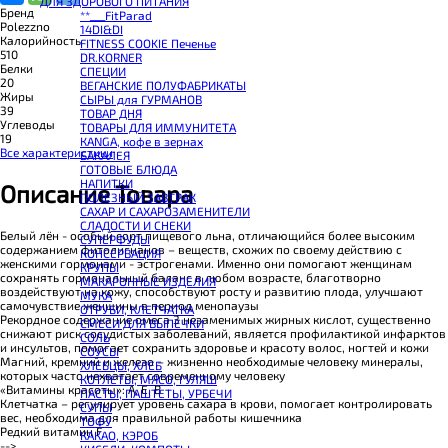
ДЛЯ ЗДОРОВОГО ПИТАНИЯ
BOMBBAR Смеси для выпечки
Бренд
**___FitParad
BOMBBAR Соус
Polezzno
14DI&DI
BOMBBAR Сладкий топпинг
Калорийность
FITNESS COOKIE Печенье
BOMBBAR Макароны без глютена Fusilli
510
DR.KORNER
SNAQ FABRIQ Панкейк
Белки
СПЕЦИИ
BOMBBAR Панкейк протеиновый
20
ВЕГАНСКИЕ ПОЛУФАБРИКАТЫ
CHIKALAB Коктейль витаминно-минеральный VitaWHEY
Жиры
СЫРЫ для ГУРМАНОВ
BOMBBAR Коктейль протеиновый Pro
39
TОВАР ДНЯ
BOMBBAR Коктейль протеиновый
Углеводы
TОВАРЫ ДЛЯ ИММУНИТЕТА
BOMBBAR Коктейль протеиновый Vegan
19
КANGA, кофе в зернах
BOMBBAR Печенье протеиновое Vegan
Все характеристики
БАКАЛЕЯ
SNAQ FABRIQ Печенье глазированное Cookie Nuts
ГОТОВЫЕ БЛЮДА
SNAQ FABRIQ Печенье овсяное
НАПИТКИ
Описание Товара
BOMBBAR Печенье KETO
ПОЛЕЗНЫЙ ЗАВТРАК
BOMBBAR Печенье овсяное fitness
САХАР И САХАРОЗАМЕНИТЕЛИ
BOMBBAR Печенье протеиновое
СЛАДОСТИ И СНЕКИ
CHIKALAB Печенье бисквитное Chika Biscuit
Белый лён - особый сорт пищевого льна, отличающийся более высоким
СУПЕРФУДЫ
CHIKALAB Печенье протеиновое в шоколаде без сахара Chikapie
содержанием фитолигнанов – веществ, схожих по своему действию с
КОНСЕРВАЦИЯ
BOMBBAR Печенье низкокалорийное
женскими гормонами - эстрогенами. Именно они помогают женщинам
КРУПЫ
BOMBBAR Батончик протеиновый злаковый
сохранять гормональный баланс в любом возрасте, благотворно
МАКАРОННЫЕ ИЗДЕЛИЯ
CHIKALAB Батончик-мюсли
воздействуют на кожу, способствуют росту и развитию плода, улучшают
МУКА
BOMBBAR Батончик протеиновый в шоколаде
самочувствие женщины в период менопаузы
ОТРУБИ, КЛЕТЧАТКА
BOMBBAR Батончик протеиновый Crunch
Рекордное содержание омега 3 незаменимых жирных кислот, существенно
СМЕСИ ДЛЯ ВЫПЕЧКИ
CHIKALAB Батончик с нугой
снижают риск сосудистых заболеваний, является профилактикой инфарктов
СОЛЬ
BOMBBAR Батончик протеиновый ореховый
и инсультов, помогает сохранить здоровье и красоту волос, ногтей и кожи
СОУСЫ
BOMBBAR Батончик KETO
Магний, кремний и железо – жизненно необходимые человеку минералы,
ХЛЕБЦЫ, ХЛЕБ
CHIKALAB Батончик протеиновый Chika Layers
которых часто нехватает современному человеку
КОТЛЕТЫ, МЯСО, ГУЛЯШ
BOMBBAR Батончик протеиновый Vegan
«Витамины красоты»: А, Е, В
ПАСТЫ, ПАШТЕТЫ, УРБЕЧИ
BOMBBAR Батончик протеиновый Slim
Клетчатка – регулирует уровень сахара в крови, помогает контролировать
СУПЫ
CHIKALAB Батончик протеиновый Chikabar
вес, необходима для правильной работы кишечника
ТОФУ
BOMBBAR Батончик протеиновый
Редкий витамин F
КАКАО, КЭРОБ
BOMBBAR Батончик-мюсли
-->