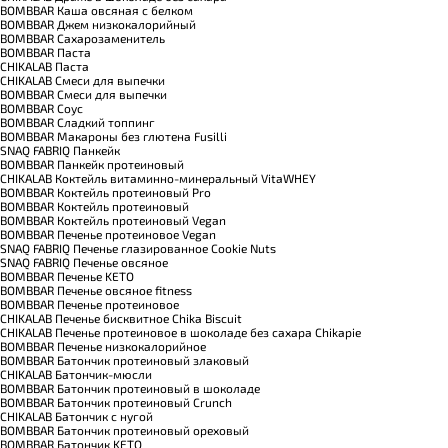
BOMBBAR Каша овсяная с белком
BOMBBAR Джем низкокалорийный
BOMBBAR Сахарозаменитель
BOMBBAR Паста
CHIKALAB Паста
CHIKALAB Смеси для выпечки
BOMBBAR Смеси для выпечки
BOMBBAR Соус
BOMBBAR Сладкий топпинг
BOMBBAR Макароны без глютена Fusilli
SNAQ FABRIQ Панкейк
BOMBBAR Панкейк протеиновый
CHIKALAB Коктейль витаминно-минеральный VitaWHEY
BOMBBAR Коктейль протеиновый Pro
BOMBBAR Коктейль протеиновый
BOMBBAR Коктейль протеиновый Vegan
BOMBBAR Печенье протеиновое Vegan
SNAQ FABRIQ Печенье глазированное Cookie Nuts
SNAQ FABRIQ Печенье овсяное
BOMBBAR Печенье KETO
BOMBBAR Печенье овсяное fitness
BOMBBAR Печенье протеиновое
CHIKALAB Печенье бисквитное Chika Biscuit
CHIKALAB Печенье протеиновое в шоколаде без сахара Chikapie
BOMBBAR Печенье низкокалорийное
BOMBBAR Батончик протеиновый злаковый
CHIKALAB Батончик-мюсли
BOMBBAR Батончик протеиновый в шоколаде
BOMBBAR Батончик протеиновый Crunch
CHIKALAB Батончик с нугой
BOMBBAR Батончик протеиновый ореховый
BOMBBAR Батончик KETO