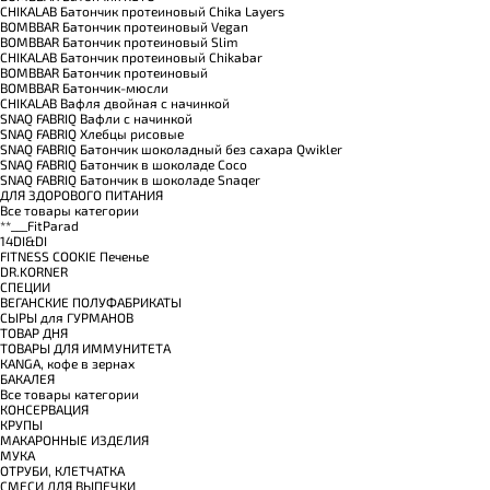
CHIKALAB Батончик протеиновый Chika Layers
BOMBBAR Батончик протеиновый Vegan
BOMBBAR Батончик протеиновый Slim
CHIKALAB Батончик протеиновый Chikabar
BOMBBAR Батончик протеиновый
BOMBBAR Батончик-мюсли
CHIKALAB Вафля двойная с начинкой
SNAQ FABRIQ Вафли с начинкой
SNAQ FABRIQ Хлебцы рисовые
SNAQ FABRIQ Батончик шоколадный без сахара Qwikler
SNAQ FABRIQ Батончик в шоколаде Coco
SNAQ FABRIQ Батончик в шоколаде Snaqer
ДЛЯ ЗДОРОВОГО ПИТАНИЯ
Все товары категории
**___FitParad
14DI&DI
FITNESS COOKIE Печенье
DR.KORNER
СПЕЦИИ
ВЕГАНСКИЕ ПОЛУФАБРИКАТЫ
СЫРЫ для ГУРМАНОВ
TОВАР ДНЯ
TОВАРЫ ДЛЯ ИММУНИТЕТА
КANGA, кофе в зернах
БАКАЛЕЯ
Все товары категории
КОНСЕРВАЦИЯ
КРУПЫ
МАКАРОННЫЕ ИЗДЕЛИЯ
МУКА
ОТРУБИ, КЛЕТЧАТКА
СМЕСИ ДЛЯ ВЫПЕЧКИ