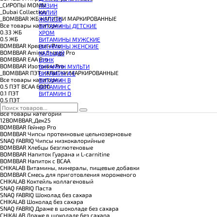
КОЭНЗИМ Q10
_CИРОПЫ MONIN
ЛИЗИН
КРЕАТИН
_Dubai Collection
КАЛИЙ
ПОЛЕЗНЫЕ ЖИРЫ
_BOMBBAR ЖБ НАПИТКИ МАРКИРОВАННЫЕ
ЖЕЛЕЗО
ПРОТЕИН
Все товары категории
ВИТАМИНЫ ДЕТСКИЕ
ПРОТЕИНОВОЕ ПЕЧЕНЬЕ
0.33 ЖБ
ХРОМ
ПРОТЕИНОВЫЕ БАТОНЧИКИ
0.5 ЖБ
ВИТАМИНЫ МУЖСКИЕ
ПРОТЕИНОВЫЕ КАШИ
BOMBBAR Креатин Pro
ВИТАМИНЫ ЖЕНСКИЕ
ТЕСТОБУСТЕРЫ
BOMBBAR Amino Energy Pro
КАЛЬЦИЙ
ЦИТРУЛЛИН МАЛАТ
BOMBBAR EAA Pro
ЦИНК
ПРЕДТРЕНИРОВОЧНЫЕ КОМПЛЕКСЫ
BOMBBAR Изотоник Pro
ВИТАМИН МУЛЬТИ
ЭНЕРГЕТИКИ И ЖИРОСЖИГАТЕЛИ#
_BOMBBAR ПЭТ НАПИТКИ МАРКИРОВАННЫЕ
ВИТАМИН A E
Все товары категории
ВИТАМИН B
0.5 ПЭТ ВСАА 6000
ВИТАМИН C
0.1 ПЭТ
ВИТАМИН D
0.5 ПЭТ
14BOMBBAR_24
Все товары категории
12BOMBBAR_Дек25
BOMBBAR Гейнер Pro
BOMBBAR Чипсы протеиновые цельнозерновые
SNAQ FABRIQ Чипсы низкокалорийные
BOMBBAR Хлебцы безглютеновые
BOMBBAR Напиток Гуарана и L-carnitine
BOMBBAR Напиток с BCAA
CHIKALAB Витамины, минералы, пищевые добавки
BOMBBAR Смесь для приготовления мороженого
CHIKALAB Коктейль коллагеновый
SNAQ FABRIQ Паста
SNAQ FABRIQ Шоколад без сахара
CHIKALAB Шоколад без сахара
SNAQ FABRIQ Драже в шоколаде без сахара
CHIKALAB Драже в шоколаде без сахара