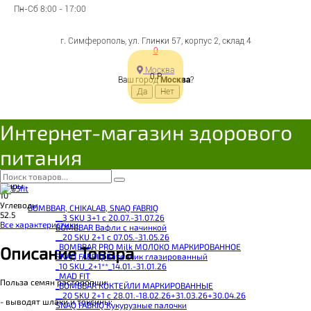
65
Р
Пн-Сб 8:00 - 17:00
Под заказ
В корзину
г. Симферополь, ул. Глинки 57, корпус 2, склад 4
Добавляется...
Добавлен
0
Москва
Поделиться с друзьями
0
Р
Ваш город
Москва
?
Интернет-магазин здорового
Бренд
Житница здоровья
Калорийность
питания
396
Белки
24
Жиры
10
Углеводы
BOMBBAR, CHIKALAB, SNAQ FABRIQ
52.5
__3 SKU 3+1 с 20.07.-31.07.26
Все характеристики
BOMBBAR Вафли с начинкой
__20 SKU 2+1 с 07.05.-31.05.26
_BOMBBAR PRO Milk МОЛОКО МАРКИРОВАННОЕ
Описание Товара
SNAQ FABRIQ Батончик глазированный
_10 SKU_2+1**_14.01.-31.01.26
_MAD FIT
Польза семян расторопши:
_BOMBBAR КОКТЕЙЛИ МАРКИРОВАННЫЕ
__20 SKU 2+1 с 28.01.-18.02.26+31.03.26+30.04.26
- выводят шлаки и токсины;
SNAQ FABRIQ Кукурузные палочки