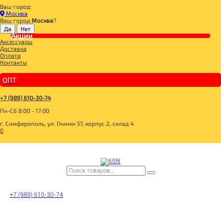
Ваш город:
Главная
Москва
ДЛЯ ЗДОРОВОГО ПИТАНИЯ
Ваш город
Москва
?
СУПЕРФУДЫ
СЕМЕНА
Акции
Аксессуары
Семена расторопши 500гр, Житница здоровья
Доставка
Оплата
Контакты
ОПТ
+7 (989) 610-30-74
Пн-Сб 8:00 - 17:00
г. Симферополь, ул. Глинки 57, корпус 2, склад 4
0
Семена расторопши
500гр, Житница
здоровья
+7 (989) 610-30-74
Цена: