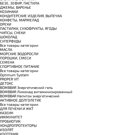
БЕЗЕ, ЗЕФИР, ПАСТИЛА
ДЖЕМЫ, ВАРЕНЬЕ
КОЗИНАКИ
КОНДИТЕРСКИЕ ИЗДЕЛИЯ, ВЫПЕЧКА
КОНФЕТЫ, МАРМЕЛАД
ОРЕХИ
ПАСТИЛКИ, СУХОФРУКТЫ, ЯГОДЫ
ЧИПСЫ, СНЕКИ
ШОКОЛАД
СУПЕРФУДЫ
Все товары категории
МАСЛА
МОРСКИЕ ВОДОРОСЛИ
ПОРОШКИ, СМЕСИ
СЕМЕНА
СПОРТИВНОЕ ПИТАНИЕ
Все товары категории
Optimum System
PROPER VIT
ДЕТОКС
BOMBBAR Энергетический гель
BOMBBAR Лимонад витаминизированный
BOMBBAR Напиток энергетический
АКТИВНОЕ ДОЛГОЛЕТИЕ
Все товары категории
ДЛЯ ПЕЧЕНИ И ЖКТ
КАЗЕИН
ИММУНИТЕТ
ПРОБИОТИК
ХОНДРОПРОТЕКТОРЫ
ИЗОЛЯТ
ИЗОТОНИК