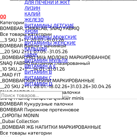
ВИТАМИНЫ И МИНЕРАЛЫ
ДЛЯ ПЕЧЕНИ И ЖКТ
ВОССТАНОВИТЕЛИ
ЛИЗИН
ГЕЙНЕР
КАЛИЙ
0
0
ГИАЛУРОНОВАЯ КИСЛОТА
ЖЕЛЕЗО
Категории
ГЛЮТАМИН
ВИТАМИНЫ ДЕТСКИЕ
BOMBBAR, CHIKALAB, SNAQ FABRIQ
ГУАРАНА
ХРОМ
Все товары категории
ДЛЯ СУСТАВОВ И СВЯЗОК
ВИТАМИНЫ МУЖСКИЕ
__3 SKU 3+1 с 20.07.-31.07.26
ДОБАВКИ ДЛЯ СНА
ВИТАМИНЫ ЖЕНСКИЕ
BOMBBAR Вафли с начинкой
ЖИРОСЖИГАТЕЛИ
КАЛЬЦИЙ
__20 SKU 2+1 с 07.05.-31.05.26
КОЛЛАГЕН
ЦИНК
_BOMBBAR PRO Milk МОЛОКО МАРКИРОВАННОЕ
КОЭНЗИМ Q10
ВИТАМИН МУЛЬТИ
SNAQ FABRIQ Батончик глазированный
КРЕАТИН
ВИТАМИН A E
_10 SKU_2+1**_14.01.-31.01.26
ПОЛЕЗНЫЕ ЖИРЫ
ВИТАМИН B
_MAD FIT
ПРОТЕИН
ВИТАМИН C
_BOMBBAR КОКТЕЙЛИ МАРКИРОВАННЫЕ
ПРОТЕИНОВОЕ ПЕЧЕНЬЕ
ВИТАМИН D
__20 SKU 2+1 с 28.01.-18.02.26+31.03.26+30.04.26
ПРОТЕИНОВЫЕ БАТОНЧИКИ
SNAQ FABRIQ Кукурузные палочки
ПРОТЕИНОВЫЕ КАШИ
SNAQ FABRIQ Конфеты Qwikler minis
ТЕСТОБУСТЕРЫ
BOMBBAR Кукурузные палочки
ЦИТРУЛЛИН МАЛАТ
BOMBBAR Пирожное протеиновое
ПРЕДТРЕНИРОВОЧНЫЕ КОМПЛЕКСЫ
_CИРОПЫ MONIN
ЭНЕРГЕТИКИ И ЖИРОСЖИГАТЕЛИ#
_Dubai Collection
_BOMBBAR ЖБ НАПИТКИ МАРКИРОВАННЫЕ
Все товары категории