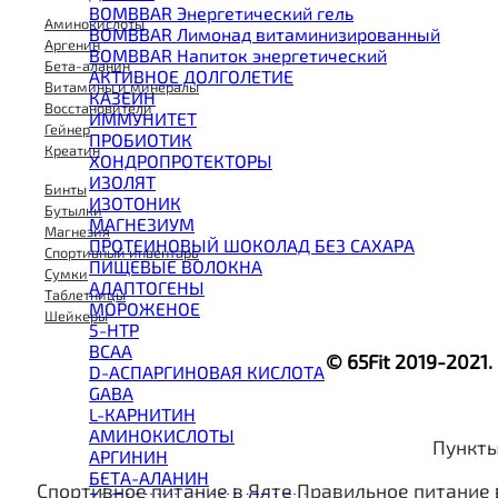
BOMBBAR Энергетический гель
Аминокислоты
BOMBBAR Лимонад витаминизированный
Аргенин
BOMBBAR Напиток энергетический
Бета-аланин
АКТИВНОЕ ДОЛГОЛЕТИЕ
Витамины и минералы
КАЗЕИН
Восстановители
ИММУНИТЕТ
Гейнер
ПРОБИОТИК
Креатин
ХОНДРОПРОТЕКТОРЫ
ИЗОЛЯТ
Бинты
ИЗОТОНИК
Бутылки
МАГНЕЗИУМ
Магнезия
ПРОТЕИНОВЫЙ ШОКОЛАД БЕЗ САХАРА
Спортивный инвентарь
ПИЩЕВЫЕ ВОЛОКНА
Сумки
АДАПТОГЕНЫ
Таблетницы
МОРОЖЕНОЕ
Шейкеры
5-HTP
BCAA
© 65Fit 2019-2021
D-АСПАРГИНОВАЯ КИСЛОТА
GABA
L-КАРНИТИН
АМИНОКИСЛОТЫ
Пункты
АРГИНИН
БЕТА-АЛАНИН
Спортивное питание в Ялте
Правильное питание 