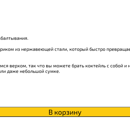
ки
о
збалтывания.
риком из нержавеющей стали, который быстро превращае
я верхом, так что вы можете брать коктейль с собой и н
или даже небольшой сумке.
В корзину