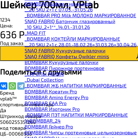
Шейкер 700мл, VPlab
BOMBBAR Вафли с начинкой
__20 SKU 2+1 с 07.05.-31.05.26
_BOMBBAR PRO Milk МОЛОКО МАРКИРОВАННОЕ
1234
SNAQ FABRIQ Батончик глазированный
Цена:
_10 SKU_2+1**_14.01.-31.01.26
636
Р
_MAD FIT
_BOMBBAR КОКТЕЙЛИ МАРКИРОВАННЫЕ
Под заказ
__20 SKU 2+1 с 28.01.-18.02.26+31.03.26+30.04.26
SNAQ FABRIQ Кукурузные палочки
SNAQ FABRIQ Конфеты Qwikler minis
BOMBBAR Кукурузные палочки
BOMBBAR Пирожное протеиновое
Поделиться с друзьями
_CИРОПЫ MONIN
_Dubai Collection
_BOMBBAR ЖБ НАПИТКИ МАРКИРОВАННЫЕ
BOMBBAR Креатин Pro
Бренд
BOMBBAR Amino Energy Pro
vplab™
BOMBBAR EAA Pro
спортивный инвентарь
BOMBBAR Изотоник Pro
Да
_BOMBBAR ПЭТ НАПИТКИ МАРКИРОВАННЫЕ
Штрихкод товара
14BOMBBAR_24
5060255351260
BOMBBAR Гейнер Pro
код товара
BOMBBAR Чипсы протеиновые цельнозерновые
ЦБ-00068935