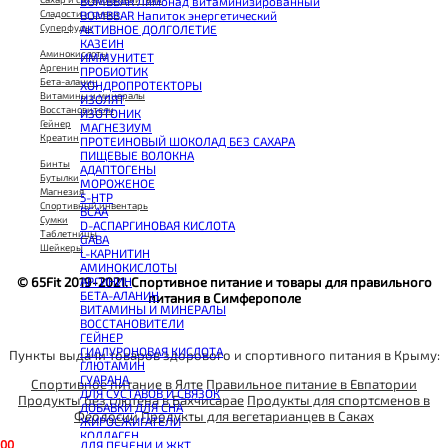
BOMBBAR Лимонад витаминизированный
Сладости и снеки
BOMBBAR Напиток энергетический
Суперфуды
АКТИВНОЕ ДОЛГОЛЕТИЕ
КАЗЕИН
Аминокислоты
ИММУНИТЕТ
Аргенин
ПРОБИОТИК
Бета-аланин
ХОНДРОПРОТЕКТОРЫ
Витамины и минералы
ИЗОЛЯТ
Восстановители
ИЗОТОНИК
Гейнер
МАГНЕЗИУМ
Креатин
ПРОТЕИНОВЫЙ ШОКОЛАД БЕЗ САХАРА
ПИЩЕВЫЕ ВОЛОКНА
Бинты
АДАПТОГЕНЫ
Бутылки
МОРОЖЕНОЕ
Магнезия
5-HTP
Спортивный инвентарь
BCAA
Сумки
D-АСПАРГИНОВАЯ КИСЛОТА
Таблетницы
GABA
Шейкеры
L-КАРНИТИН
АМИНОКИСЛОТЫ
АРГИНИН
© 65Fit 2019-2021. Спортивное питание и товары для правильного
БЕТА-АЛАНИН
питания в Симферополе
ВИТАМИНЫ И МИНЕРАЛЫ
ВОССТАНОВИТЕЛИ
ГЕЙНЕР
ГИАЛУРОНОВАЯ КИСЛОТА
Пункты выдачи товаров здорового и спортивного питания в Крыму:
ГЛЮТАМИН
ГУАРАНА
Спортивное питание в Ялте
Правильное питание в Евпатории
ДЛЯ СУСТАВОВ И СВЯЗОК
Продукты без глютена в Бахчисарае
Продукты для спортсменов в
ДОБАВКИ ДЛЯ СНА
Феодосии
Продукты для вегетарианцев в Саках
ЖИРОСЖИГАТЕЛИ
КОЛЛАГЕН
0
0
ДЛЯ ПЕЧЕНИ И ЖКТ