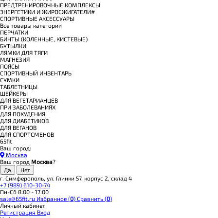
ПРЕДТРЕНИРОВОЧНЫЕ КОМПЛЕКСЫ
ЭНЕРГЕТИКИ И ЖИРОСЖИГАТЕЛИ#
СПОРТИВНЫЕ АКСЕССУАРЫ
Все товары категории
ПЕРЧАТКИ
БИНТЫ (КОЛЕННЫЕ, КИСТЕВЫЕ)
БУТЫЛКИ
ЛЯМКИ ДЛЯ ТЯГИ
МАГНЕЗИЯ
ПОЯСЫ
СПОРТИВНЫЙ ИНВЕНТАРЬ
СУМКИ
ТАБЛЕТНИЦЫ
ШЕЙКЕРЫ
ДЛЯ ВЕГЕТАРИАНЦЕВ
ПРИ ЗАБОЛЕВАНИЯХ
ДЛЯ ПОХУДЕНИЯ
ДЛЯ ДИАБЕТИКОВ
ДЛЯ ВЕГАНОВ
ДЛЯ СПОРТСМЕНОВ
65fit
Ваш город:
Москва
Ваш город
Москва
?
г. Симферополь, ул. Глинки 57, корпус 2, склад 4
+7 (989) 610-30-74
Пн-Сб 8:00 - 17:00
sale@65fit.ru
Избранное (
0
)
Сравнить (
0
)
Личный кабинет
Регистрация
Вход