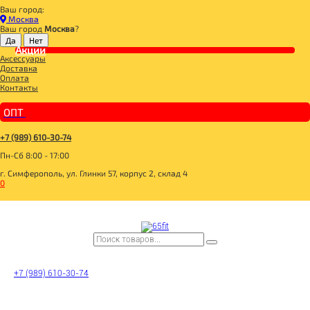
Ваш город:
Главная
Москва
ДЛЯ ЗДОРОВОГО ПИТАНИЯ
Ваш город
Москва
?
СЛАДОСТИ И СНЕКИ
ШОКОЛАД
Акции
Аксессуары
Шоколад с кэробом Абрикосовый 50гр, Vegan Food
Доставка
Оплата
Контакты
ОПТ
+7 (989) 610-30-74
Пн-Сб 8:00 - 17:00
г. Симферополь, ул. Глинки 57, корпус 2, склад 4
0
+7 (989) 610-30-74