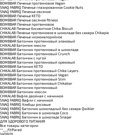
BOMBBAR Печенье протеиновое Vegan
SNAQ FABRIQ Печенье глазированное Cookie Nuts
SNAQ FABRIQ Печенье овсяное
BOMBBAR Печенье KETO
BOMBBAR Печенье овсяное fitness
BOMBBAR Печенье протеиновое
CHIKALAB Печенье бисквитное Chika Biscuit
CHIKALAB Печенье протеиновое в шоколаде без сахара Chikapie
BOMBBAR Печенье низкокалорийное
BOMBBAR Батончик протеиновый злаковый
CHIKALAB Батончик-мюсли
BOMBBAR Батончик протеиновый в шоколаде
BOMBBAR Батончик протеиновый Crunch
CHIKALAB Батончик с нугой
BOMBBAR Батончик протеиновый ореховый
BOMBBAR Батончик KETO
CHIKALAB Батончик протеиновый Chika Layers
BOMBBAR Батончик протеиновый Vegan
BOMBBAR Батончик протеиновый Slim
CHIKALAB Батончик протеиновый Chikabar
BOMBBAR Батончик протеиновый
BOMBBAR Батончик-мюсли
CHIKALAB Вафля двойная с начинкой
SNAQ FABRIQ Вафли с начинкой
SNAQ FABRIQ Хлебцы рисовые
SNAQ FABRIQ Батончик шоколадный без сахара Qwikler
SNAQ FABRIQ Батончик в шоколаде Coco
SNAQ FABRIQ Батончик в шоколаде Snaqer
ДЛЯ ЗДОРОВОГО ПИТАНИЯ
Все товары категории
**___FitParad
14DI&DI