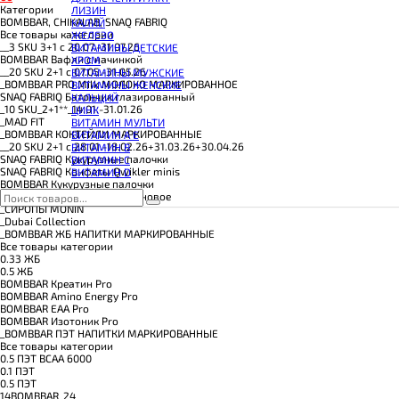
КОЭНЗИМ Q10
Категории
ЛИЗИН
КРЕАТИН
BOMBBAR, CHIKALAB, SNAQ FABRIQ
КАЛИЙ
ПОЛЕЗНЫЕ ЖИРЫ
Все товары категории
ЖЕЛЕЗО
ПРОТЕИН
__3 SKU 3+1 с 20.07.-31.07.26
ВИТАМИНЫ ДЕТСКИЕ
ПРОТЕИНОВОЕ ПЕЧЕНЬЕ
BOMBBAR Вафли с начинкой
ХРОМ
ПРОТЕИНОВЫЕ БАТОНЧИКИ
__20 SKU 2+1 с 07.05.-31.05.26
ВИТАМИНЫ МУЖСКИЕ
ПРОТЕИНОВЫЕ КАШИ
_BOMBBAR PRO Milk МОЛОКО МАРКИРОВАННОЕ
ВИТАМИНЫ ЖЕНСКИЕ
ТЕСТОБУСТЕРЫ
SNAQ FABRIQ Батончик глазированный
КАЛЬЦИЙ
ЦИТРУЛЛИН МАЛАТ
_10 SKU_2+1**_14.01.-31.01.26
ЦИНК
ПРЕДТРЕНИРОВОЧНЫЕ КОМПЛЕКСЫ
_MAD FIT
ВИТАМИН МУЛЬТИ
ЭНЕРГЕТИКИ И ЖИРОСЖИГАТЕЛИ#
_BOMBBAR КОКТЕЙЛИ МАРКИРОВАННЫЕ
ВИТАМИН A E
__20 SKU 2+1 с 28.01.-18.02.26+31.03.26+30.04.26
ВИТАМИН B
SNAQ FABRIQ Кукурузные палочки
ВИТАМИН C
SNAQ FABRIQ Конфеты Qwikler minis
ВИТАМИН D
BOMBBAR Кукурузные палочки
BOMBBAR Пирожное протеиновое
_CИРОПЫ MONIN
_Dubai Collection
_BOMBBAR ЖБ НАПИТКИ МАРКИРОВАННЫЕ
Все товары категории
0.33 ЖБ
0.5 ЖБ
BOMBBAR Креатин Pro
BOMBBAR Amino Energy Pro
BOMBBAR EAA Pro
BOMBBAR Изотоник Pro
_BOMBBAR ПЭТ НАПИТКИ МАРКИРОВАННЫЕ
Все товары категории
0.5 ПЭТ ВСАА 6000
0.1 ПЭТ
0.5 ПЭТ
14BOMBBAR_24