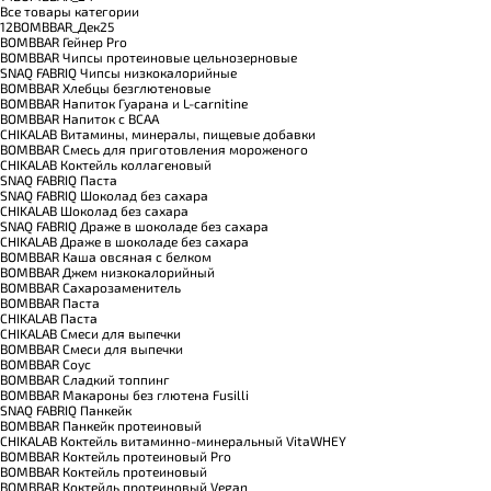
Все товары категории
12BOMBBAR_Дек25
BOMBBAR Гейнер Pro
BOMBBAR Чипсы протеиновые цельнозерновые
SNAQ FABRIQ Чипсы низкокалорийные
BOMBBAR Хлебцы безглютеновые
BOMBBAR Напиток Гуарана и L-carnitine
BOMBBAR Напиток с BCAA
CHIKALAB Витамины, минералы, пищевые добавки
BOMBBAR Смесь для приготовления мороженого
CHIKALAB Коктейль коллагеновый
SNAQ FABRIQ Паста
SNAQ FABRIQ Шоколад без сахара
CHIKALAB Шоколад без сахара
SNAQ FABRIQ Драже в шоколаде без сахара
CHIKALAB Драже в шоколаде без сахара
BOMBBAR Каша овсяная с белком
BOMBBAR Джем низкокалорийный
BOMBBAR Сахарозаменитель
BOMBBAR Паста
CHIKALAB Паста
CHIKALAB Смеси для выпечки
BOMBBAR Смеси для выпечки
BOMBBAR Соус
BOMBBAR Сладкий топпинг
BOMBBAR Макароны без глютена Fusilli
SNAQ FABRIQ Панкейк
BOMBBAR Панкейк протеиновый
CHIKALAB Коктейль витаминно-минеральный VitaWHEY
BOMBBAR Коктейль протеиновый Pro
BOMBBAR Коктейль протеиновый
BOMBBAR Коктейль протеиновый Vegan