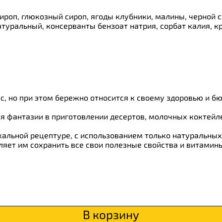
ироп, глюкозный сироп, ягоды клубники, малины, черной 
туральный, консерванты бензоат натрия, сорбат калия, к
ки
о
кус, но при этом бережно относится к своему здоровью и б
я фантазии в приготовлении десертов, молочных коктейл
кальной рецептуре, с использованием только натуральных
ляет им сохранить все свои полезные свойства и витамин
В корзину