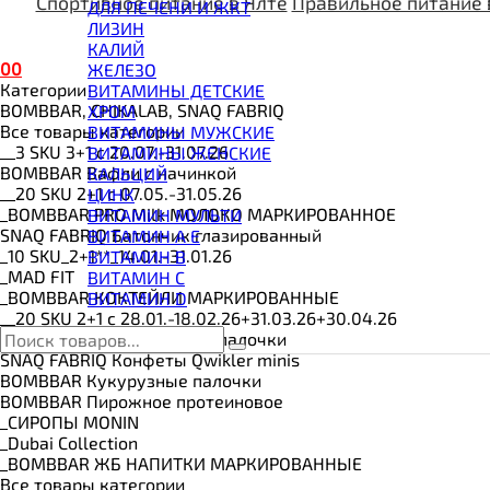
ВИТАМИНЫ И МИНЕРАЛЫ
Спортивное питание в Ялте
Правильное питание 
ДЛЯ ПЕЧЕНИ И ЖКТ
ВОССТАНОВИТЕЛИ
ЛИЗИН
ГЕЙНЕР
КАЛИЙ
ГИАЛУРОНОВАЯ КИСЛОТА
0
0
ЖЕЛЕЗО
ГЛЮТАМИН
Категории
ВИТАМИНЫ ДЕТСКИЕ
ГУАРАНА
BOMBBAR, CHIKALAB, SNAQ FABRIQ
ХРОМ
ДЛЯ СУСТАВОВ И СВЯЗОК
Все товары категории
ВИТАМИНЫ МУЖСКИЕ
ДОБАВКИ ДЛЯ СНА
__3 SKU 3+1 с 20.07.-31.07.26
ВИТАМИНЫ ЖЕНСКИЕ
ЖИРОСЖИГАТЕЛИ
BOMBBAR Вафли с начинкой
КАЛЬЦИЙ
КОЛЛАГЕН
__20 SKU 2+1 с 07.05.-31.05.26
ЦИНК
КОЭНЗИМ Q10
_BOMBBAR PRO Milk МОЛОКО МАРКИРОВАННОЕ
ВИТАМИН МУЛЬТИ
КРЕАТИН
SNAQ FABRIQ Батончик глазированный
ВИТАМИН A E
ПОЛЕЗНЫЕ ЖИРЫ
_10 SKU_2+1**_14.01.-31.01.26
ВИТАМИН B
ПРОТЕИН
_MAD FIT
ВИТАМИН C
ПРОТЕИНОВОЕ ПЕЧЕНЬЕ
_BOMBBAR КОКТЕЙЛИ МАРКИРОВАННЫЕ
ВИТАМИН D
ПРОТЕИНОВЫЕ БАТОНЧИКИ
__20 SKU 2+1 с 28.01.-18.02.26+31.03.26+30.04.26
ПРОТЕИНОВЫЕ КАШИ
SNAQ FABRIQ Кукурузные палочки
ТЕСТОБУСТЕРЫ
SNAQ FABRIQ Конфеты Qwikler minis
ЦИТРУЛЛИН МАЛАТ
BOMBBAR Кукурузные палочки
ПРЕДТРЕНИРОВОЧНЫЕ КОМПЛЕКСЫ
BOMBBAR Пирожное протеиновое
ЭНЕРГЕТИКИ И ЖИРОСЖИГАТЕЛИ#
_CИРОПЫ MONIN
_Dubai Collection
_BOMBBAR ЖБ НАПИТКИ МАРКИРОВАННЫЕ
Все товары категории