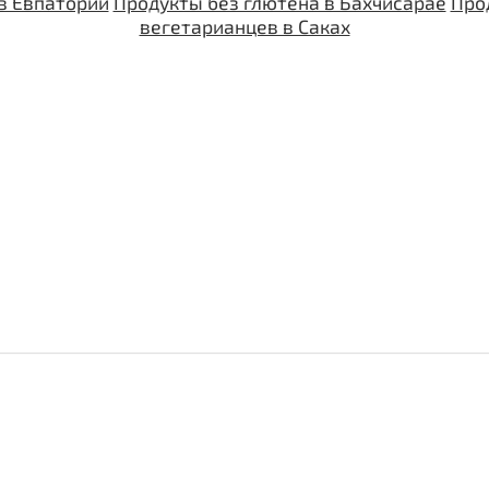
в Евпатории
Продукты без глютена в Бахчисарае
Про
вегетарианцев в Саках