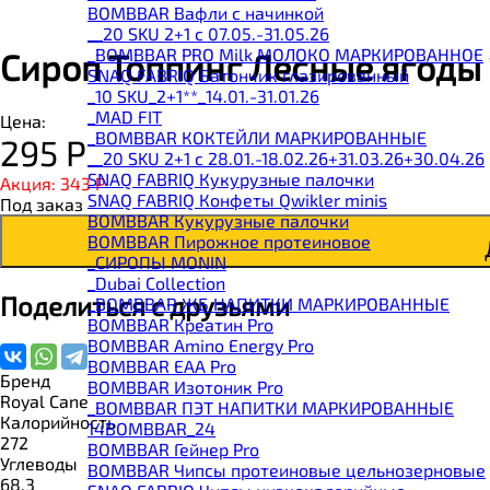
BOMBBAR Вафли с начинкой
__20 SKU 2+1 с 07.05.-31.05.26
_BOMBBAR PRO Milk МОЛОКО МАРКИРОВАННОЕ
Сироп Топпинг Лесные ягоды 1
SNAQ FABRIQ Батончик глазированный
_10 SKU_2+1**_14.01.-31.01.26
_MAD FIT
Цена:
_BOMBBAR КОКТЕЙЛИ МАРКИРОВАННЫЕ
295
Р
__20 SKU 2+1 с 28.01.-18.02.26+31.03.26+30.04.26
SNAQ FABRIQ Кукурузные палочки
Акция: 343
Р
SNAQ FABRIQ Конфеты Qwikler minis
Под заказ
BOMBBAR Кукурузные палочки
BOMBBAR Пирожное протеиновое
_CИРОПЫ MONIN
_Dubai Collection
Поделиться с друзьями
_BOMBBAR ЖБ НАПИТКИ МАРКИРОВАННЫЕ
BOMBBAR Креатин Pro
BOMBBAR Amino Energy Pro
BOMBBAR EAA Pro
Бренд
BOMBBAR Изотоник Pro
Royal Cane
_BOMBBAR ПЭТ НАПИТКИ МАРКИРОВАННЫЕ
Калорийность
14BOMBBAR_24
272
BOMBBAR Гейнер Pro
Углеводы
BOMBBAR Чипсы протеиновые цельнозерновые
68.3