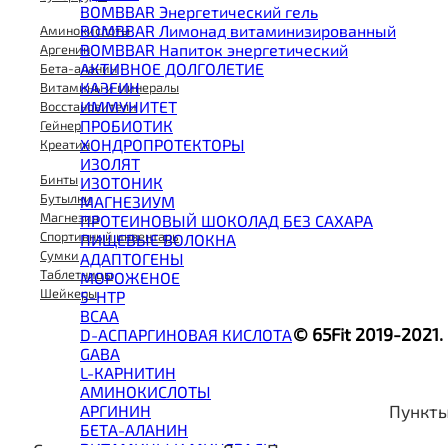
BOMBBAR Энергетический гель
BOMBBAR Лимонад витаминизированный
Аминокислоты
BOMBBAR Напиток энергетический
Аргенин
АКТИВНОЕ ДОЛГОЛЕТИЕ
Бета-аланин
КАЗЕИН
Витамины и минералы
ИММУНИТЕТ
Восстановители
ПРОБИОТИК
Гейнер
ХОНДРОПРОТЕКТОРЫ
Креатин
ИЗОЛЯТ
Бинты
ИЗОТОНИК
Бутылки
МАГНЕЗИУМ
Магнезия
ПРОТЕИНОВЫЙ ШОКОЛАД БЕЗ САХАРА
Спортивный инвентарь
ПИЩЕВЫЕ ВОЛОКНА
Сумки
АДАПТОГЕНЫ
Таблетницы
МОРОЖЕНОЕ
Шейкеры
5-HTP
BCAA
© 65Fit 2019-2021
D-АСПАРГИНОВАЯ КИСЛОТА
GABA
L-КАРНИТИН
АМИНОКИСЛОТЫ
Пункты
АРГИНИН
БЕТА-АЛАНИН