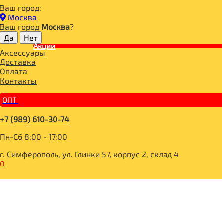
Ваш город:
Главная
Москва
ДЛЯ ЗДОРОВОГО ПИТАНИЯ
Ваш город
Москва
?
САХАР И САХАРОЗАМЕНИТЕЛИ
СИРОПЫ И ТОППИНГИ
Акции
Аксессуары
Сироп Топпинг Лесные ягоды 1л, Royal Cane
Доставка
Оплата
Контакты
ОПТ
+7 (989) 610-30-74
Пн-Сб 8:00 - 17:00
г. Симферополь, ул. Глинки 57, корпус 2, склад 4
0