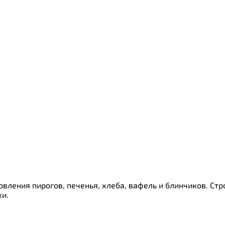
ки
о
вления пирогов, печенья, хлеба, вафель и блинчиков. Стр
и.