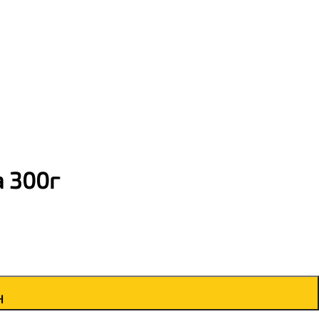
а 300г
н