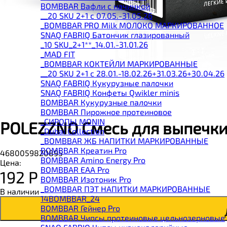
BOMBBAR Вафли с начинкой
__20 SKU 2+1 с 07.05.-31.05.26
_BOMBBAR PRO Milk МОЛОКО МАРКИРОВАННОЕ
SNAQ FABRIQ Батончик глазированный
_10 SKU_2+1**_14.01.-31.01.26
_MAD FIT
_BOMBBAR КОКТЕЙЛИ МАРКИРОВАННЫЕ
__20 SKU 2+1 с 28.01.-18.02.26+31.03.26+30.04.26
SNAQ FABRIQ Кукурузные палочки
SNAQ FABRIQ Конфеты Qwikler minis
BOMBBAR Кукурузные палочки
BOMBBAR Пирожное протеиновое
_CИРОПЫ MONIN
POLEZZNO Смесь для выпечки
_Dubai Collection
_BOMBBAR ЖБ НАПИТКИ МАРКИРОВАННЫЕ
BOMBBAR Креатин Pro
4680059820895
BOMBBAR Amino Energy Pro
Цена:
BOMBBAR EAA Pro
192
Р
BOMBBAR Изотоник Pro
_BOMBBAR ПЭТ НАПИТКИ МАРКИРОВАННЫЕ
В наличии
14BOMBBAR_24
BOMBBAR Гейнер Pro
BOMBBAR Чипсы протеиновые цельнозерновые