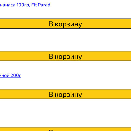
itaWHEY
анаса 100гр, Fit Parad
В корзину
s
В корзину
сахара Chikapie
иной 200г
В корзину