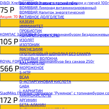
Di&Di Хлебцы амарантовые с топинамбуром и гречей 100г
BOMBBAR Энергетический гель
75
Р
BOMBBAR Лимонад витаминизированный
BOMBBAR Напиток энергетический
Акция: 70
Р
АКТИВНОЕ ДОЛГОЛЕТИЕ
КАЗЕИН
ИММУНИТЕТ
ПРОБИОТИК
КОМПАС ЗДОРОВЬЯ Сушки с топинамбуром бездрожжевые
ХОНДРОПРОТЕКТОРЫ
105
Р
ИЗОЛЯТ
ИЗОТОНИК
МАГНЕЗИУМ
ПРОТЕИНОВЫЙ ШОКОЛАД БЕЗ САХАРА
ПИЩЕВЫЕ ВОЛОКНА
ROYAL FOREST Сироп топинамбура без сахара 250г
АДАПТОГЕНЫ
566
Р
МОРОЖЕНОЕ
5-HTP
BCAA
D-АСПАРГИНОВАЯ КИСЛОТА
GABA
L-КАРНИТИН
SladMiks Печенье гречневое "Румяное" с топинамбуром со
АМИНОКИСЛОТЫ
172
Р
АРГИНИН
БЕТА-АЛАНИН