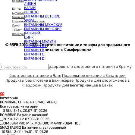
КОЭНЗИМ Q10
Креатин
ЛИЗИН
КРЕАТИН
КАЛИЙ
ПОЛЕЗНЫЕ ЖИРЫ
Бинты
ЖЕЛЕЗО
ПРОТЕИН
Бутылки
ВИТАМИНЫ ДЕТСКИЕ
ПРОТЕИНОВОЕ ПЕЧЕНЬЕ
Магнезия
ХРОМ
ПРОТЕИНОВЫЕ БАТОНЧИКИ
Спортивный инвентарь
ВИТАМИНЫ МУЖСКИЕ
ПРОТЕИНОВЫЕ КАШИ
Сумки
ВИТАМИНЫ ЖЕНСКИЕ
ТЕСТОБУСТЕРЫ
Таблетницы
КАЛЬЦИЙ
ЦИТРУЛЛИН МАЛАТ
Шейкеры
ЦИНК
ПРЕДТРЕНИРОВОЧНЫЕ КОМПЛЕКСЫ
ВИТАМИН МУЛЬТИ
ЭНЕРГЕТИКИ И ЖИРОСЖИГАТЕЛИ#
© 65Fit 2019-2021. Спортивное питание и товары для правильного
ВИТАМИН A E
питания в Симферополе
ВИТАМИН B
ВИТАМИН C
ВИТАМИН D
Пункты выдачи товаров здорового и спортивного питания в Крыму:
Спортивное питание в Ялте
Правильное питание в Евпатории
Продукты без глютена в Бахчисарае
Продукты для спортсменов в
Феодосии
Продукты для вегетарианцев в Саках
0
0
Категории
BOMBBAR, CHIKALAB, SNAQ FABRIQ
Все товары категории
__3 SKU 3+1 с 20.07.-31.07.26
BOMBBAR Вафли с начинкой
__20 SKU 2+1 с 07.05.-31.05.26
_BOMBBAR PRO Milk МОЛОКО МАРКИРОВАННОЕ
SNAQ FABRIQ Батончик глазированный
_10 SKU_2+1**_14.01.-31.01.26