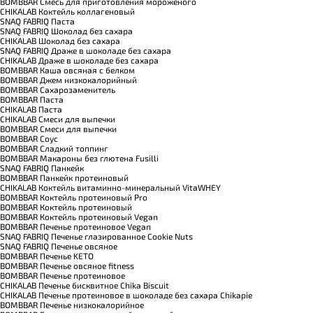
BOMBBAR Смесь для приготовления мороженого
CHIKALAB Коктейль коллагеновый
SNAQ FABRIQ Паста
SNAQ FABRIQ Шоколад без сахара
CHIKALAB Шоколад без сахара
SNAQ FABRIQ Драже в шоколаде без сахара
CHIKALAB Драже в шоколаде без сахара
BOMBBAR Каша овсяная с белком
BOMBBAR Джем низкокалорийный
BOMBBAR Сахарозаменитель
BOMBBAR Паста
CHIKALAB Паста
CHIKALAB Смеси для выпечки
BOMBBAR Смеси для выпечки
BOMBBAR Соус
BOMBBAR Сладкий топпинг
BOMBBAR Макароны без глютена Fusilli
SNAQ FABRIQ Панкейк
BOMBBAR Панкейк протеиновый
CHIKALAB Коктейль витаминно-минеральный VitaWHEY
BOMBBAR Коктейль протеиновый Pro
BOMBBAR Коктейль протеиновый
BOMBBAR Коктейль протеиновый Vegan
BOMBBAR Печенье протеиновое Vegan
SNAQ FABRIQ Печенье глазированное Cookie Nuts
SNAQ FABRIQ Печенье овсяное
BOMBBAR Печенье KETO
BOMBBAR Печенье овсяное fitness
BOMBBAR Печенье протеиновое
CHIKALAB Печенье бисквитное Chika Biscuit
CHIKALAB Печенье протеиновое в шоколаде без сахара Chikapie
BOMBBAR Печенье низкокалорийное