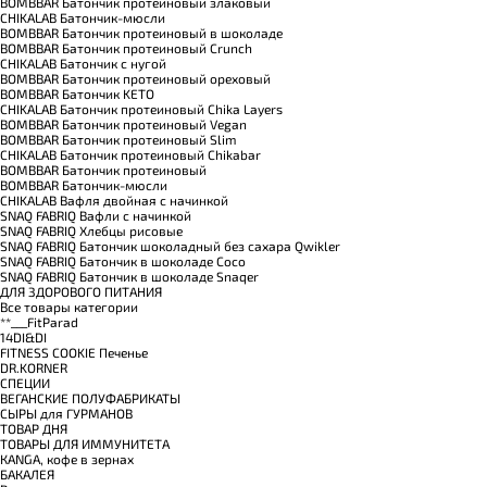
BOMBBAR Батончик протеиновый злаковый
CHIKALAB Батончик-мюсли
BOMBBAR Батончик протеиновый в шоколаде
BOMBBAR Батончик протеиновый Crunch
CHIKALAB Батончик с нугой
BOMBBAR Батончик протеиновый ореховый
BOMBBAR Батончик KETO
CHIKALAB Батончик протеиновый Chika Layers
BOMBBAR Батончик протеиновый Vegan
BOMBBAR Батончик протеиновый Slim
CHIKALAB Батончик протеиновый Chikabar
BOMBBAR Батончик протеиновый
BOMBBAR Батончик-мюсли
CHIKALAB Вафля двойная с начинкой
SNAQ FABRIQ Вафли с начинкой
SNAQ FABRIQ Хлебцы рисовые
SNAQ FABRIQ Батончик шоколадный без сахара Qwikler
SNAQ FABRIQ Батончик в шоколаде Coco
SNAQ FABRIQ Батончик в шоколаде Snaqer
ДЛЯ ЗДОРОВОГО ПИТАНИЯ
Все товары категории
**___FitParad
14DI&DI
FITNESS COOKIE Печенье
DR.KORNER
СПЕЦИИ
ВЕГАНСКИЕ ПОЛУФАБРИКАТЫ
СЫРЫ для ГУРМАНОВ
TОВАР ДНЯ
TОВАРЫ ДЛЯ ИММУНИТЕТА
КANGA, кофе в зернах
БАКАЛЕЯ