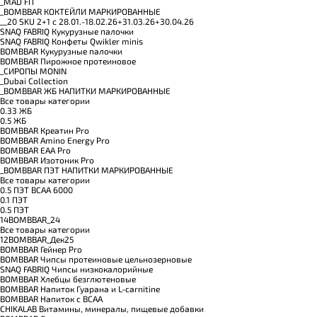
_MAD FIT
_BOMBBAR КОКТЕЙЛИ МАРКИРОВАННЫЕ
__20 SKU 2+1 с 28.01.-18.02.26+31.03.26+30.04.26
SNAQ FABRIQ Кукурузные палочки
SNAQ FABRIQ Конфеты Qwikler minis
BOMBBAR Кукурузные палочки
BOMBBAR Пирожное протеиновое
_CИРОПЫ MONIN
_Dubai Collection
_BOMBBAR ЖБ НАПИТКИ МАРКИРОВАННЫЕ
Все товары категории
0.33 ЖБ
0.5 ЖБ
BOMBBAR Креатин Pro
BOMBBAR Amino Energy Pro
BOMBBAR EAA Pro
BOMBBAR Изотоник Pro
_BOMBBAR ПЭТ НАПИТКИ МАРКИРОВАННЫЕ
Все товары категории
0.5 ПЭТ ВСАА 6000
0.1 ПЭТ
0.5 ПЭТ
14BOMBBAR_24
Все товары категории
12BOMBBAR_Дек25
BOMBBAR Гейнер Pro
BOMBBAR Чипсы протеиновые цельнозерновые
SNAQ FABRIQ Чипсы низкокалорийные
BOMBBAR Хлебцы безглютеновые
BOMBBAR Напиток Гуарана и L-carnitine
BOMBBAR Напиток с BCAA
CHIKALAB Витамины, минералы, пищевые добавки