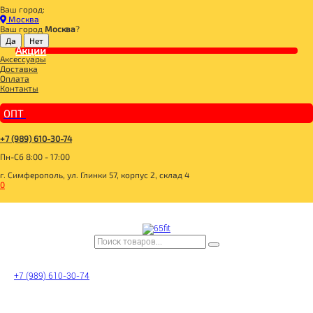
Ваш город:
Главная
Москва
BOMBBAR, CHIKALAB, SNAQ FABRIQ
Ваш город
Москва
?
BOMBBAR Чипсы протеиновые цельнозерновые
Акции
BOMBBAR Чипсы протеиновые "Бекон с паприкой" 50г
Аксессуары
Доставка
Оплата
Контакты
ОПТ
+7 (989) 610-30-74
Пн-Сб 8:00 - 17:00
г. Симферополь, ул. Глинки 57, корпус 2, склад 4
0
+7 (989) 610-30-74