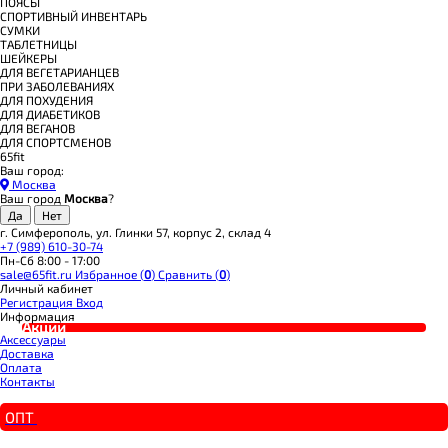
ПОЯСЫ
СПОРТИВНЫЙ ИНВЕНТАРЬ
СУМКИ
ТАБЛЕТНИЦЫ
ШЕЙКЕРЫ
ДЛЯ ВЕГЕТАРИАНЦЕВ
ПРИ ЗАБОЛЕВАНИЯХ
ДЛЯ ПОХУДЕНИЯ
ДЛЯ ДИАБЕТИКОВ
ДЛЯ ВЕГАНОВ
ДЛЯ СПОРТСМЕНОВ
65fit
Ваш город:
Москва
Ваш город
Москва
?
г. Симферополь, ул. Глинки 57, корпус 2, склад 4
+7 (989) 610-30-74
Пн-Сб 8:00 - 17:00
sale@65fit.ru
Избранное (
0
)
Сравнить (
0
)
Личный кабинет
Регистрация
Вход
Информация
Акции
Аксессуары
Доставка
Оплата
Контакты
ОПТ