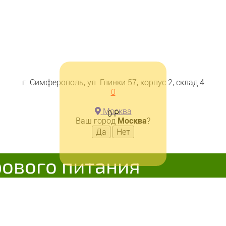
тет Тофу По-Гречески (морков
г. Симферополь, ул. Глинки 57, корпус 2, склад 4
0
В корзину
Добавляется...
Добавле
Москва
0
Р
Ваш город
Москва
?
рового питания