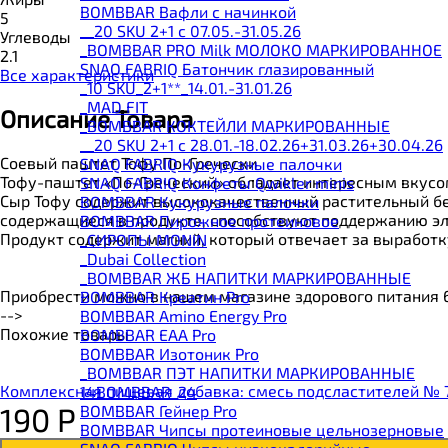
BOMBBAR Вафли с начинкой
5
__20 SKU 2+1 с 07.05.-31.05.26
Углеводы
_BOMBBAR PRO Milk МОЛОКО МАРКИРОВАННОЕ
2.1
SNAQ FABRIQ Батончик глазированный
Все характеристики
_10 SKU_2+1**_14.01.-31.01.26
_MAD FIT
Описание Товара
_BOMBBAR КОКТЕЙЛИ МАРКИРОВАННЫЕ
__20 SKU 2+1 с 28.01.-18.02.26+31.03.26+30.04.26
Соевый паштет Тофу По-Гречески
SNAQ FABRIQ Кукурузные палочки
Тофу-паштет «По-Греческий» обладает интересным вкусо
SNAQ FABRIQ Конфеты Qwikler minis
Сыр Тофу содержит высококачественный растительный бел
BOMBBAR Кукурузные палочки
содержащиеся в продукте, способствуют поддержанию эла
BOMBBAR Пирожное протеиновое
Продукт содержит магний, который отвечает за выработк
_CИРОПЫ MONIN
_Dubai Collection
_BOMBBAR ЖБ НАПИТКИ МАРКИРОВАННЫЕ
Приобрести можно в нашем магазине здорового питания 6
BOMBBAR Креатин Pro
-->
BOMBBAR Amino Energy Pro
Похожие товары
BOMBBAR EAA Pro
BOMBBAR Изотоник Pro
_BOMBBAR ПЭТ НАПИТКИ МАРКИРОВАННЫЕ
Комплексная пищевая добавка: смесь подсластителей № 7 
14BOMBBAR_24
190
Р
BOMBBAR Гейнер Pro
BOMBBAR Чипсы протеиновые цельнозерновые