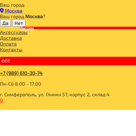
Ваш город:
Главная
Москва
ДЛЯ ЗДОРОВОГО ПИТАНИЯ
Ваш город
Москва
?
ГОТОВЫЕ БЛЮДА
ТОФУ
Акции
Аксессуары
Эко Крым, Детка! Соевый паштет Тофу По-Гречески (морко
Доставка
Оплата
Контакты
ОПТ
+7 (989) 610-30-74
Пн-Сб 8:00 - 17:00
г. Симферополь, ул. Глинки 57, корпус 2, склад 4
0