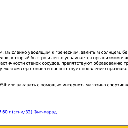
м, мысленно уводящим к греческим, залитым солнцем, бе
ок, который быстро и легко усваивается организмом и я
стичности стенок сосудов, препятствуют образованию тр
у мозгом серотонина и препятствует появлению признако
5it или заказать с помощью интернет- магазина спортивн
60 г (стик/32) Фит-парад