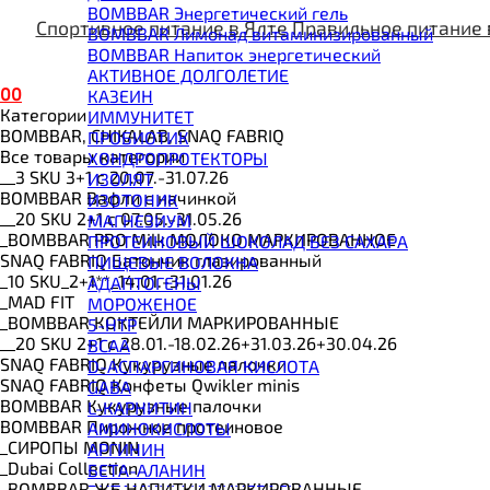
BOMBBAR Энергетический гель
Спортивное питание в Ялте
Правильное питание 
BOMBBAR Лимонад витаминизированный
BOMBBAR Напиток энергетический
АКТИВНОЕ ДОЛГОЛЕТИЕ
0
0
КАЗЕИН
Категории
ИММУНИТЕТ
BOMBBAR, CHIKALAB, SNAQ FABRIQ
ПРОБИОТИК
Все товары категории
ХОНДРОПРОТЕКТОРЫ
__3 SKU 3+1 с 20.07.-31.07.26
ИЗОЛЯТ
BOMBBAR Вафли с начинкой
ИЗОТОНИК
__20 SKU 2+1 с 07.05.-31.05.26
МАГНЕЗИУМ
_BOMBBAR PRO Milk МОЛОКО МАРКИРОВАННОЕ
ПРОТЕИНОВЫЙ ШОКОЛАД БЕЗ САХАРА
SNAQ FABRIQ Батончик глазированный
ПИЩЕВЫЕ ВОЛОКНА
_10 SKU_2+1**_14.01.-31.01.26
АДАПТОГЕНЫ
_MAD FIT
МОРОЖЕНОЕ
_BOMBBAR КОКТЕЙЛИ МАРКИРОВАННЫЕ
5-HTP
__20 SKU 2+1 с 28.01.-18.02.26+31.03.26+30.04.26
BCAA
SNAQ FABRIQ Кукурузные палочки
D-АСПАРГИНОВАЯ КИСЛОТА
SNAQ FABRIQ Конфеты Qwikler minis
GABA
BOMBBAR Кукурузные палочки
L-КАРНИТИН
BOMBBAR Пирожное протеиновое
АМИНОКИСЛОТЫ
_CИРОПЫ MONIN
АРГИНИН
_Dubai Collection
БЕТА-АЛАНИН
_BOMBBAR ЖБ НАПИТКИ МАРКИРОВАННЫЕ