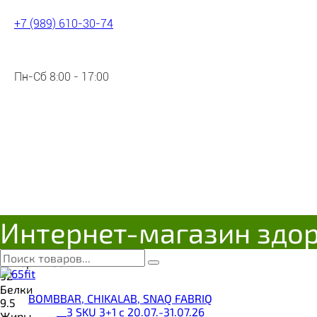
+7 (989) 610-30-74
Эко Крым, Детка! Соевый паш
7930075720141
Пн-Сб 8:00 - 17:00
Цена:
190
Р
Под заказ
Поделиться с друзьями
Интернет-магазин здо
Бренд
Эко Крым, детка!
Калорийность
92
Белки
BOMBBAR, CHIKALAB, SNAQ FABRIQ
9.5
__3 SKU 3+1 с 20.07.-31.07.26
Жиры