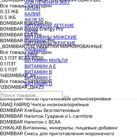
ВИТАМИНЫ И МИНЕРАЛЫ
ДЛЯ ПЕЧЕНИ И ЖКТ
Все товары категории
ВОССТАНОВИТЕЛИ
ЛИЗИН
0.33 ЖБ
ГЕЙНЕР
КАЛИЙ
0.5 ЖБ
ГИАЛУРОНОВАЯ КИСЛОТА
ЖЕЛЕЗО
BOMBBAR Креатин Pro
ГЛЮТАМИН
ВИТАМИНЫ ДЕТСКИЕ
BOMBBAR Amino Energy Pro
ГУАРАНА
ХРОМ
BOMBBAR EAA Pro
ДЛЯ СУСТАВОВ И СВЯЗОК
ВИТАМИНЫ МУЖСКИЕ
BOMBBAR Изотоник Pro
ДОБАВКИ ДЛЯ СНА
ВИТАМИНЫ ЖЕНСКИЕ
_BOMBBAR ПЭТ НАПИТКИ МАРКИРОВАННЫЕ
ЖИРОСЖИГАТЕЛИ
КАЛЬЦИЙ
Все товары категории
КОЛЛАГЕН
ЦИНК
0.5 ПЭТ ВСАА 6000
КОЭНЗИМ Q10
ВИТАМИН МУЛЬТИ
0.1 ПЭТ
КРЕАТИН
ВИТАМИН A E
0.5 ПЭТ
ПОЛЕЗНЫЕ ЖИРЫ
ВИТАМИН B
14BOMBBAR_24
ПРОТЕИН
ВИТАМИН C
Все товары категории
ПРОТЕИНОВОЕ ПЕЧЕНЬЕ
ВИТАМИН D
12BOMBBAR_Дек25
ПРОТЕИНОВЫЕ БАТОНЧИКИ
BOMBBAR Гейнер Pro
ПРОТЕИНОВЫЕ КАШИ
BOMBBAR Чипсы протеиновые цельнозерновые
ТЕСТОБУСТЕРЫ
SNAQ FABRIQ Чипсы низкокалорийные
ЦИТРУЛЛИН МАЛАТ
BOMBBAR Хлебцы безглютеновые
ПРЕДТРЕНИРОВОЧНЫЕ КОМПЛЕКСЫ
BOMBBAR Напиток Гуарана и L-carnitine
ЭНЕРГЕТИКИ И ЖИРОСЖИГАТЕЛИ#
BOMBBAR Напиток с BCAA
CHIKALAB Витамины, минералы, пищевые добавки
BOMBBAR Смесь для приготовления мороженого