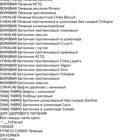
BOMBBAR Печенье KETO
BOMBBAR Печенье овсяное fitness
BOMBBAR Печенье протеиновое
CHIKALAB Печенье бисквитное Chika Biscuit
CHIKALAB Печенье протеиновое в шоколаде без сахара Chikapie
BOMBBAR Печенье низкокалорийное
BOMBBAR Батончик протеиновый злаковый
CHIKALAB Батончик-мюсли
BOMBBAR Батончик протеиновый в шоколаде
BOMBBAR Батончик протеиновый Crunch
CHIKALAB Батончик с нугой
BOMBBAR Батончик протеиновый ореховый
BOMBBAR Батончик KETO
CHIKALAB Батончик протеиновый Chika Layers
BOMBBAR Батончик протеиновый Vegan
BOMBBAR Батончик протеиновый Slim
CHIKALAB Батончик протеиновый Chikabar
BOMBBAR Батончик протеиновый
BOMBBAR Батончик-мюсли
CHIKALAB Вафля двойная с начинкой
SNAQ FABRIQ Вафли с начинкой
SNAQ FABRIQ Хлебцы рисовые
SNAQ FABRIQ Батончик шоколадный без сахара Qwikler
SNAQ FABRIQ Батончик в шоколаде Coco
SNAQ FABRIQ Батончик в шоколаде Snaqer
ДЛЯ ЗДОРОВОГО ПИТАНИЯ
Все товары категории
**___FitParad
14DI&DI
FITNESS COOKIE Печенье
DR.KORNER
СПЕЦИИ