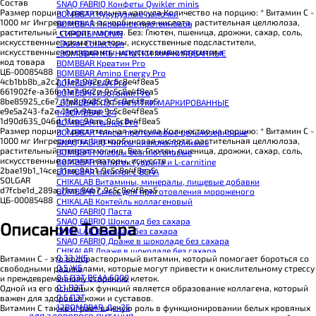
Состав
SNAQ FABRIQ Конфеты Qwikler minis
Размер порции: 1 растительная капсула Количество на порцию: * Витамин С -
BOMBBAR Кукурузные палочки
1000 мг Ингредиенты: L-аскорбиновая кислота, растительная целлюлоза,
BOMBBAR Пирожное протеиновое
растительный стеарат магния. Без: Глютен, пшеница, дрожжи, сахар, соль,
_CИРОПЫ MONIN
искусственные ароматизаторы, искусственные подсластители,
_Dubai Collection
искусственные консерванты, искусственные красители
_BOMBBAR ЖБ НАПИТКИ МАРКИРОВАННЫЕ
код товара
BOMBBAR Креатин Pro
ЦБ-00085488
BOMBBAR Amino Energy Pro
4cb1bb8b_a2c2_11e7_942e_9c5c8e4f8ea5
BOMBBAR EAA Pro
661902fe-a366-11e7-942e-9c5c8e4f8ea5
BOMBBAR Изотоник Pro
8be85925_c6e7_11e8_9485_9c5c8e4f8ea5
_BOMBBAR ПЭТ НАПИТКИ МАРКИРОВАННЫЕ
e9e5a243-fa2e-11e9-94ae-9c5c8e4f8ea5
14BOMBBAR_24
1d90d635_046d_11ea_94ae_9c5c8e4f8ea5
BOMBBAR Гейнер Pro
Размер порции: 1 растительная капсула Количество на порцию: * Витамин С -
BOMBBAR Чипсы протеиновые цельнозерновые
1000 мг Ингредиенты: L-аскорбиновая кислота, растительная целлюлоза,
SNAQ FABRIQ Чипсы низкокалорийные
растительный стеарат магния. Без: Глютен, пшеница, дрожжи, сахар, соль,
BOMBBAR Хлебцы безглютеновые
искусственные ароматизаторы, искусств
BOMBBAR Напиток Гуарана и L-carnitine
2bae19b1_14ce_11ea_94b1_9c5c8e4f8ea5
BOMBBAR Напиток с BCAA
SOLGAR
CHIKALAB Витамины, минералы, пищевые добавки
d7fcbe1d_289a_11ea_94b7_9c5c8e4f8ea5
BOMBBAR Смесь для приготовления мороженого
ЦБ-00085488
CHIKALAB Коктейль коллагеновый
SNAQ FABRIQ Паста
SNAQ FABRIQ Шоколад без сахара
Описание Товара
CHIKALAB Шоколад без сахара
SNAQ FABRIQ Драже в шоколаде без сахара
CHIKALAB Драже в шоколаде без сахара
0.33 ЖБ
Витамин C - это водорастворимый витамин, который помогает бороться со
BOMBBAR Каша овсяная с белком
0.5 ЖБ
свободными радикалами, которые могут привести к окислительному стрессу
BOMBBAR Джем низкокалорийный
0.5 ПЭТ ВСАА 6000
и преждевременному старению клеток.
BOMBBAR Сахарозаменитель
0.1 ПЭТ
Одной из его основных функций является образование коллагена, который
BOMBBAR Паста
0.5 ПЭТ
важен для здоровья кожи и суставов.
CHIKALAB Паста
12BOMBBAR_Дек25
Витамин C также играет важную роль в функционировании белых кровяных
CHIKALAB Смеси для выпечки