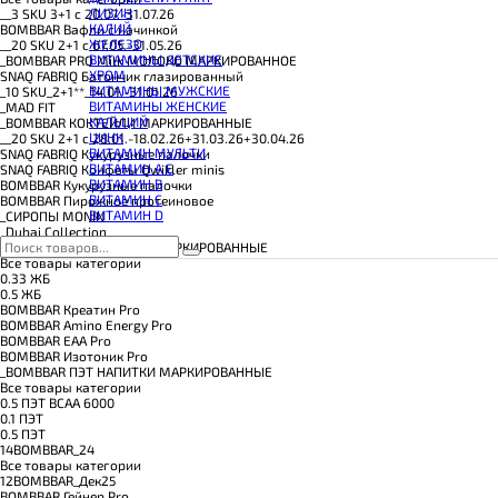
КОЭНЗИМ Q10
ЛИЗИН
__3 SKU 3+1 с 20.07.-31.07.26
КРЕАТИН
КАЛИЙ
BOMBBAR Вафли с начинкой
ПОЛЕЗНЫЕ ЖИРЫ
ЖЕЛЕЗО
__20 SKU 2+1 с 07.05.-31.05.26
ПРОТЕИН
ВИТАМИНЫ ДЕТСКИЕ
_BOMBBAR PRO Milk МОЛОКО МАРКИРОВАННОЕ
ПРОТЕИНОВОЕ ПЕЧЕНЬЕ
ХРОМ
SNAQ FABRIQ Батончик глазированный
ПРОТЕИНОВЫЕ БАТОНЧИКИ
ВИТАМИНЫ МУЖСКИЕ
_10 SKU_2+1**_14.01.-31.01.26
ПРОТЕИНОВЫЕ КАШИ
ВИТАМИНЫ ЖЕНСКИЕ
_MAD FIT
ТЕСТОБУСТЕРЫ
КАЛЬЦИЙ
_BOMBBAR КОКТЕЙЛИ МАРКИРОВАННЫЕ
ЦИТРУЛЛИН МАЛАТ
ЦИНК
__20 SKU 2+1 с 28.01.-18.02.26+31.03.26+30.04.26
ПРЕДТРЕНИРОВОЧНЫЕ КОМПЛЕКСЫ
ВИТАМИН МУЛЬТИ
SNAQ FABRIQ Кукурузные палочки
ЭНЕРГЕТИКИ И ЖИРОСЖИГАТЕЛИ#
ВИТАМИН A E
SNAQ FABRIQ Конфеты Qwikler minis
ВИТАМИН B
BOMBBAR Кукурузные палочки
ВИТАМИН C
BOMBBAR Пирожное протеиновое
ВИТАМИН D
_CИРОПЫ MONIN
_Dubai Collection
_BOMBBAR ЖБ НАПИТКИ МАРКИРОВАННЫЕ
Все товары категории
0.33 ЖБ
0.5 ЖБ
BOMBBAR Креатин Pro
BOMBBAR Amino Energy Pro
BOMBBAR EAA Pro
BOMBBAR Изотоник Pro
_BOMBBAR ПЭТ НАПИТКИ МАРКИРОВАННЫЕ
Все товары категории
0.5 ПЭТ ВСАА 6000
0.1 ПЭТ
0.5 ПЭТ
14BOMBBAR_24
Все товары категории
12BOMBBAR_Дек25
BOMBBAR Гейнер Pro