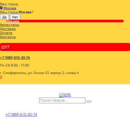
Ваш город:
Главная
Москва
СПОРТИВНОЕ ПИТАНИЕ
Ваш город
Москва
?
ВИТАМИНЫ И МИНЕРАЛЫ
ВИТАМИН C
Акции
Аксессуары
#SOLGAR Vitamin C 1000 mg 100 Capsules
Доставка
Оплата
Контакты
ОПТ
+7 (989) 610-30-74
Пн-Сб 8:00 - 17:00
г. Симферополь, ул. Глинки 57, корпус 2, склад 4
0
+7 (989) 610-30-74