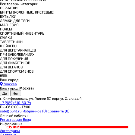
Все товары категории
ПЕРЧАТКИ
БИНТЫ (КОЛЕННЫЕ, КИСТЕВЫЕ)
БУТЫЛКИ
ЛЯМКИ ДЛЯ ТЯГИ
МАГНЕЗИЯ
ПОЯСЫ
СПОРТИВНЫЙ ИНВЕНТАРЬ
СУМКИ
ТАБЛЕТНИЦЫ
ШЕЙКЕРЫ
ДЛЯ ВЕГЕТАРИАНЦЕВ
ПРИ ЗАБОЛЕВАНИЯХ
ДЛЯ ПОХУДЕНИЯ
ДЛЯ ДИАБЕТИКОВ
ДЛЯ ВЕГАНОВ
ДЛЯ СПОРТСМЕНОВ
65fit
Ваш город:
Москва
Ваш город
Москва
?
г. Симферополь, ул. Глинки 57, корпус 2, склад 4
+7 (989) 610-30-74
Пн-Сб 8:00 - 17:00
sale@65fit.ru
Избранное (
0
)
Сравнить (
0
)
Личный кабинет
Регистрация
Вход
Информация
Акции
Аксессуары
Доставка