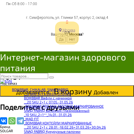
Пн-Сб 8:00 - 17:00
г. Симферополь, ул. Глинки 57, корпус 2, склад 4
0
Москва
0
Р
Ваш город
Москва
?
#SOLGAR Vitamin C 1000
mg 100 Capsules
Интернет-магазин здорового
питания
Цена:
2 075
Р
Под заказ
В корзину
BOMBBAR, CHIKALAB, SNAQ FABRIQ
Добавляется...
Добавлен
__3 SKU 3+1 с 20.07.-31.07.26
BOMBBAR Вафли с начинкой
__20 SKU 2+1 с 07.05.-31.05.26
Поделиться с друзьями
_BOMBBAR PRO Milk МОЛОКО МАРКИРОВАННОЕ
SNAQ FABRIQ Батончик глазированный
_10 SKU_2+1**_14.01.-31.01.26
_MAD FIT
_BOMBBAR КОКТЕЙЛИ МАРКИРОВАННЫЕ
Бренд
__20 SKU 2+1 с 28.01.-18.02.26+31.03.26+30.04.26
SOLGAR
SNAQ FABRIQ Кукурузные палочки