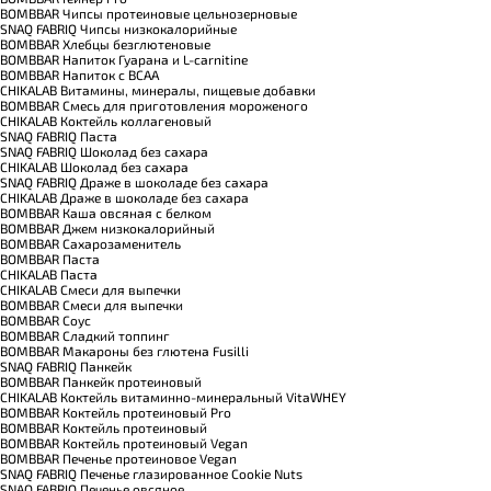
BOMBBAR Чипсы протеиновые цельнозерновые
SNAQ FABRIQ Чипсы низкокалорийные
BOMBBAR Хлебцы безглютеновые
BOMBBAR Напиток Гуарана и L-carnitine
BOMBBAR Напиток с BCAA
CHIKALAB Витамины, минералы, пищевые добавки
BOMBBAR Смесь для приготовления мороженого
CHIKALAB Коктейль коллагеновый
SNAQ FABRIQ Паста
SNAQ FABRIQ Шоколад без сахара
CHIKALAB Шоколад без сахара
SNAQ FABRIQ Драже в шоколаде без сахара
CHIKALAB Драже в шоколаде без сахара
BOMBBAR Каша овсяная с белком
BOMBBAR Джем низкокалорийный
BOMBBAR Сахарозаменитель
BOMBBAR Паста
CHIKALAB Паста
CHIKALAB Смеси для выпечки
BOMBBAR Смеси для выпечки
BOMBBAR Соус
BOMBBAR Сладкий топпинг
BOMBBAR Макароны без глютена Fusilli
SNAQ FABRIQ Панкейк
BOMBBAR Панкейк протеиновый
CHIKALAB Коктейль витаминно-минеральный VitaWHEY
BOMBBAR Коктейль протеиновый Pro
BOMBBAR Коктейль протеиновый
BOMBBAR Коктейль протеиновый Vegan
BOMBBAR Печенье протеиновое Vegan
SNAQ FABRIQ Печенье глазированное Cookie Nuts
SNAQ FABRIQ Печенье овсяное