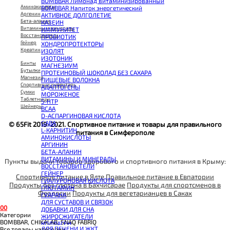
BOMBBAR Лимонад витаминизированный
Аминокислоты
BOMBBAR Напиток энергетический
Аргенин
АКТИВНОЕ ДОЛГОЛЕТИЕ
Бета-аланин
КАЗЕИН
Витамины и минералы
ИММУНИТЕТ
Восстановители
ПРОБИОТИК
Гейнер
ХОНДРОПРОТЕКТОРЫ
Креатин
ИЗОЛЯТ
ИЗОТОНИК
Бинты
МАГНЕЗИУМ
Бутылки
ПРОТЕИНОВЫЙ ШОКОЛАД БЕЗ САХАРА
Магнезия
ПИЩЕВЫЕ ВОЛОКНА
Спортивный инвентарь
АДАПТОГЕНЫ
Сумки
МОРОЖЕНОЕ
Таблетницы
5-HTP
Шейкеры
BCAA
D-АСПАРГИНОВАЯ КИСЛОТА
GABA
© 65Fit 2019-2021. Спортивное питание и товары для правильного
L-КАРНИТИН
питания в Симферополе
АМИНОКИСЛОТЫ
АРГИНИН
БЕТА-АЛАНИН
ВИТАМИНЫ И МИНЕРАЛЫ
Пункты выдачи товаров здорового и спортивного питания в Крыму:
ВОССТАНОВИТЕЛИ
ГЕЙНЕР
Спортивное питание в Ялте
Правильное питание в Евпатории
ГИАЛУРОНОВАЯ КИСЛОТА
Продукты без глютена в Бахчисарае
Продукты для спортсменов в
ГЛЮТАМИН
Феодосии
Продукты для вегетарианцев в Саках
ГУАРАНА
ДЛЯ СУСТАВОВ И СВЯЗОК
0
0
ДОБАВКИ ДЛЯ СНА
Категории
ЖИРОСЖИГАТЕЛИ
BOMBBAR, CHIKALAB, SNAQ FABRIQ
КОЛЛАГЕН
ДЛЯ ПЕЧЕНИ И ЖКТ
Все товары категории