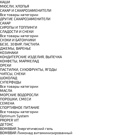
КАШИ
МЮСЛИ, ХЛОПЬЯ
САХАР И САХАРОЗАМЕНИТЕЛИ
Все товары категории
ДРУГИЕ САХАРОЗАМЕНИТЕЛИ
САХАР
СИРОПЫ И ТОППИНГИ
СЛАДОСТИ И СНЕКИ
Все товары категории
СНЭКИ И БАТОНЧИКИ
БЕЗЕ, ЗЕФИР, ПАСТИЛА
ДЖЕМЫ, ВАРЕНЬЕ
КОЗИНАКИ
КОНДИТЕРСКИЕ ИЗДЕЛИЯ, ВЫПЕЧКА
КОНФЕТЫ, МАРМЕЛАД
ОРЕХИ
ПАСТИЛКИ, СУХОФРУКТЫ, ЯГОДЫ
ЧИПСЫ, СНЕКИ
ШОКОЛАД
СУПЕРФУДЫ
Все товары категории
МАСЛА
МОРСКИЕ ВОДОРОСЛИ
ПОРОШКИ, СМЕСИ
СЕМЕНА
СПОРТИВНОЕ ПИТАНИЕ
Все товары категории
Optimum System
PROPER VIT
ДЕТОКС
BOMBBAR Энергетический гель
BOMBBAR Лимонад витаминизированный