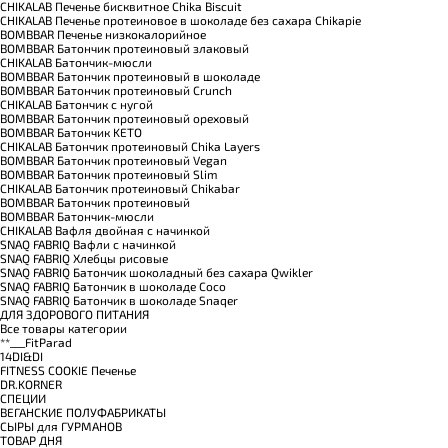
CHIKALAB Печенье бисквитное Chika Biscuit
CHIKALAB Печенье протеиновое в шоколаде без сахара Chikapie
BOMBBAR Печенье низкокалорийное
BOMBBAR Батончик протеиновый злаковый
CHIKALAB Батончик-мюсли
BOMBBAR Батончик протеиновый в шоколаде
BOMBBAR Батончик протеиновый Crunch
CHIKALAB Батончик с нугой
BOMBBAR Батончик протеиновый ореховый
BOMBBAR Батончик KETO
CHIKALAB Батончик протеиновый Chika Layers
BOMBBAR Батончик протеиновый Vegan
BOMBBAR Батончик протеиновый Slim
CHIKALAB Батончик протеиновый Chikabar
BOMBBAR Батончик протеиновый
BOMBBAR Батончик-мюсли
CHIKALAB Вафля двойная с начинкой
SNAQ FABRIQ Вафли с начинкой
SNAQ FABRIQ Хлебцы рисовые
SNAQ FABRIQ Батончик шоколадный без сахара Qwikler
SNAQ FABRIQ Батончик в шоколаде Coco
SNAQ FABRIQ Батончик в шоколаде Snaqer
ДЛЯ ЗДОРОВОГО ПИТАНИЯ
Все товары категории
**___FitParad
14DI&DI
FITNESS COOKIE Печенье
DR.KORNER
СПЕЦИИ
ВЕГАНСКИЕ ПОЛУФАБРИКАТЫ
СЫРЫ для ГУРМАНОВ
TОВАР ДНЯ