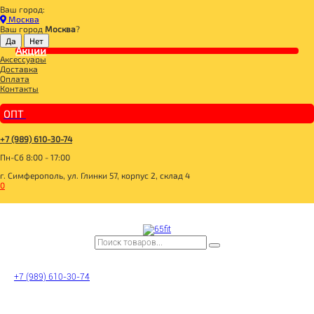
Ваш город:
Главная
Москва
ДЛЯ ЗДОРОВОГО ПИТАНИЯ
Ваш город
Москва
?
БАКАЛЕЯ
ХЛЕБЦЫ, ХЛЕБ
Акции
Аксессуары
ВАСТЭКО Соломка из полбы с томатом и луком 150г
Доставка
Оплата
Контакты
ОПТ
+7 (989) 610-30-74
Пн-Сб 8:00 - 17:00
г. Симферополь, ул. Глинки 57, корпус 2, склад 4
0
ВАСТЭКО Соломка из
полбы с томатом и
луком 150г
+7 (989) 610-30-74
4627094501396
Цена: