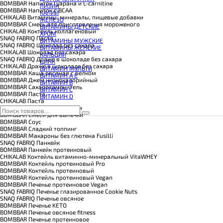
КОЭНЗИМ Q10
BOMBBAR Напиток Гуарана и L-carnitine
ЛИЗИН
КРЕАТИН
BOMBBAR Напиток с BCAA
КАЛИЙ
ПОЛЕЗНЫЕ ЖИРЫ
CHIKALAB Витамины, минералы, пищевые добавки
ЖЕЛЕЗО
ПРОТЕИН
BOMBBAR Смесь для приготовления мороженого
ВИТАМИНЫ ДЕТСКИЕ
ПРОТЕИНОВОЕ ПЕЧЕНЬЕ
CHIKALAB Коктейль коллагеновый
ХРОМ
ПРОТЕИНОВЫЕ БАТОНЧИКИ
SNAQ FABRIQ Паста
ВИТАМИНЫ МУЖСКИЕ
ПРОТЕИНОВЫЕ КАШИ
SNAQ FABRIQ Шоколад без сахара
ВИТАМИНЫ ЖЕНСКИЕ
ТЕСТОБУСТЕРЫ
CHIKALAB Шоколад без сахара
КАЛЬЦИЙ
ЦИТРУЛЛИН МАЛАТ
SNAQ FABRIQ Драже в шоколаде без сахара
ЦИНК
ПРЕДТРЕНИРОВОЧНЫЕ КОМПЛЕКСЫ
CHIKALAB Драже в шоколаде без сахара
ВИТАМИН МУЛЬТИ
ЭНЕРГЕТИКИ И ЖИРОСЖИГАТЕЛИ#
BOMBBAR Каша овсяная с белком
ВИТАМИН A E
BOMBBAR Джем низкокалорийный
ВИТАМИН B
BOMBBAR Сахарозаменитель
ВИТАМИН C
BOMBBAR Паста
ВИТАМИН D
CHIKALAB Паста
CHIKALAB Смеси для выпечки
BOMBBAR Смеси для выпечки
BOMBBAR Соус
BOMBBAR Сладкий топпинг
BOMBBAR Макароны без глютена Fusilli
SNAQ FABRIQ Панкейк
BOMBBAR Панкейк протеиновый
CHIKALAB Коктейль витаминно-минеральный VitaWHEY
BOMBBAR Коктейль протеиновый Pro
BOMBBAR Коктейль протеиновый
BOMBBAR Коктейль протеиновый Vegan
BOMBBAR Печенье протеиновое Vegan
SNAQ FABRIQ Печенье глазированное Cookie Nuts
SNAQ FABRIQ Печенье овсяное
BOMBBAR Печенье KETO
BOMBBAR Печенье овсяное fitness
BOMBBAR Печенье протеиновое