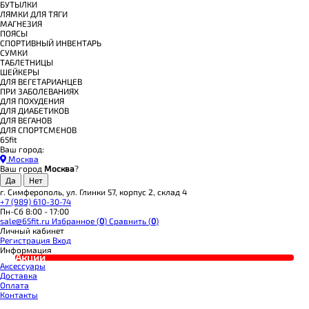
БУТЫЛКИ
ЛЯМКИ ДЛЯ ТЯГИ
МАГНЕЗИЯ
ПОЯСЫ
СПОРТИВНЫЙ ИНВЕНТАРЬ
СУМКИ
ТАБЛЕТНИЦЫ
ШЕЙКЕРЫ
ДЛЯ ВЕГЕТАРИАНЦЕВ
ПРИ ЗАБОЛЕВАНИЯХ
ДЛЯ ПОХУДЕНИЯ
ДЛЯ ДИАБЕТИКОВ
ДЛЯ ВЕГАНОВ
ДЛЯ СПОРТСМЕНОВ
65fit
Ваш город:
Москва
Ваш город
Москва
?
г. Симферополь, ул. Глинки 57, корпус 2, склад 4
+7 (989) 610-30-74
Пн-Сб 8:00 - 17:00
sale@65fit.ru
Избранное (
0
)
Сравнить (
0
)
Личный кабинет
Регистрация
Вход
Информация
Акции
Аксессуары
Доставка
Оплата
Контакты