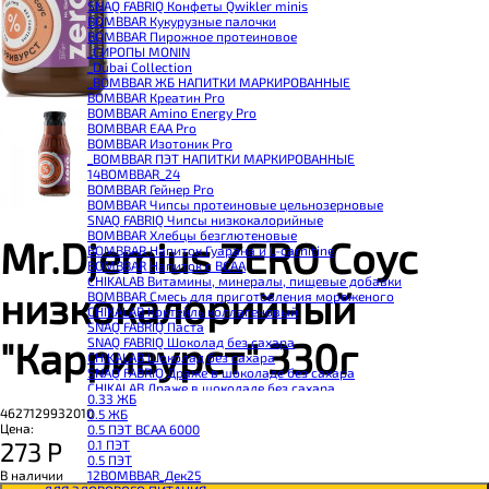
SNAQ FABRIQ Конфеты Qwikler minis
BOMBBAR Кукурузные палочки
BOMBBAR Пирожное протеиновое
_CИРОПЫ MONIN
_Dubai Collection
_BOMBBAR ЖБ НАПИТКИ МАРКИРОВАННЫЕ
BOMBBAR Креатин Pro
BOMBBAR Amino Energy Pro
BOMBBAR EAA Pro
BOMBBAR Изотоник Pro
_BOMBBAR ПЭТ НАПИТКИ МАРКИРОВАННЫЕ
14BOMBBAR_24
BOMBBAR Гейнер Pro
BOMBBAR Чипсы протеиновые цельнозерновые
SNAQ FABRIQ Чипсы низкокалорийные
BOMBBAR Хлебцы безглютеновые
Mr.Djemius ZERO Соус
BOMBBAR Напиток Гуарана и L-carnitine
BOMBBAR Напиток с BCAA
CHIKALAB Витамины, минералы, пищевые добавки
низкокалорийный
BOMBBAR Смесь для приготовления мороженого
CHIKALAB Коктейль коллагеновый
SNAQ FABRIQ Паста
"Карривурст" 330г
SNAQ FABRIQ Шоколад без сахара
CHIKALAB Шоколад без сахара
SNAQ FABRIQ Драже в шоколаде без сахара
CHIKALAB Драже в шоколаде без сахара
0.33 ЖБ
BOMBBAR Каша овсяная с белком
4627129932010
0.5 ЖБ
BOMBBAR Джем низкокалорийный
Цена:
0.5 ПЭТ ВСАА 6000
BOMBBAR Сахарозаменитель
273
Р
0.1 ПЭТ
BOMBBAR Паста
0.5 ПЭТ
CHIKALAB Паста
12BOMBBAR_Дек25
В наличии
CHIKALAB Смеси для выпечки