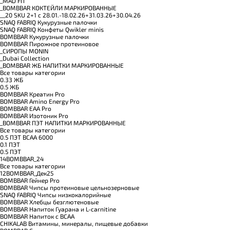
_MAD FIT
_BOMBBAR КОКТЕЙЛИ МАРКИРОВАННЫЕ
__20 SKU 2+1 с 28.01.-18.02.26+31.03.26+30.04.26
SNAQ FABRIQ Кукурузные палочки
SNAQ FABRIQ Конфеты Qwikler minis
BOMBBAR Кукурузные палочки
BOMBBAR Пирожное протеиновое
_CИРОПЫ MONIN
_Dubai Collection
_BOMBBAR ЖБ НАПИТКИ МАРКИРОВАННЫЕ
Все товары категории
0.33 ЖБ
0.5 ЖБ
BOMBBAR Креатин Pro
BOMBBAR Amino Energy Pro
BOMBBAR EAA Pro
BOMBBAR Изотоник Pro
_BOMBBAR ПЭТ НАПИТКИ МАРКИРОВАННЫЕ
Все товары категории
0.5 ПЭТ ВСАА 6000
0.1 ПЭТ
0.5 ПЭТ
14BOMBBAR_24
Все товары категории
12BOMBBAR_Дек25
BOMBBAR Гейнер Pro
BOMBBAR Чипсы протеиновые цельнозерновые
SNAQ FABRIQ Чипсы низкокалорийные
BOMBBAR Хлебцы безглютеновые
BOMBBAR Напиток Гуарана и L-carnitine
BOMBBAR Напиток с BCAA
CHIKALAB Витамины, минералы, пищевые добавки