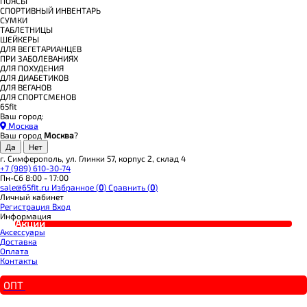
ПОЯСЫ
СПОРТИВНЫЙ ИНВЕНТАРЬ
СУМКИ
ТАБЛЕТНИЦЫ
ШЕЙКЕРЫ
ДЛЯ ВЕГЕТАРИАНЦЕВ
ПРИ ЗАБОЛЕВАНИЯХ
ДЛЯ ПОХУДЕНИЯ
ДЛЯ ДИАБЕТИКОВ
ДЛЯ ВЕГАНОВ
ДЛЯ СПОРТСМЕНОВ
65fit
Ваш город:
Москва
Ваш город
Москва
?
г. Симферополь, ул. Глинки 57, корпус 2, склад 4
+7 (989) 610-30-74
Пн-Сб 8:00 - 17:00
sale@65fit.ru
Избранное (
0
)
Сравнить (
0
)
Личный кабинет
Регистрация
Вход
Информация
Акции
Аксессуары
Доставка
Оплата
Контакты
ОПТ