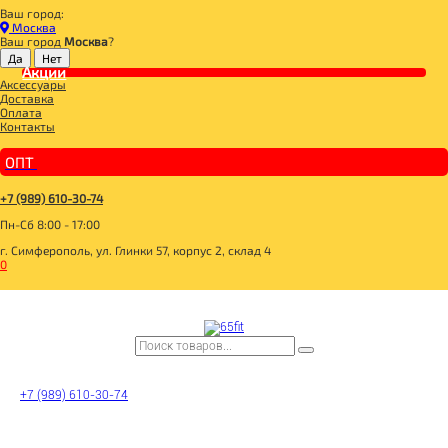
Ваш город:
Главная
Москва
ДЛЯ ЗДОРОВОГО ПИТАНИЯ
Ваш город
Москва
?
БАКАЛЕЯ
СОУСЫ
Акции
Аксессуары
Mr.Djemius ZERO Соус низкокалорийный "Карривурст" 330г
Доставка
Оплата
Контакты
ОПТ
+7 (989) 610-30-74
Пн-Сб 8:00 - 17:00
г. Симферополь, ул. Глинки 57, корпус 2, склад 4
0
+7 (989) 610-30-74