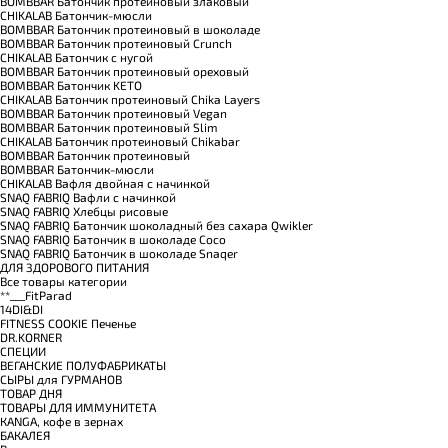
BOMBBAR Батончик протеиновый злаковый
CHIKALAB Батончик-мюсли
BOMBBAR Батончик протеиновый в шоколаде
BOMBBAR Батончик протеиновый Crunch
CHIKALAB Батончик с нугой
BOMBBAR Батончик протеиновый ореховый
BOMBBAR Батончик KETO
CHIKALAB Батончик протеиновый Chika Layers
BOMBBAR Батончик протеиновый Vegan
BOMBBAR Батончик протеиновый Slim
CHIKALAB Батончик протеиновый Chikabar
BOMBBAR Батончик протеиновый
BOMBBAR Батончик-мюсли
CHIKALAB Вафля двойная с начинкой
SNAQ FABRIQ Вафли с начинкой
SNAQ FABRIQ Хлебцы рисовые
SNAQ FABRIQ Батончик шоколадный без сахара Qwikler
SNAQ FABRIQ Батончик в шоколаде Coco
SNAQ FABRIQ Батончик в шоколаде Snaqer
ДЛЯ ЗДОРОВОГО ПИТАНИЯ
Все товары категории
**___FitParad
14DI&DI
FITNESS COOKIE Печенье
DR.KORNER
СПЕЦИИ
ВЕГАНСКИЕ ПОЛУФАБРИКАТЫ
СЫРЫ для ГУРМАНОВ
TОВАР ДНЯ
TОВАРЫ ДЛЯ ИММУНИТЕТА
КANGA, кофе в зернах
БАКАЛЕЯ