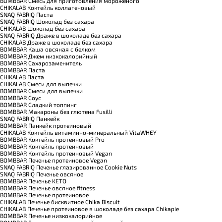
BOMBBAR Смесь для приготовления мороженого
CHIKALAB Коктейль коллагеновый
SNAQ FABRIQ Паста
SNAQ FABRIQ Шоколад без сахара
CHIKALAB Шоколад без сахара
SNAQ FABRIQ Драже в шоколаде без сахара
CHIKALAB Драже в шоколаде без сахара
BOMBBAR Каша овсяная с белком
BOMBBAR Джем низкокалорийный
BOMBBAR Сахарозаменитель
BOMBBAR Паста
CHIKALAB Паста
CHIKALAB Смеси для выпечки
BOMBBAR Смеси для выпечки
BOMBBAR Соус
BOMBBAR Сладкий топпинг
BOMBBAR Макароны без глютена Fusilli
SNAQ FABRIQ Панкейк
BOMBBAR Панкейк протеиновый
CHIKALAB Коктейль витаминно-минеральный VitaWHEY
BOMBBAR Коктейль протеиновый Pro
BOMBBAR Коктейль протеиновый
BOMBBAR Коктейль протеиновый Vegan
BOMBBAR Печенье протеиновое Vegan
SNAQ FABRIQ Печенье глазированное Cookie Nuts
SNAQ FABRIQ Печенье овсяное
BOMBBAR Печенье KETO
BOMBBAR Печенье овсяное fitness
BOMBBAR Печенье протеиновое
CHIKALAB Печенье бисквитное Chika Biscuit
CHIKALAB Печенье протеиновое в шоколаде без сахара Chikapie
BOMBBAR Печенье низкокалорийное