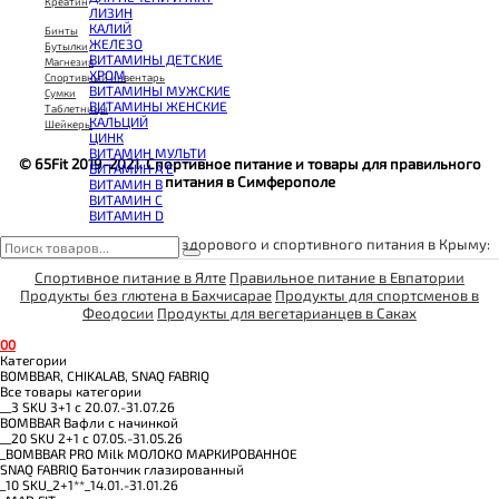
КОЭНЗИМ Q10
Креатин
ЛИЗИН
КРЕАТИН
КАЛИЙ
Бинты
ПОЛЕЗНЫЕ ЖИРЫ
ЖЕЛЕЗО
Бутылки
ПРОТЕИН
ВИТАМИНЫ ДЕТСКИЕ
Магнезия
ПРОТЕИНОВОЕ ПЕЧЕНЬЕ
ХРОМ
Спортивный инвентарь
ПРОТЕИНОВЫЕ БАТОНЧИКИ
ВИТАМИНЫ МУЖСКИЕ
Сумки
ПРОТЕИНОВЫЕ КАШИ
ВИТАМИНЫ ЖЕНСКИЕ
Таблетницы
ТЕСТОБУСТЕРЫ
КАЛЬЦИЙ
Шейкеры
ЦИТРУЛЛИН МАЛАТ
ЦИНК
ПРЕДТРЕНИРОВОЧНЫЕ КОМПЛЕКСЫ
ВИТАМИН МУЛЬТИ
ЭНЕРГЕТИКИ И ЖИРОСЖИГАТЕЛИ#
© 65Fit 2019-2021. Спортивное питание и товары для правильного
ВИТАМИН A E
питания в Симферополе
ВИТАМИН B
ВИТАМИН C
ВИТАМИН D
Пункты выдачи товаров здорового и спортивного питания в Крыму:
Спортивное питание в Ялте
Правильное питание в Евпатории
Продукты без глютена в Бахчисарае
Продукты для спортсменов в
Феодосии
Продукты для вегетарианцев в Саках
0
0
Категории
BOMBBAR, CHIKALAB, SNAQ FABRIQ
Все товары категории
__3 SKU 3+1 с 20.07.-31.07.26
BOMBBAR Вафли с начинкой
__20 SKU 2+1 с 07.05.-31.05.26
_BOMBBAR PRO Milk МОЛОКО МАРКИРОВАННОЕ
SNAQ FABRIQ Батончик глазированный
_10 SKU_2+1**_14.01.-31.01.26