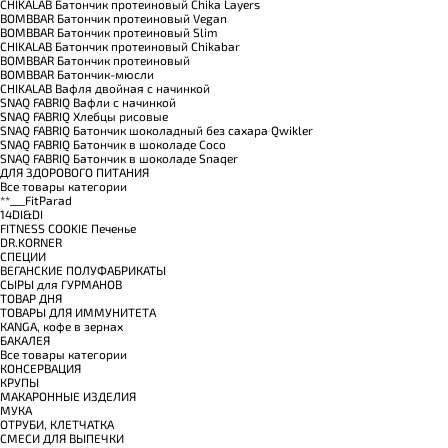
CHIKALAB Батончик протеиновый Chika Layers
BOMBBAR Батончик протеиновый Vegan
BOMBBAR Батончик протеиновый Slim
CHIKALAB Батончик протеиновый Chikabar
BOMBBAR Батончик протеиновый
BOMBBAR Батончик-мюсли
CHIKALAB Вафля двойная с начинкой
SNAQ FABRIQ Вафли с начинкой
SNAQ FABRIQ Хлебцы рисовые
SNAQ FABRIQ Батончик шоколадный без сахара Qwikler
SNAQ FABRIQ Батончик в шоколаде Coco
SNAQ FABRIQ Батончик в шоколаде Snaqer
ДЛЯ ЗДОРОВОГО ПИТАНИЯ
Все товары категории
**___FitParad
14DI&DI
FITNESS COOKIE Печенье
DR.KORNER
СПЕЦИИ
ВЕГАНСКИЕ ПОЛУФАБРИКАТЫ
СЫРЫ для ГУРМАНОВ
TОВАР ДНЯ
TОВАРЫ ДЛЯ ИММУНИТЕТА
КANGA, кофе в зернах
БАКАЛЕЯ
Все товары категории
КОНСЕРВАЦИЯ
КРУПЫ
МАКАРОННЫЕ ИЗДЕЛИЯ
МУКА
ОТРУБИ, КЛЕТЧАТКА
СМЕСИ ДЛЯ ВЫПЕЧКИ