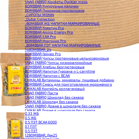
SNAQ FABRIQ Конфеты Qwikler minis
BOMBBAR Кукурузные палочки
BOMBBAR Пирожное протеиновое
_CИРОПЫ MONIN
_Dubai Collection
_BOMBBAR ЖБ НАПИТКИ МАРКИРОВАННЫЕ
BOMBBAR Креатин Pro
BOMBBAR Amino Energy Pro
BOMBBAR EAA Pro
BOMBBAR Изотоник Pro
_BOMBBAR ПЭТ НАПИТКИ МАРКИРОВАННЫЕ
14BOMBBAR_24
BOMBBAR Гейнер Pro
BOMBBAR Чипсы протеиновые цельнозерновые
SNAQ FABRIQ Чипсы низкокалорийные
BOMBBAR Хлебцы безглютеновые
BOMBBAR Напиток Гуарана и L-carnitine
BOMBBAR Напиток с BCAA
CHIKALAB Витамины, минералы, пищевые добавки
BOMBBAR Смесь для приготовления мороженого
CHIKALAB Коктейль коллагеновый
SNAQ FABRIQ Паста
SNAQ FABRIQ Шоколад без сахара
CHIKALAB Шоколад без сахара
SNAQ FABRIQ Драже в шоколаде без сахара
CHIKALAB Драже в шоколаде без сахара
0.33 ЖБ
BOMBBAR Каша овсяная с белком
0.5 ЖБ
BOMBBAR Джем низкокалорийный
0.5 ПЭТ ВСАА 6000
BOMBBAR Сахарозаменитель
0.1 ПЭТ
BOMBBAR Паста
0.5 ПЭТ
CHIKALAB Паста
12BOMBBAR_Дек25
CHIKALAB Смеси для выпечки