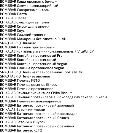
BOMBBAR Каша овсяная с белком
BOMBBAR Джем низкокалорийный
BOMBBAR Сахарозаменитель
BOMBBAR Паста
CHIKALAB Паста
CHIKALAB Смеси для выпечки
BOMBBAR Смеси для выпечки
BOMBBAR Соус
BOMBBAR Сладкий топпинг
BOMBBAR Макароны без глютена Fusilli
SNAQ FABRIQ Панкейк
BOMBBAR Панкейк протеиновый
CHIKALAB Коктейль витаминно-минеральный VitaWHEY
BOMBBAR Коктейль протеиновый Pro
BOMBBAR Коктейль протеиновый
BOMBBAR Коктейль протеиновый Vegan
BOMBBAR Печенье протеиновое Vegan
SNAQ FABRIQ Печенье глазированное Cookie Nuts
SNAQ FABRIQ Печенье овсяное
BOMBBAR Печенье KETO
BOMBBAR Печенье овсяное fitness
BOMBBAR Печенье протеиновое
CHIKALAB Печенье бисквитное Chika Biscuit
CHIKALAB Печенье протеиновое в шоколаде без сахара Chikapie
BOMBBAR Печенье низкокалорийное
BOMBBAR Батончик протеиновый злаковый
CHIKALAB Батончик-мюсли
BOMBBAR Батончик протеиновый в шоколаде
BOMBBAR Батончик протеиновый Crunch
CHIKALAB Батончик с нугой
BOMBBAR Батончик протеиновый ореховый
BOMBBAR Батончик KETO