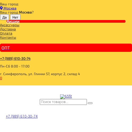
Ваш город:
Главная
Москва
ДЛЯ ЗДОРОВОГО ПИТАНИЯ
Ваш город
Москва
?
НАПИТКИ
ЧАЙ
Акции
Аксессуары
ЖИТНИЦА ЗДОРОВЬЯ Стевия 40г
Доставка
Оплата
Контакты
ОПТ
+7 (989) 610-30-74
Пн-Сб 8:00 - 17:00
г. Симферополь, ул. Глинки 57, корпус 2, склад 4
0
+7 (989) 610-30-74