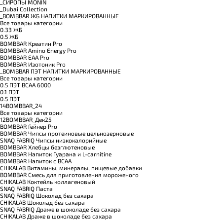
_CИРОПЫ MONIN
_Dubai Collection
_BOMBBAR ЖБ НАПИТКИ МАРКИРОВАННЫЕ
Все товары категории
0.33 ЖБ
0.5 ЖБ
BOMBBAR Креатин Pro
BOMBBAR Amino Energy Pro
BOMBBAR EAA Pro
BOMBBAR Изотоник Pro
_BOMBBAR ПЭТ НАПИТКИ МАРКИРОВАННЫЕ
Все товары категории
0.5 ПЭТ ВСАА 6000
0.1 ПЭТ
0.5 ПЭТ
14BOMBBAR_24
Все товары категории
12BOMBBAR_Дек25
BOMBBAR Гейнер Pro
BOMBBAR Чипсы протеиновые цельнозерновые
SNAQ FABRIQ Чипсы низкокалорийные
BOMBBAR Хлебцы безглютеновые
BOMBBAR Напиток Гуарана и L-carnitine
BOMBBAR Напиток с BCAA
CHIKALAB Витамины, минералы, пищевые добавки
BOMBBAR Смесь для приготовления мороженого
CHIKALAB Коктейль коллагеновый
SNAQ FABRIQ Паста
SNAQ FABRIQ Шоколад без сахара
CHIKALAB Шоколад без сахара
SNAQ FABRIQ Драже в шоколаде без сахара
CHIKALAB Драже в шоколаде без сахара