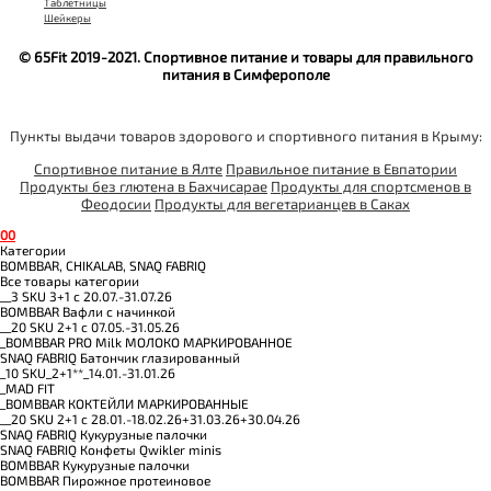
Таблетницы
Шейкеры
© 65Fit 2019-2021. Спортивное питание и товары для правильного
питания в Симферополе
Пункты выдачи товаров здорового и спортивного питания в Крыму:
Спортивное питание в Ялте
Правильное питание в Евпатории
Продукты без глютена в Бахчисарае
Продукты для спортсменов в
Феодосии
Продукты для вегетарианцев в Саках
0
0
Категории
BOMBBAR, CHIKALAB, SNAQ FABRIQ
Все товары категории
__3 SKU 3+1 с 20.07.-31.07.26
BOMBBAR Вафли с начинкой
__20 SKU 2+1 с 07.05.-31.05.26
_BOMBBAR PRO Milk МОЛОКО МАРКИРОВАННОЕ
SNAQ FABRIQ Батончик глазированный
_10 SKU_2+1**_14.01.-31.01.26
_MAD FIT
_BOMBBAR КОКТЕЙЛИ МАРКИРОВАННЫЕ
__20 SKU 2+1 с 28.01.-18.02.26+31.03.26+30.04.26
SNAQ FABRIQ Кукурузные палочки
SNAQ FABRIQ Конфеты Qwikler minis
BOMBBAR Кукурузные палочки
BOMBBAR Пирожное протеиновое