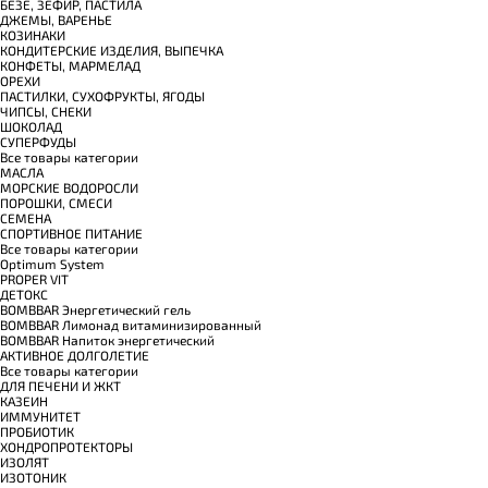
БЕЗЕ, ЗЕФИР, ПАСТИЛА
ДЖЕМЫ, ВАРЕНЬЕ
КОЗИНАКИ
КОНДИТЕРСКИЕ ИЗДЕЛИЯ, ВЫПЕЧКА
КОНФЕТЫ, МАРМЕЛАД
ОРЕХИ
ПАСТИЛКИ, СУХОФРУКТЫ, ЯГОДЫ
ЧИПСЫ, СНЕКИ
ШОКОЛАД
СУПЕРФУДЫ
Все товары категории
МАСЛА
МОРСКИЕ ВОДОРОСЛИ
ПОРОШКИ, СМЕСИ
СЕМЕНА
СПОРТИВНОЕ ПИТАНИЕ
Все товары категории
Optimum System
PROPER VIT
ДЕТОКС
BOMBBAR Энергетический гель
BOMBBAR Лимонад витаминизированный
BOMBBAR Напиток энергетический
АКТИВНОЕ ДОЛГОЛЕТИЕ
Все товары категории
ДЛЯ ПЕЧЕНИ И ЖКТ
КАЗЕИН
ИММУНИТЕТ
ПРОБИОТИК
ХОНДРОПРОТЕКТОРЫ
ИЗОЛЯТ
ИЗОТОНИК