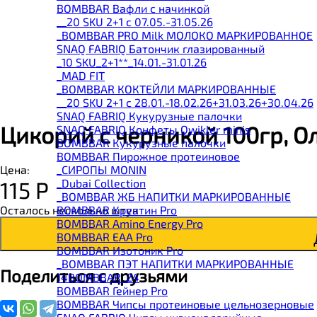
BOMBBAR Вафли с начинкой
__20 SKU 2+1 с 07.05.-31.05.26
_BOMBBAR PRO Milk МОЛОКО МАРКИРОВАННОЕ
SNAQ FABRIQ Батончик глазированный
_10 SKU_2+1**_14.01.-31.01.26
_MAD FIT
_BOMBBAR КОКТЕЙЛИ МАРКИРОВАННЫЕ
__20 SKU 2+1 с 28.01.-18.02.26+31.03.26+30.04.26
SNAQ FABRIQ Кукурузные палочки
Цикорий с черникой 100гр, О
SNAQ FABRIQ Конфеты Qwikler minis
BOMBBAR Кукурузные палочки
BOMBBAR Пирожное протеиновое
_CИРОПЫ MONIN
Цена:
_Dubai Collection
115
Р
_BOMBBAR ЖБ НАПИТКИ МАРКИРОВАННЫЕ
BOMBBAR Креатин Pro
Осталось несколько штук
BOMBBAR Amino Energy Pro
BOMBBAR EAA Pro
BOMBBAR Изотоник Pro
_BOMBBAR ПЭТ НАПИТКИ МАРКИРОВАННЫЕ
Поделиться с друзьями
14BOMBBAR_24
BOMBBAR Гейнер Pro
BOMBBAR Чипсы протеиновые цельнозерновые