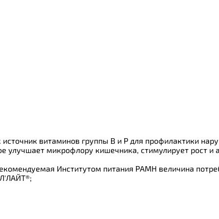
ки
о
к источник витаминов группы В и Р для профилактики нар
ое улучшает микрофлору кишечника, стимулирует рост и 
екомендуемая Институтом питания РАМН величина потребле
Л'ЛАЙТ®;