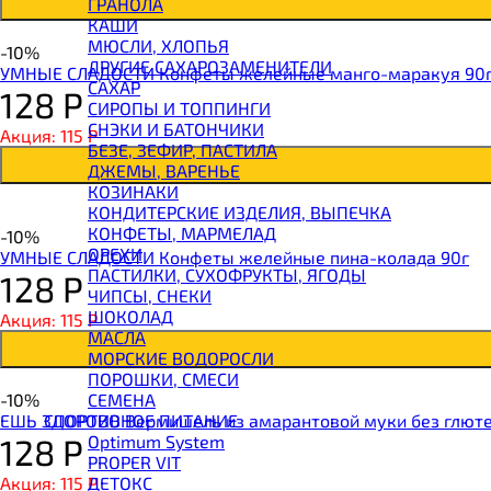
ГРАНОЛА
BOMBBAR Батончик протеиновый
КАШИ
BOMBBAR Батончик-мюсли
МЮСЛИ, ХЛОПЬЯ
-10%
CHIKALAB Вафля двойная с начинкой
ДРУГИЕ САХАРОЗАМЕНИТЕЛИ
УМНЫЕ СЛАДОСТИ Конфеты желейные манго-маракуя 90
SNAQ FABRIQ Вафли с начинкой
САХАР
128
Р
SNAQ FABRIQ Хлебцы рисовые
СИРОПЫ И ТОППИНГИ
SNAQ FABRIQ Батончик шоколадный без сахара 
СНЭКИ И БАТОНЧИКИ
Акция: 115
Р
SNAQ FABRIQ Батончик в шоколаде Coco
БЕЗЕ, ЗЕФИР, ПАСТИЛА
SNAQ FABRIQ Батончик в шоколаде Snaqer
ДЖЕМЫ, ВАРЕНЬЕ
КОЗИНАКИ
КОНДИТЕРСКИЕ ИЗДЕЛИЯ, ВЫПЕЧКА
КОНФЕТЫ, МАРМЕЛАД
-10%
ОРЕХИ
УМНЫЕ СЛАДОСТИ Конфеты желейные пина-колада 90г
ПАСТИЛКИ, СУХОФРУКТЫ, ЯГОДЫ
128
Р
ЧИПСЫ, СНЕКИ
ШОКОЛАД
Акция: 115
Р
МАСЛА
МОРСКИЕ ВОДОРОСЛИ
ПОРОШКИ, СМЕСИ
СЕМЕНА
-10%
СПОРТИВНОЕ ПИТАНИЕ
ЕШЬ ЗДОРОВО Вермишель из амарантовой муки без глюте
Optimum System
128
Р
PROPER VIT
ДЕТОКС
Акция: 115
Р