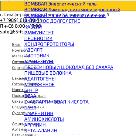
BOMBBAR Энергетический гель
BOMBBAR Лимонад витаминизированный
г. Симферополь, ул. Глинки 57, корпус 2, склад 4
BOMBBAR Напиток энергетический
+7 (989) 610-30-74
АКТИВНОЕ ДОЛГОЛЕТИЕ
Пн-Сб 8:00 - 17:00
КАЗЕИН
sale@65fit.ru
ИММУНИТЕТ
ПРОБИОТИК
ХОНДРОПРОТЕКТОРЫ
Блог
ИЗОЛЯТ
Контакты
ИЗОТОНИК
Магазины
МАГНЕЗИУМ
Оптовым покупателям
ПРОТЕИНОВЫЙ ШОКОЛАД БЕЗ САХАРА
Сертификаты
ПИЩЕВЫЕ ВОЛОКНА
АДАПТОГЕНЫ
Бакалея
МОРОЖЕНОЕ
Готовые блюда
5-HTP
Напитки
BCAA
Полезный завтрак
D-АСПАРГИНОВАЯ КИСЛОТА
Сахар и сахарозаменители
GABA
Сладости и снеки
L-КАРНИТИН
Суперфуды
АМИНОКИСЛОТЫ
Аминокислоты
АРГИНИН
Аргенин
БЕТА-АЛАНИН
Бета-аланин