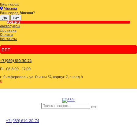
Ваш город:
Главная
Москва
СПОРТИВНОЕ ПИТАНИЕ
Ваш город
Москва
?
ВИТАМИНЫ И МИНЕРАЛЫ
Акции
Ultra Women's Multivitamin Formula 90caps, VPLAB
Аксессуары
Доставка
Оплата
Ultra Women's
Контакты
ОПТ
Multivitamin Formula
+7 (989) 610-30-74
90caps, VPLAB
Пн-Сб 8:00 - 17:00
г. Симферополь, ул. Глинки 57, корпус 2, склад 4
0
Цена:
Уточняйте цену
Под заказ
Поделиться с друзьями
+7 (989) 610-30-74
Состав
карбонат кальция, наполнитель: микрокристаллическая целлюлоза,