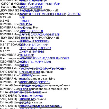
КИСЕЛИ, КОМПОТЫ
CHIKALAB Вафля двойная с начинкой
_CИРОПЫ MONIN
КОКТЕЙЛИ И ФИТОКОКТЕЙЛИ
SNAQ FABRIQ Вафли с начинкой
_Dubai Collection
КОФЕ, ЦИКОРИЙ
SNAQ FABRIQ Хлебцы рисовые
_BOMBBAR ЖБ НАПИТКИ МАРКИРОВАННЫЕ
ПРОЧИЕ НАПИТКИ
SNAQ FABRIQ Батончик шоколадный без сахара Qwikler
Все товары категории
РАСТИТЕЛЬНОЕ МОЛОКО, СЛИВКИ, ЙОГУРТЫ
SNAQ FABRIQ Батончик в шоколаде Coco
0.33 ЖБ
ЧАЙ
SNAQ FABRIQ Батончик в шоколаде Snaqer
0.5 ЖБ
ПУДИНГ
BOMBBAR Креатин Pro
ГРАНОЛА
BOMBBAR Amino Energy Pro
КАШИ
BOMBBAR EAA Pro
МЮСЛИ, ХЛОПЬЯ
BOMBBAR Изотоник Pro
ДРУГИЕ САХАРОЗАМЕНИТЕЛИ
_BOMBBAR ПЭТ НАПИТКИ МАРКИРОВАННЫЕ
САХАР
Все товары категории
СИРОПЫ И ТОППИНГИ
0.5 ПЭТ ВСАА 6000
СНЭКИ И БАТОНЧИКИ
0.1 ПЭТ
БЕЗЕ, ЗЕФИР, ПАСТИЛА
0.5 ПЭТ
ДЖЕМЫ, ВАРЕНЬЕ
14BOMBBAR_24
КОЗИНАКИ
Все товары категории
КОНДИТЕРСКИЕ ИЗДЕЛИЯ, ВЫПЕЧКА
12BOMBBAR_Дек25
КОНФЕТЫ, МАРМЕЛАД
BOMBBAR Гейнер Pro
ОРЕХИ
BOMBBAR Чипсы протеиновые цельнозерновые
ПАСТИЛКИ, СУХОФРУКТЫ, ЯГОДЫ
SNAQ FABRIQ Чипсы низкокалорийные
ЧИПСЫ, СНЕКИ
BOMBBAR Хлебцы безглютеновые
ШОКОЛАД
BOMBBAR Напиток Гуарана и L-carnitine
МАСЛА
BOMBBAR Напиток с BCAA
МОРСКИЕ ВОДОРОСЛИ
CHIKALAB Витамины, минералы, пищевые добавки
ПОРОШКИ, СМЕСИ
BOMBBAR Смесь для приготовления мороженого
СЕМЕНА
CHIKALAB Коктейль коллагеновый
СПОРТИВНОЕ ПИТАНИЕ
SNAQ FABRIQ Паста
Optimum System
SNAQ FABRIQ Шоколад без сахара
PROPER VIT
CHIKALAB Шоколад без сахара
ДЕТОКС
SNAQ FABRIQ Драже в шоколаде без сахара
BOMBBAR Энергетический гель
CHIKALAB Драже в шоколаде без сахара