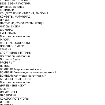
БЕЗЕ, ЗЕФИР, ПАСТИЛА
ДЖЕМЫ, ВАРЕНЬЕ
КОЗИНАКИ
КОНДИТЕРСКИЕ ИЗДЕЛИЯ, ВЫПЕЧКА
КОНФЕТЫ, МАРМЕЛАД
ОРЕХИ
ПАСТИЛКИ, СУХОФРУКТЫ, ЯГОДЫ
ЧИПСЫ, СНЕКИ
ШОКОЛАД
СУПЕРФУДЫ
Все товары категории
МАСЛА
МОРСКИЕ ВОДОРОСЛИ
ПОРОШКИ, СМЕСИ
СЕМЕНА
СПОРТИВНОЕ ПИТАНИЕ
Все товары категории
Optimum System
PROPER VIT
ДЕТОКС
BOMBBAR Энергетический гель
BOMBBAR Лимонад витаминизированный
BOMBBAR Напиток энергетический
АКТИВНОЕ ДОЛГОЛЕТИЕ
Все товары категории
ДЛЯ ПЕЧЕНИ И ЖКТ
КАЗЕИН
ИММУНИТЕТ
ПРОБИОТИК
ХОНДРОПРОТЕКТОРЫ
ИЗОЛЯТ
ИЗОТОНИК