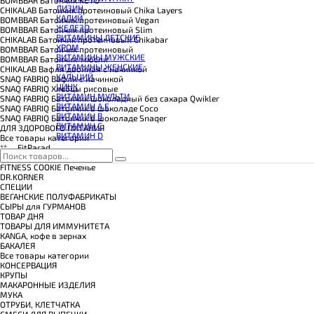
КОЭНЗИМ Q10
ЛИЗИН
CHIKALAB Батончик протеиновый Chika Layers
КРЕАТИН
КАЛИЙ
BOMBBAR Батончик протеиновый Vegan
ПОЛЕЗНЫЕ ЖИРЫ
ЖЕЛЕЗО
BOMBBAR Батончик протеиновый Slim
ПРОТЕИН
ВИТАМИНЫ ДЕТСКИЕ
CHIKALAB Батончик протеиновый Chikabar
ПРОТЕИНОВОЕ ПЕЧЕНЬЕ
ХРОМ
BOMBBAR Батончик протеиновый
ПРОТЕИНОВЫЕ БАТОНЧИКИ
ВИТАМИНЫ МУЖСКИЕ
BOMBBAR Батончик-мюсли
ПРОТЕИНОВЫЕ КАШИ
ВИТАМИНЫ ЖЕНСКИЕ
CHIKALAB Вафля двойная с начинкой
ТЕСТОБУСТЕРЫ
КАЛЬЦИЙ
SNAQ FABRIQ Вафли с начинкой
ЦИТРУЛЛИН МАЛАТ
ЦИНК
SNAQ FABRIQ Хлебцы рисовые
ПРЕДТРЕНИРОВОЧНЫЕ КОМПЛЕКСЫ
ВИТАМИН МУЛЬТИ
SNAQ FABRIQ Батончик шоколадный без сахара Qwikler
ЭНЕРГЕТИКИ И ЖИРОСЖИГАТЕЛИ#
ВИТАМИН A E
SNAQ FABRIQ Батончик в шоколаде Coco
ВИТАМИН B
SNAQ FABRIQ Батончик в шоколаде Snaqer
ВИТАМИН C
ДЛЯ ЗДОРОВОГО ПИТАНИЯ
ВИТАМИН D
Все товары категории
**___FitParad
14DI&DI
FITNESS COOKIE Печенье
DR.KORNER
СПЕЦИИ
ВЕГАНСКИЕ ПОЛУФАБРИКАТЫ
СЫРЫ для ГУРМАНОВ
TОВАР ДНЯ
TОВАРЫ ДЛЯ ИММУНИТЕТА
КANGA, кофе в зернах
БАКАЛЕЯ
Все товары категории
КОНСЕРВАЦИЯ
КРУПЫ
МАКАРОННЫЕ ИЗДЕЛИЯ
МУКА
ОТРУБИ, КЛЕТЧАТКА
СМЕСИ ДЛЯ ВЫПЕЧКИ