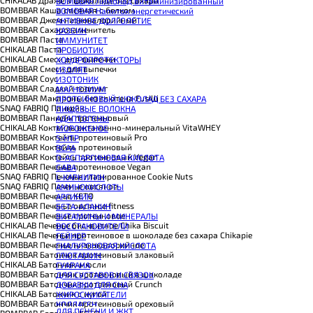
BOMBBAR Лимонад витаминизированный
BOMBBAR Каша овсяная с белком
BOMBBAR Напиток энергетический
BOMBBAR Джем низкокалорийный
АКТИВНОЕ ДОЛГОЛЕТИЕ
BOMBBAR Сахарозаменитель
КАЗЕИН
BOMBBAR Паста
ИММУНИТЕТ
CHIKALAB Паста
ПРОБИОТИК
CHIKALAB Смеси для выпечки
ХОНДРОПРОТЕКТОРЫ
BOMBBAR Смеси для выпечки
ИЗОЛЯТ
BOMBBAR Соус
ИЗОТОНИК
BOMBBAR Сладкий топпинг
МАГНЕЗИУМ
BOMBBAR Макароны без глютена Fusilli
ПРОТЕИНОВЫЙ ШОКОЛАД БЕЗ САХАРА
SNAQ FABRIQ Панкейк
ПИЩЕВЫЕ ВОЛОКНА
BOMBBAR Панкейк протеиновый
АДАПТОГЕНЫ
CHIKALAB Коктейль витаминно-минеральный VitaWHEY
МОРОЖЕНОЕ
BOMBBAR Коктейль протеиновый Pro
5-HTP
BOMBBAR Коктейль протеиновый
BCAA
BOMBBAR Коктейль протеиновый Vegan
D-АСПАРГИНОВАЯ КИСЛОТА
BOMBBAR Печенье протеиновое Vegan
GABA
SNAQ FABRIQ Печенье глазированное Cookie Nuts
L-КАРНИТИН
SNAQ FABRIQ Печенье овсяное
АМИНОКИСЛОТЫ
BOMBBAR Печенье KETO
АРГИНИН
BOMBBAR Печенье овсяное fitness
БЕТА-АЛАНИН
BOMBBAR Печенье протеиновое
ВИТАМИНЫ И МИНЕРАЛЫ
CHIKALAB Печенье бисквитное Chika Biscuit
ВОССТАНОВИТЕЛИ
CHIKALAB Печенье протеиновое в шоколаде без сахара Chikapie
ГЕЙНЕР
BOMBBAR Печенье низкокалорийное
ГИАЛУРОНОВАЯ КИСЛОТА
BOMBBAR Батончик протеиновый злаковый
ГЛЮТАМИН
CHIKALAB Батончик-мюсли
ГУАРАНА
BOMBBAR Батончик протеиновый в шоколаде
ДЛЯ СУСТАВОВ И СВЯЗОК
BOMBBAR Батончик протеиновый Crunch
ДОБАВКИ ДЛЯ СНА
CHIKALAB Батончик с нугой
ЖИРОСЖИГАТЕЛИ
BOMBBAR Батончик протеиновый ореховый
КОЛЛАГЕН
ДЛЯ ПЕЧЕНИ И ЖКТ
BOMBBAR Батончик KETO