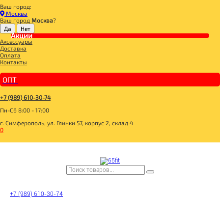
Ваш город:
Главная
Москва
ДЛЯ ЗДОРОВОГО ПИТАНИЯ
Ваш город
Москва
?
БАКАЛЕЯ
СОЛЬ
Акции
Аксессуары
ВОЛШЕБНОЕ ДЕРЕВО™ Морская соль Сванская 250г
Доставка
Оплата
Контакты
ОПТ
+7 (989) 610-30-74
Пн-Сб 8:00 - 17:00
г. Симферополь, ул. Глинки 57, корпус 2, склад 4
0
+7 (989) 610-30-74