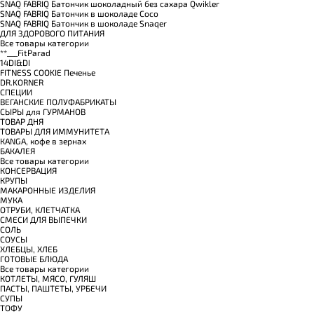
SNAQ FABRIQ Батончик шоколадный без сахара Qwikler
SNAQ FABRIQ Батончик в шоколаде Coco
SNAQ FABRIQ Батончик в шоколаде Snaqer
ДЛЯ ЗДОРОВОГО ПИТАНИЯ
Все товары категории
**___FitParad
14DI&DI
FITNESS COOKIE Печенье
DR.KORNER
СПЕЦИИ
ВЕГАНСКИЕ ПОЛУФАБРИКАТЫ
СЫРЫ для ГУРМАНОВ
TОВАР ДНЯ
TОВАРЫ ДЛЯ ИММУНИТЕТА
КANGA, кофе в зернах
БАКАЛЕЯ
Все товары категории
КОНСЕРВАЦИЯ
КРУПЫ
МАКАРОННЫЕ ИЗДЕЛИЯ
МУКА
ОТРУБИ, КЛЕТЧАТКА
СМЕСИ ДЛЯ ВЫПЕЧКИ
СОЛЬ
СОУСЫ
ХЛЕБЦЫ, ХЛЕБ
ГОТОВЫЕ БЛЮДА
Все товары категории
КОТЛЕТЫ, МЯСО, ГУЛЯШ
ПАСТЫ, ПАШТЕТЫ, УРБЕЧИ
СУПЫ
ТОФУ