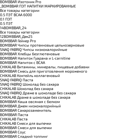
BOMBBAR Изотоник Pro
_BOMBBAR ПЭТ НАПИТКИ МАРКИРОВАННЫЕ
Все товары категории
0.5 ПЭТ ВСАА 6000
0.1 ПЭТ
0.5 ПЭТ
14BOMBBAR_24
Все товары категории
12BOMBBAR_Дек25
BOMBBAR Гейнер Pro
BOMBBAR Чипсы протеиновые цельнозерновые
SNAQ FABRIQ Чипсы низкокалорийные
BOMBBAR Хлебцы безглютеновые
BOMBBAR Напиток Гуарана и L-carnitine
BOMBBAR Напиток с BCAA
CHIKALAB Витамины, минералы, пищевые добавки
BOMBBAR Смесь для приготовления мороженого
CHIKALAB Коктейль коллагеновый
SNAQ FABRIQ Паста
SNAQ FABRIQ Шоколад без сахара
CHIKALAB Шоколад без сахара
SNAQ FABRIQ Драже в шоколаде без сахара
CHIKALAB Драже в шоколаде без сахара
BOMBBAR Каша овсяная с белком
BOMBBAR Джем низкокалорийный
BOMBBAR Сахарозаменитель
BOMBBAR Паста
CHIKALAB Паста
CHIKALAB Смеси для выпечки
BOMBBAR Смеси для выпечки
BOMBBAR Соус
BOMBBAR Сладкий топпинг