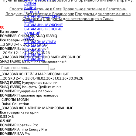
КОЭНЗИМ Q10
ЛИЗИН
КРЕАТИН
КАЛИЙ
Спортивное питание в Ялте
Правильное питание в Евпатории
ПОЛЕЗНЫЕ ЖИРЫ
ЖЕЛЕЗО
ПРОТЕИН
Продукты без глютена в Бахчисарае
Продукты для спортсменов в
ВИТАМИНЫ ДЕТСКИЕ
ПРОТЕИНОВОЕ ПЕЧЕНЬЕ
Феодосии
Продукты для вегетарианцев в Саках
ХРОМ
ПРОТЕИНОВЫЕ БАТОНЧИКИ
ВИТАМИНЫ МУЖСКИЕ
ПРОТЕИНОВЫЕ КАШИ
0
0
ВИТАМИНЫ ЖЕНСКИЕ
ТЕСТОБУСТЕРЫ
Категории
КАЛЬЦИЙ
ЦИТРУЛЛИН МАЛАТ
BOMBBAR, CHIKALAB, SNAQ FABRIQ
ЦИНК
ПРЕДТРЕНИРОВОЧНЫЕ КОМПЛЕКСЫ
Все товары категории
ВИТАМИН МУЛЬТИ
ЭНЕРГЕТИКИ И ЖИРОСЖИГАТЕЛИ#
__3 SKU 3+1 с 20.07.-31.07.26
ВИТАМИН A E
BOMBBAR Вафли с начинкой
ВИТАМИН B
__20 SKU 2+1 с 07.05.-31.05.26
ВИТАМИН C
_BOMBBAR PRO Milk МОЛОКО МАРКИРОВАННОЕ
ВИТАМИН D
SNAQ FABRIQ Батончик глазированный
_10 SKU_2+1**_14.01.-31.01.26
_MAD FIT
_BOMBBAR КОКТЕЙЛИ МАРКИРОВАННЫЕ
__20 SKU 2+1 с 28.01.-18.02.26+31.03.26+30.04.26
SNAQ FABRIQ Кукурузные палочки
SNAQ FABRIQ Конфеты Qwikler minis
BOMBBAR Кукурузные палочки
BOMBBAR Пирожное протеиновое
_CИРОПЫ MONIN
_Dubai Collection
_BOMBBAR ЖБ НАПИТКИ МАРКИРОВАННЫЕ
Все товары категории
0.33 ЖБ
0.5 ЖБ
BOMBBAR Креатин Pro
BOMBBAR Amino Energy Pro
BOMBBAR EAA Pro