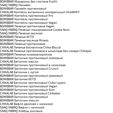
BOMBBAR Макароны без глютена Fusilli
SNAQ FABRIQ Панкейк
BOMBBAR Панкейк протеиновый
CHIKALAB Коктейль витаминно-минеральный VitaWHEY
BOMBBAR Коктейль протеиновый Pro
BOMBBAR Коктейль протеиновый
BOMBBAR Коктейль протеиновый Vegan
BOMBBAR Печенье протеиновое Vegan
SNAQ FABRIQ Печенье глазированное Cookie Nuts
SNAQ FABRIQ Печенье овсяное
BOMBBAR Печенье KETO
BOMBBAR Печенье овсяное fitness
BOMBBAR Печенье протеиновое
CHIKALAB Печенье бисквитное Chika Biscuit
CHIKALAB Печенье протеиновое в шоколаде без сахара Chikapie
BOMBBAR Печенье низкокалорийное
BOMBBAR Батончик протеиновый злаковый
CHIKALAB Батончик-мюсли
BOMBBAR Батончик протеиновый в шоколаде
BOMBBAR Батончик протеиновый Crunch
CHIKALAB Батончик с нугой
BOMBBAR Батончик протеиновый ореховый
BOMBBAR Батончик KETO
CHIKALAB Батончик протеиновый Chika Layers
BOMBBAR Батончик протеиновый Vegan
BOMBBAR Батончик протеиновый Slim
CHIKALAB Батончик протеиновый Chikabar
BOMBBAR Батончик протеиновый
BOMBBAR Батончик-мюсли
CHIKALAB Вафля двойная с начинкой
SNAQ FABRIQ Вафли с начинкой
SNAQ FABRIQ Хлебцы рисовые